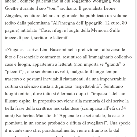
anche l’edificio palermitano in cui soggiornò Wolfgang Von
Goethe durante il suo “tour” siciliano. Il giornalista Leone
Zingales, redattore del nostro giornale, ha pubblicato un volume
(edito dalla palermitana “All’insegna dell’Ippogrifo, 12 euro, 80
pagine) intitolato “Case, rifugi e luoghi della Memoria-Sulle
tracce di poeti, scrittori e letterati”.
«Zingales - scrive Lino Buscemi nella prefazione - attraverso le
foto e l’essenziale commento, restituisce all’immaginario collettivo
case e luoghi, appartenuti a letterati (non importa se “grandi” o
“piccoli”) , che sembrano avvolti, malgrado il lungo tempo
trascorso e postumi inevitabili riattamenti, da una impenetrabile
cortina di silenzio mista a dignitosa “rispettabilità”. Sembrano
luoghi onirici, dove tutto si è fermato dopo il “trapasso" del suo
illustre ospite. In proposito sovviene alla memoria di chi scrive la
bella frase della scrittrice neozelandese (scomparsa all’età di 34
anni) Katherine Mansfield: “Appena te ne sei andato, la casa è
piombata in un sonno profondo e rifiuta di svegliarsi”. Una specie
d’incantesimo che, paradossalmente, viene infranto solo dal