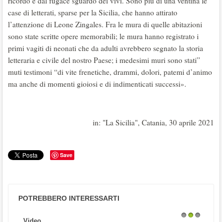
ricordo e dal fugace sguardo dei vivi. Sono più di una ventina le
case di letterati, sparse per la Sicilia, che hanno attirato
l’attenzione di Leone Zingales. Fra le mura di quelle abitazioni
sono state scritte opere memorabili; le mura hanno registrato i
primi vagiti di neonati che da adulti avrebbero segnato la storia
letteraria e civile del nostro Paese; i medesimi muri sono stati”
muti testimoni “di vite frenetiche, drammi, dolori, patemi d’animo
ma anche di momenti gioiosi e di indimenticati successi».
in: "La Sicilia", Catania, 30 aprile 2021
Save
POTREBBERO INTERESSARTI
Video