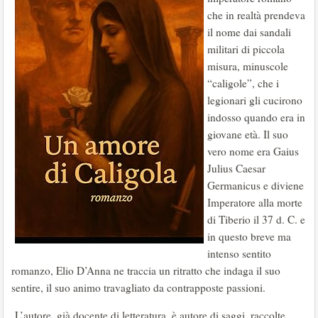
che in realtà prendeva
il nome dai sandali
militari di piccola
misura, minuscole
“caligole”, che i
legionari gli cucirono
indosso quando era in
giovane età. Il suo
vero nome era Gaius
Julius Caesar
Germanicus e diviene
Imperatore alla morte
di Tiberio il 37 d. C. e
in questo breve ma
intenso sentito
romanzo, Elio D’Anna ne traccia un ritratto che indaga il suo
sentire, il suo animo travagliato da contrapposte passioni.
L’autore, già docente di letteratura, è autore di saggi, raccolte