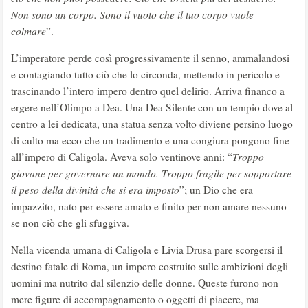
Non sono un corpo. Sono il vuoto che il tuo corpo vuole
colmare
”.
L’imperatore perde così progressivamente il senno, ammalandosi
e contagiando tutto ciò che lo circonda, mettendo in pericolo e
trascinando l’intero impero dentro quel delirio. Arriva financo a
ergere nell’Olimpo a Dea. Una Dea Silente con un tempio dove al
centro a lei dedicata, una statua senza volto diviene persino luogo
di culto ma ecco che un tradimento e una congiura pongono fine
all’impero di Caligola. Aveva solo ventinove anni: “
Troppo
giovane per governare un mondo. Troppo fragile per sopportare
il peso della divinità che si era imposto
”; un Dio che era
impazzito, nato per essere amato e finito per non amare nessuno
se non ciò che gli sfuggiva.
Nella vicenda umana di Caligola e Livia Drusa pare scorgersi il
destino fatale di Roma, un impero costruito sulle ambizioni degli
uomini ma nutrito dal silenzio delle donne. Queste furono non
mere figure di accompagnamento o oggetti di piacere, ma