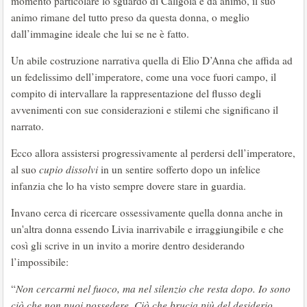
momento particolare lo sguardo di Caligola e da animo, il suo
animo rimane del tutto preso da questa donna, o meglio
dall’immagine ideale che lui se ne è fatto.
Un abile costruzione narrativa quella di Elio D’Anna che affida ad
un fedelissimo dell’imperatore, come una voce fuori campo, il
compito di intervallare la rappresentazione del flusso degli
avvenimenti con sue considerazioni e stilemi che significano il
narrato.
Ecco allora assistersi progressivamente al perdersi dell’imperatore,
al suo
cupio dissolvi
in un sentire sofferto dopo un infelice
infanzia che lo ha visto sempre dovere stare in guardia.
Invano cerca di ricercare ossessivamente quella donna anche in
un'altra donna essendo Livia inarrivabile e irraggiungibile e che
così gli scrive in un invito a morire dentro desiderando
l’impossibile:
“
Non cercarmi nel fuoco, ma nel silenzio che resta dopo. Io sono
ciò che non puoi possedere. Ciò che brucia più del desiderio.