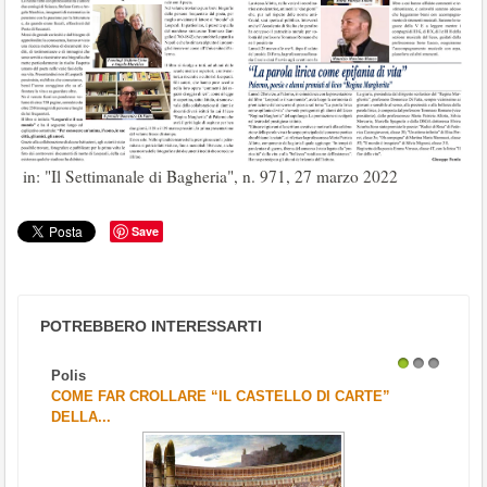
in: "Il Settimanale di Bagheria", n. 971, 27 marzo 2022
Save
POTREBBERO INTERESSARTI
Polis
1
2
3
COME FAR CROLLARE “IL CASTELLO DI CARTE”
DELLA...