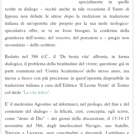
specialmente in quelle
scritte in dialogo – sicché anche in tale occasione il Santo di
Ippona non delude le attese dopo la riedizione in traduzione
italiana di un’operetta che proprio per la sua mole teologico-
speculativa offre, se ve ne fosse bisogno, la conferma della
grandezza dell’uomo, del vescovo, del pensatore e – pregio non
secondario – dello scrittore.
Redatto nel 386 d.C., il ‘De beata vita’ affronta, in forma
dialogica, il problema della beatitudine del vivere; questione già in
parte esaminata nel ‘Contra Academicos’ dello stesso anno, ma
messa a fuoco con più precisione in quest’operetta disponibile in
traduzione italiana a cura dell’Editrice ‘Il Leone Verde’ di Torino
col titolo ‘
La vita felice
’.
E’ il medesimo Agostino ad informarci, nel prologo, del fine e del
contenuto del dialogo – la felicità, cioè, concepita, egli scrive,
come “dono di Dio” – dei giorni della discussione, il 13-14-15
novembre del 386, degli interlocutori Navigio, suo fratello,
Trigezio e Licenzio, suoi concittadini e discepoli, Lartidiano e