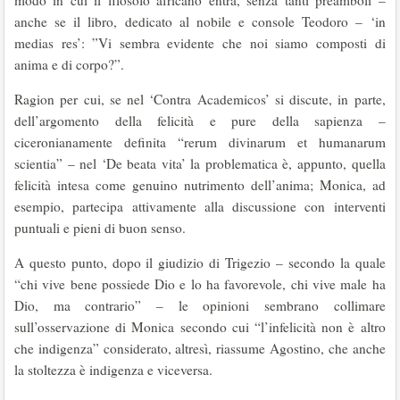
modo in cui il filosofo africano entra, senza tanti preamboli –
anche se il libro, dedicato al nobile e console Teodoro – ‘in
medias res’: ”Vi sembra evidente che noi siamo composti di
anima e di corpo?”.
Ragion per cui, se nel ‘Contra Academicos’ si discute, in parte,
dell’argomento della felicità e pure della sapienza –
ciceronianamente definita “rerum divinarum et humanarum
scientia” – nel ‘De beata vita’ la problematica è, appunto, quella
felicità intesa come genuino nutrimento dell’anima; Monica, ad
esempio, partecipa attivamente alla discussione con interventi
puntuali e pieni di buon senso.
A questo punto, dopo il giudizio di Trigezio – secondo la quale
“chi vive bene possiede Dio e lo ha favorevole, chi vive male ha
Dio, ma contrario” – le opinioni sembrano collimare
sull’osservazione di Monica secondo cui “l’infelicità non è altro
che indigenza” considerato, altresì, riassume Agostino, che anche
la stoltezza è indigenza e viceversa.