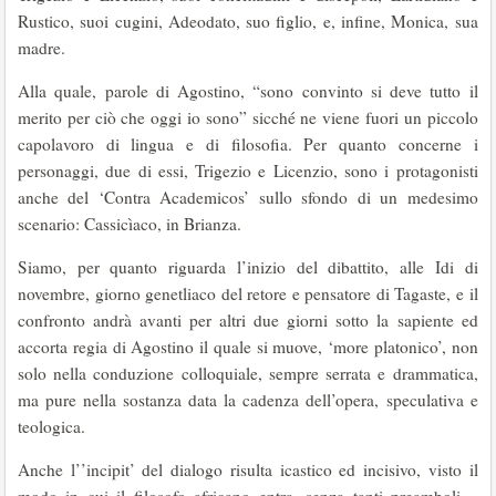
Rustico, suoi cugini, Adeodato, suo figlio, e, infine, Monica, sua
madre.
Alla quale, parole di Agostino, “sono convinto si deve tutto il
merito per ciò che oggi io sono” sicché ne viene fuori un piccolo
capolavoro di lingua e di filosofia. Per quanto concerne i
personaggi, due di essi, Trigezio e Licenzio, sono i protagonisti
anche del ‘Contra Academicos’ sullo sfondo di un medesimo
scenario: Cassicìaco, in Brianza.
Siamo, per quanto riguarda l’inizio del dibattito, alle Idi di
novembre, giorno genetliaco del retore e pensatore di Tagaste, e il
confronto andrà avanti per altri due giorni sotto la sapiente ed
accorta regia di Agostino il quale si muove, ‘more platonico’, non
solo nella conduzione colloquiale, sempre serrata e drammatica,
ma pure nella sostanza data la cadenza dell’opera, speculativa e
teologica.
Anche l’’incipit’ del dialogo risulta icastico ed incisivo, visto il