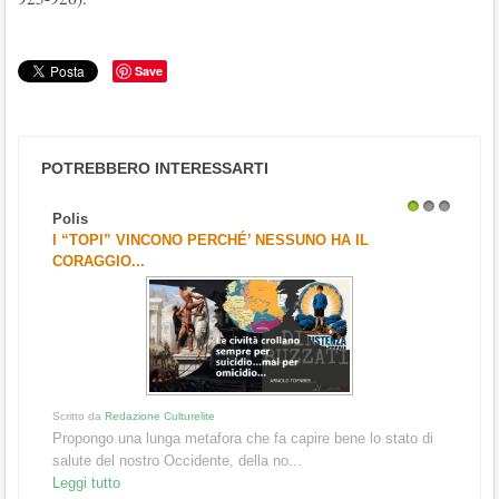
Save
POTREBBERO INTERESSARTI
Polis
1
2
3
I “TOPI” VINCONO PERCHÉ’ NESSUNO HA IL
CORAGGIO...
Scritto da
Redazione Culturelite
Propongo una lunga metafora che fa capire bene lo stato di
salute del nostro Occidente, della no...
Leggi tutto