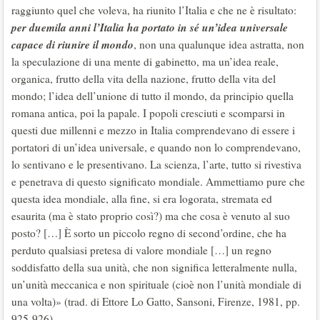
raggiunto quel che voleva, ha riunito l’Italia e che ne è risultato:
per duemila anni l’Italia ha portato in sé un’idea universale
capace di riunire il mondo
, non una qualunque idea astratta, non
la speculazione di una mente di gabinetto, ma un’idea reale,
organica, frutto della vita della nazione, frutto della vita del
mondo; l’idea dell’unione di tutto il mondo, da principio quella
romana antica, poi la papale. I popoli cresciuti e scomparsi in
questi due millenni e mezzo in Italia comprendevano di essere i
portatori di un’idea universale, e quando non lo comprendevano,
lo sentivano e le presentivano. La scienza, l’arte, tutto si rivestiva
e penetrava di questo significato mondiale. Ammettiamo pure che
questa idea mondiale, alla fine, si era logorata, stremata ed
esaurita (ma è stato proprio così?) ma che cosa è venuto al suo
posto? […] È sorto un piccolo regno di second’ordine, che ha
perduto qualsiasi pretesa di valore mondiale […] un regno
soddisfatto della sua unità, che non significa letteralmente nulla,
un’unità meccanica e non spirituale (cioè non l’unità mondiale di
una volta)» (trad. di Ettore Lo Gatto, Sansoni, Firenze, 1981, pp.
925-926).