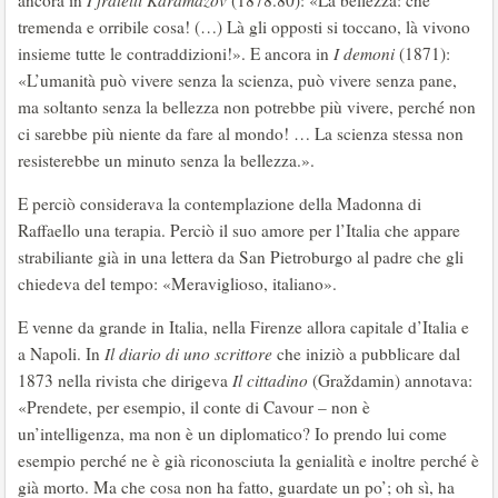
tremenda e orribile cosa! (…) Là gli opposti si toccano, là vivono
insieme tutte le contraddizioni!». E ancora in
I demoni
(1871):
«L’umanità può vivere senza la scienza, può vivere senza pane,
ma soltanto senza la bellezza non potrebbe più vivere, perché non
ci sarebbe più niente da fare al mondo! … La scienza stessa non
resisterebbe un minuto senza la bellezza.».
E perciò considerava la contemplazione della Madonna di
Raffaello una terapia. Perciò il suo amore per l’Italia che appare
strabiliante già in una lettera da San Pietroburgo al padre che gli
chiedeva del tempo: «Meraviglioso, italiano».
E venne da grande in Italia, nella Firenze allora capitale d’Italia e
a Napoli. In
Il diario di uno scrittore
che iniziò a pubblicare dal
1873 nella rivista che dirigeva
Il cittadino
(Graždamin) annotava:
«Prendete, per esempio, il conte di Cavour – non è
un’intelligenza, ma non è un diplomatico? Io prendo lui come
esempio perché ne è già riconosciuta la genialità e inoltre perché è
già morto. Ma che cosa non ha fatto, guardate un po’; oh sì, ha