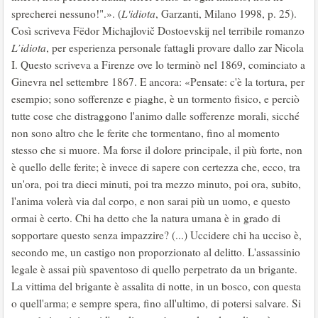
sprecherei nessuno!".». (
L'idiota
, Garzanti, Milano 1998, p. 25).
Così scriveva
Fëdor Michajlovič Dostoevskij nel terribile romanzo
L’idiota
, per esperienza personale fattagli provare dallo zar Nicola
I. Questo scriveva a Firenze ove lo terminò nel 1869, cominciato a
Ginevra nel settembre 1867. E ancora: «Pensate: c'è la tortura, per
esempio; sono sofferenze e piaghe, è un tormento fisico, e perciò
tutte cose che distraggono l'animo dalle sofferenze morali, sicché
non sono altro che le ferite che tormentano, fino al momento
stesso che si muore. Ma forse il dolore principale, il più forte, non
è quello delle ferite; è invece di sapere con certezza che, ecco, tra
un'ora, poi tra dieci minuti, poi tra mezzo minuto, poi ora, subito,
l'anima volerà via dal corpo, e non sarai più un uomo, e questo
ormai è certo. Chi ha detto che la natura umana è in grado di
sopportare questo senza impazzire? (...) Uccidere chi ha ucciso è,
secondo me, un castigo non proporzionato al delitto. L'assassinio
legale è assai più spaventoso di quello perpetrato da un brigante.
La vittima del brigante è assalita di notte, in un bosco, con questa
o quell'arma; e sempre spera, fino all'ultimo, di potersi salvare. Si