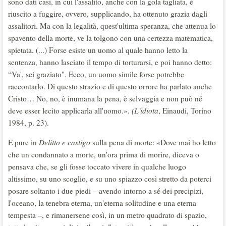
sono dati casi, in cui l'assalito, anche con la gola tagliata, è
riuscito a fuggire, ovvero, supplicando, ha ottenuto grazia dagli
assalitori. Ma con la legalità, quest'ultima speranza, che attenua lo
spavento della morte, ve la tolgono con una certezza matematica,
spietata. (...) Forse esiste un uomo al quale hanno letto la
sentenza, hanno lasciato il tempo di torturarsi, e poi hanno detto:
“Va', sei graziato". Ecco, un uomo simile forse potrebbe
raccontarlo. Di questo strazio e di questo orrore ha parlato anche
Cristo… No, no, è inumana la pena, è selvaggia e non può né
deve esser lecito applicarla all'uomo.».
(L'idiota
, Einaudi, Torino
1984, p. 23).
E pure in
Delitto e castigo
sulla pena di morte: «Dove mai ho letto
che un condannato a morte, un'ora prima di morire, diceva o
pensava che, se gli fosse toccato vivere in qualche luogo
altissimo, su uno scoglio, e su uno spiazzo così stretto da poterci
posare soltanto i due piedi – avendo intorno a sé dei precipizi,
l'oceano, la tenebra eterna, un'eterna solitudine e una eterna
tempesta –, e rimanersene così, in un metro quadrato di spazio,