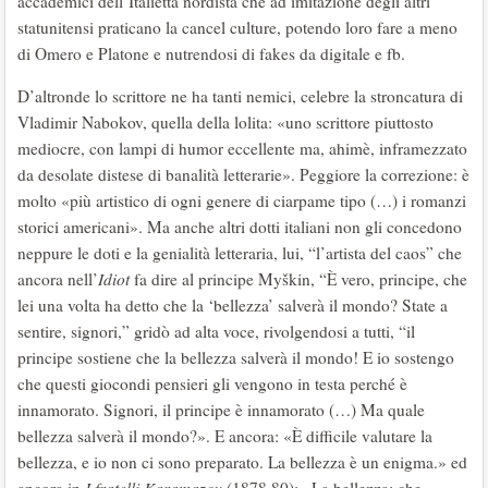
accademici dell’Italietta nordista che ad imitazione degli altri
statunitensi praticano la cancel culture, potendo loro fare a meno
di Omero e Platone e nutrendosi di fakes da digitale e fb.
D’altronde lo scrittore ne ha tanti nemici, celebre la stroncatura di
Vladimir Nabokov, quella della lolita: «uno scrittore piuttosto
mediocre, con lampi di humor eccellente ma, ahimè, inframezzato
da desolate distese di banalità letterarie». Peggiore la correzione: è
molto «più artistico di ogni genere di ciarpame tipo (…) i romanzi
storici americani». Ma anche altri dotti italiani non gli concedono
neppure le doti e la genialità letteraria, lui, “l’artista del caos” che
ancora nell’
Idiot
fa dire al principe Myškin, “È vero, principe, che
lei una volta ha detto che la ‘bellezza’ salverà il mondo? State a
sentire, signori,” gridò ad alta voce, rivolgendosi a tutti, “il
principe sostiene che la bellezza salverà il mondo! E io sostengo
che questi giocondi pensieri gli vengono in testa perché è
innamorato. Signori, il principe è innamorato (…) Ma quale
bellezza salverà il mondo?». E ancora: «È difficile valutare la
bellezza, e io non ci sono preparato. La bellezza è un enigma.» ed
ancora in
I fratelli Karamazov
(1878.80): «La bellezza: che