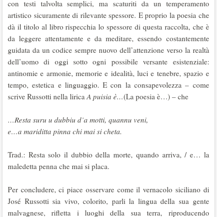
con testi talvolta semplici, ma scaturiti da un temperamento
artistico sicuramente di rilevante spessore. E proprio la poesia che
dà il titolo al libro rispecchia lo spessore di questa raccolta, che è
da leggere attentamente e da meditare, essendo costantemente
guidata da un codice sempre nuovo dell’attenzione verso la realtà
dell’uomo di oggi sotto ogni possibile versante esistenziale:
antinomie e armonie, memorie e idealità, luci e tenebre, spazio e
tempo, estetica e linguaggio. E con la consapevolezza – come
scrive Russotti nella lirica
A puisia è…
(La poesia è…) – che
…Resta suru u dubbiu d’a motti, quannu veni,
e…a mariditta pinna chi mai si cheta.
Trad.: Resta solo il dubbio della morte, quando arriva, / e… la
maledetta penna che mai si placa.
Per concludere, ci piace osservare come il vernacolo siciliano di
José Russotti sia vivo, colorito, parli la lingua della sua gente
malvagnese, rifletta i luoghi della sua terra, riproducendo