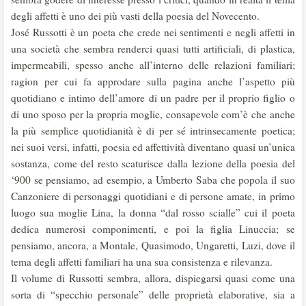
degli affetti è uno dei più vasti della poesia del Novecento.
José Russotti è un poeta che crede nei sentimenti e negli affetti in
una società che sembra renderci quasi tutti artificiali, di plastica,
impermeabili, spesso anche all’interno delle relazioni familiari;
ragion per cui fa approdare sulla pagina anche l’aspetto più
quotidiano e intimo dell’amore di un padre per il proprio figlio o
di uno sposo per la propria moglie, consapevole com’è che anche
la più semplice quotidianità è di per sé intrinsecamente poetica;
nei suoi versi, infatti, poesia ed affettività diventano quasi un’unica
sostanza, come del resto scaturisce dalla lezione della poesia del
‘900 se pensiamo, ad esempio, a Umberto Saba che popola il suo
Canzoniere di personaggi quotidiani e di persone amate, in primo
luogo sua moglie Lina, la donna “dal rosso scialle” cui il poeta
dedica numerosi componimenti, e poi la figlia Linuccia; se
pensiamo, ancora, a Montale, Quasimodo, Ungaretti, Luzi, dove il
tema degli affetti familiari ha una sua consistenza e rilevanza.
Il volume di Russotti sembra, allora, dispiegarsi quasi come una
sorta di “specchio personale” delle proprietà elaborative, sia a