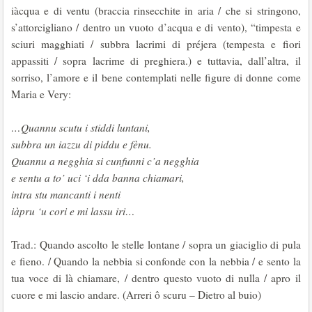
iàcqua e di ventu (braccia rinsecchite in aria / che si stringono,
s’attorcigliano / dentro un vuoto d’acqua e di vento), “timpesta e
sciuri magghiati / subbra lacrimi di préjera (tempesta e fiori
appassiti / sopra lacrime di preghiera.) e tuttavia, dall’altra, il
sorriso, l’amore e il bene contemplati nelle figure di donne come
Maria e Very:
…Quannu scutu i stiddi luntani,
subbra un iazzu di piddu e fènu.
Quannu a negghia si cunfunni c’a negghia
e sentu a to’ uci ‘i dda banna chiamari,
intra stu mancanti i nenti
iàpru ‘u cori e mi lassu iri…
Trad.: Quando ascolto le stelle lontane / sopra un giaciglio di pula
e fieno. / Quando la nebbia si confonde con la nebbia / e sento la
tua voce di là chiamare, / dentro questo vuoto di nulla / apro il
cuore e mi lascio andare. (Arreri ô scuru – Dietro al buio)