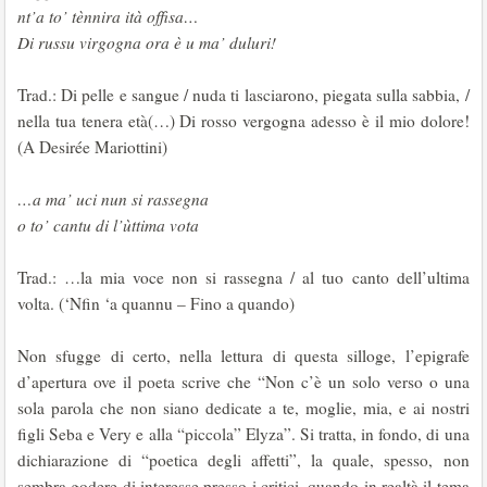
nt’a to’ tènnira ità offisa…
Di russu virgogna ora è u ma’ duluri!
Trad.: Di pelle e sangue / nuda ti lasciarono, piegata sulla sabbia, /
nella tua tenera età(…) Di rosso vergogna adesso è il mio dolore!
(A Desirée Mariottini)
…a ma’ uci nun si rassegna
o to’ cantu di l’ùttima vota
Trad.: …la mia voce non si rassegna / al tuo canto dell’ultima
volta. (‘Nfin ‘a quannu – Fino a quando)
Non sfugge di certo, nella lettura di questa silloge, l’epigrafe
d’apertura ove il poeta scrive che “Non c’è un solo verso o una
sola parola che non siano dedicate a te, moglie, mia, e ai nostri
figli Seba e Very e alla “piccola” Elyza”. Si tratta, in fondo, di una
dichiarazione di “poetica degli affetti”, la quale, spesso, non
sembra godere di interesse presso i critici, quando in realtà il tema