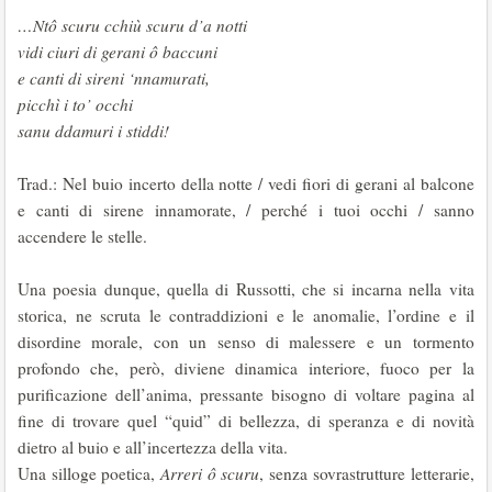
…Ntô scuru cchiù scuru d’a notti
vidi ciuri di gerani ô baccuni
e canti di sireni ‘nnamurati,
picchì i to’ occhi
sanu ddamuri i stiddi!
Trad.: Nel buio incerto della notte / vedi fiori di gerani al balcone
e canti di sirene innamorate, / perché i tuoi occhi / sanno
accendere le stelle.
Una poesia dunque, quella di Russotti, che si incarna nella vita
storica, ne scruta le contraddizioni e le anomalie, l’ordine e il
disordine morale, con un senso di malessere e un tormento
profondo che, però, diviene dinamica interiore, fuoco per la
purificazione dell’anima, pressante bisogno di voltare pagina al
fine di trovare quel “quid” di bellezza, di speranza e di novità
dietro al buio e all’incertezza della vita.
Una silloge poetica,
Arreri ô scuru
, senza sovrastrutture letterarie,