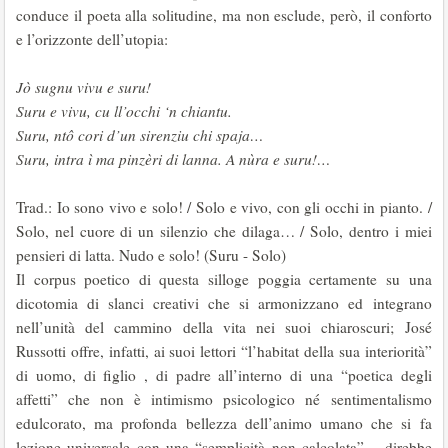
conduce il poeta alla solitudine, ma non esclude, però, il conforto
e l’orizzonte dell’utopia:
Jò sugnu vivu e suru!
Suru e vivu, cu ll’occhi ‘n chiantu.
Suru, ntô cori d’un sirenziu chi spaja…
Suru, intra ì ma pinzèri di lanna. A nùra e suru!…
Trad.: Io sono vivo e solo! / Solo e vivo, con gli occhi in pianto. /
Solo, nel cuore di un silenzio che dilaga… / Solo, dentro i miei
pensieri di latta. Nudo e solo! (Suru - Solo)
Il corpus poetico di questa silloge poggia certamente su una
dicotomia di slanci creativi che si armonizzano ed integrano
nell’unità del cammino della vita nei suoi chiaroscuri; José
Russotti offre, infatti, ai suoi lettori “l’habitat della sua interiorità”
di uomo, di figlio , di padre all’interno di una “poetica degli
affetti” che non è intimismo psicologico né sentimentalismo
edulcorato, ma profonda bellezza dell’animo umano che si fa
lezione universale con una “semplicità non calcolata” – direbbe