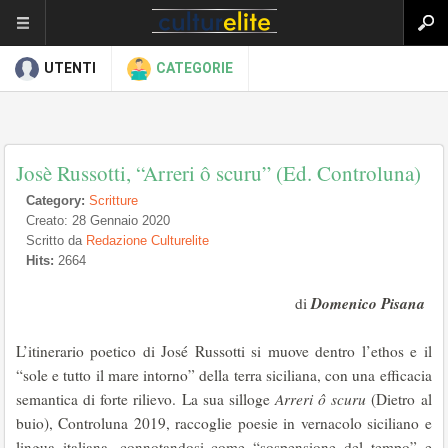
UTENTI
CATEGORIE
Josè Russotti, “Arreri ô scuru” (Ed. Controluna)
Category:
Scritture
Creato: 28 Gennaio 2020
Scritto da
Redazione Culturelite
Hits:
2664
Domenico Pisana
di
L’itinerario poetico di José Russotti si muove dentro l’ethos e il
“sole e tutto il mare intorno” della terra siciliana, con una efficacia
semantica di forte rilievo. La sua silloge
Arreri ô scuru
(Dietro al
buio), Controluna 2019, raccoglie poesie in vernacolo siciliano e
lingua italiana, connotandosi come “sospensione del tempo” e