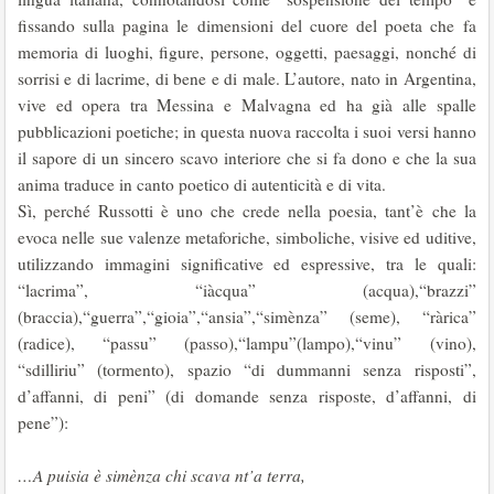
fissando sulla pagina le dimensioni del cuore del poeta che fa
memoria di luoghi, figure, persone, oggetti, paesaggi, nonché di
sorrisi e di lacrime, di bene e di male. L’autore, nato in Argentina,
vive ed opera tra Messina e Malvagna ed ha già alle spalle
pubblicazioni poetiche; in questa nuova raccolta i suoi versi hanno
il sapore di un sincero scavo interiore che si fa dono e che la sua
anima traduce in canto poetico di autenticità e di vita.
Sì, perché Russotti è uno che crede nella poesia, tant’è che la
evoca nelle sue valenze metaforiche, simboliche, visive ed uditive,
utilizzando immagini significative ed espressive, tra le quali:
“lacrima”, “iàcqua” (acqua),“brazzi”
(braccia),“guerra”,“gioia”,“ansia”,“simènza” (seme), “ràrica”
(radice), “passu” (passo),“lampu”(lampo),“vinu” (vino),
“sdilliriu” (tormento), spazio “di dummanni senza risposti”,
d’affanni, di peni” (di domande senza risposte, d’affanni, di
pene”):
…A puisia è simènza chi scava nt’a terra,