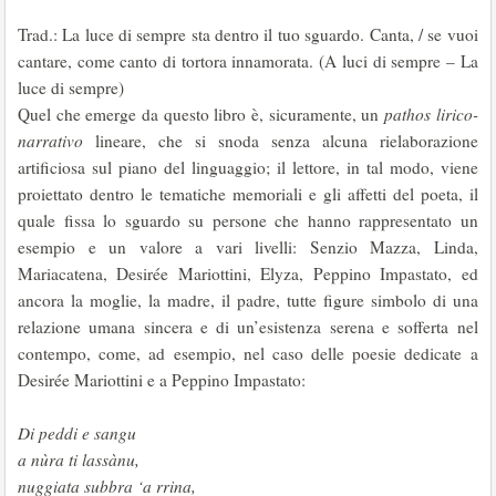
Trad.: La luce di sempre sta dentro il tuo sguardo. Canta, / se vuoi
cantare, come canto di tortora innamorata. (A luci di sempre – La
luce di sempre)
Quel che emerge da questo libro è, sicuramente, un
pathos lirico-
narrativo
lineare, che si snoda senza alcuna rielaborazione
artificiosa sul piano del linguaggio; il lettore, in tal modo, viene
proiettato dentro le tematiche memoriali e gli affetti del poeta, il
quale fissa lo sguardo su persone che hanno rappresentato un
esempio e un valore a vari livelli: Senzio Mazza, Linda,
Mariacatena, Desirée Mariottini, Elyza, Peppino Impastato, ed
ancora la moglie, la madre, il padre, tutte figure simbolo di una
relazione umana sincera e di un’esistenza serena e sofferta nel
contempo, come, ad esempio, nel caso delle poesie dedicate a
Desirée Mariottini e a Peppino Impastato:
Di peddi e sangu
a nùra ti lassànu,
nuggiata subbra ‘a rrina,