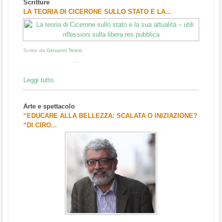
Scritture
1
2
3
LA TEORIA DI CICERONE SULLO STATO E LA...
Scritto da
Giovanni Teresi
...
Leggi tutto
Arte e spettacolo
“EDUCARE ALLA BELLEZZA: SCALATA O INIZIAZIONE?
“DI CIRO...