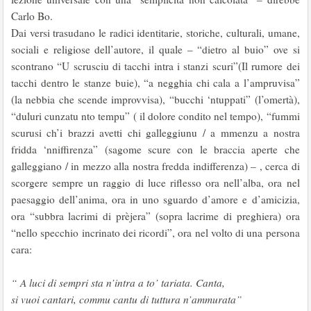
Carlo Bo.
Dai versi trasudano le radici identitarie, storiche, culturali, umane,
sociali e religiose dell’autore, il quale – “dietro al buio” ove si
scontrano “U scrusciu di tacchi intra i stanzi scuri”(Il rumore dei
tacchi dentro le stanze buie), “a negghia chi cala a l’ampruvisa”
(la nebbia che scende improvvisa), “bucchi ‘ntuppati” (l’omertà),
“duluri cunzatu nto tempu” ( il dolore condito nel tempo), “fummi
scurusi ch’i brazzi avetti chi galleggiunu / a mmenzu a nostra
fridda ‘nniffirenza” (sagome scure con le braccia aperte che
galleggiano / in mezzo alla nostra fredda indifferenza) – , cerca di
scorgere sempre un raggio di luce riflesso ora nell’alba, ora nel
paesaggio dell’anima, ora in uno sguardo d’amore e d’amicizia,
ora “subbra lacrimi di prèjera” (sopra lacrime di preghiera) ora
“nello specchio incrinato dei ricordi”, ora nel volto di una persona
cara:
“ A luci di sempri sta n’intra a to’ tariata. Canta,
si vuoi cantari, commu cantu di tuttura n’ammurata”