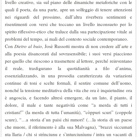
livello creativo, sia sul piano delle dinamiche metaforiche con le
quali il poeta, da una parte, apre un solfeggio di tenere attenzioni
nei riguardi del prossimo, dall’altra riverbera sentimenti e
risentimenti con versi che toccano un livello inconsueto per lo
spirito riflessivo-etico che traluce dalla sua partecipazione vitale ai
problemi del tempo, ai mali del contesto sociale contemporaneo.
Con
Dietro al buio
, Josè Russotti mostra di non credere all’arte e
alla poesia disancorati dal sovrasensibile; i suoi versi piacciono
per quello che riescono a trasmettere al lettore, perché reinventano
il reale, trasfigurano la quotidianità a filo d’anima,
essenzializzando, in una prosodia caratterizzata da variazioni
continue di toni e scelte formali, il sentire comune dell’uomo,
nonché la tensione meditativa della vita che ora è inquietudine ora
è angoscia, e facendo altresì emergere, da un lato, il pianto, il
dolore, il male e tante negatività come “a merda di tutti i
cristiani!” (la merda di tutta l’umanità), “còppuri scuri” (coppole
scure), “…a storia d’un paisi chi mmori! (…la storia di un paese
che muore, il riferimento è alla sua Malvagna), “brazzi siccumati
nta llaria / chi si strìnciunu e s’inturciunìunu / intra un vacanti di