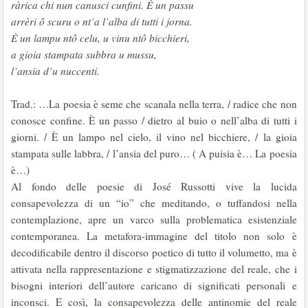
ràrica chi nun canusci cunfini. È un passu
arrèri ô scuru o nt’a l’alba di tutti i jorna.
È un lampu ntô celu, u vinu ntô bicchieri,
a gioia stampata subbra u mussu,
l’ansia d’u nuccenti.
Trad.: …La poesia è seme che scanala nella terra, / radice che non
conosce confine. È un passo / dietro al buio o nell’alba di tutti i
giorni. / È un lampo nel cielo, il vino nel bicchiere, / la gioia
stampata sulle labbra, / l’ansia del puro… ( A puisia è… La poesia
è…)
Al fondo delle poesie di José Russotti vive la lucida
consapevolezza di un “io” che meditando, o tuffandosi nella
contemplazione, apre un varco sulla problematica esistenziale
contemporanea. La metafora-immagine del titolo non solo è
decodificabile dentro il discorso poetico di tutto il volumetto, ma è
attivata nella rappresentazione e stigmatizzazione del reale, che i
bisogni interiori dell’autore caricano di significati personali e
inconsci. E così, la consapevolezza delle antinomie del reale