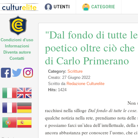
UTENTI
CATEGORIE
"Dal fondo di tutte l
Condizioni d'uso
poetico oltre ciò ch
Informazioni
Diventa autore
di Carlo Primerano
Contatti
Category:
Scritture
Creato: 27 Giugno 2022
Scritto da
Redazione Culturelite
Hits:
1424
Non s
racchiusi nella silloge
Dal fondo di tutte le cos
qualche notizia nella rete, prendiamo nota delle 
e possiamo farci un’idea dell’intellettuale, dell
ancora abbastanza per conoscere l’uomo, che ci a