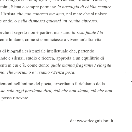
Rimini, Siena e sempre permane
la nostalgia di chi/da sempre
, l’Artista
che non conosco ma amo
, nel mare che si unisce
lle onde, o
nella dismessa quiete/d’un romito cipresso
.
erché il segreto non è partire, ma stare:
la resa finale / la
ente lontano, come si cominciasse a vivere un’altra vita.
i biografia esistenziale intellettuale che, partendo
nde e silenzi, studio e ricerca, approda a un equilibrio di
menti in cui c’è, come dono:
quale manna fragrante / elargita
 noi che moriamo e viviamo / Senza posa
.
tentoni nell’animo del poeta, avvertiamo il richiamo della
to solo oggi possiamo dirti, /ciò che non siamo, ciò che non
 possa ritrovare.
da: www.ricognizioni.it