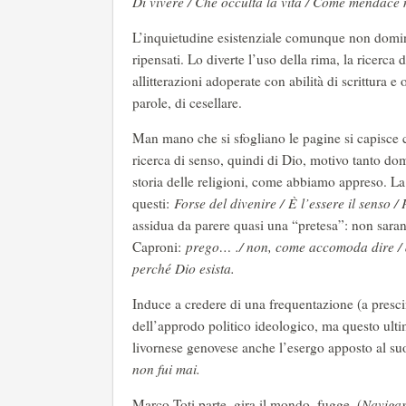
Di vivere / Che occulta la vita / Come mendac
L’inquietudine esistenziale comunque non domina i
ripensati. Lo diverte l’uso della rima, la ricerca
allitterazioni adoperate con abilità di scrittura e
parole, di cesellare.
Man mano che si sfogliano le pagine si capisce ch
ricerca di senso, quindi di Dio, motivo tanto dom
storia delle religioni, come abbiamo appreso. L
questi:
Forse del divenire /
È
l’essere il senso /
assidua da parere quasi una “pretesa”: non saran
Caproni:
prego… ./ non, come accomoda dire / al
perché Dio esista.
Induce a credere di una frequentazione (a prescind
dell’approdo politico ideologico, ma questo ult
livornese genovese anche l’esergo apposto al su
non fui mai.
Marco Toti parte, gira il mondo, fugge, (
Navigar