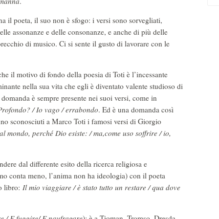
e manna
.
l poeta, il suo non è sfogo: i versi sono sorvegliati,
 delle assonanze e delle consonanze, e anche di più delle
 orecchio di musico. Ci si sente il gusto di lavorare con le
e il motivo di fondo della poesia di Toti è l’incessante
inante nella sua vita che egli è diventato valente studioso di
a domanda è sempre presente nei suoi versi, come in
 Profondo? / Io vago / errabondo
. Ed è una domanda così
no sconosciuti a Marco Toti i famosi versi di Giorgio
 mondo, perché Dio esiste: / ma,come uso soffrire / io,
ere dal differente esito della ricerca religiosa e
imo conta meno, l’anima non ha ideologia) con il poeta
o libro:
Il mio viaggiare / è stato tutto un restare / qua dove
e / E fuggire/ E naufragare
): è a Tioman, Tromso, Dresda,