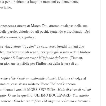
ti, sia per il richiamo a luoghi e momenti evidentemente
nosciamo.
 conoscenza diretta di Marco Toti, diremo qualcosa delle sue
 delle parole, chiudendo gli occhi, sentendo e ascoltando. Del
tutto comunica, significa.
ne viaggiatore “fuggito” da casa verso luoghi lontani che
i, ma ben studiati senari, nei quali già si intravede il timbro
opite / E il mistico mar / M’infonde dolcezza
. (Tioman,
n giovane sensibile per l’influenza della lettura di un
rrotto cielo / sale un umbratile pianto
). L’anima si volge al
natura, essa stessa mistero. Forse Toti non è ancora
Ce lo dicono i versi di MORS SECUNDA:
Male di viver di cui mi
ggio.
O anche quelli di ULTIMO BOULEVARD:
Son giunto
sottese.. Una teoria di fiere / M’inganna. / Brama e terrore /