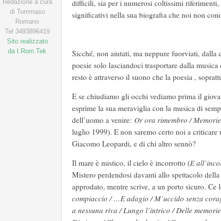
Redazione a cura
difficili, sia per i numerosi coltissimi riferimen
di Tommaso
significativi nella sua biografia che noi non co
Romano
Tel 3493896419
Sito realizzato
da I.Rom.Tek
Sicché, non aiutati, ma neppure fuorviati, dalla
poesie solo lasciandoci trasportare dalla musica
resto è attraverso il suono che la poesia , soprat
E se chiudiamo gli occhi vediamo prima il giova
esprime la sua meraviglia con la musica di semplic
dell’uomo a venire:
Or ora rimembro / Memorie s
luglio 1999). E non saremo certo noi a criticare u
Giacomo Leopardi, e di chi altro sennò?
Il mare è mistico, il cielo è incorrotto (
E all’inco
Mistero perdendosi davanti allo spettacolo della 
approdato, mentre scrive, a un porto sicuro. 
compiaccio / …E adagio / M’uccido senza cora
a nessuna riva / Lungo l’intrico / Delle memorie 