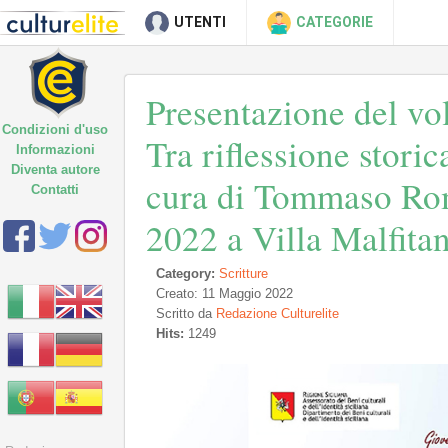
UTENTI
CATEGORIE
Presentazione del vo
Condizioni d'uso
Tra riflessione stori
Informazioni
Diventa autore
cura di Tommaso Ro
Contatti
2022 a Villa Malfita
Category:
Scritture
Creato: 11 Maggio 2022
Scritto da
Redazione Culturelite
Hits:
1249