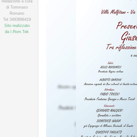
Redazione a cura
di Tommaso
Romano
Tel 3493896419
Sito realizzato
da I.Rom.Tek