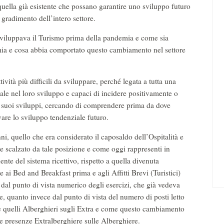
r quella già esistente che possano garantire uno sviluppo futuro
gradimento dell’intero settore.
iluppava il Turismo prima della pandemia e come sia
ia e cosa abbia comportato questo cambiamento nel settore
ità più difficili da sviluppare, perché legata a tutta una
iale nel loro sviluppo e capaci di incidere positivamente o
ui suoi sviluppi, cercando di comprendere prima da dove
vare lo sviluppo tendenziale futuro.
, quello che era considerato il caposaldo dell’Ospitalità e
te scalzato da tale posizione e come oggi rappresenti in
ente del sistema ricettivo, rispetto a quella divenuta
 ai Bed and Breakfast prima e agli Affitti Brevi (Turistici)
dal punto di vista numerico degli esercizi, che già vedeva
e, quanto invece dal punto di vista del numero di posti letto
e quelli Alberghieri sugli Extra e come questo cambiamento
le presenze Extralberghiere sulle Alberghiere.