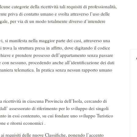
orie della ricettività tali requisiti di professionalità,
nte priva di contatto umano e svolta attraverso l’uso delle
ale, per via di un modo totalmente diverso d’intendere
i, si manifesta nella maggior parte dei casi, attraverso una
 trova la struttura presa in affitto, dove digitando il codice
a chiave e prendere possesso dell’appartamento senza passare
e con nessuno, procedendo anche all’identificazione dei dati
n maniera telematica. In pratica senza nessun rapporto umano
 ricettività in ciascuna Provincia dell’Isola, cercando di
 dall’ assessorato di riferimento per lo sviluppo dei singoli
uanto in essi contenuto, su cui fondare uno sviluppo Turistico
ne e ritorni economici .
 requisiti delle nuove Classifiche, ponendo l’accento