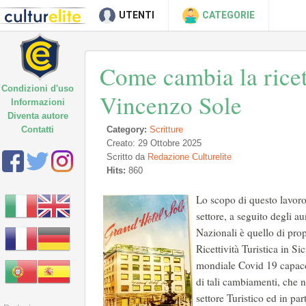
UTENTI
CATEGORIE
Come cambia la ricetti
Condizioni d'uso
Vincenzo Sole
Informazioni
Diventa autore
Contatti
Category:
Scritture
Creato: 29 Ottobre 2025
Scritto da
Redazione Culturelite
Hits:
860
Lo scopo di questo lavoro
settore, a seguito degli a
Nazionali è quello di pro
Ricettività Turistica in S
mondiale Covid 19 capace 
di tali cambiamenti, che 
settore Turistico ed in pa