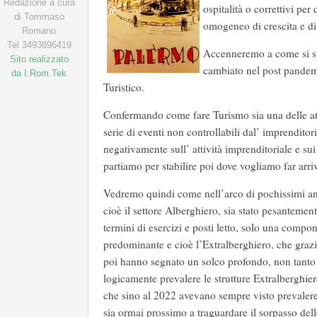
Redazione a cura
ospitalità o correttivi pe
di Tommaso
omogeneo di crescita e di 
Romano
Tel 3493896419
Accenneremo a come si sv
Sito realizzato
cambiato nel post pandem
da I.Rom.Tek
Turistico.
Confermando come fare Turismo sia una delle attiv
serie di eventi non controllabili dal’ imprenditor
negativamente sull’ attività imprenditoriale e s
partiamo per stabilire poi dove vogliamo far arri
Vedremo quindi come nell’arco di pochissimi anni
cioè il settore Alberghiero, sia stato pesantemen
termini di esercizi e posti letto, solo una compon
predominante e cioè l’Extralberghiero, che grazie
poi hanno segnato un solco profondo, non tanto 
logicamente prevalere le strutture Extralberghier
che sino al 2022 avevano sempre visto prevaler
sia ormai prossimo a traguardare il sorpasso del