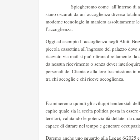
Spiegheremo come all’interno di alcune categ
siano oscurati da un’ accoglienza diversa totalme
moderne tecnologie in maniera assolutamente leg
l’accoglienza.
Oggi ad esempio l’ accoglienza negli Affitti Brev
piccola cassettina all’ingresso del palazzo dove si
ricevuto via mail si può ritirare direttamente l
da nessun ricevimento o senza dover interloquir
personali del Cliente e alla loro trasmissione i
tra chi accoglie e chi riceve accoglienza.
Esamineremo quindi gli sviluppi tendenziali della
capire quale sia la scelta politica posta in essere
territori, valutando le potenzialità dettate da q
capace di durare nel tempo e generare occupazio
Daremo anche uno sguardo alla Legge 6/2025 e ai