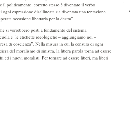
 e il politicamente corretto stesso è diventato il verbo
i ogni espressione disallineata sia diventata una tentazione
nsperata occasione libertaria per la destra”.
che si vorrebbero posti a fondamento del sistema
 scuola e le etichette ideologiche – aggiungiamo noi –
resa di coscienza”. Nella misura in cui la censura di ogni
ra del moralismo di sinistra, la libera parola torna ad essere
i ed i nuovi moralisti. Per tornare ad essere liberi, ma liberi