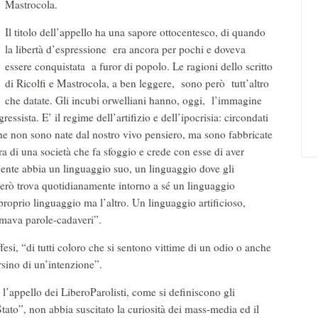
Mastrocola.
Il titolo dell’appello ha una sapore ottocentesco, di quando
la libertà d’espressione era ancora per pochi e doveva
essere conquistata a furor di popolo. Le ragioni dello scritto
di Ricolfi e Mastrocola, a ben leggere, sono però tutt’altro
che datate. Gli incubi orwelliani hanno, oggi, l’immagine
essista. E’ il regime dell’artifizio e dell’ipocrisia: circondati
he non sono nate dal nostro vivo pensiero, ma sono fabbricate
ra di una società che fa sfoggio e crede con esse di aver
gente abbia un linguaggio suo, un linguaggio dove gli
 però trova quotidianamente intorno a sé un linguaggio
 proprio linguaggio ma l’altro. Un linguaggio artificioso,
amava parole-cadaveri”.
fesi, “di tutti coloro che si sentono vittime di un odio o anche
sino di un’intenzione”.
l’appello dei LiberoParolisti, come si definiscono gli
Stato”, non abbia suscitato la curiosità dei mass-media ed il