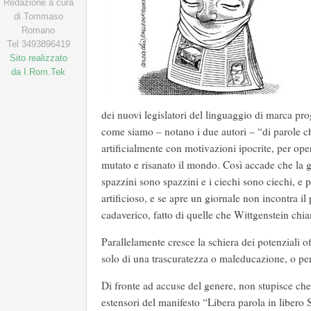
Redazione a cura
di Tommaso
Romano
Tel 3493896419
Sito realizzato
da I.Rom.Tek
dei nuovi legislatori del linguaggio di marca progr
come siamo – notano i due autori – “di parole c
artificialmente con motivazioni ipocrite, per ope
mutato e risanato il mondo. Così accade che la 
spazzini sono spazzini e i ciechi sono ciechi, e
artificioso, e se apre un giornale non incontra il
cadaverico, fatto di quelle che Wittgenstein chi
Parallelamente cresce la schiera dei potenziali of
solo di una trascuratezza o maleducazione, o per
Di fronte ad accuse del genere, non stupisce che 
estensori del manifesto “Libera parola in libero 