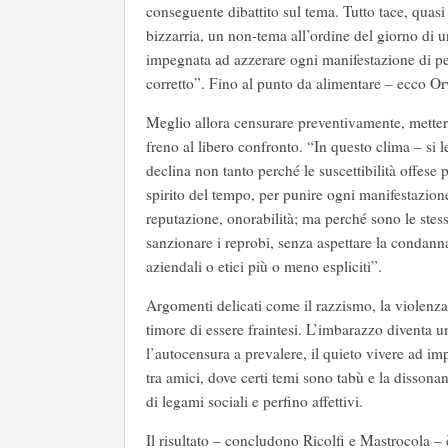
conseguente dibattito sul tema. Tutto tace, quas
bizzarria, un non-tema all’ordine del giorno di un
impegnata ad azzerare ogni manifestazione di pen
corretto”. Fino al punto da alimentare – ecco Or
Meglio allora censurare preventivamente, mettere 
freno al libero confronto. “In questo clima – si l
declina non tanto perché le suscettibilità offese 
spirito del tempo, per punire ogni manifestazione 
reputazione, onorabilità; ma perché sono le stes
sanzionare i reprobi, senza aspettare la condanna
aziendali o etici più o meno espliciti”.
Argomenti delicati come il razzismo, la violenza
timore di essere fraintesi. L’imbarazzo diventa u
l’autocensura a prevalere, il quieto vivere ad impor
tra amici, dove certi temi sono tabù e la dissonan
di legami sociali e perfino affettivi.
Il risultato – concludono Ricolfi e Mastrocola –