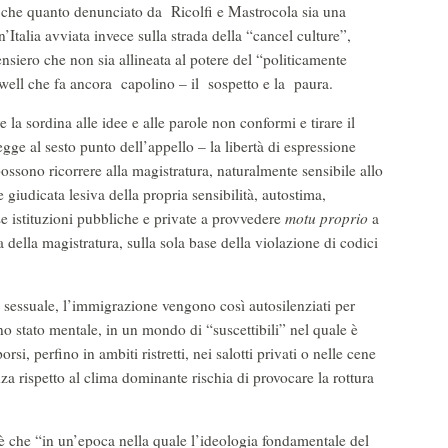
i che quanto denunciato da Ricolfi e Mastrocola sia una
’Italia avviata invece sulla strada della “cancel culture”,
siero che non sia allineata al potere del “politicamente
well che fa ancora capolino – il sospetto e la paura.
la sordina alle idee e alle parole non conformi e tirare il
egge al sesto punto dell’appello – la libertà di espressione
possono ricorrere alla magistratura, naturalmente sensibile allo
giudicata lesiva della propria sensibilità, autostima,
se istituzioni pubbliche e private a provvedere
motu proprio
a
 della magistratura, sulla sola base della violazione di codici
 sessuale, l’immigrazione vengono così autosilenziati per
no stato mentale, in un mondo di “suscettibili” nel quale è
si, perfino in ambiti ristretti, nei salotti privati o nelle cene
za rispetto al clima dominante rischia di provocare la rottura
 è che “in un’epoca nella quale l’ideologia fondamentale del