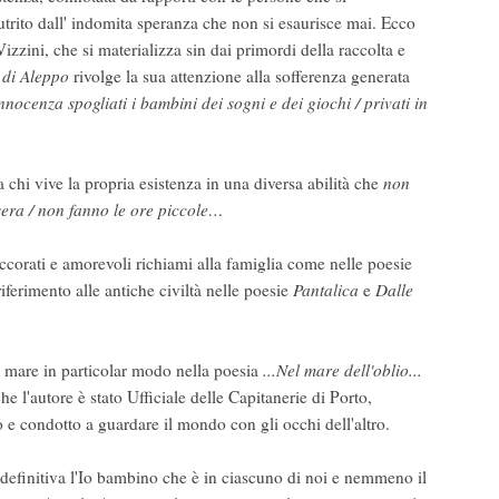
utrito dall' indomita speranza che non si esaurisce mai. Ecco
Vizzini, che si materializza sin dai primordi della raccolta e
o di Aleppo
rivolge la sua attenzione alla sofferenza generata
innocenza spogliati i bambini dei sogni e dei giochi / privati in
 chi vive la propria esistenza in una diversa abilità che
non
sera / non fanno le ore piccole…
orati e amorevoli richiami alla famiglia come nelle poesie
iferimento alle antiche civiltà nelle poesie
Pantalica
e
Dalle
 mare in particolar modo nella poesia
...Nel mare dell'oblio...
he l'autore è stato Ufficiale delle Capitanerie di Porto,
o e condotto a guardare il mondo con gli occhi dell'altro.
definitiva l'Io bambino che è in ciascuno di noi e nemmeno il