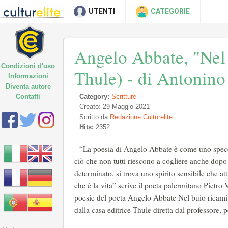
UTENTI
CATEGORIE
Angelo Abbate, "Nel 
Condizioni d'uso
Thule) - di Antonino
Informazioni
Diventa autore
Contatti
Category:
Scritture
Creato: 29 Maggio 2021
Scritto da
Redazione Culturelite
Hits:
2352
“La poesia di Angelo Abbate è come uno specch
ciò che non tutti riescono a cogliere anche dopo
determinato, si trova uno spirito sensibile che a
che è la vita” scrive il poeta palermitano Pietro V
poesie del poeta Angelo Abbate Nel buio ricami 
dalla casa editrice Thule diretta dal professor