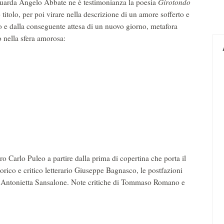
guarda Angelo Abbate ne è testimonianza la poesia
Girotondo
titolo, per poi virare nella descrizione di un amore sofferto e
no e dalla conseguente attesa di un nuovo giorno, metafora
no nella sfera amorosa:
tenza
a ritorno
 avvolge
rincorrono
mio cuore
anagliano
tro Carlo Puleo a partire dalla prima di copertina che porta il
storico e critico letterario Giuseppe Bagnasco, le postfazioni
 Antonietta Sansalone. Note critiche di Tommaso Romano e