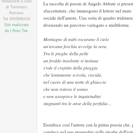
Redazione a cura
La raccolta di poesie di Angelo Abbate si prese
di Tommaso
sfaccettature, che immergono il lettore nel mare v
Romano
sociale dell'autore. Una sorta di quadro tridimensi
Tel 3493896419
divenendo un percorso variegato e multiforme.
Sito realizzato
da I.Rom.Tek
Montagne di nubi oscurano
un'arcana foschia avvolge
Tra le pieghe dell
un freddo insolente si
s'ode il crepitio dell
che lentamente scivola, 
nel cuore di una notte di
che non ristora i
e non assopisce le inqu
stagnanti tra le anse della perfidia…
Esordisce così l'autore con la prima poesia che,
conduce nel suo progredire nelle pieghe dell'esi