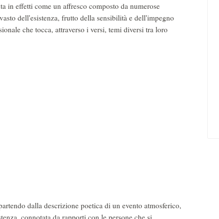
nta in effetti come un affresco composto da numerose
asto dell'esistenza, frutto della sensibilità e dell'impegno
onale che tocca, attraverso i versi, temi diversi tra loro
 il cielo
 la sera.
a pelle
 insinua
a pioggia
viscida,
 ghiaccio
l sonno
ietudini
 partendo dalla descrizione poetica di un evento atmosferico,
stenza, connotata da rapporti con le persone che si