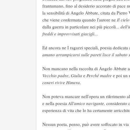
frantumano, fino al desiderio accorato di pace n
la sensibilità di Angelo Abbate, citata da Pietro 
che viene confermata quando l'autore ne
Il ciel
dalla guerra in particolare nei più piccoli...
dell'
freddi e improvvisati giacigli…
Ed ancora ne I ragazzi speciali, poesia dedicata a
amano arrampicarsi sulle pareti lisce il sabato 
Non mancano nella raccolta di Angelo Abbate acc
Vecchio padre
,
Giulia
e
Perché madre
e poi un r
ceneri rivive Himera
.
Non poteva mancare nell'opera un riferimento al
e nella poesia
All'amico navigante,
considerato c
esperienza di vita che lo ha certamente arricchit
Nessun poeta, penso, può avere soffocato in via 