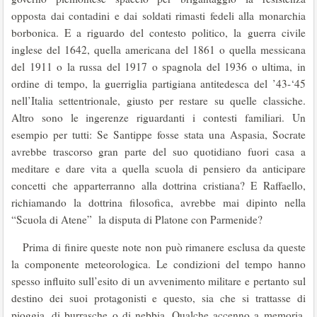
opposta dai contadini e dai soldati rimasti fedeli alla monarchia
borbonica. E a riguardo del contesto politico, la guerra civile
inglese del 1642, quella americana del 1861 o quella messicana
del 1911 o la russa del 1917 o spagnola del 1936 o ultima, in
ordine di tempo, la guerriglia partigiana antitedesca del ’43-‘45
nell’Italia settentrionale, giusto per restare su quelle classiche.
Altro sono le ingerenze riguardanti i contesti familiari. Un
esempio per tutti: Se Santippe fosse stata una Aspasia, Socrate
avrebbe trascorso gran parte del suo quotidiano fuori casa a
meditare e dare vita a quella scuola di pensiero da anticipare
concetti che apparterranno alla dottrina cristiana? E Raffaello,
richiamando la dottrina filosofica, avrebbe mai dipinto nella
“Scuola di Atene” la disputa di Platone con Parmenide?
Prima di finire queste note non può rimanere esclusa da queste
la componente meteorologica. Le condizioni del tempo hanno
spesso influito sull’esito di un avvenimento militare e pertanto sul
destino dei suoi protagonisti e questo, sia che si trattasse di
pioggia, di burrasche o di nebbia. Qualche accenno a memoria.