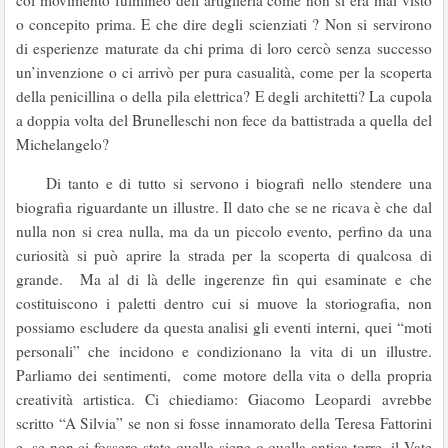
col movimento fulmineo dell’artiglieria come non si era mai visto
o concepito prima. E che dire degli scienziati ? Non si servirono
di esperienze maturate da chi prima di loro cercò senza successo
un’invenzione o ci arrivò per pura casualità, come per la scoperta
della penicillina o della pila elettrica? E degli architetti? La cupola
a doppia volta del Brunelleschi non fece da battistrada a quella del
Michelangelo?
Di tanto e di tutto si servono i biografi nello stendere una
biografia riguardante un illustre. Il dato che se ne ricava è che dal
nulla non si crea nulla, ma da un piccolo evento, perfino da una
curiosità si può aprire la strada per la scoperta di qualcosa di
grande. Ma al di là delle ingerenze fin qui esaminate e che
costituiscono i paletti dentro cui si muove la storiografia, non
possiamo escludere da questa analisi gli eventi interni, quei “moti
personali” che incidono e condizionano la vita di un illustre.
Parliamo dei sentimenti, come motore della vita o della propria
creatività artistica. Ci chiediamo: Giacomo Leopardi avrebbe
scritto “A Silvia” se non si fosse innamorato della Teresa Fattorini
e, se non ci fossero state quella siepe o quella antica torre, il Vate