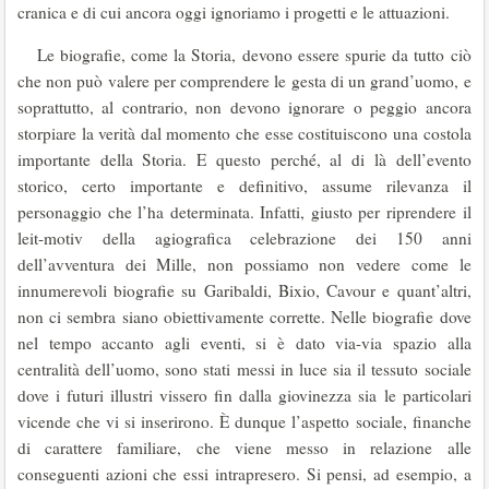
cranica e di cui ancora oggi ignoriamo i progetti e le attuazioni.
Le biografie, come la Storia, devono essere spurie da tutto ciò
che non può valere per comprendere le gesta di un grand’uomo, e
soprattutto, al contrario, non devono ignorare o peggio ancora
storpiare la verità dal momento che esse costituiscono una costola
importante della Storia. E questo perché, al di là dell’evento
storico, certo importante e definitivo, assume rilevanza il
personaggio che l’ha determinata. Infatti, giusto per riprendere il
leit-motiv della agiografica celebrazione dei 150 anni
dell’avventura dei Mille, non possiamo non vedere come le
innumerevoli biografie su Garibaldi, Bixio, Cavour e quant’altri,
non ci sembra siano obiettivamente corrette. Nelle biografie dove
nel tempo accanto agli eventi, si è dato via-via spazio alla
centralità dell’uomo, sono stati messi in luce sia il tessuto sociale
dove i futuri illustri vissero fin dalla giovinezza sia le particolari
vicende che vi si inserirono. È dunque l’aspetto sociale, finanche
di carattere familiare, che viene messo in relazione alle
conseguenti azioni che essi intrapresero. Si pensi, ad esempio, a