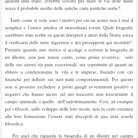
quarant’anni dopo, avrebbe cercato per mare la via delle Indie
senza il probabile ausilio delle antiche carte nautiche arabe?.
Tanti, come si vede sono i motivi per cui un uomo non è mai il
semplice e l’unico artefice di straordinari eventi. Quali biografie
sarebbero state scritte su questi interpreti e attori della Storia senza
il verificarsi delle tante ingerenze e dei presupposti qui ricordati?.
Pertanto quando uno storico si accinge a scrivere la biografia di
un illustre, non può tenere conto, come prima avveniva, solo
delle sue azioni sia pure eccezionali, ma soprattutto di quanti ne
ebbero a condizionarne la vita e le imprese, finendo con ciò
finanche per influire sui suoi tratti comportamentali. Per questo
non si possono escludere a priori quegli avvenimenti positivi o
negativi che hanno inciso sul suo trascorso non trascurando il
campo spirituale o quello dell’indottrinamento. Così, ad esempio
per i filosofi, sullo sviluppo delle loro teorie, non fu certo estranea
alla loro formazione l’essere stati discepoli di una data scuola
filosofica.
Per quel che riguarda la biografia di un illustre nel campo