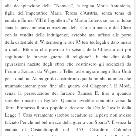
alla decapitazione della “Nemica”, la regina Maria Antonietta,
figlia dell’imperatrice Maria Teresa d’Austria, senza tema di
emulare Enrico VIII d’Inghilterra? e Martin Lutero, se non ci fosse
stata la peccaminosa corruzione della Curia romana e del Clero
con la vendita delle indulgenze, avrebbe mai affisso alle porte
della cattedrale di Wittemberg le sue 95 tesi teologali e dato inizio
a quella Riforma che provocò lo scisma della Chiesa a cui poi
seguirono le funeste guerre di religione? .E che dire delle
epurazioni naziste degli ebrei che costrinsero gli scienziati da
Fermi a Szilard, da Wigner a Teller, ad emigrare negli Stati Uniti
per i quali ad Alamogordo costruirono quella bomba atomica che
traumaticamente pose fine alla guerra col Giappone?. E Mosè,
senza la persecuzione del faraone Ramses II, fino a quando
sarebbe rimasto in Egitto?. Quando avrebbe condotto verso la
Terra Promessa il suo popolo e ricevere da Dio le Tavole della
Legge ?. Cosa veramente sarebbe accaduto se la peste non avesse
falciato Pericle nel bel mezzo della guerra con Sparta?. E senza la
caduta di Costantinopoli nel 1453, Cristoforo Colombo