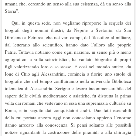
umana che, cercando un senso alla sua esistenza, dà un senso alla
Storia”.
Qui, in questa sede, non vogliamo riproporre la sequela dei
biografi degli uomini illustri, da Nepote a Svetonio, da San
Girolamo a Petrarca, che nei vari campi, dal filosofico al militare,
dal letterario allo scientifico, hanno dato l’alloro alle proprie
Patrie. Tuttavia notiamo come ogni nazione, in senso più o meno
agiografico, a volta sciovinistico, ha vantato biografie di propri
figli valorizzando loro e se stesse. E così nel mondo antico, da
Ione di Chio agli Alessandrini, comincia a fiorire uno stuolo di
biografie che nel tempo confluiranno nella universale Biblioteca
tolemaica di Alessandria. Scrigno e tesoro incommensurabile del
sapere delle civiltà mediterranee e asiatiche, fu distrutta la prima
volta dai romani che vedevano in essa una supremazia culturale su
Roma, e in seguito dai conquistatori arabi. Due fatti esecrabili
della cui portata ancora oggi non conosciamo appieno l’enorme
danno arrecato alla conoscenza. Si pensi soltanto alle possibili
notizie riguardanti la costruzione delle piramidi o alla chirurgia