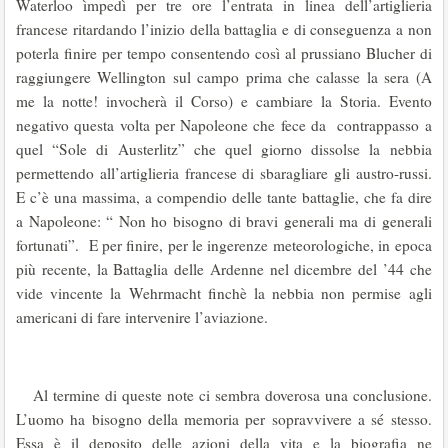
Waterloo ìmpedì per tre ore l’entrata in linea dell’artiglieria
francese ritardando l’inizio della battaglia e di conseguenza a non
poterla finire per tempo consentendo così al prussiano Blucher di
raggiungere Wellington sul campo prima che calasse la sera (A
me la notte! invocherà il Corso) e cambiare la Storia. Evento
negativo questa volta per Napoleone che fece da contrappasso a
quel “Sole di Austerlitz” che quel giorno dissolse la nebbia
permettendo all’artiglieria francese di sbaragliare gli austro-russi.
E c’è una massima, a compendio delle tante battaglie, che fa dire
a Napoleone: “ Non ho bisogno di bravi generali ma di generali
fortunati”. E per finire, per le ingerenze meteorologiche, in epoca
più recente, la Battaglia delle Ardenne nel dicembre del ’44 che
vide vincente la Wehrmacht finchè la nebbia non permise agli
americani di fare intervenire l’aviazione.
Al termine di queste note ci sembra doverosa una conclusione.
L’uomo ha bisogno della memoria per sopravvivere a sé stesso.
Essa è il deposito delle azioni della vita e la biografia ne