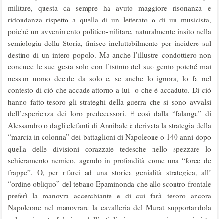
militare, questa da sempre ha avuto maggiore risonanza e
ridondanza rispetto a quella di un letterato o di un musicista,
poiché un avvenimento politico-militare, naturalmente insito nella
semiologia della Storia, finisce ineluttabilmente per incidere sul
destino di un intero popolo. Ma anche l’illustre condottiero non
conduce le sue gesta solo con l’istinto del suo genio poiché mai
nessun uomo decide da solo e, se anche lo ignora, lo fa nel
contesto di ciò che accade attorno a lui o che è accaduto. Di ciò
hanno fatto tesoro gli strateghi della guerra che si sono avvalsi
dell’esperienza dei loro predecessori. E così dalla “falange” di
Alessandro o dagli elefanti di Annibale è derivata la strategia della
“marcia in colonna” dei battaglioni di Napoleone o 140 anni dopo
quella delle divisioni corazzate tedesche nello spezzare lo
schieramento nemico, agendo in profondità come una “force de
frappe”. O, per rifarci ad una storica genialità strategica, all’
“ordine obliquo” del tebano Epaminonda che allo scontro frontale
preferì la manovra accerchiante e di cui farà tesoro ancora
Napoleone nel manovrare la cavalleria del Murat supportandola