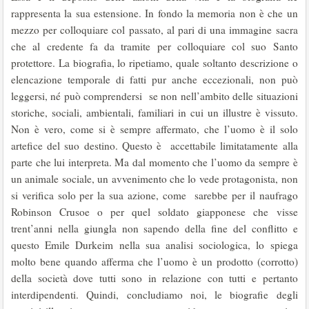
rappresenta la sua estensione. In fondo la memoria non è che un
mezzo per colloquiare col passato, al pari di una immagine sacra
che al credente fa da tramite per colloquiare col suo Santo
protettore. La biografia, lo ripetiamo, quale soltanto descrizione o
elencazione temporale di fatti pur anche eccezionali, non può
leggersi, né può comprendersi se non nell’ambito delle situazioni
storiche, sociali, ambientali, familiari in cui un illustre è vissuto.
Non è vero, come si è sempre affermato, che l’uomo è il solo
artefice del suo destino. Questo è accettabile limitatamente alla
parte che lui interpreta. Ma dal momento che l’uomo da sempre è
un animale sociale, un avvenimento che lo vede protagonista, non
si verifica solo per la sua azione, come sarebbe per il naufrago
Robinson Crusoe o per quel soldato giapponese che visse
trent’anni nella giungla non sapendo della fine del conflitto e
questo Emile Durkeim nella sua analisi sociologica, lo spiega
molto bene quando afferma che l’uomo è un prodotto (corrotto)
della società dove tutti sono in relazione con tutti e pertanto
interdipendenti. Quindi, concludiamo noi, le biografie degli