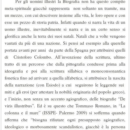
Per gli uomini illustri la Biografia non ha questo compito
meta-spirituale giacchè rappresenta non soltanto un tramite, ma
un mezzo, con cui descrivere insieme alla vita, le loro opere e con
esse un pezzo di storia patria. Infatti quando si narra la vita di un
uomo illustre, inevitabilmente si narra e in un certo senso si
glorifica anche la terra dei suoi natali. Natali che a volte vengono
vantati da più di una nazione. Si pensi ad esempio alla querelle
portata avanti per anni da parte della Spagna per attribuirsi quelli
di Cristoforo Colombo. All’invenzione della scrittura, ultimo
tratto di un percorso che dalla pittografia condusse prima alla
ideografia e poi alla scrittura sillabica o monoconsonantica
fonetica fino ad arrivare a quella alfabetica, si attribuisce la nascita
della narrazione (con Esiodo) a cui seguirono le leggende sui
miti e gli eroi (per attestare la nobiltà originaria del popolo greco),
e l’inizio, non senza un accento agiografico, delle biografie “De
viris illustribus”. Ed è su questo che Tommaso Romano, in “La
colonna e il mare” (ISSPE- Palermo 2009) si sofferma quando
afferma che “bisogna rifiutare ogni presupposto agiografico,
ideologico o morbosamente scandalistico, giacchè è la persona