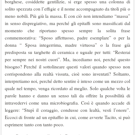
borghese, cosiddette gentilizie, si erge spesso una colonna di
solito spezzata con l’effigie e il nome accompagnato da titoli più o
meno nobili. Più giù la massa. E con ciò non intendiamo “massa”
in senso dispregiativo, ma perché gli epitaffi sono massificati dal
momento che riportano spesso sempre la solita frase
commemorativa: “Sposo affettuoso, padre esemplare” o per la
donna “ Sposa integerrima, madre virtuosa” o la frase già
predisposta su targhette di ceramica e uguale per tutti: “Resterai
per sempre nei nostri cuori”. Ma, incediamo noi, perché questo
bisogno? Perché il sottolineare questi valori quando spesso non
corrispondono alla realtà vissuta, cioè sono inventati? Soltanto,
interpretiamo noi, perché detto sentire è inteso come un mezzo col
quale nel tempo, venga ricordato al meglio. Solo qualche volta le
parole hanno e danno un senso tali da offrire la possibilità di
intravedervi come una microbiografia. Così è quando accade di
leggere: “Stupì il coraggio, condusse con lealtà, vestì l’onore”.
Eccoci di fronte ad un epitaffio in cui, come avverte Tacito, si può
esprimere tanto con tanto poco.