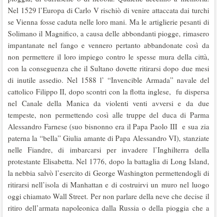
Nel 1529 l’Europa di Carlo V rischiò di venire attaccata dai turchi
se Vienna fosse caduta nelle loro mani. Ma le artiglierie pesanti di
Solimano il Magnifico, a causa delle abbondanti piogge, rimasero
impantanate nel fango e vennero pertanto abbandonate così da
non permettere il loro impiego contro le spesse mura della città,
con la conseguenza che il Sultano dovette ritirarsi dopo due mesi
di inutile assedio. Nel 1588 l’ “Invencible Armada” navale del
cattolico Filippo II, dopo scontri con la flotta inglese, fu dispersa
nel Canale della Manica da violenti venti avversi e da due
tempeste, non permettendo così alle truppe del duca di Parma
Alessandro Farnese (suo bisnonno era il Papa Paolo III e sua zia
paterna la “bella” Giulia amante di Papa Alessandro VI), stanziate
nelle Fiandre, di imbarcarsi per invadere l’Inghilterra della
protestante Elisabetta. Nel 1776, dopo la battaglia di Long Island,
la nebbia salvò l’esercito di George Washington permettendogli di
ritirarsi nell’isola di Manhattan e di costruirvi un muro nel luogo
oggi chiamato Wall Street. Per non parlare della neve che decise il
ritiro dell’armata napoleonica dalla Russia o della pioggia che a