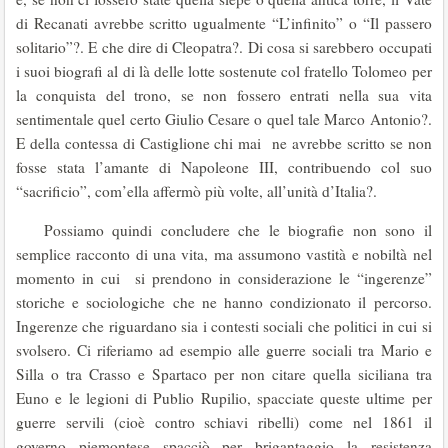
di Recanati avrebbe scritto ugualmente “L’infinito” o “Il passero
solitario”?. E che dire di Cleopatra?. Di cosa si sarebbero occupati
i suoi biografi al di là delle lotte sostenute col fratello Tolomeo per
la conquista del trono, se non fossero entrati nella sua vita
sentimentale quel certo Giulio Cesare o quel tale Marco Antonio?.
E della contessa di Castiglione chi mai ne avrebbe scritto se non
fosse stata l’amante di Napoleone III, contribuendo col suo
“sacrificio”, com’ella affermò più volte, all’unità d’Italia?.
Possiamo quindi concludere che le biografie non sono il
semplice racconto di una vita, ma assumono vastità e nobiltà nel
momento in cui si prendono in considerazione le “ingerenze”
storiche e sociologiche che ne hanno condizionato il percorso.
Ingerenze che riguardano sia i contesti sociali che politici in cui si
svolsero. Ci riferiamo ad esempio alle guerre sociali tra Mario e
Silla o tra Crasso e Spartaco per non citare quella siciliana tra
Euno e le legioni di Publio Rupilio, spacciate queste ultime per
guerre servili (cioè contro schiavi ribelli) come nel 1861 il
governo piemontese spacciò per brigantaggio la resistenza