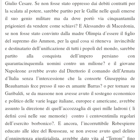
Giulio Cesare. Se non fosse stato oppresso dai debiti contratti per
la scalata al potere, sarebbe partito per le Gallie nelle quali emerse
il suo genio militare ma da dove portò via cinquantamila
prigionieri da vendere come schiavi? E Alessandro di Macedonia,
se non fosse stato convinto dalla madre Olimpia d’essere il figlio
del supremo dio Ammon, per la qual cosa si riteneva invincibile
e destinatario dell’unificazione di tutti i popoli del mondo, sarebbe
partito alla conquista dell’impero persiano con
quarantacinquemila uomini contro un milione? e il giovane
Napoleone avrebbe avuto dal Direttorio il comando dell’Armata
d’Italia senza l’intercessione che la consorte Giuseppina de
Beauharnais fece presso il suo ex amante Barras? o per tornare su
Garibaldi, se da massone non avesse avuto il sostegno economico
e politico delle varie logge italiane, europee e americane, avrebbe
assunto la direzione di quell’accozzaglia di quei mille ladroni ( li
definì così nelle sue memorie) contro i centoventimila regolari
dell’esercito borbonico?. E ancora, l’incorruttibile Robespierre
educato alle idee del Rousseau, se non avesse avuto quel delirio
d’onnipotenza giustizialista, avrebbe dato vita al “Terrore” fino