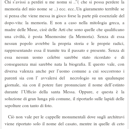
Chi s’avissi a perdiri u me nomu si ..”( che si possa perdere la
memoria del mio nome se ..) ecc. ecc..Un giuramento terribile se
si pensa che viene messa in gioco forse la parte più essenziale del
dopo-vita: la memoria. E non a caso nella mitologia greca, a
madre delle Muse, cioè delle Arti che sono quelle che qualificano
una civiltà, è posta Mnemosine (la Memoria). Senza di essa
nessun popolo avrebbe la propria storia e le proprie radici,
rappresentando essa il tramite tra il passato e presente. Senza di
essa nessun uomo celebre sarebbe stato ricordato e di
conseguenza mai sarebbe nata la biografia. E questo vale, con
diversa valenza anche per l’uomo comune a cui soccorrono i
parenti sia con l’ avvalersi del necrologio su un qualunque
giornale, sia con il potere fare pronunciare il nome dell’estinto
durante l’Ufficio della santa Messa. Oppure, e questa è la
soluzione di gran lunga più comune, il riportarlo sulle lapidi delle
sepolture con tanto di foto.
Ciò non vale per le cappelle monumentali dove sugli architravi
viene riportato solo il nome del casato, mentre in quelle di ceto