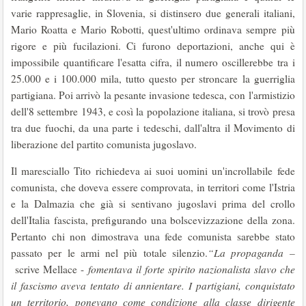
varie rappresaglie, in Slovenia, si distinsero due generali italiani,
Mario Roatta e Mario Robotti, quest'ultimo ordinava sempre più
rigore e più fucilazioni. Ci furono deportazioni, anche qui è
impossibile quantificare l'esatta cifra, il numero oscillerebbe tra i
25.000 e i 100.000 mila, tutto questo per stroncare la guerriglia
partigiana. Poi arrivò la pesante invasione tedesca, con l'armistizio
dell'8 settembre 1943, e così la popolazione italiana, si trovò presa
tra due fuochi, da una parte i tedeschi, dall'altra il Movimento di
liberazione del partito comunista jugoslavo.
Il maresciallo Tito richiedeva ai suoi uomini un'incrollabile fede
comunista, che doveva essere comprovata, in territori come l'Istria
e la Dalmazia che già si sentivano jugoslavi prima del crollo
dell'Italia fascista, prefigurando una bolscevizzazione della zona.
Pertanto chi non dimostrava una fede comunista sarebbe stato
passato per le armi nel più totale silenzio.
“La propaganda –
scrive Mellace -
fomentava il forte spirito nazionalista slavo che
il fascismo aveva tentato di annientare. I partigiani, conquistato
un territorio, ponevano come condizione alla classe dirigente