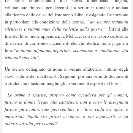
Le foibe rappresentano una storia dimenticata, negata,
volutamente rimossa per decenni. La scrittrice romana è andata
alla ricerca delle cause del fenomeno foibe, rivolgendo l'attenzione
in particolare alla condizione delle donne,
“da sempre testimoni
silenziose e vittime mute della violenza della guerra”
. Infatti alla
fine del libro, nelle appendici, la Mellace, con un lavoro certosino,
di ricerca, di confronto paziente di elenchi, dedica molte pagine a
loro:
“le donne infoibate, deportate, scomparse o condannate dai
tribunali speciali”
.
Un elenco dettagliato di nomi in ordine alfabetico, vittime degli
slavi, vittime dei nazifascisti. Seguono poi una serie di documenti
o stralci che illustrano meglio gli avvenimenti esposti nel libro.
“Le prime a sparire, proprio come accadeva per gli uomini,
furono le donne legate alle istituzioni: non a caso le insegnanti
furono particolarmente perseguitate e i loro cadaveri offesi e
martoriati. Infatti era prassi ucciderle e poi impiccarle a un
albero, talvolta per i capelli”
.