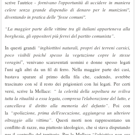
scrive l'autrice -
fornivano l'opportunità di uccidere in maniera
celere senza grande dispendio di denaro per le munizioni",
diventando in pratica delle "fosse comuni".
“La maggior parte delle vittime tra gli italiani apparteneva alla
borghesia, gli oppositori più ferrei del partito comunista”.
In questi grandi
“inghiottitoi naturali, propri dei terreni carsici,
poco visibili poiché spesso la vegetazione copre le stesse
voragini
”, venivano scaraventati uomini e donne spesso legati
l'uni agli altri da un fil di ferro. Nella maggior parte dei casi,
bastava sparare al primo della fila che, cadendo, avrebbe
trascinato con sé il resto dei prigionieri con lui legati. Per certi
versi, scrive la Mellace:
“ la celerità della sepoltura ne sviliva
tutta la ritualità a essa legata, compresa l'elaborazione del lutto, e
cancellava il diritto alla memoria del defunto”
. Poi con
la
“spoliazione, prima dell'esecuzione, aggiungeva un ulteriore
oltraggio alla vittima”
. Questi morti non rappresentano un
conflitto di razze, ma piuttosto ideologico, che si stava disputando
per il controllo del territorio. Per la Mellace,
“l'obiettivo non era