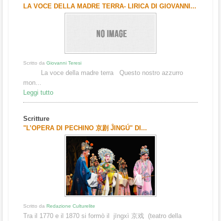
LA VOCE DELLA MADRE TERRA- LIRICA DI GIOVANNI...
Scritto da
Giovanni Teresi
La voce della madre terra Questo nostro azzurro
mon...
Leggi tutto
Scritture
"L’OPERA DI PECHINO 京剧 ĴINGÚ" DI...
Scritto da
Redazione Culturelite
Tra il 1770 e il 1870 si formò il jīngxì 京戏 (teatro della