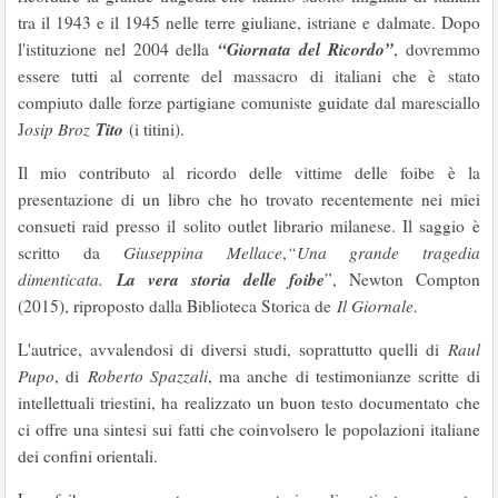
tra il 1943 e il 1945 nelle terre giuliane, istriane e dalmate. Dopo
“Giornata del Ricordo”
l'istituzione nel 2004 della
, dovremmo
essere tutti al corrente del massacro di italiani che è stato
compiuto dalle forze partigiane comuniste guidate dal maresciallo
Tito
J
osip Broz
(i titini).
Il mio contributo al ricordo delle vittime delle foibe è la
presentazione di un libro che ho trovato recentemente nei miei
consueti raid presso il solito outlet librario milanese. Il saggio è
scritto da
Giuseppina Mellace
,
“Una grande tragedia
La vera storia delle foibe
dimenticata.
”, Newton Compton
(2015), riproposto dalla Biblioteca Storica de
Il Giornale
.
L'autrice, avvalendosi di diversi studi, soprattutto quelli di
Raul
Pupo
, di
Roberto Spazzali
, ma anche di testimonianze scritte di
intellettuali triestini, ha realizzato un buon testo documentato che
ci offre una sintesi sui fatti che coinvolsero le popolazioni italiane
dei confini orientali.