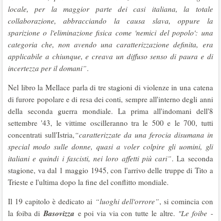
locale, per la maggior parte dei casi italiana, la totale
collaborazione, abbracciando la causa slava, oppure la
sparizione o l'eliminazione fisica come 'nemici del popolo': una
categoria che, non avendo una caratterizzazione definita, era
applicabile a chiunque, e creava un diffuso senso di paura e di
incertezza per il domani”
.
Nel libro la Mellace parla di tre stagioni di violenze in una catena
di furore popolare e di resa dei conti, sempre all'interno degli anni
della seconda guerra mondiale. La prima all'indomani dell'8
settembre '43, le vittime oscilleranno tra le 500 e le 700, tutti
concentrati sull'Istria,
“caratterizzate da una ferocia disumana in
special modo sulle donne, quasi a voler colpire gli uomini, gli
italiani e quindi i fascisti, nei loro affetti più cari”
. La seconda
stagione, va dal 1 maggio 1945, con l'arrivo delle truppe di Tito a
Trieste e l'ultima dopo la fine del conflitto mondiale.
Il 19 capitolo è dedicato ai
“luoghi dell'orrore”
, si comincia con
Basovizza
la foiba di
e poi via via con tutte le altre.
"Le foibe
-