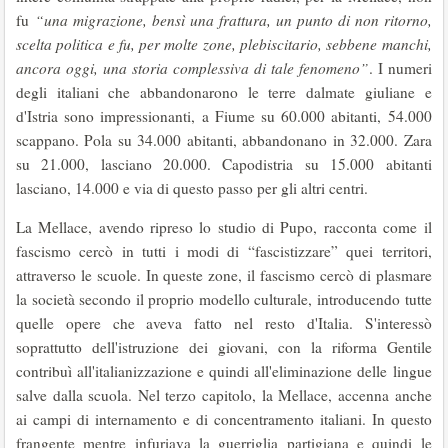
fu
“una migrazione, bensì una frattura, un punto di non ritorno,
scelta politica e fu, per molte zone, plebiscitario, sebbene manchi,
ancora oggi, una storia complessiva di tale fenomeno”
. I numeri
degli italiani che abbandonarono le terre dalmate giuliane e
d'Istria sono impressionanti, a Fiume su 60.000 abitanti, 54.000
scappano. Pola su 34.000 abitanti, abbandonano in 32.000. Zara
su 21.000, lasciano 20.000. Capodistria su 15.000 abitanti
lasciano, 14.000 e via di questo passo per gli altri centri.
La Mellace, avendo ripreso lo studio di Pupo, racconta come il
fascismo cercò in tutti i modi di “fascistizzare” quei territori,
attraverso le scuole. In queste zone, il fascismo cercò di plasmare
la società secondo il proprio modello culturale, introducendo tutte
quelle opere che aveva fatto nel resto d'Italia. S'interessò
soprattutto dell'istruzione dei giovani, con la riforma Gentile
contribuì all'italianizzazione e quindi all'eliminazione delle lingue
salve dalla scuola. Nel terzo capitolo, la Mellace, accenna anche
ai campi di internamento e di concentramento italiani. In questo
frangente mentre infuriava la guerriglia partigiana e quindi le