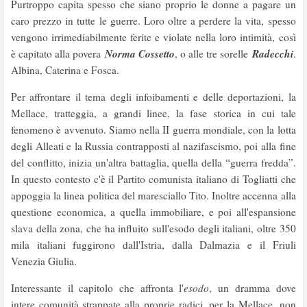
Purtroppo capita spesso che siano proprio le donne a pagare un
caro prezzo in tutte le guerre. Loro oltre a perdere la vita, spesso
vengono irrimediabilmente ferite e violate nella loro intimità, così
Norma Cossetto
Radecchi
è capitato alla povera
, o alle tre sorelle
.
Albina, Caterina e Fosca.
Per affrontare il tema degli infoibamenti e delle deportazioni, la
Mellace, tratteggia, a grandi linee, la fase storica in cui tale
fenomeno è avvenuto. Siamo nella II guerra mondiale, con la lotta
degli Alleati e la Russia contrapposti al nazifascismo, poi alla fine
del conflitto, inizia un'altra battaglia, quella della “guerra fredda”.
In questo contesto c'è il Partito comunista italiano di Togliatti che
appoggia la linea politica del maresciallo Tito. Inoltre accenna alla
questione economica, a quella immobiliare, e poi all'espansione
slava della zona, che ha influito sull'esodo degli italiani, oltre 350
mila italiani fuggirono dall'Istria, dalla Dalmazia e il Friuli
Venezia Giulia.
Interessante il capitolo che affronta l'
esodo
, un dramma dove
intere comunità strappate alla proprie radici, per la Mellace, non