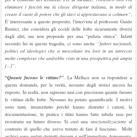
eliminare i fascisti ma la classe dirigente italiana, in modo di
creare il vuoto di potere che gli slavi si apprestavano a colmare”
.
E' interessante a questo proposito, l'intervista al professore Guido
Rumici, che considera gli eccidi delle foibe sicuramente diversi
dagli altri, ma non propende per una “pulizia etnica”. Infatti
secondo lui in questa tragedia, ci sono anche
“fattori nazionali,
politici ed ideologici che si mescolano tra loro in un intreccio
molto complesso che andrebbe visto in una prospettiva più ampia
[...]”
.
“
Quante furono le vittime?”
.
La Mellace non sa rispondere a
questa domanda, per la verità, nessuno degli storici ancora ha
risposto. In realtà, non sapremo mai con precisione quante furono
le vittime delle foibe. Nessuno ha potuto quantificarle. I motivi
sono tanti, innanzitutto perchè hanno distrutto i catasti, la
documentazione, in pratica i titini hanno fatto tabula rasa per
ricostruire un futuro diverso. Si creò una
snazionalizzazione
al
contrario di quello che aveva tentato di fare il fascismo. Molti
archivi sono andati distrutti durante e nell'immediato dopoguerra.