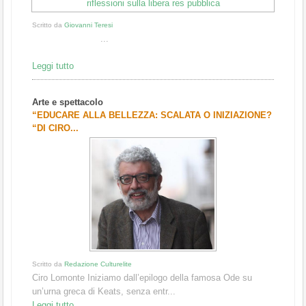
Scritto da
Giovanni Teresi
...
Leggi tutto
Arte e spettacolo
“EDUCARE ALLA BELLEZZA: SCALATA O INIZIAZIONE?
“DI CIRO...
Scritto da
Redazione Culturelite
Ciro Lomonte Iniziamo dall’epilogo della famosa Ode su
un’urna greca di Keats, senza entr...
Leggi tutto