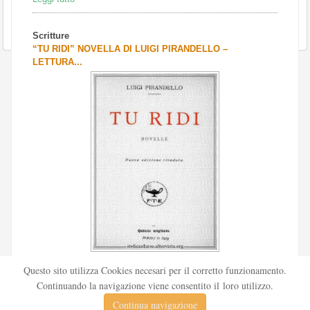
Scritture
“TU RIDI” NOVELLA DI LUIGI PIRANDELLO –
LETTURA...
Scritto da
Redazione Culturelite
Questo sito utilizza Cookies necesari per il corretto funzionamento.
Pubblicata nel 1912 sul «Corriere della sera», la novella Tu
Continuando la navigazione viene consentito il loro utilizzo.
ridi fu successivamente inserita nella ...
Continua navigazione
Leggi tutto