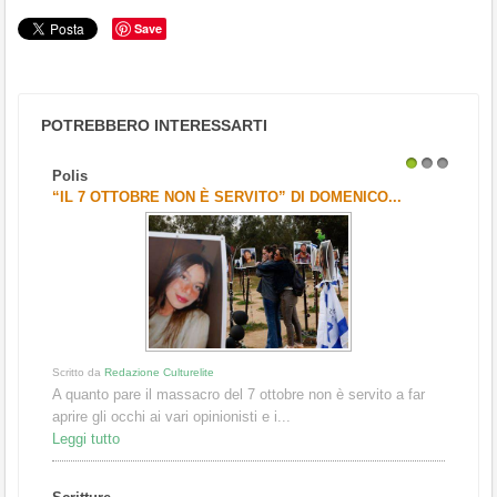
Save
POTREBBERO INTERESSARTI
Polis
1
2
3
“IL 7 OTTOBRE NON È SERVITO” DI DOMENICO...
Scritto da
Redazione Culturelite
A quanto pare il massacro del 7 ottobre non è servito a far
aprire gli occhi ai vari opinionisti e i...
Leggi tutto