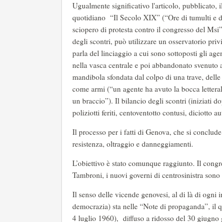
Ugualmente significativo l'articolo, pubblicato, 
quotidiano “Il Secolo XIX” (“Ore di tumulti e di
sciopero di protesta contro il congresso del Msi”
degli scontri, può utilizzare un osservatorio priv
parla del linciaggio a cui sono sottoposti gli ag
nella vasca centrale e poi abbandonato svenuto 
mandibola sfondata dal colpo di una trave, delle
come armi (“un agente ha avuto la bocca letteral
un braccio”). Il bilancio degli scontri (iniziati d
poliziotti feriti, centoventotto contusi, diciotto 
Il processo per i fatti di Genova, che si conclud
resistenza, oltraggio e danneggiamenti.
L’obiettivo è stato comunque raggiunto. Il cong
Tambroni, i nuovi governi di centrosinistra sono 
Il senso delle vicende genovesi, al di là di ogni i
democrazia) sta nelle “Note di propaganda”, il q
4 luglio 1960), diffuso a ridosso del 30 giugn