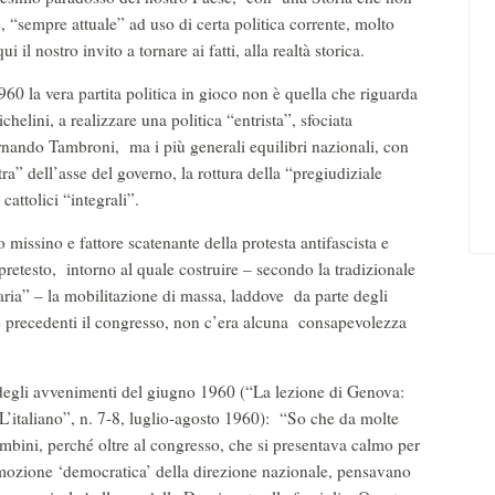
te, “sempre attuale” ad uso di certa politica corrente, molto
 il nostro invito a tornare ai fatti, alla realtà storica.
0 la vera partita politica in gioco non è quella che riguarda
helini, a realizzare una politica “entrista”, sfociata
nando Tambroni, ma i più generali equilibri nazionali, con
ra” dell’asse del governo, la rottura della “pregiudiziale
cattolici “integrali”.
missino e fattore scatenante della protesta antifascista e
pretesto, intorno al quale costruire – secondo la tradizionale
aria” – la mobilitazione di massa, laddove da parte degli
e precedenti il congresso, non c’era alcuna consapevolezza
egli avvenimenti del giugno 1960 (“La lezione di Genova:
L’italiano”, n. 7-8, luglio-agosto 1960): “So che da molte
ambini, perché oltre al congresso, che si presentava calmo per
a mozione ‘democratica’ della direzione nazionale, pensavano