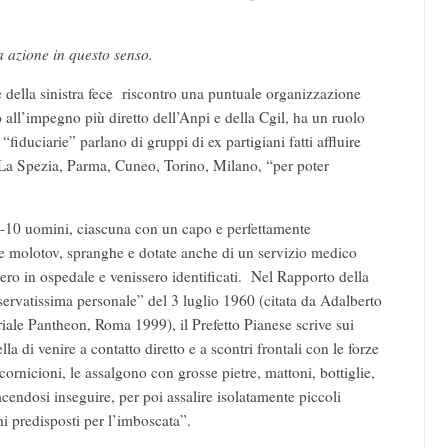
a azione in questo senso.
 della sinistra fece riscontro una puntuale organizzazione
to all’impegno più diretto dell’Anpi e della Cgil, ha un ruolo
“fiduciarie” parlano di gruppi di ex partigiani fatti affluire
 La Spezia, Parma, Cuneo, Torino, Milano, “per poter
 5-10 uomini, ciascuna con un capo e perfettamente
iglie molotov, spranghe e dotate anche di un servizio medico
ero in ospedale e venissero identificati. Nel Rapporto della
iservatissima personale” del 3 luglio 1960 (citata da Adalberto
riale Pantheon, Roma 1999), il Prefetto Pianese scrive sui
la di venire a contatto diretto e a scontri frontali con le forze
ornicioni, le assalgono con grosse pietre, mattoni, bottiglie,
acendosi inseguire, per poi assalire isolatamente piccoli
ghi predisposti per l’imboscata”.