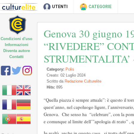
UTENTI
CATEGORIE
Genova 30 giugno 
Condizioni d'uso
“RIVEDERE” CON
Informazioni
Diventa autore
STRUMENTALITA’ – d
Contatti
Category:
Polis
Creato: 02 Luglio 2024
Scritto da
Redazione Culturelite
Hits:
895
“Quella piazza è sempre attuale”: è questo il t
quest’anno, nel capoluogo ligure, l’anniversari
Genova. Che senso ha “celebrare”, con la pomp
e comunque al limite dell’”apologia di reato” , 
In realtà, anche in questo caso, si tratta dell