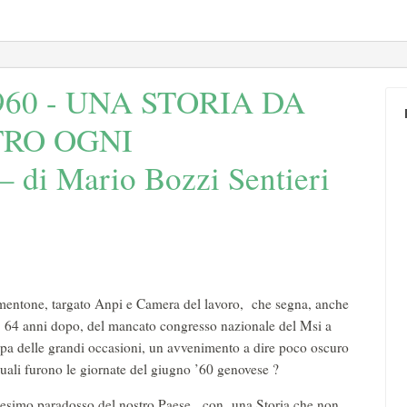
1960 - UNA STORIA DA
TRO OGNI
i Mario Bozzi Sentieri
ormentone, targato Anpi e Camera del lavoro, che segna, anche
o, 64 anni dopo, del mancato congresso nazionale del Msi a
a delle grandi occasioni, un avvenimento a dire poco oscuro
quali furono le giornate del giugno ’60 genovese ?
’ennesimo paradosso del nostro Paese, con una Storia che non