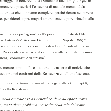
 carruggi, le bellezze della Dominante alle famiglie. Questo
mettere a posteriori l’esistenza di una tale mentalità da
utocritica che dobbiamo compiere, perché rientra nel novero
te, per riderci sopra, magari amaramente, e porvi rimedio alla
re uno dei protagonisti dell’epoca, il deputato del Msi
ia – 1946-1979
, Adriano Gallina Editore, Napoli 1988) “…
 reso nota la celebrazione, chiedendo al Presidente che in
il Presidente aveva risposto aderendo alla richiesta: nessuna
anchi, comunisti e di sinistra”.
 mentre sono diffuse – ad arte – una serie di notizie, che
vocatoria nei confronti della Resistenza e dell’antifascismo.
gherita) viene immediatamente collegata alle vicine lapidi,
i della Resistenza.
zi nella centrale Via XX Settembre, dove all’epoca erano
e, senza alcun problema. La scelta della sala del teatro
rca mille posti).