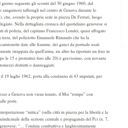
il giorno seguente gli scontri del 30 giugno 1960, dal
 sanguinosi tafferugli nel centro di Genova durante lo
), che, avendo la propria sede in piazza De Ferrari, luogo
ilegiato. Nella dettagliata cronaca del quotidiano genovese si
enti di polizia, del capitano Francesco Londei, quasi affogato
a terra, del poliziotto Emanuele Rimaudo che ha la
 camionette date alle fiamme, dei ganci da portuale usati
mente strappata da quell'arma, un altro ha riportato un foro in
opo le 15 e protrattisi fino alle 20) è gravissimo, con novanta
automezzi distrutti o danneggiati.
e il 19 luglio 1962, porta alla condanna di 43 imputati, per
resso a Genova non viene tenuto, il Msi “rompe” con
alle porte.
nterpretazione “mitica” (sulla città in piazza per la libertà e la
uindicinale della sezione centrale e propaganda del Pci (n. 7,
o genovese: “… l’ondata combattiva e larghissimamente