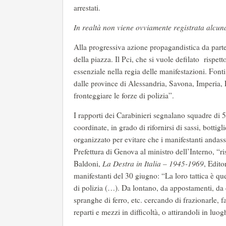
arrestati.
In realtà non viene ovviamente registrata alcun
Alla progressiva azione propagandistica da parte
della piazza. Il Pci, che si vuole defilato rispet
essenziale nella regia delle manifestazioni. Fonti 
dalle province di Alessandria, Savona, Imperia,
fronteggiare le forze di polizia”.
I rapporti dei Carabinieri segnalano squadre di
coordinate, in grado di rifornirsi di sassi, bott
organizzato per evitare che i manifestanti andass
Prefettura di Genova al ministro dell’Interno, “r
Baldoni,
La Destra in Italia – 1945-1969
, Edito
manifestanti del 30 giugno: “La loro tattica è quel
di polizia (…). Da lontano, da appostamenti, da c
spranghe di ferro, etc. cercando di frazionarle, f
reparti e mezzi in difficoltà, o attirandoli in luo