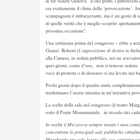
di far vedere Genova, il suo porto, i pittoreschi
era esattamente il clima della ‘provocazione’. Am
scampagnata è imbarazzante, ma è un gesto di a
di quelle verità che è meglio scoprire apertamen
prossima occasione”.
Una settimana prima del congresso – ebbe a nota
Gianni Roberti (
L’opposizione di destra in Ital
alla Camera, in seduta pubblica, noi ne avevamo
quei giorni, come d’uso, non si tenesse seduta: 
voce di protesta o di dissenso si era levata dai b
Pochi giorni dopo il quadro muta completamente,
trasformano l’assise missina in un’iniziativa pro
La scelta della sala del congresso (il teatro Mar
sotto il Ponte Monumentale, in ricordo dei cadut
In realtà il Msi aveva sempre tenuto i suoi comi
concentrate le principali sale pubbliche cittadin
Margherita era solo legata alla sua capienza (ci