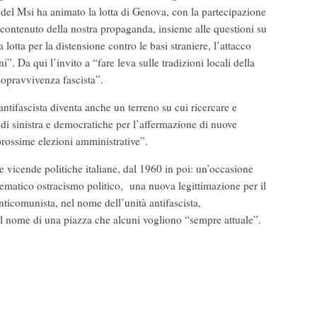
 del Msi ha animato la lotta di Genova, con la partecipazione
nel contenuto della nostra propaganda, insieme alle questioni su
a lotta per la distensione contro le basi straniere, l’attacco
. Da qui l’invito a “fare leva sulle tradizioni locali della
sopravvivenza fascista”.
ntifascista diventa anche un terreno su cui ricercare e
e di sinistra e democratiche per l’affermazione di nuove
rossime elezioni amministrative”.
le vicende politiche italiane, dal 1960 in poi: un’occasione
stematico ostracismo politico, una nuova legittimazione per il
nticomunista, nel nome dell’unità antifascista,
l nome di una piazza che alcuni vogliono “sempre attuale”.