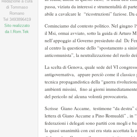
Redazione a cura
passa, viziata da interessi e strumentalità di par
di Tommaso
abile a cavalcare le “ricostruzioni” faziose. Da qui
Romano
Tel 3493896419
Cominciamo dal contesto politico. Nel giugno 196
Sito realizzato
da I.Rom.Tek
il Msi, ormai avviato, sotto la guida di Arturo Mic
nell’appoggio al Governo presieduto dal Dc Fer
al centro la questione dello “spostamento a sinist
anticomunista”, la neutralizzazione del ruolo dei 
La scelta di Genova, quale sede del VI congresso 
antigovernativa, appare perciò come il classico 
tecnica propagandistica della “guerra rivoluzion
ambienti missini, fino ai giorni immediatament
del pericolo né alcuna volontà provocatoria.
Scrisse Giano Accame, testimone “da destra” d
lettera di Giano Accame a Pino Romualdi” , in “
federazioni i delegati sono partiti con mogli e b
la quasi unanimità con cui era stata accettata l