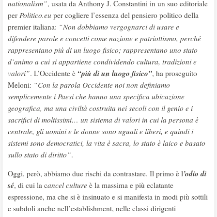
nationalism”
, usata da Anthony J. Constantini in un suo editoriale
per
Politico.eu
per cogliere l’essenza del pensiero politico della
premier italiana:
“Non dobbiamo vergognarci di usare e
difendere parole e concetti come nazione e patriottismo, perché
rappresentano più di un luogo fisico; rappresentano uno stato
d’animo a cui si appartiene condividendo cultura, tradizioni e
“più di un luogo fisico”
valori”
. L’Occidente è
, ha proseguito
Meloni:
“Con la parola Occidente noi non definiamo
semplicemente i Paesi che hanno una specifica ubicazione
geografica, ma una civiltà costruita nei secoli con il genio e i
sacrifici di moltissimi… un sistema di valori in cui la persona è
centrale, gli uomini e le donne sono uguali e liberi, e quindi i
sistemi sono democratici, la vita è sacra, lo stato è laico e basato
sullo stato di diritto”
.
’odio di
Oggi, però, abbiamo due rischi da contrastare. Il primo è l
sé
, di cui la c
ancel culture
è la massima e più eclatante
espressione, ma che si è insinuato e si manifesta in modi più sottili
e subdoli anche nell’establishment, nelle classi dirigenti