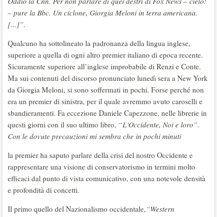
Oddio la Cnn. Per non parlare di quei destri di Fox News – cielo!
– pure la Bbc. Un ciclone, Giorgia Meloni in terra americana.
[...]”.
Qualcuno ha sottolineato la padronanza della lingua inglese,
superiore a quella di ogni altro premier italiano di epoca recente.
Sicuramente superiore all’inglese improbabile di Renzi e Conte.
Ma sui contenuti del discorso pronunciato lunedì sera a New York
da Giorgia Meloni, si sono soffermati in pochi. Forse perché non
era un premier di sinistra, per il quale avremmo avuto caroselli e
sbandieramenti. Fa eccezione Daniele Capezzone, nelle librerie in
questi giorni con il suo ultimo libro,
“L'Occidente, Noi e loro”
.
Con le dovute precauzioni mi sembra che in pochi minuti
la premier ha saputo parlare della crisi del nostro Occidente e
rappresentare una visione di conservatorismo in termini molto
efficaci dal punto di vista comunicativo, con una notevole densità
e profondità di concetti.
Il primo quello del Nazionalismo occidentale,
“Western