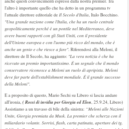
anche questi convincimenti espressi dalla nostra premier. Tra
l'altro è importante quello che ha detto in un programma tv
l'attuale direttore editoriale de
Il Secolo d'Italia
, Italo Bocchino.
"Una grande nazione come l'Italia, che ha un ruolo centrale
geopoliticamente perché è un pontile nel Mediterraneo, deve
avere buoni rapporti con gli Stati Uniti, con il presidente
dell'Unione europea e con l'uomo più ricco del mondo, che è
anche un genio e che riesce a fare"
. Riferendosi alla Meloni, il
direttore de Il Secolo, ha aggiunto:
"La vera notizia è che ha
ricevuto un premio importantissimo. È un segnale che il mondo
conservatore riconosce a Meloni un ruolo di apripista. Meloni
deve far parte dell'establishment mondiale. È il grande successo
della Meloni"
.
E a proposito di questo, Mario Sechi su Libero si lascia andare
( Rossi di invidia per Giorgia ed Elon
all'ironia,
, 25.9.24, Libero)
Assistiamo a un travaso di bile della sinistra:
“Meloni alle Nazioni
Unite, Giorgia premiata da Musk. La premier che scherza con il
miliardario volante. Sorrisi, flash, carta patinata, aperture dei tg.