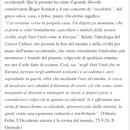
occidentali. Qui la premier ha citato il grande filosofo
conservatore Roger Scruton e il suo concetto di
“oicofobia”
, dal
greco
oikos
, casa, e
fobia
, paura.
Oicofobia
significa
“l’avversione verso la propria casa. Un disprezzo montante, che
ci porta a voler brutalmente cancellare i simboli della nostra
civiltà, negli Stati Uniti come in Europa”
. Infatti, l'ideologia del
Cancel Culture
che paventa la fine del mondo e della civiltà per
mano dell'uomo occidentale, che viene considerato l'individuo più
mostruoso e brutale del pianeta, colpevole di qualsiasi crimine,
reo per il solo fatto di esistere. Così, sia
“negli Stati Uniti che in
Europa, persino negli ambienti scolastici e accademici, anzi
soprattutto in questi, oltre che mediante l'uso dei media, si cerca
di inculcare nei cittadini il disonore di essere ciò che sono, viene
insegnato ai discenti a rinnegare se stessi, a disprezzarsi, a
considerarsi colpevoli in quanto occidentali. Si è affermata una
sorta di masochismo occidentale, sponsorizzato dalla sinistra, la
quale vanta una egemonia culturale e intellettuale”
. (Vittorio
Feltri, L'Occidente suicida è la rovina del mondo, 25.9.24, Il
Giornale)