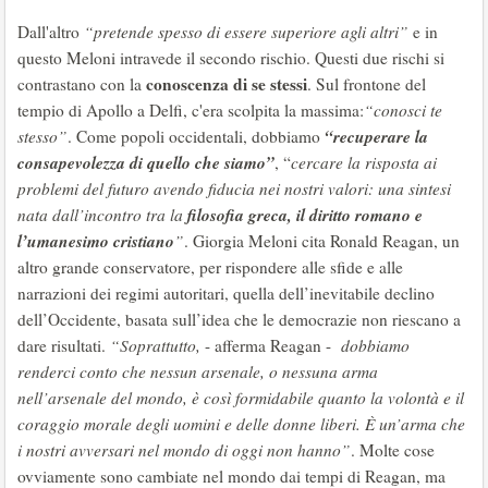
Dall'altro
“pretende spesso di essere superiore agli altri”
e in
questo Meloni intravede il secondo rischio. Questi due rischi si
conoscenza di se stessi
contrastano con la
. Sul frontone del
tempio di Apollo a Delfi, c'era scolpita la massima:
“conosci te
“recuperare la
stesso”
. Come popoli occidentali, dobbiamo
consapevolezza di quello che siamo”
, “
cercare la risposta ai
problemi del futuro avendo fiducia nei nostri valori: una sintesi
filosofia greca, il diritto romano e
nata dall’incontro tra la
l’umanesimo cristiano
”
. Giorgia Meloni cita Ronald Reagan, un
altro grande conservatore, per rispondere alle sfide e alle
narrazioni dei regimi autoritari, quella dell’inevitabile declino
dell’Occidente, basata sull’idea che le democrazie non riescano a
dare risultati.
“Soprattutto,
- afferma Reagan -
dobbiamo
renderci conto che nessun arsenale, o nessuna arma
nell’arsenale del mondo, è così formidabile quanto la volontà e il
coraggio morale degli uomini e delle donne liberi. È un’arma che
i nostri avversari nel mondo di oggi non hanno”
. Molte cose
ovviamente sono cambiate nel mondo dai tempi di Reagan, ma