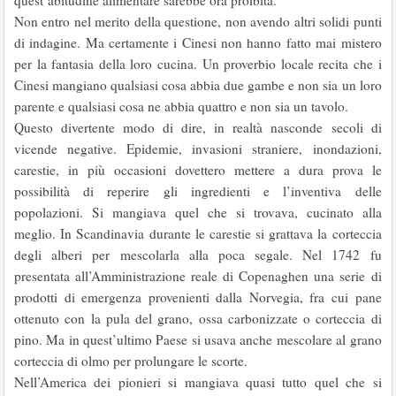
quest’abitudine alimentare sarebbe ora proibita.
Non entro nel merito della questione, non avendo altri solidi punti
di indagine. Ma certamente i Cinesi non hanno fatto mai mistero
per la fantasia della loro cucina. Un proverbio locale recita che i
Cinesi mangiano qualsiasi cosa abbia due gambe e non sia un loro
parente e qualsiasi cosa ne abbia quattro e non sia un tavolo.
Questo divertente modo di dire, in realtà nasconde secoli di
vicende negative. Epidemie, invasioni straniere, inondazioni,
carestie, in più occasioni dovettero mettere a dura prova le
possibilità di reperire gli ingredienti e l’inventiva delle
popolazioni. Si mangiava quel che si trovava, cucinato alla
meglio. In Scandinavia durante le carestie si grattava la corteccia
degli alberi per mescolarla alla poca segale. Nel 1742 fu
presentata all’Amministrazione reale di Copenaghen una serie di
prodotti di emergenza provenienti dalla Norvegia, fra cui pane
ottenuto con la pula del grano, ossa carbonizzate o corteccia di
pino. Ma in quest’ultimo Paese si usava anche mescolare al grano
corteccia di olmo per prolungare le scorte.
Nell’America dei pionieri si mangiava quasi tutto quel che si