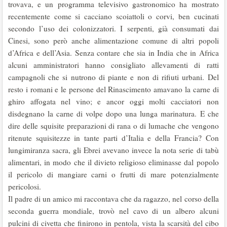
trovava, e un programma televisivo gastronomico ha mostrato
recentemente come si cacciano scoiattoli o corvi, ben cucinati
secondo l’uso dei colonizzatori. I serpenti, già consumati dai
Cinesi, sono però anche alimentazione comune di altri popoli
d’Africa e dell’Asia. Senza contare che sia in India che in Africa
alcuni amministratori hanno consigliato allevamenti di ratti
campagnoli che si nutrono di piante e non di rifiuti urbani. Del
resto i romani e le persone del Rinascimento amavano la carne di
ghiro affogata nel vino; e ancor oggi molti cacciatori non
disdegnano la carne di volpe dopo una lunga marinatura. E che
dire delle squisite preparazioni di rana o di lumache che vengono
ritenute squisitezze in tante parti d’Italia e della Francia? Con
lungimiranza sacra, gli Ebrei avevano invece la nota serie di tabù
alimentari, in modo che il divieto religioso eliminasse dal popolo
il pericolo di mangiare carni o frutti di mare potenzialmente
pericolosi.
Il padre di un amico mi raccontava che da ragazzo, nel corso della
seconda guerra mondiale, trovò nel cavo di un albero alcuni
pulcini di civetta che finirono in pentola, vista la scarsità del cibo