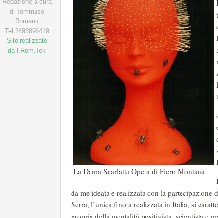
Redazione a cura
di Tommaso
Romano
Tel 3493896419
Sito realizzato
da I.Rom.Tek
La Dama Scarlatta Opera di Piero Montana
da me ideata e realizzata con la partecipazione
Serra, l’unica finora realizzata in Italia, si cara
propria della mentalità positivista, scientista e