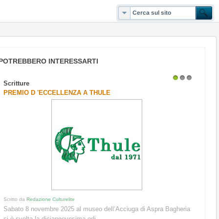
POTREBBERO INTERESSARTI
Scritture
1
2
3
PREMIO D 'ECCELLENZA A THULE
Scritto da
Redazione Culturelite
Sabato 8 novembre 2025 al museo dell’Acciuga di Aspra Bagheria
si è svolta la diciannovesima edi...