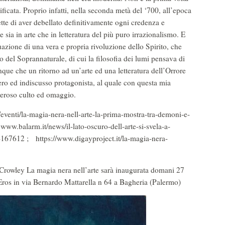
rificata. Proprio infatti, nella seconda metà del ‘700, all’epoca
ette di aver debellato definitivamente ogni credenza e
e sia in arte che in letteratura del più puro irrazionalismo. E
tuazione di una vera e propria rivoluzione dello Spirito, che
 del Soprannaturale, di cui la filosofia dei lumi pensava di
nque che un ritorno ad un’arte ed una letteratura dell’Orrore
vero ed indiscusso protagonista, al quale con questa mia
e doveroso culto ed omaggio.
/eventi/la-magia-nera-nell-arte-la-prima-mostra-tra-demoni-e-
larm.it/news/il-lato-oscuro-dell-arte-si-svela-a-
-167612 ; https://www.digayproject.it/la-magia-nera-
 Crowley La magia nera nell’arte sarà inaugurata domani 27
’Eros in via Bernardo Mattarella n 64 a Bagheria (Palermo)