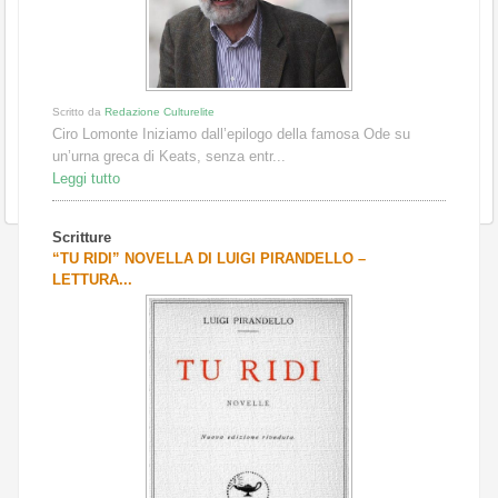
Scritto da
Redazione Culturelite
Ciro Lomonte Iniziamo dall’epilogo della famosa Ode su
un’urna greca di Keats, senza entr...
Leggi tutto
Scritture
“TU RIDI” NOVELLA DI LUIGI PIRANDELLO –
LETTURA...