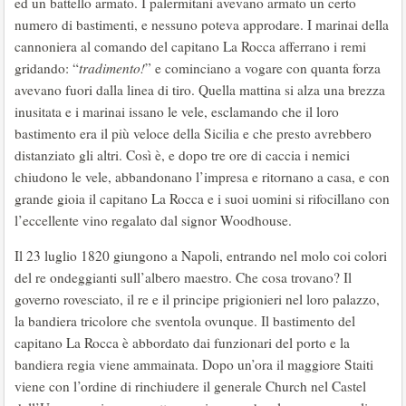
ed un battello armato. I palermitani avevano armato un certo
numero di bastimenti, e nessuno poteva approdare. I marinai della
cannoniera al comando del capitano La Rocca afferrano i remi
gridando: “
tradimento!
” e cominciano a vogare con quanta forza
avevano fuori dalla linea di tiro. Quella mattina si alza una brezza
inusitata e i marinai issano le vele, esclamando che il loro
bastimento era il più veloce della Sicilia e che presto avrebbero
distanziato gli altri. Così è, e dopo tre ore di caccia i nemici
chiudono le vele, abbandonano l’impresa e ritornano a casa, e con
grande gioia il capitano La Rocca e i suoi uomini si rifocillano con
l’eccellente vino regalato dal signor Woodhouse.
Il 23 luglio 1820 giungono a Napoli, entrando nel molo coi colori
del re ondeggianti sull’albero maestro. Che cosa trovano? Il
governo rovesciato, il re e il principe prigionieri nel loro palazzo,
la bandiera tricolore che sventola ovunque. Il bastimento del
capitano La Rocca è abbordato dai funzionari del porto e la
bandiera regia viene ammainata. Dopo un’ora il maggiore Staiti
viene con l’ordine di rinchiudere il generale Church nel Castel