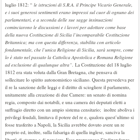
luglio 1812: “
le istruzioni di S.R.A. il Principe Vicario Generale,
e i suoi generosi sentimenti erano impressi sul cuor di ognuno dei
parlamentari, e a seconda delle sue sagge insinuazioni
cominciarono le discussioni e i lavori per adottare come base
della nuova Costituzione di Sicilia l’incomparabile Costituzione
Britannica; ma con questa differenza, stabilita con articolo
fondamentale, che l’unica Religione di Sicilia, sarà sempre, come
lo è stato nel passato la Cattolica Apostolica e Romana Religione
ad esclusione di qualunque altra”.
La Costituzione del 18 luglio
1812 era stata voluta dalla Gran Bretagna, che pensava di
sollecitare lo spirito autonomistico siciliano. Questa prevedeva per
il re la sanzione delle leggi e il diritto di sciogliere il parlamento,
unitamente alla creazione di due Camere: un senato di nomina
regia, composto dai notabili, e una camera dei deputati eletti a
suffragio diretto con un ampio sistema censitario; inoltre aboliva i
privilegi feudali, limitava il potere del re e, qualora quest’ultimo si
fosse trasferito a Napoli, la Sicilia avrebbe dovuto avere un re
proprio ed, inoltre, sulla falsariga di quella inglese, sanciva la
libertà di stampa e di pensiero. Essa propugnava l’indipendenza