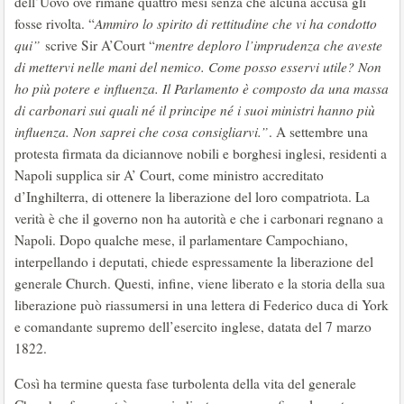
dell’Uovo ove rimane quattro mesi senza che alcuna accusa gli
fosse rivolta. “
Ammiro lo spirito di rettitudine che vi ha condotto
qui”
scrive Sir A’Court “
mentre deploro l’imprudenza che aveste
di mettervi nelle mani del nemico. Come posso esservi utile? Non
ho più potere e influenza. Il Parlamento è composto da una massa
di carbonari sui quali né il principe né i suoi ministri hanno più
influenza. Non saprei che cosa consigliarvi.”
. A settembre una
protesta firmata da diciannove nobili e borghesi inglesi, residenti a
Napoli supplica sir A’ Court, come ministro accreditato
d’Inghilterra, di ottenere la liberazione del loro compatriota. La
verità è che il governo non ha autorità e che i carbonari regnano a
Napoli. Dopo qualche mese, il parlamentare Campochiano,
interpellando i deputati, chiede espressamente la liberazione del
generale Church. Questi, infine, viene liberato e la storia della sua
liberazione può riassumersi in una lettera di Federico duca di York
e comandante supremo dell’esercito inglese, datata del 7 marzo
1822.
Così ha termine questa fase turbolenta della vita del generale