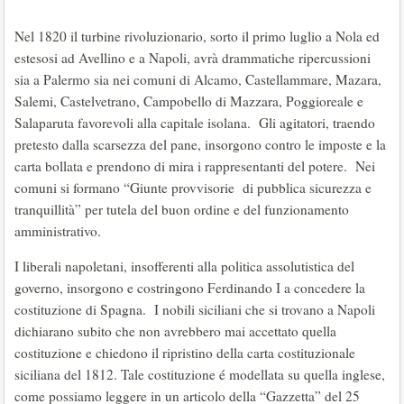
Nel 1820 il turbine rivoluzionario, sorto il primo luglio a Nola ed
estesosi ad Avellino e a Napoli, avrà drammatiche ripercussioni
sia a Palermo sia nei comuni di Alcamo, Castellammare, Mazara,
Salemi, Castelvetrano, Campobello di Mazzara, Poggioreale e
Salaparuta favorevoli alla capitale isolana. Gli agitatori, traendo
pretesto dalla scarsezza del pane, insorgono contro le imposte e la
carta bollata e prendono di mira i rappresentanti del potere. Nei
comuni si formano “Giunte provvisorie di pubblica sicurezza e
tranquillità” per tutela del buon ordine e del funzionamento
amministrativo.
I liberali napoletani, insofferenti alla politica assolutistica del
governo, insorgono e costringono Ferdinando I a concedere la
costituzione di Spagna. I nobili siciliani che si trovano a Napoli
dichiarano subito che non avrebbero mai accettato quella
costituzione e chiedono il ripristino della carta costituzionale
siciliana del 1812. Tale costituzione é modellata su quella inglese,
come possiamo leggere in un articolo della “Gazzetta” del 25