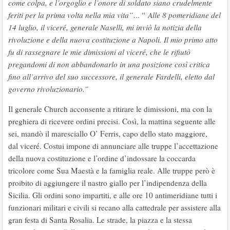
come colpa, e l’orgoglio e l’onore di soldato siano crudelmente
feriti per la prima volta nella mia vita”.
.. “
Alle 8 pomeridiane del
14 luglio, il viceré, generale Naselli, mi inviò la notizia della
rivoluzione e della nuova costituzione a Napoli. Il mio primo atto
fu di rassegnare le mie dimissioni al viceré, che le rifiutò
pregandomi di non abbandonarlo in una posizione così critica
fino all’arrivo del suo successore, il generale Fardelli, eletto dal
governo rivoluzionario.”
Il generale Church acconsente a ritirare le dimissioni, ma con la
preghiera di ricevere ordini precisi. Così, la mattina seguente alle
sei, mandò il maresciallo O’ Ferris, capo dello stato maggiore,
dal viceré. Costui impone di annunciare alle truppe l’accettazione
della nuova costituzione e l’ordine d’indossare la coccarda
tricolore come Sua Maestà e la famiglia reale. Alle truppe però è
proibito di aggiungere il nastro giallo per l’indipendenza della
Sicilia. Gli ordini sono impartiti, e alle ore 10 antimeridiane tutti i
funzionari militari e civili si recano alla cattedrale per assistere alla
gran festa di Santa Rosalia. Le strade, la piazza e la stessa