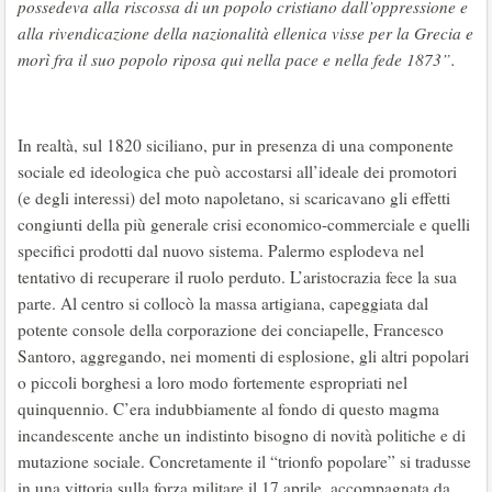
possedeva alla riscossa di un popolo cristiano dall’oppressione e
alla rivendicazione della nazionalità ellenica visse per la Grecia e
morì fra il suo popolo riposa qui nella pace e nella fede 1873”.
In realtà, sul 1820 siciliano, pur in presenza di una componente
sociale ed ideologica che può accostarsi all’ideale dei promotori
(e degli interessi) del moto napoletano, si scaricavano gli effetti
congiunti della più generale crisi economico-commerciale e quelli
specifici prodotti dal nuovo sistema. Palermo esplodeva nel
tentativo di recuperare il ruolo perduto. L’aristocrazia fece la sua
parte. Al centro si collocò la massa artigiana, capeggiata dal
potente console della corporazione dei conciapelle, Francesco
Santoro, aggregando, nei momenti di esplosione, gli altri popolari
o piccoli borghesi a loro modo fortemente espropriati nel
quinquennio. C’era indubbiamente al fondo di questo magma
incandescente anche un indistinto bisogno di novità politiche e di
mutazione sociale. Concretamente il “trionfo popolare” si tradusse
in una vittoria sulla forza militare il 17 aprile, accompagnata da