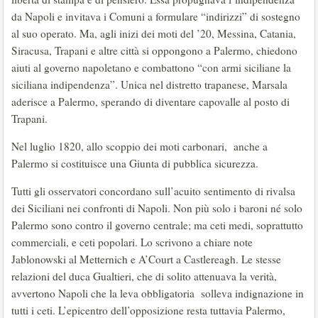
da Napoli e invitava i Comuni a formulare “indirizzi” di sostegno
al suo operato. Ma, agli inizi dei moti del ’20, Messina, Catania,
Siracusa, Trapani e altre città si oppongono a Palermo, chiedono
aiuti al governo napoletano e combattono “con armi siciliane la
siciliana indipendenza”. Unica nel distretto trapanese, Marsala
aderisce a Palermo, sperando di diventare capovalle al posto di
Trapani.
Nel luglio 1820, allo scoppio dei moti carbonari, anche a
Palermo si costituisce una Giunta di pubblica sicurezza.
Tutti gli osservatori concordano sull’acuito sentimento di rivalsa
dei Siciliani nei confronti di Napoli. Non più solo i baroni né solo
Palermo sono contro il governo centrale; ma ceti medi, soprattutto
commerciali, e ceti popolari. Lo scrivono a chiare note
Jablonowski al Metternich e A’Court a Castlereagh. Le stesse
relazioni del duca Gualtieri, che di solito attenuava la verità,
avvertono Napoli che la leva obbligatoria solleva indignazione in
tutti i ceti. L’epicentro dell’opposizione resta tuttavia Palermo,