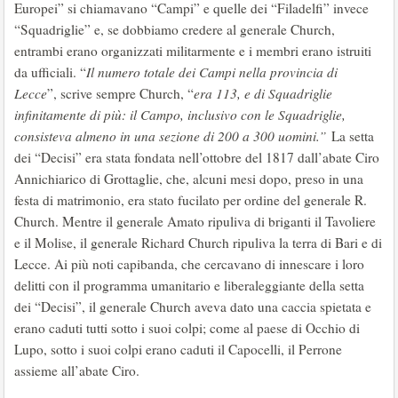
Europei” si chiamavano “Campi” e quelle dei “Filadelfi” invece
“Squadriglie” e, se dobbiamo credere al generale Church,
entrambi erano organizzati militarmente e i membri erano istruiti
da ufficiali. “
Il numero totale dei Campi nella provincia di
Lecce
”, scrive sempre Church, “
era 113, e di Squadriglie
infinitamente di più: il Campo, inclusivo con le Squadriglie,
consisteva almeno in una sezione di 200 a 300 uomini.”
La setta
dei “Decisi” era stata fondata nell’ottobre del 1817 dall’abate Ciro
Annichiarico di Grottaglie, che, alcuni mesi dopo, preso in una
festa di matrimonio, era stato fucilato per ordine del generale R.
Church. Mentre il generale Amato ripuliva di briganti il Tavoliere
e il Molise, il generale Richard Church ripuliva la terra di Bari e di
Lecce. Ai più noti capibanda, che cercavano di innescare i loro
delitti con il programma umanitario e liberaleggiante della setta
dei “Decisi”, il generale Church aveva dato una caccia spietata e
erano caduti tutti sotto i suoi colpi; come al paese di Occhio di
Lupo, sotto i suoi colpi erano caduti il Capocelli, il Perrone
assieme all’abate Ciro.