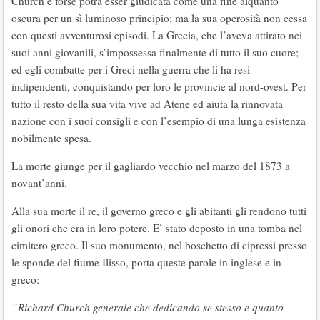
Church e forse potrà esser giudicata come una fine alquanto
oscura per un sì luminoso principio; ma la sua operosità non cessa
con questi avventurosi episodi. La Grecia, che l’aveva attirato nei
suoi anni giovanili, s’impossessa finalmente di tutto il suo cuore;
ed egli combatte per i Greci nella guerra che li ha resi
indipendenti, conquistando per loro le provincie al nord-ovest. Per
tutto il resto della sua vita vive ad Atene ed aiuta la rinnovata
nazione con i suoi consigli e con l’esempio di una lunga esistenza
nobilmente spesa.
La morte giunge per il gagliardo vecchio nel marzo del 1873 a
novant’anni.
Alla sua morte il re, il governo greco e gli abitanti gli rendono tutti
gli onori che era in loro potere. E’ stato deposto in una tomba nel
cimitero greco. Il suo monumento, nel boschetto di cipressi presso
le sponde del fiume Ilisso, porta queste parole in inglese e in
greco:
“Richard Church generale che dedicando se stesso e quanto