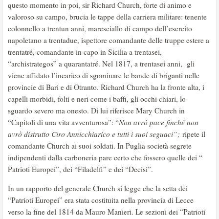
questo momento in poi, sir Richard Church, forte di animo e
valoroso su campo, brucia le tappe della carriera militare: tenente
colonnello a trentun anni, maresciallo di campo dell’esercito
napoletano a trentadue, ispettore comandante delle truppe estere a
trentatré, comandante in capo in Sicilia a trentasei,
“archistrategos” a quarantatré. Nel 1817, a trentasei anni, gli
viene affidato l’incarico di sgominare le bande di briganti nelle
provincie di Bari e di Otranto. Richard Church ha la fronte alta, i
capelli morbidi, folti e neri come i baffi, gli occhi chiari, lo
sguardo severo ma onesto. Di lui riferisce Mary Church in
“Capitoli di una vita avventurosa”: “
Non avrò pace finché non
avrò distrutto Ciro Annicchiarico e tutti i suoi seguaci”;
ripete il
comandante Church ai suoi soldati. In Puglia società segrete
indipendenti dalla carboneria pare certo che fossero quelle dei “
Patrioti Europei”, dei “Filadelfi” e dei “Decisi”.
In un rapporto del generale Church si legge che la setta dei
“Patrioti Europei” era stata costituita nella provincia di Lecce
verso la fine del 1814 da Mauro Manieri. Le sezioni dei “Patrioti