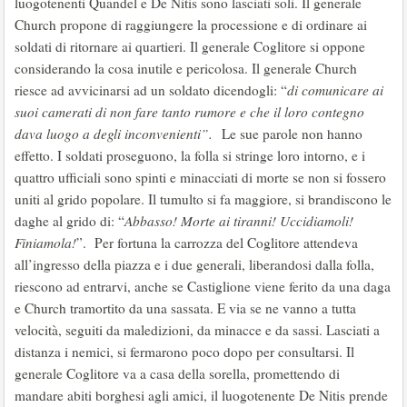
luogotenenti Quandel e De Nitis sono lasciati soli. Il generale
Church propone di raggiungere la processione e di ordinare ai
soldati di ritornare ai quartieri. Il generale Coglitore si oppone
considerando la cosa inutile e pericolosa. Il generale Church
riesce ad avvicinarsi ad un soldato dicendogli: “
di comunicare ai
suoi camerati di non fare tanto rumore e che il loro contegno
dava luogo a degli inconvenienti”.
Le sue parole non hanno
effetto. I soldati proseguono, la folla si stringe loro intorno, e i
quattro ufficiali sono spinti e minacciati di morte se non si fossero
uniti al grido popolare. Il tumulto si fa maggiore, si brandiscono le
daghe al grido di: “
Abbasso! Morte ai tiranni! Uccidiamoli!
Finiamola!
”. Per fortuna la carrozza del Coglitore attendeva
all’ingresso della piazza e i due generali, liberandosi dalla folla,
riescono ad entrarvi, anche se Castiglione viene ferito da una daga
e Church tramortito da una sassata. E via se ne vanno a tutta
velocità, seguiti da maledizioni, da minacce e da sassi. Lasciati a
distanza i nemici, si fermarono poco dopo per consultarsi. Il
generale Coglitore va a casa della sorella, promettendo di
mandare abiti borghesi agli amici, il luogotenente De Nitis prende