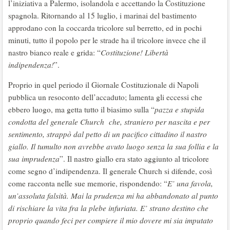
l’iniziativa a Palermo, isolandola e accettando la Costituzione
spagnola. Ritornando al 15 luglio, i marinai del bastimento
approdano con la coccarda tricolore sul berretto, ed in pochi
minuti, tutto il popolo per le strade ha il tricolore invece che il
nastro bianco reale e grida: “
Costituzione! Libertà
indipendenza!
”.
Proprio in quel periodo il Giornale Costituzionale di Napoli
pubblica un resoconto dell’accaduto; lamenta gli eccessi che
ebbero luogo, ma getta tutto il biasimo sulla “
pazza e stupida
condotta del generale Church che, straniero per nascita e per
sentimento, strappò dal petto di un pacifico cittadino il nastro
giallo. Il tumulto non avrebbe avuto luogo senza la sua follia e la
sua imprudenza
”. Il nastro giallo era stato aggiunto al tricolore
come segno d’indipendenza. Il generale Church si difende, così
come racconta nelle sue memorie, rispondendo: “
E’ una favola,
un’assoluta falsità. Mai la prudenza mi ha abbandonato al punto
di rischiare la vita fra la plebe infuriata. E’ strano destino che
proprio quando feci per compiere il mio dovere mi sia imputato