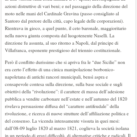
azioni distruttive di vari beni; e nel passaggio della direzione del
moto nelle mani del Cardinale Gravina (passo consigliato al
Santoro dal pretore della città, capo legale delle corporazioni).
Rientrava in gioco, a quel punto, il ceto baronale, maggioritario
nella nuova giunta composta dal luogotenente Naselli. La
direzione fu assunta, al suo ritorno a Napoli, dal principe di
Villafranca, esponente prestigioso del triennio costituzionale.
Però il conflitto durissimo che si apriva fra le “due Sicilie” non
era certo l’effetto di una cinica manipolazione borbonico-
napoletana di antichi rancori municipali, bensì aspra e
consapevole contesa sulla direzione, sulla base sociale e sugli
obiettivi della “rivoluzione”: il carattere di massa dell’adesione
pubblica a vendite carbonare nell’estate e nell’autunno del 1820
rivelava persuasione diffusa del “carattere antifeudale” della
rivoluzione, e ricerca di nuove strutture dell’affiliazione politica e
del consenso. La vicenda intensamente vissuta in quei mesi:
dall’08-09 luglio 1820 al marzo 1821, coglieva la società isolana
in un periodo di gravi difficoltà, di alternative critiche e radicali. Il