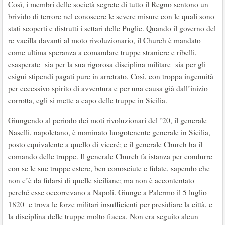
Così, i membri delle società segrete di tutto il Regno sentono un
brivido di terrore nel conoscere le severe misure con le quali sono
stati scoperti e distrutti i settari delle Puglie. Quando il governo del
re vacilla davanti al moto rivoluzionario, il Church è mandato
come ultima speranza a comandare truppe straniere e ribelli,
esasperate sia per la sua rigorosa disciplina militare sia per gli
esigui stipendi pagati pure in arretrato. Così, con troppa ingenuità
per eccessivo spirito di avventura e per una causa già dall’inizio
corrotta, egli si mette a capo delle truppe in Sicilia.
Giungendo al periodo dei moti rivoluzionari del ’20, il generale
Naselli, napoletano, è nominato luogotenente generale in Sicilia,
posto equivalente a quello di viceré; e il generale Church ha il
comando delle truppe. Il generale Church fa istanza per condurre
con se le sue truppe estere, ben conosciute e fidate, sapendo che
non c’è da fidarsi di quelle siciliane; ma non è accontentato
perché esse occorrevano a Napoli. Giunge a Palermo il 5 luglio
1820 e trova le forze militari insufficienti per presidiare la città, e
la disciplina delle truppe molto fiacca. Non era seguito alcun