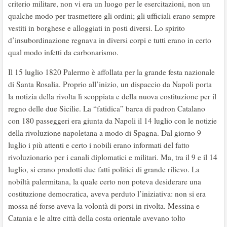
criterio militare, non vi era un luogo per le esercitazioni, non un
qualche modo per trasmettere gli ordini; gli ufficiali erano sempre
vestiti in borghese e alloggiati in posti diversi. Lo spirito
d’insubordinazione regnava in diversi corpi e tutti erano in certo
qual modo infetti da carbonarismo.
Il 15 luglio 1820 Palermo è affollata per la grande festa nazionale
di Santa Rosalia. Proprio all’inizio, un dispaccio da Napoli porta
la notizia della rivolta lì scoppiata e della nuova costituzione per il
regno delle due Sicilie. La “fatidica” barca di padron Catalano
con 180 passeggeri era giunta da Napoli il 14 luglio con le notizie
della rivoluzione napoletana a modo di Spagna. Dal giorno 9
luglio i più attenti e certo i nobili erano informati del fatto
rivoluzionario per i canali diplomatici e militari. Ma, tra il 9 e il 14
luglio, si erano prodotti due fatti politici di grande rilievo. La
nobiltà palermitana, la quale certo non poteva desiderare una
costituzione democratica, aveva perduto l’iniziativa: non si era
mossa né forse aveva la volontà di porsi in rivolta. Messina e
Catania e le altre città della costa orientale avevano tolto