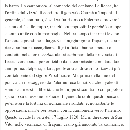
la barca. La cannoniera, al comando del capitano La Rocca, ha
l’ordine dal viceré di condurre il generale Church a Trapani. Il
generale, al contrario, desidera far ritorno a Palermo e provare la
sua autorità sulle truppe, ma ciò era impossibile perché le truppe
si erano unite con la marmaglia. Nel frattempo i marinai levano
l’ancora e prendono il largo. Così raggiungono Trapani, ma non
ricevono buona accoglienza, lì gli ufficiali hanno liberato e
condotto nella loro
vendita
alcuni carbonari della provincia di
Lecce, condannati per omicidio dalla commissione militare due
anni prima. Salpano, allora, per Marsala, dove sono ricevuti più
cordialmente dal signor Woohhouse. Ma prima della fine del
pranzo un messaggero da Palermo reca la notizia che i galeotti
sono stati messi in libertà, che le truppe si scontrano col popolo e
sparano su di esso nelle strade. Il generale udito questo pensa di
poter avere la fortuna di richiamare i soldati, e, nonostante le
opposizioni, insiste per recarsi con la cannoniera verso Palermo.
Questo accade la sera del 17 luglio 1820. Ma in direzione di San
Vito, nelle vicinanze di Trapani, erano già ancorate tre cannoniere