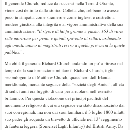
Il generale Church, reduce da successi nella Terra d’Otranto,
viene così definito dallo storico Colletta che, sebbene lo avesse
poco in simpatia come straniero e come inglese, è costretto a
rendere giustizia alla integrità e al vigore amministrativo della sua
amministrazione: “
Il rigore di lui fu grande e giusto: 163 di varie
sette morirono per pena, e quindi spavento ai settari, ardimento
agli onesti, animo ai magistrati resero a quella provincia la quiete
pubblica
”.
Ma chi è il generale Richard Church andando un po’ a ritroso nel
tempo della sua formazione militare? Richard Church, figlio
secondogenito di Matthew Church, quacchero dell’Irlanda
meridionale, mercante seguace della “società degli Amici”, all’età
di sedici anni era fuggito di casa per arruolarsi nell’esercito
britannico. Per questa violazione dei principi pacifisti del
movimento religioso di cui era seguace era stato disconosciuto dai
suoi corregionali, ma non dai suoi familiari: il 3 luglio 1800 infatti
suo padre gli acquista un brevetto di ufficiale nel 13° reggimento
di fanteria leggera (Somerset Light Infantry) del British Army. Da