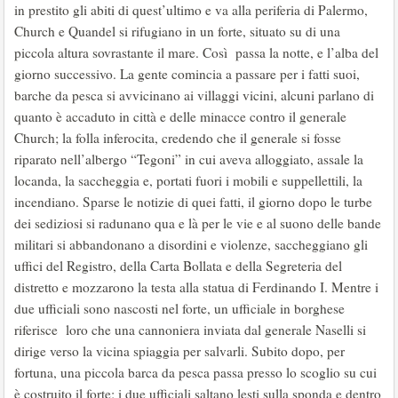
in prestito gli abiti di quest’ultimo e va alla periferia di Palermo,
Church e Quandel si rifugiano in un forte, situato su di una
piccola altura sovrastante il mare. Così passa la notte, e l’alba del
giorno successivo. La gente comincia a passare per i fatti suoi,
barche da pesca si avvicinano ai villaggi vicini, alcuni parlano di
quanto è accaduto in città e delle minacce contro il generale
Church; la folla inferocita, credendo che il generale si fosse
riparato nell’albergo “Tegoni” in cui aveva alloggiato, assale la
locanda, la saccheggia e, portati fuori i mobili e suppellettili, la
incendiano. Sparse le notizie di quei fatti, il giorno dopo le turbe
dei sediziosi si radunano qua e là per le vie e al suono delle bande
militari si abbandonano a disordini e violenze, saccheggiano gli
uffici del Registro, della Carta Bollata e della Segreteria del
distretto e mozzarono la testa alla statua di Ferdinando I. Mentre i
due ufficiali sono nascosti nel forte, un ufficiale in borghese
riferisce loro che una cannoniera inviata dal generale Naselli si
dirige verso la vicina spiaggia per salvarli. Subito dopo, per
fortuna, una piccola barca da pesca passa presso lo scoglio su cui
è costruito il forte; i due ufficiali saltano lesti sulla sponda e dentro