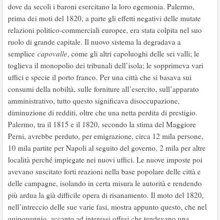
dove da secoli i baroni esercitano la loro egemonia. Palermo,
prima dei moti del 1820, a parte gli effetti negativi delle mutate
relazioni politico-commerciali europee, era stata colpita nel suo
ruolo di grande capitale. Il nuovo sistema la degradava a
semplice
capovalle
, come gli altri capoluoghi delle sei valli; le
toglieva il monopolio dei tribunali dell’isola; le sopprimeva vari
uffici e specie il porto franco. Per una città che si basava sui
consumi della nobiltà, sulle forniture all’esercito, sull’apparato
amministrativo, tutto questo significava disoccupazione,
diminuzione di redditi, oltre che una netta perdita di prestigio.
Palermo, tra il 1815 e il 1820, secondo la stima del Maggiore
Perni, avrebbe perduto, per emigrazione, circa 12 mila persone,
10 mila partite per Napoli al seguito del governo, 2 mila per altre
località perché impiegate nei nuovi uffici. Le nuove imposte poi
avevano suscitato forti reazioni nella base popolare delle città e
delle campagne, isolando in certa misura le autorità e rendendo
più ardua la già difficile opera di risanamento. Il moto del 1820,
nell’intreccio delle sue varie fasi, mostra appunto questo, che nel
quinquennio, accanto ad interessi offesi che tendevano una