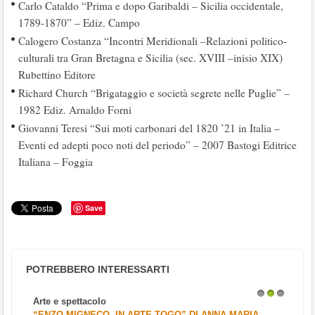
Carlo Cataldo “Prima e dopo Garibaldi – Sicilia occidentale,
1789-1870” – Ediz. Campo
Calogero Costanza “Incontri Meridionali –Relazioni politico-
culturali tra Gran Bretagna e Sicilia (sec. XVIII –inisio XIX)
Rubettino Editore
Richard Church “Brigataggio e società segrete nelle Puglie” –
1982 Ediz. Arnaldo Forni
Giovanni Teresi “Sui moti carbonari del 1820 ’21 in Italia –
Eventi ed adepti poco noti del periodo” – 2007 Bastogi Editrice
Italiana – Foggia
Save
POTREBBERO INTERESSARTI
Arte e spettacolo
1
2
3
“ENZO MIGNECO, IN ARTE TOGO” DI ANNA MARIA...