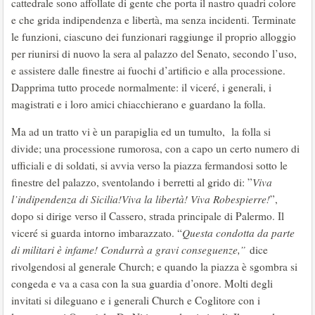
cattedrale sono affollate di gente che porta il nastro quadri colore
e che grida indipendenza e libertà, ma senza incidenti. Terminate
le funzioni, ciascuno dei funzionari raggiunge il proprio alloggio
per riunirsi di nuovo la sera al palazzo del Senato, secondo l’uso,
e assistere dalle finestre ai fuochi d’artificio e alla processione.
Dapprima tutto procede normalmente: il viceré, i generali, i
magistrati e i loro amici chiacchierano e guardano la folla.
Ma ad un tratto vi è un parapiglia ed un tumulto, la folla si
divide; una processione rumorosa, con a capo un certo numero di
ufficiali e di soldati, si avvia verso la piazza fermandosi sotto le
finestre del palazzo, sventolando i berretti al grido di: ”
Viva
l’indipendenza di Sicilia!Viva la libertà! Viva Robespierre!
”,
dopo si dirige verso il Cassero, strada principale di Palermo. Il
viceré si guarda intorno imbarazzato. “
Questa condotta da parte
di militari è infame! Condurrà a gravi conseguenze,”
dice
rivolgendosi al generale Church; e quando la piazza è sgombra si
congeda e va a casa con la sua guardia d’onore. Molti degli
invitati si dileguano e i generali Church e Coglitore con i