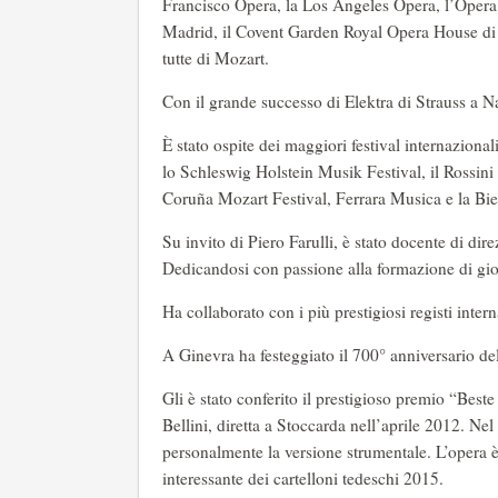
Francisco Opera, la Los Angeles Opera, l’Opera d
Madrid, il Covent Garden Royal Opera House di
tutte di Mozart.
Con il grande successo di Elektra di Strauss a N
È stato ospite dei maggiori festival internaziona
lo Schleswig Holstein Musik Festival, il Rossini
Coruña Mozart Festival, Ferrara Musica e la Bie
Su invito di Piero Farulli, è stato docente di dir
Dedicandosi con passione alla formazione di gio
Ha collaborato con i più prestigiosi registi inte
A Ginevra ha festeggiato il 700° anniversario de
Gli è stato conferito il prestigioso premio “B
Bellini, diretta a Stoccarda nell’aprile 2012. N
personalmente la versione strumentale. L’opera è
interessante dei cartelloni tedeschi 2015.