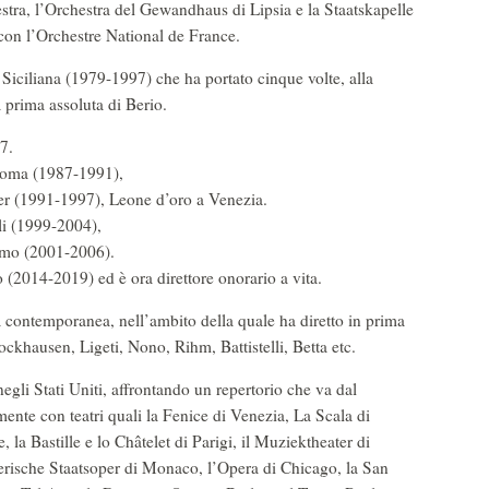
tra, l’Orchestra del Gewandhaus di Lipsia e la Staatskapelle
 con l’Orchestre National de France.
a Siciliana (1979-1997) che ha portato cinque volte, alla
 prima assoluta di Berio.
7.
 Roma (1987-1991),
ter (1991-1997), Leone d’oro a Venezia.
li (1999-2004),
ermo (2001-2006).
(2014-2019) ed è ora direttore onorario a vita.
la contemporanea, nell’ambito della quale ha diretto in prima
khausen, Ligeti, Nono, Rihm, Battistelli, Betta etc.
gli Stati Uniti, affrontando un repertorio che va dal
nte con teatri quali la Fenice di Venezia, La Scala di
la Bastille e lo Châtelet di Parigi, il Muziektheater di
erische Staatsoper di Monaco, l’Opera di Chicago, la San