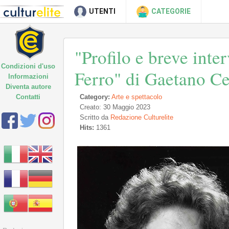
UTENTI
CATEGORIE
"Profilo e breve inte
Condizioni d'uso
Ferro" di Gaetano C
Informazioni
Diventa autore
Contatti
Category:
Arte e spettacolo
Creato: 30 Maggio 2023
Scritto da
Redazione Culturelite
Hits:
1361