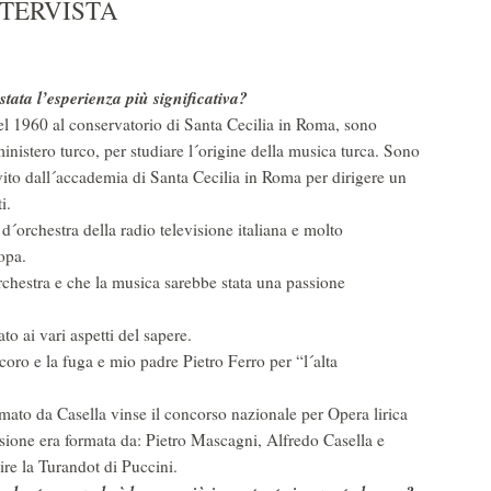
NTERVISTA
tata l’esperienza più significativa?
l 1960 al conservatorio di Santa Cecilia in Roma, sono
ministero turco, per studiare l´origine della musica turca. Sono
nvito dall´accademia di Santa Cecilia in Roma per dirigere un
i.
´orchestra della radio televisione italiana e molto
opa.
orchestra e che la musica sarebbe stata una passione
o ai vari aspetti del sapere.
coro e la fuga e mio padre Pietro Ferro per “l´alta
mato da Casella vinse il concorso nazionale per Opera lirica
sione era formata da: Pietro Mascagni, Alfredo Casella e
ire la Turandot di Puccini.