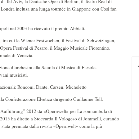
i Tel Aviv, la Deutsche Oper di Berlino, il Teatro Real di
 Londra inclusa una lunga tournée in Giappone con Così fan
apoli nel 2003 ha ricevuto il premio Abbiati.
li, tra cui le Wiener Festwochen, il Festival di Schwetzingen,
 Opera Festival di Pesaro, il Maggio Musicale Fiorentino,
nnale di Venezia.
ezione d’orchestra alla Scuola di Musica di Fiesole.
vani musicisti.
rnazionali: Ronconi, Dante, Carsen, Micheletto
lla Confederazione Elvetica dirigendo Guillaume Tell.
este Aufführung” 2012 da «Opernwelt» per La sonnambula di
el 2015 ha diretto a Stoccarda Il Vologeso di Jommelli, curando
 stata premiata dalla rivista «Opernwelt» come la più