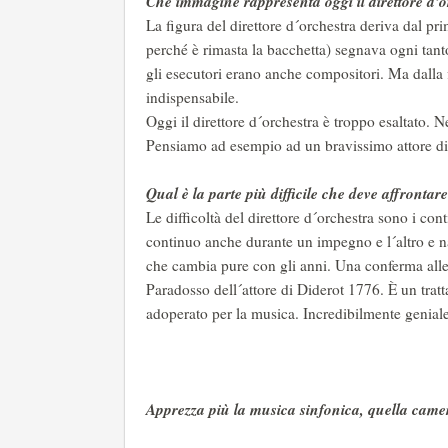
Che immagine rappresenta oggi il direttore d’o
La figura del direttore d´orchestra deriva dal pr
perché è rimasta la bacchetta) segnava ogni tan
gli esecutori erano anche compositori. Ma dalla f
indispensabile.
Oggi il direttore d´orchestra è troppo esaltato. 
Pensiamo ad esempio ad un bravissimo attore di
Qual è la parte più difficile che deve affrontare
Le difficoltà del direttore d´orchestra sono i cont
continuo anche durante un impegno e l´altro e n
che cambia pure con gli anni. Una conferma alle 
Paradosso dell´attore di Diderot 1776. È un tratta
adoperato per la musica. Incredibilmente genial
Apprezza più la musica sinfonica, quella cameri