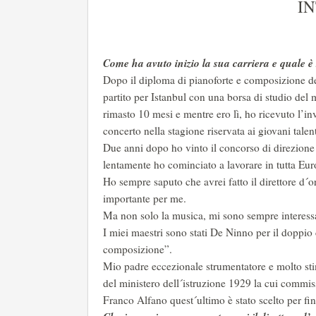
I
Come ha avuto inizio la sua carriera e quale è s
Dopo il diploma di pianoforte e composizione de
partito per Istanbul con una borsa di studio del 
rimasto 10 mesi e mentre ero lì, ho ricevuto l’i
concerto nella stagione riservata ai giovani talent
Due anni dopo ho vinto il concorso di direzione d
lentamente ho cominciato a lavorare in tutta Eur
Ho sempre saputo che avrei fatto il direttore d´
importante per me.
Ma non solo la musica, mi sono sempre interessat
I miei maestri sono stati De Ninno per il doppio 
composizione”.
Mio padre eccezionale strumentatore e molto sti
del ministero dell´istruzione 1929 la cui commis
Franco Alfano quest´ultimo è stato scelto per fin