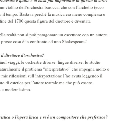
rchestra e quale è la cosa più importante in questo lavoro?
imo violino dell´orchestra barocca, che con l´archetto (ecco
to il tempo. Bastava perché la musica era meno complessa e
ine del 1700 questa figura del direttore è diventata
Nella realtà non si può paragonare un esecutore con un autore.
 prosa: cosa è in confronto ad uno Shakespeare?
 il direttore d’orchestra?
inui viaggi, le orchestre diverse, lingue diverse, lo studio
aturalmente il problema “interpretativo” che impegna molto e
mie riflessioni sull´interpretazione l´ho avuta leggendo il
to di estetica per l´attore teatrale ma che può essere
e e modernissimo.
stica o l’opera lirica e vi è un compositore che preferisce?