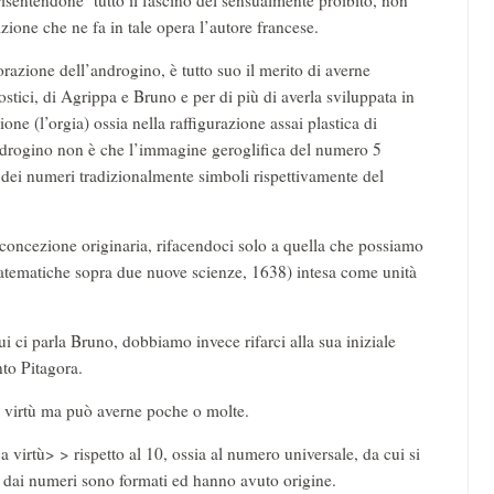
isentendone tutto il fascino del sensualmente proibito, non
ione che ne fa in tale opera l’autore francese.
razione dell’androgino, è tutto suo il merito di averne
ostici, di Agrippa e Bruno e per di più di averla sviluppata in
one (l’orgia) ossia nella raffigurazione assai plastica di
androgino non è che l’immagine geroglifica del numero 5
 3, dei numeri tradizionalmente simboli rispettivamente del
oncezione originaria, rifacendoci solo a quella che possiamo
 matematiche sopra due nuove scienze, 1638) intesa come unità
i ci parla Bruno, dobbiamo invece rifarci alla sua iniziale
to Pitagora.
ti virtù ma può averne poche o molte.
virtù> > rispetto al 10, ossia al numero universale, da cui si
he dai numeri sono formati ed hanno avuto origine.