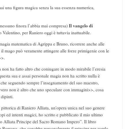
ai una figura magica senza la sua essenza numerica,
Il vangelo di
e nessuno finora l’abbia mai compresa)
o Valentino, per Raniero oggi è tuttavia inattuabile.
a magia matematica di Agrippa e Bruno, ricorrere anche alle
i il mago può veramente attingere alle forze primigenie con le
>>.
ca non ha fatto altro che coniugare in modo mirabile l’eresia
questa sua e assai personale magia non ha scritto nulla è
o che seguendo sempre l’insegnamento del suo maestro,
n vero non è altro che uno speculare con immagini>>, cosa
dipinti.
 pittorica di Raniero Alliata, un'opera unica nel suo genere
opi ed intenti magici, ho scritto e pubblicato il mio ultimo
ero Alliata Principe del Sacro Romano Impero”. Il libro
o Romano, che conobbe personalmente il principe per averlo