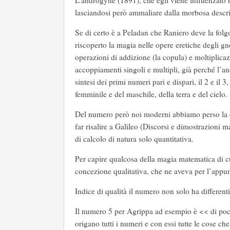
L'androgyne (1891), che egli viene influenzato r
lasciandosi però ammaliare dalla morbosa descriz
Se di certo è a Peladan che Raniero deve la folgo
riscoperto la magia nelle opere eretiche degli gn
operazioni di addizione (la copula) e moltiplicazi
accoppiamenti singoli e multipli, già perché l’
sintesi dei primi numeri pari e dispari, il 2 e il
femminile e del maschile, della terra e del cielo.
Del numero però noi moderni abbiamo perso la c
far risalire a Galileo (Discorsi e dimostrazioni
di calcolo di natura solo quantitativa.
Per capire qualcosa della magia matematica di cu
concezione qualitativa, che ne aveva per l’appun
Indice di qualità il numero non solo ha differen
Il numero 5 per Agrippa ad esempio è << di poca 
origano tutti i numeri e con essi tutte le cose c