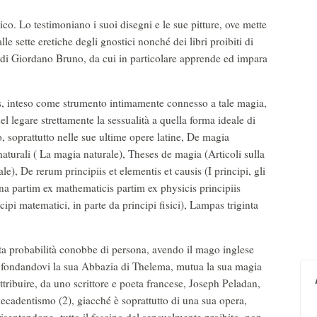
co. Lo testimoniano i suoi disegni e le sue pitture, ove mette
lle sette eretiche degli gnostici nonché dei libri proibiti di
 di Giordano Bruno, da cui in particolare apprende ed impara
s, inteso come strumento intimamente connesso a tale magia,
l legare strettamente la sessualità a quella forma ideale di
 soprattutto nelle sue ultime opere latine, De magia
urali ( La magia naturale), Theses de magia (Articoli sulla
le), De rerum principiis et elementis et causis (I principi, gli
ana partim ex mathematicis partim ex physicis principiis
cipi matematici, in parte da principi fisici), Lampas triginta
 probabilità conobbe di persona, avendo il mago inglese
ù, fondandovi la sua Abbazia di Thelema, mutua la sua magia
ttribuire, da uno scrittore e poeta francese, Joseph Peladan,
decadentismo (2), giacché è soprattutto di una sua opera,