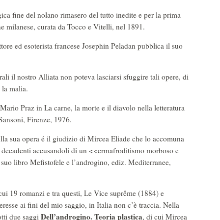
ca fine del nolano rimasero del tutto inedite e per la prima
e milanese, curata da Tocco e Vitelli, nel 1891.
ttore ed esoterista francese Josephin Peladan pubblica il suo
rali il nostro Alliata non poteva lasciarsi sfuggire tali opere, di
 la malia.
 Mario Praz in La carne, la morte e il diavolo nella letteratura
 Sansoni, Firenze, 1976.
sulla sua opera é il giudizio di Mircea Eliade che lo accomuna
ori decadenti accusandoli di un <<ermafroditismo morboso e
suo libro Mefistofele e l’androgino, ediz. Mediterranee,
 cui 19 romanzi e tra questi, Le Vice suprême (1884) e
resse ai fini del mio saggio, in Italia non c’è traccia. Nella
Dell’androgino. Teoria plastica
otti due saggi
, di cui Mircea