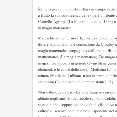
Raniero aveva una vasta cultura in campo esoteri
a frutto la sua conoscenza delle opere attribuite a
Cornelio Agrippa (La Filosofia occulta, 1533) e
la magia matematica.
Ma esclusivamente sua è la concezione dell’ero
differenziandosi in tale concezione da Crowley ne
magia matematica propugnata dall’eretico Bruno,
mathematica (La magia matematica), De magia nat
magia), De vinculis in genere (I vincoli in genera
elementi, e le cause delle cose), Medicina Lulli
educta (Medicina Lulliana, tratta in parte da prin
statuarum (La lampada delle trenta statue). (1)
Non è dunque da Crowley, che Raniero con molta
abitato negli anni 20 del secolo scorso a Cefal
sessuale, ma, seppur qualche debito gli si deve a
cultore di scienze occulte e noto esponente del 