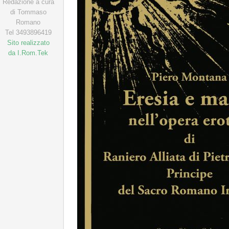
Redazione a cura
di Tommaso
Romano
Tel 3493896419
Sito realizzato
da I.Rom.Tek