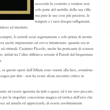
necessità fu costretto a vendere non
solo parte del mobilio della sua villa
ma pure le sue cose più preziose, le
tempere e i suoi disegni raffiguranti,
aloso ed inusitato.
 comprò, li custodì assai segretamente e solo prima di morire
ta era anche imparentato ed aveva intrattenuto, quando era in
 ed ottimali. Casimiro Piccolo, anche lui praticante di scienze
, infatti tra l’altro diffidava sovente il Parodi dal frequentare
a.
 se queste opere dell’Alliata sono venute alla luce, avendone
sogna pur dire - non ha avuto alcun riscontro critico in
anto ad essere ignorata da tutti o quasi, ed é un vero peccato,
o per la singolare concezione magica ed eretica dell'eros che
iesce ad amarla ed apprezzarla, di essere assolutamente