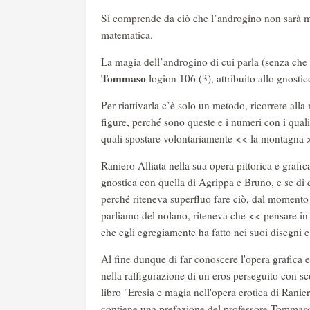
Si comprende da ciò che l’androgino non sarà m
matematica.
La magia dell’androgino di cui parla (senza ch
Tommaso
logion 106 (3), attribuito allo gnostic
Per riattivarla c’è solo un metodo, ricorrere all
figure, perché sono queste e i numeri con i qual
quali spostare volontariamente << la montagna 
Raniero Alliata nella sua opera pittorica e grafi
gnostica con quella di Agrippa e Bruno, e se di 
perché riteneva superfluo fare ciò, dal moment
parliamo del nolano, riteneva che << pensare i
che egli egregiamente ha fatto nei suoi disegni e 
Al fine dunque di far conoscere l'opera grafica e
nella raffigurazione di un eros perseguito con sc
libro "Eresia e magia nell'opera erotica di Rani
contiene una prefazione del professore Tommas