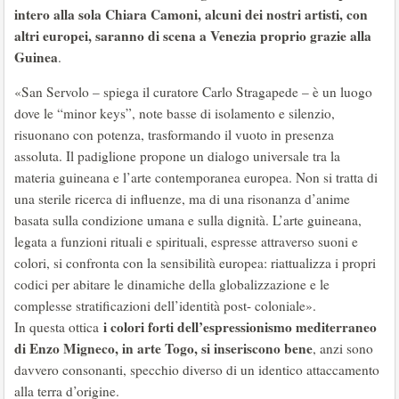
intero alla sola Chiara Camoni, alcuni dei nostri artisti, con
altri europei, saranno di scena a Venezia proprio grazie alla
Guinea
.
«San Servolo – spiega il curatore Carlo Stragapede – è un luogo
dove le “minor keys”, note basse di isolamento e silenzio,
risuonano con potenza, trasformando il vuoto in presenza
assoluta. Il padiglione propone un dialogo universale tra la
materia guineana e l’arte contemporanea europea. Non si tratta di
una sterile ricerca di influenze, ma di una risonanza d’anime
basata sulla condizione umana e sulla dignità. L’arte guineana,
legata a funzioni rituali e spirituali, espresse attraverso suoni e
colori, si confronta con la sensibilità europea: riattualizza i propri
codici per abitare le dinamiche della globalizzazione e le
complesse stratificazioni dell’identità post- coloniale».
i colori forti dell’espressionismo mediterraneo
In questa ottica
di Enzo Migneco, in arte Togo, si inseriscono bene
, anzi sono
davvero consonanti, specchio diverso di un identico attaccamento
alla terra d’origine.