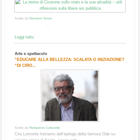
Scritto da
Giovanni Teresi
...
Leggi tutto
Arte e spettacolo
“EDUCARE ALLA BELLEZZA: SCALATA O INIZIAZIONE?
“DI CIRO...
Scritto da
Redazione Culturelite
Ciro Lomonte Iniziamo dall’epilogo della famosa Ode su