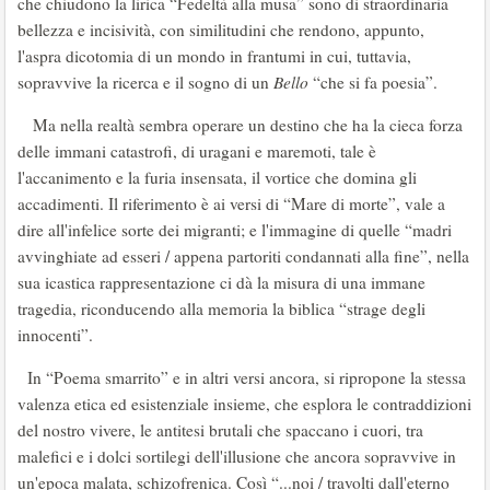
che chiudono la lirica “Fedeltà alla musa” sono di straordinaria
bellezza e incisività, con similitudini che rendono, appunto,
l'aspra dicotomia di un mondo in frantumi in cui, tuttavia,
sopravvive la ricerca e il sogno di un
Bello
“che si fa poesia”.
Ma nella realtà sembra operare un destino che ha la cieca forza
delle immani catastrofi, di uragani e maremoti, tale è
l'accanimento e la furia insensata, il vortice che domina gli
accadimenti. Il riferimento è ai versi di “Mare di morte”, vale a
dire all'infelice sorte dei migranti; e l'immagine di quelle “madri
avvinghiate ad esseri / appena partoriti condannati alla fine”, nella
sua icastica rappresentazione ci dà la misura di una immane
tragedia, riconducendo alla memoria la biblica “strage degli
innocenti”.
In “Poema smarrito” e in altri versi ancora, si ripropone la stessa
valenza etica ed esistenziale insieme, che esplora le contraddizioni
del nostro vivere, le antitesi brutali che spaccano i cuori, tra
malefici e i dolci sortilegi dell'illusione che ancora sopravvive in
un'epoca malata, schizofrenica. Così “...noi / travolti dall'eterno