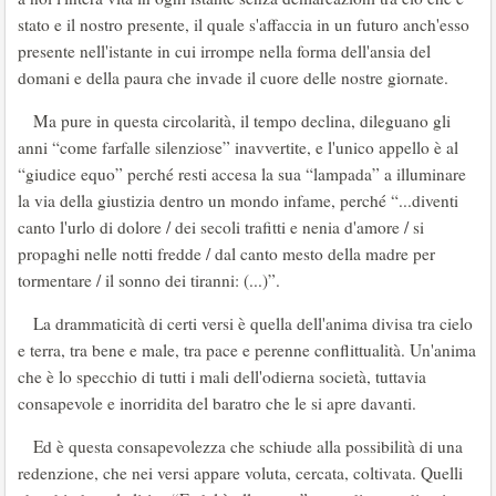
stato e il nostro presente, il quale s'affaccia in un futuro anch'esso
presente nell'istante in cui irrompe nella forma dell'ansia del
domani e della paura che invade il cuore delle nostre giornate.
Ma pure in questa circolarità, il tempo declina, dileguano gli
anni “come farfalle silenziose” inavvertite, e l'unico appello è al
“giudice equo” perché resti accesa la sua “lampada” a illuminare
la via della giustizia dentro un mondo infame, perché “...diventi
canto l'urlo di dolore / dei secoli trafitti e nenia d'amore / si
propaghi nelle notti fredde / dal canto mesto della madre per
tormentare / il sonno dei tiranni: (...)”.
La drammaticità di certi versi è quella dell'anima divisa tra cielo
e terra, tra bene e male, tra pace e perenne conflittualità. Un'anima
che è lo specchio di tutti i mali dell'odierna società, tuttavia
consapevole e inorridita del baratro che le si apre davanti.
Ed è questa consapevolezza che schiude alla possibilità di una
redenzione, che nei versi appare voluta, cercata, coltivata. Quelli