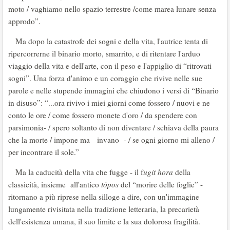
moto / vaghiamo nello spazio terrestre /come marea lunare senza
approdo”.
Ma dopo la catastrofe dei sogni e della vita, l'autrice tenta di
ripercorrerne il binario morto, smarrito, e di ritentare l'arduo
viaggio della vita e dell'arte, con il peso e l'appiglio di “ritrovati
sogni”. Una forza d'animo e un coraggio che rivive nelle sue
parole e nelle stupende immagini che chiudono i versi di “Binario
in disuso”: “...ora rivivo i miei giorni come fossero / nuovi e ne
conto le ore / come fossero monete d'oro / da spendere con
parsimonia- / spero soltanto di non diventare / schiava della paura
che la morte / impone ma invano - / se ogni giorno mi alleno /
per incontrare il sole.”
Ma la caducità della vita che fugge - il f
ugit
hora
della
classicità, insieme all'antico
tòpos
del “morire delle foglie” -
ritornano a più riprese nella silloge a dire, con un'immagine
lungamente rivisitata nella tradizione letteraria, la precarietà
dell'esistenza umana, il suo limite e la sua dolorosa fragilità.