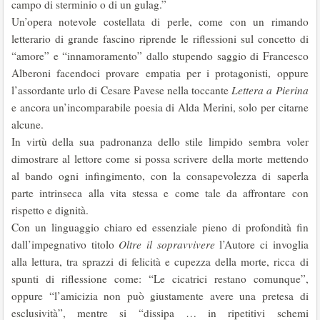
campo di sterminio o di un gulag.”
Un’opera notevole costellata di perle, come con un rimando
letterario di grande fascino riprende le riflessioni sul concetto di
“amore” e “innamoramento” dallo stupendo saggio di Francesco
Alberoni facendoci provare empatia per i protagonisti, oppure
l’assordante urlo di Cesare Pavese nella toccante
Lettera a Pierina
e ancora un’incomparabile poesia di Alda Merini, solo per citarne
alcune.
In virtù della sua padronanza dello stile limpido sembra voler
dimostrare al lettore come si possa scrivere della morte mettendo
al bando ogni infingimento, con la consapevolezza di saperla
parte intrinseca alla vita stessa e come tale da affrontare con
rispetto e dignità.
Con un linguaggio chiaro ed essenziale pieno di profondità fin
dall’impegnativo titolo
Oltre il sopravvivere
l’Autore ci invoglia
alla lettura, tra sprazzi di felicità e cupezza della morte, ricca di
spunti di riflessione come: “Le cicatrici restano comunque”,
oppure “l’amicizia non può giustamente avere una pretesa di
esclusività”, mentre si “dissipa … in ripetitivi schemi