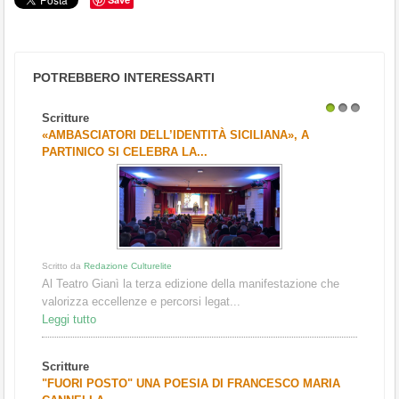
POTREBBERO INTERESSARTI
Scritture
1
2
3
«AMBASCIATORI DELL’IDENTITÀ SICILIANA», A
PARTINICO SI CELEBRA LA...
Scritto da
Redazione Culturelite
Al Teatro Gianì la terza edizione della manifestazione che
valorizza eccellenze e percorsi legat...
Leggi tutto
Scritture
"FUORI POSTO" UNA POESIA DI FRANCESCO MARIA