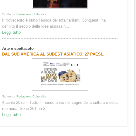
Scritto da
Redazione Culturelite
Il Novecento è stato l’epoca dei totalitarismi, Conquest l’ha
definito il secolo delle idee assassin...
Leggi tutto
Arte e spettacolo
DAL SUD AMERICA AL SUDEST ASIATICO: 27 PAESI...
Scritto da
Redazione Culturelite
4 aprile 2025 – Tutto il mondo unito nel segno della cultura e della
memoria. Sono 261, in 2...
Leggi tutto