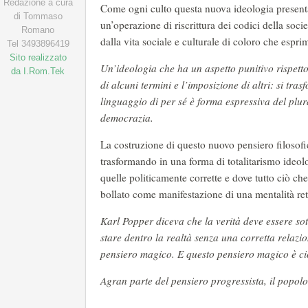
Redazione a cura
Come ogni culto questa nuova ideologia presenta
di Tommaso
un’operazione di riscrittura dei codici della soci
Romano
dalla vita sociale e culturale di coloro che esp
Tel 3493896419
Sito realizzato
Un’ideologia che ha un aspetto punitivo rispetto
da I.Rom.Tek
di alcuni termini e l’imposizione di altri: si tra
linguaggio di per sé è forma espressiva del plur
democrazia.
La costruzione di questo nuovo pensiero filosofi
trasformando in una forma di totalitarismo ide
quelle politicamente corrette e dove tutto ciò c
bollato come manifestazione di una mentalità r
Karl Popper diceva che la verità deve essere sot
stare dentro la realtà senza una corretta relazi
pensiero magico. E questo pensiero magico è c
Agran parte del pensiero progressista, il popolo