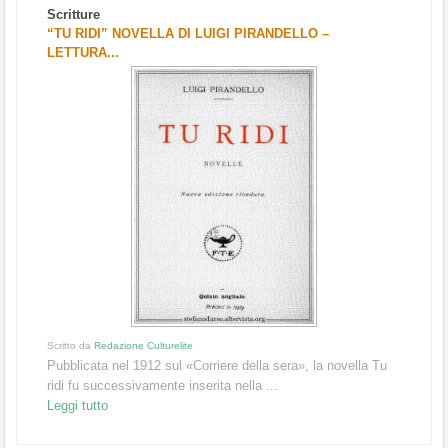
Scritt
Scritture
Intro
“TU RIDI” NOVELLA DI LUIGI PIRANDELLO –
conos
LETTURA...
Leggi
Arte
"IN
QUE
Scritt
La sc
Scritto da
Redazione Culturelite
Genti
Pubblicata nel 1912 sul «Corriere della sera», la novella Tu
Leggi
ridi fu successivamente inserita nella ...
Leggi tutto