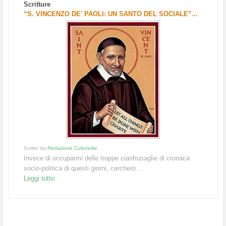
Scritture
“S. VINCENZO DE' PAOLI: UN SANTO DEL SOCIALE”...
Scritt
Clicc
Leggi
Scritto da
Redazione Culturelite
Invece di occuparmi delle troppe cianfrusaglie di cronaca
socio-politica di questi giorni, cercherò ...
Leggi tutto