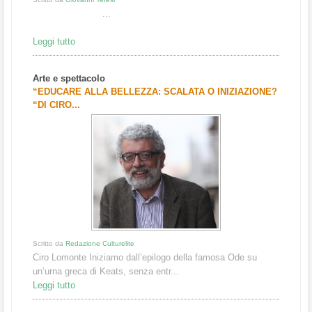
...
Leggi tutto
Arte e spettacolo
“EDUCARE ALLA BELLEZZA: SCALATA O INIZIAZIONE?
“DI CIRO...
Scritt
Il q
sulla
Leggi
Scrit
“L’
AUTO
Scritto da
Redazione Culturelite
Ciro Lomonte Iniziamo dall’epilogo della famosa Ode su
un’urna greca di Keats, senza entr...
Leggi tutto