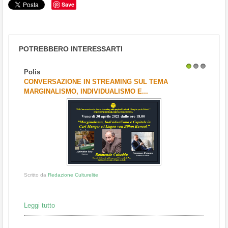
Save
POTREBBERO INTERESSARTI
Polis
Scrit
1
2
3
CONVERSAZIONE IN STREAMING SUL TEMA
GIOV
MARGINALISMO, INDIVIDUALISMO E...
POET
Scritt
Beatr
profo
Leggi
Scritto da
Redazione Culturelite
Scrit
"FER
Leggi tutto
DI...