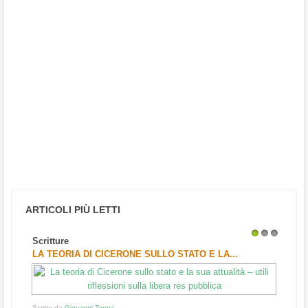
ARTICOLI PIÙ LETTI
Scritture
Arte
1
2
3
LA TEORIA DI CICERONE SULLO STATO E LA...
"RIN
Scritto da
Giovanni Teresi