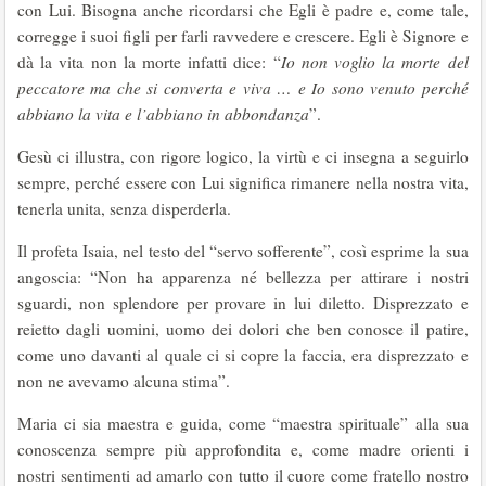
con Lui. Bisogna anche ricordarsi che Egli è padre e, come tale,
corregge i suoi figli per farli ravvedere e crescere. Egli è Signore e
dà la vita non la morte infatti dice: “
Io non voglio la morte del
peccatore ma che si converta e viva … e Io sono venuto perché
abbiano la vita e l’abbiano in abbondanza
”.
Gesù ci illustra, con rigore logico, la virtù e ci insegna a seguirlo
sempre, perché essere con Lui significa rimanere nella nostra vita,
tenerla unita, senza disperderla.
Il profeta Isaia, nel testo del “servo sofferente”, così esprime la sua
angoscia: “Non ha apparenza né bellezza per attirare i nostri
sguardi, non splendore per provare in lui diletto. Disprezzato e
reietto dagli uomini, uomo dei dolori che ben conosce il patire,
come uno davanti al quale ci si copre la faccia, era disprezzato e
non ne avevamo alcuna stima”.
Maria ci sia maestra e guida, come “maestra spirituale” alla sua
conoscenza sempre più approfondita e, come madre orienti i
nostri sentimenti ad amarlo con tutto il cuore come fratello nostro