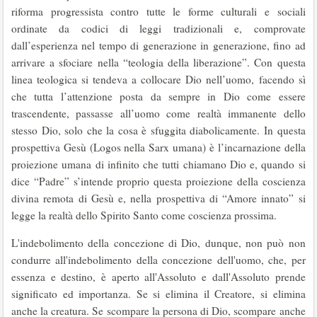
riforma progressista contro tutte le forme culturali e sociali
ordinate da codici di leggi tradizionali e, comprovate
dall’esperienza nel tempo di generazione in generazione, fino ad
arrivare a sfociare nella “teologia della liberazione”. Con questa
linea teologica si tendeva a collocare Dio nell’uomo, facendo sì
che tutta l’attenzione posta da sempre in Dio come essere
trascendente, passasse all’uomo come realtà immanente dello
stesso Dio, solo che la cosa è sfuggita diabolicamente. In questa
prospettiva Gesù (Logos nella Sarx umana) è l’incarnazione della
proiezione umana di infinito che tutti chiamano Dio e, quando si
dice “Padre” s’intende proprio questa proiezione della coscienza
divina remota di Gesù e, nella prospettiva di “Amore innato” si
legge la realtà dello Spirito Santo come coscienza prossima.
L'indebolimento della concezione di Dio, dunque, non può non
condurre all'indebolimento della concezione dell'uomo, che, per
essenza e destino, è aperto all'Assoluto e dall'Assoluto prende
significato ed importanza. Se si elimina il Creatore, si elimina
anche la creatura. Se scompare la persona di Dio, scompare anche