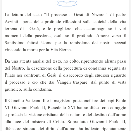
La lettura del testo “Il processo a Gesù di Nazaret” di padre
Avvinti pone delle profonde riflessioni sulla stoicità della vita
terrena di Gesù, e le preghiere, che accompagnano i vari
momenti della passione, esaltano il profondo Amore verso il
Santissimo fattosi Uomo per la remissione dei nostri peccati
vincendo la morte per la Vita Eterna.
Da una attenta analisi del testo, ho colto, riprendendo alcuni passi
del Nostro, la descrizione della procedura di condanna seguita da
Pilato nei confronti di Gesù, il disaccordo degli studiosi riguardo
il processo e ciò che dai Vangeli traspare, dal punto di vista
giuridico, sulla condanna.
Il Concilio Vaticano II e il magistero postconciliare dei papi Paolo
VI, Giovanni Paolo II, Benedetto XVI hanno difeso con coraggio
e profezia la visione cristiana della natura e del destino dell'uomo
alla luce del mistero di Cristo. Soprattutto Giovanni Paolo II,
difensore strenuo dei diritti dell'uomo, ha indicato ripetutamente