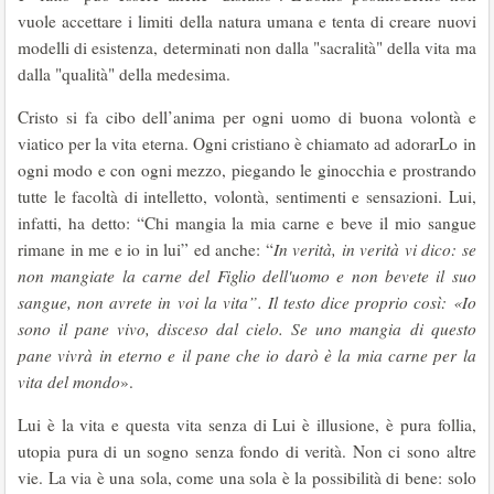
vuole accettare i limiti della natura umana e tenta di creare nuovi
modelli di esistenza, determinati non dalla "sacralità" della vita ma
dalla "qualità" della medesima.
Cristo si fa cibo dell’anima per ogni uomo di buona volontà e
viatico per la vita eterna. Ogni cristiano è chiamato ad adorarLo in
ogni modo e con ogni mezzo, piegando le ginocchia e prostrando
tutte le facoltà di intelletto, volontà, sentimenti e sensazioni. Lui,
infatti, ha detto: “Chi mangia la mia carne e beve il mio sangue
rimane in me e io in lui” ed anche: “
In verità, in verità vi dico: se
non mangiate la carne del Figlio dell'uomo e non bevete il suo
sangue, non avrete in voi la vita”. Il testo dice proprio così: «Io
sono il pane vivo, disceso dal cielo. Se uno mangia di questo
pane vivrà in eterno e il pane che io darò è la mia carne per la
vita del mondo
».
Lui è la vita e questa vita senza di Lui è illusione, è pura follia,
utopia pura di un sogno senza fondo di verità. Non ci sono altre
vie. La via è una sola, come una sola è la possibilità di bene: solo