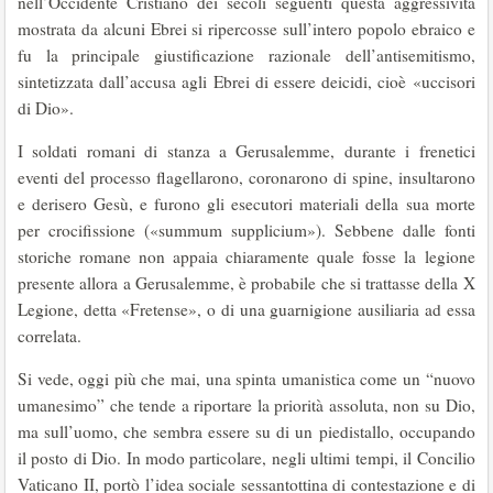
nell’Occidente Cristiano dei secoli seguenti questa aggressività
mostrata da alcuni Ebrei si ripercosse sull’intero popolo ebraico e
fu la principale giustificazione razionale dell’antisemitismo,
sintetizzata dall’accusa agli Ebrei di essere deicidi, cioè «uccisori
di Dio».
I soldati romani di stanza a Gerusalemme, durante i frenetici
eventi del processo flagellarono, coronarono di spine, insultarono
e derisero Gesù, e furono gli esecutori materiali della sua morte
per crocifissione («summum supplicium»). Sebbene dalle fonti
storiche romane non appaia chiaramente quale fosse la legione
presente allora a Gerusalemme, è probabile che si trattasse della X
Legione, detta «Fretense», o di una guarnigione ausiliaria ad essa
correlata.
Si vede, oggi più che mai, una spinta umanistica come un “nuovo
umanesimo” che tende a riportare la priorità assoluta, non su Dio,
ma sull’uomo, che sembra essere su di un piedistallo, occupando
il posto di Dio. In modo particolare, negli ultimi tempi, il Concilio
Vaticano II, portò l’idea sociale sessantottina di contestazione e di