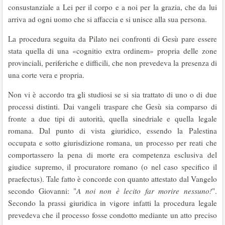
consustanziale a Lei per il corpo e a noi per la grazia, che da lui
arriva ad ogni uomo che si affaccia e si unisce alla sua persona.
La procedura seguita da Pilato nei confronti di Gesù pare essere
stata quella di una «cognitio extra ordinem» propria delle zone
provinciali, periferiche e difficili, che non prevedeva la presenza di
una corte vera e propria.
Non vi è accordo tra gli studiosi se si sia trattato di uno o di due
processi distinti. Dai vangeli traspare che Gesù sia comparso di
fronte a due tipi di autorità, quella sinedriale e quella legale
romana. Dal punto di vista giuridico, essendo la Palestina
occupata e sotto giurisdizione romana, un processo per reati che
comportassero la pena di morte era competenza esclusiva del
giudice supremo, il procuratore romano (o nel caso specifico il
praefectus). Tale fatto è concorde con quanto attestato dal Vangelo
secondo Giovanni: "
A noi non è lecito far morire nessuno!
".
Secondo la prassi giuridica in vigore infatti la procedura legale
prevedeva che il processo fosse condotto mediante un atto preciso