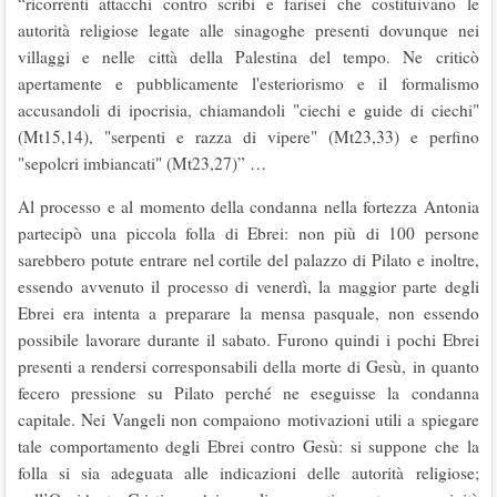
“ricorrenti attacchi contro scribi e farisei che costituivano le
autorità religiose legate alle sinagoghe presenti dovunque nei
villaggi e nelle città della Palestina del tempo. Ne criticò
apertamente e pubblicamente l'esteriorismo e il formalismo
accusandoli di ipocrisia, chiamandoli "ciechi e guide di ciechi"
(Mt15,14), "serpenti e razza di vipere" (Mt23,33) e perfino
"sepolcri imbiancati" (Mt23,27)” …
Al processo e al momento della condanna nella fortezza Antonia
partecipò una piccola folla di Ebrei: non più di 100 persone
sarebbero potute entrare nel cortile del palazzo di Pilato e inoltre,
essendo avvenuto il processo di venerdì, la maggior parte degli
Ebrei era intenta a preparare la mensa pasquale, non essendo
possibile lavorare durante il sabato. Furono quindi i pochi Ebrei
presenti a rendersi corresponsabili della morte di Gesù, in quanto
fecero pressione su Pilato perché ne eseguisse la condanna
capitale. Nei Vangeli non compaiono motivazioni utili a spiegare
tale comportamento degli Ebrei contro Gesù: si suppone che la
folla si sia adeguata alle indicazioni delle autorità religiose;