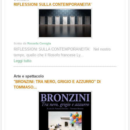
1
2
3
RIFLESSIONI SULLA CONTEMPORANEITA'
Scritto da
Rossella Cerniglia
RIFLESSIONI SULLA CONTEMPORANEITA' Nel nostro
tempo, quello che il filosofo francese Ly...
Leggi tutto
Arte e spettacolo
"BRONZINI: TRA NERO, GRIGIO E AZZURRO" DI
TOMMASO...