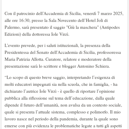
Con il patrocinio dell’Accademia di Sicilia, venerdì 7 marzo 2025,
alle ore 16:30, presso la Sala Novecento dell’Hotel Joli di
Palermo, sarà presentato il saggio "Giù la maschera" (Antipodes
Edizioni) della dottoressa Iole Virzì.
L'evento prevede, per i saluti istituzionali, la presenza della
Presidentessa del Senato dell'Accademia di Sicilia, professoressa
Maria Patrizia Allotta. Curatore, relatore e moderatore della
presentazione sarà lo scrittore e blogger Antonino Schiera.
“Lo scopo di questo breve saggio, interpretando l’esigenza di
molti educatori impegnati sia nella scuola, che in famiglia, - ha
dichiarato l’autrice Iole Virzì - è quello di riportare l’opinione
pubblica alla riflessione sul tema dell’educazione, dalla quale
dipende il futuro dell’umanità, non avulsa da un contesto sociale,
quale si presenta l’attuale sistema, complesso e polimorfo. Il mio
lavoro nasce nel periodo della pandemia, durante la quale sono
emerse con più evidenza le problematiche legate a tutti gli aspetti