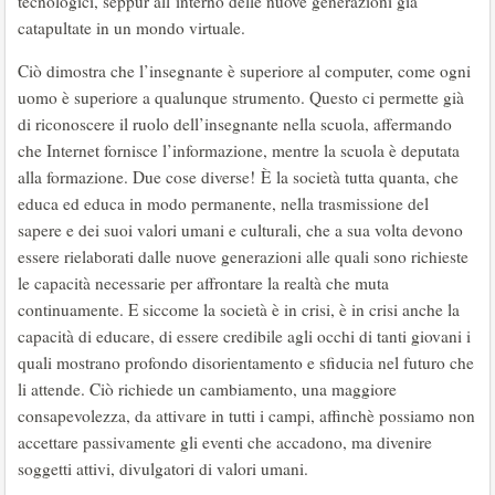
tecnologici, seppur all’interno delle nuove generazioni già
catapultate in un mondo virtuale.
Ciò dimostra che l’insegnante è superiore al computer, come ogni
uomo è superiore a qualunque strumento. Questo ci permette già
di riconoscere il ruolo dell’insegnante nella scuola, affermando
che Internet fornisce l’informazione, mentre la scuola è deputata
alla formazione. Due cose diverse! È la società tutta quanta, che
educa ed educa in modo permanente, nella trasmissione del
sapere e dei suoi valori umani e culturali, che a sua volta devono
essere rielaborati dalle nuove generazioni alle quali sono richieste
le capacità necessarie per affrontare la realtà che muta
continuamente. E siccome la società è in crisi, è in crisi anche la
capacità di educare, di essere credibile agli occhi di tanti giovani i
quali mostrano profondo disorientamento e sfiducia nel futuro che
li attende. Ciò richiede un cambiamento, una maggiore
consapevolezza, da attivare in tutti i campi, affinchè possiamo non
accettare passivamente gli eventi che accadono, ma divenire
soggetti attivi, divulgatori di valori umani.