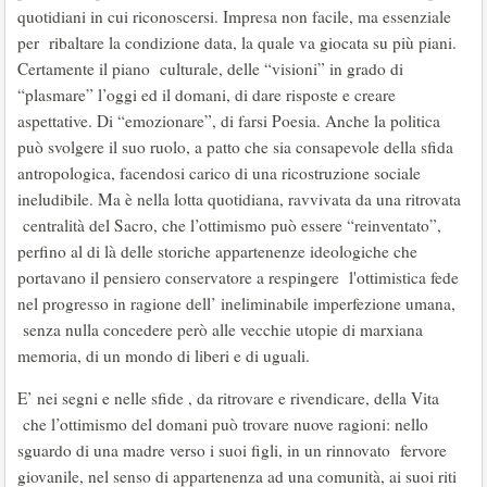
quotidiani in cui riconoscersi. Impresa non facile, ma essenziale
per ribaltare la condizione data, la quale va giocata su più piani.
Certamente il piano culturale, delle “visioni” in grado di
“plasmare” l’oggi ed il domani, di dare risposte e creare
aspettative. Di “emozionare”, di farsi Poesia. Anche la politica
può svolgere il suo ruolo, a patto che sia consapevole della sfida
antropologica, facendosi carico di una ricostruzione sociale
ineludibile. Ma è nella lotta quotidiana, ravvivata da una ritrovata
centralità del Sacro, che l’ottimismo può essere “reinventato”,
perfino al di là delle storiche appartenenze ideologiche che
portavano il pensiero conservatore a respingere l'ottimistica fede
nel progresso in ragione dell’ ineliminabile imperfezione umana,
senza nulla concedere però alle vecchie utopie di marxiana
memoria, di un mondo di liberi e di uguali.
E’ nei segni e nelle sfide , da ritrovare e rivendicare, della Vita
che l’ottimismo del domani può trovare nuove ragioni: nello
sguardo di una madre verso i suoi figli, in un rinnovato fervore
giovanile, nel senso di appartenenza ad una comunità, ai suoi riti