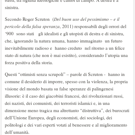
bassi, tra rigidità ideologiche e cambi di campo. A destra e a
sinistra.
Secondo Roger Scruton (
Del buon uso del pessimismo – e il
pericolo della falsa speranza
, 2011) responsabili degli orrori del
‘900 sono stati gli idealisti e gli utopisti di destra e di sinistra,
che, ignorando la natura umana, hanno immaginato un futuro
inevitabilmente radioso e hanno creduto nel ritorno a un felice
stato di natura (che non è mai esistito), considerando l’utopia una
forza positiva della storia.
Questi “ottimisti senza scrupoli” – parole di Scruton - hanno in
comune il desiderio di imporre, spesso con la violenza, la propria
visione del mondo basata su false speranze di palingenesi
illusorie: è il caso dei giacobini francesi, dei rivoluzionari russi,
dei nazisti, dei comunisti, dei terroristi islamici e, in una
dimensione meno tragica ma altrettanto “distruttiva”, dei burocrati
dell’Unione Europea, degli economisti, dei sociologi, dei
politologi e dei vari esperti votati al benessere e al miglioramento
dell’umanità.