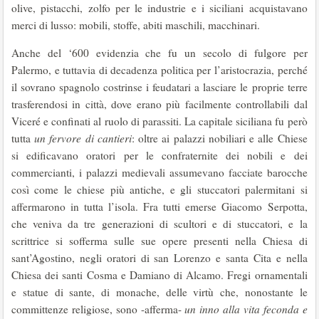
olive, pistacchi, zolfo per le industrie e i siciliani acquistavano
merci di lusso: mobili, stoffe, abiti maschili, macchinari.
Anche del ‘600 evidenzia che fu un secolo di fulgore per
Palermo, e tuttavia di decadenza politica per l’aristocrazia, perché
il sovrano spagnolo costrinse i feudatari a lasciare le proprie terre
trasferendosi in città, dove erano più facilmente controllabili dal
Viceré e confinati al ruolo di parassiti. La capitale siciliana fu però
tutta
un fervore di cantieri
: oltre ai palazzi nobiliari e alle Chiese
si edificavano oratori per le confraternite dei nobili e dei
commercianti, i palazzi medievali assumevano facciate barocche
così come le chiese più antiche, e gli stuccatori palermitani si
affermarono in tutta l’isola. Fra tutti emerse Giacomo Serpotta,
che veniva da tre generazioni di scultori e di stuccatori, e la
scrittrice si sofferma sulle sue opere presenti nella Chiesa di
sant’Agostino, negli oratori di san Lorenzo e santa Cita e nella
Chiesa dei santi Cosma e Damiano di Alcamo. Fregi ornamentali
e statue di sante, di monache, delle virtù che, nonostante le
committenze religiose, sono -afferma-
un inno alla vita feconda e