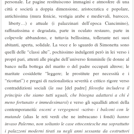
personale. Le pagine restituiscono immagini e atmosfere di una
città e società a doppia dimensione, aristocratica e popolare,
antichissima (mura fenicie, vestigia arabe e medievali, barocco,
liberty…) e attuale (i palazzinari dell’epoca Ciancimino),
raffinatissima e degradata, parte in oculato restauro, parte in
colpevole abbandono, e tuttavia bellissima, tollerante nei suoi
abitanti, aperta, solidale. La voce e lo sguardo di Simonetta sono
quelli delle “classi alte”, pochissimo indulgenti però in lei verso i
propri pari, attenti alle pieghe dell’universo femminile (le donne al
banco nella bottega del marito o del padre occupati altrove; le
maritate cosiddette “leggere; le prostitute per necessità e i
“ricottari”) e pregni di razionalistica severità e critico rigore verso
contraddizioni sociali (
la sua
[del padre]
filosofia includeva il
principio che siamo tutti uguali, che bisogna adattarsi a chi è
meno fortunato e immedesimarsi
) e verso gli squallidi attori della
contemporaneità:
osceni e vergognosi
-scrive
- i balconi con le
mutande
(alias le reti verdi che ne imbracano i fondi)
hanno
invaso Palermo, non soltanto le case ottocentesche ma soprattutto
i palazzoni moderni tirati su negli anni sessanta da costruttori