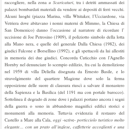
raccogliere, nella zona
u Scaricaturi
, tra i detriti ammassati dei
palazzi bombardati materiali da vendere ai depositi di ferri vecchi.
Alcuni luoghi (piazza Marina, villa Whitaker, l’Ucciardone, via
Vetriera dove abitavano i nonni materni di Mimmo, la Chiesa di
San Domenico) danno l’occasione al narratore di ricordare l’
uccisione di Joe Petrosino (1909), il poliziotto simbolo della lotta
alla Mano nera, e quelle del generale Dalla Chiesa (1982), dei
giudici Falcone e Borsellino (1992), e gli spettacoli da lui allestiti
in memoria dei due giudici. Concorda Cuticchio con l’Agnello
Hornby nel denunciare lo scempio edilizio, fra cui la demolizione
nel 1959 di villa Deliella disegnata da Ernesto Basile, e lo
stravolgimento del quartiere Magione dove solo la ferma
opposizione delle suore di clausura riuscì a salvare il monastero
della Sapienza e la Basilica (del 1191 ma con portale barocco).
Sottolinea il degrado di zone dove i palazzi portano ancora i segni
della guerra o sono in abbandono magnifici edifici storici e
monumenti alla memoria. Tuttavia evidenzia il restauro del
Castello a Mare alla Cala,
oggi -
scrive-
porticciolo turistico molto
elegante… con un prato all’inglese, caffetterie accoglienti e una