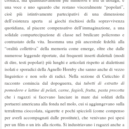
cronaca, ma quantitativamente più numerosi e fitti di dettagli, e
una voce e uno sguardo che restano visceralmente “popolari”,
cioè più istintivamente partecipativi di una dimensione
dell’esistenza aperta ai giochi rischiosi della sopravvivenza
quotidiana, al piacere compensativo dell’immaginazione, a una
solidale compartecipazione di classe nel brulicare policromo e
contrastato della vita. Insomma una più ancestrale fedeltà alla
“oralità collettiva” della memoria come emerge, oltre che dalle
numerose leggende riportate, dai frequenti inserti dialettali (modi
di dire, testi popolari) più lunghi e articolati rispetto ai dialettismi
isolati e sporadici della Agnello Hornby che sanno anche di vezzo
linguistico e non solo di radici. Nella sezione di Cuticchio il
racconto comincia dal dopoguerra, dai
tubetti di estratto di
pomodoro e lattine di pelati, carne, fagioli, frutta, pasta precotta
che i ragazzi si facevano lanciare in mare dai soldati della
portaerei americana alla fonda nel molo, cui si aggiungevano sulla
terraferma cioccolata, sigarette e pochi spiccioli (come compenso
per averli accompagnati dalle prostitute), che venivano poi spesi
per un film o un iris alla ricotta. Si industriavano i ragazzi anche a