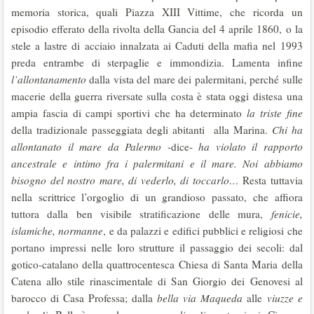
memoria storica, quali Piazza XIII Vittime, che ricorda un
episodio efferato della rivolta della Gancia del 4 aprile 1860, o la
stele a lastre di acciaio innalzata ai Caduti della mafia nel 1993
preda entrambe di sterpaglie e immondizia. Lamenta infine
l’allontanamento
dalla vista del mare dei palermitani, perché sulle
macerie della guerra riversate sulla costa è stata oggi distesa una
ampia fascia di campi sportivi che ha determinato
la triste fine
della tradizionale passeggiata degli abitanti alla Marina.
Chi ha
allontanato il mare da Palermo -
dice-
ha violato il rapporto
ancestrale e intimo fra i palermitani e il mare. Noi abbiamo
bisogno del nostro mare, di vederlo, di toccarlo…
Resta tuttavia
nella scrittrice l’orgoglio di un grandioso passato, che affiora
tuttora dalla ben visibile stratificazione delle mura,
fenicie,
islamiche, normanne
, e da palazzi e edifici pubblici e religiosi che
portano impressi nelle loro strutture il passaggio dei secoli: dal
gotico-catalano della quattrocentesca Chiesa di Santa Maria della
Catena allo stile rinascimentale di San Giorgio dei Genovesi al
barocco di Casa Professa; dalla
bella via Maqueda
alle
viuzze e