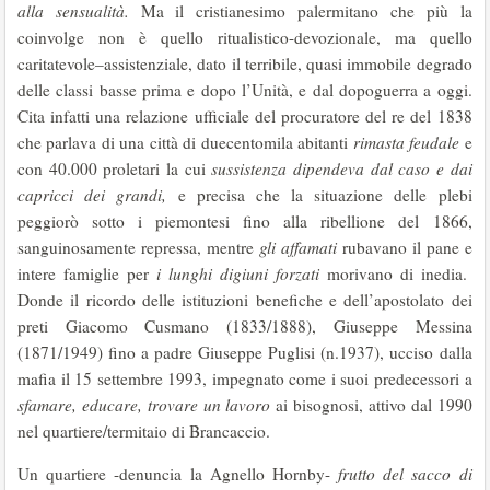
alla sensualità.
Ma il cristianesimo palermitano che più la
coinvolge non è quello ritualistico-devozionale, ma quello
caritatevole–assistenziale, dato il terribile, quasi immobile degrado
delle classi basse prima e dopo l’Unità, e dal dopoguerra a oggi.
Cita infatti una relazione ufficiale del procuratore del re del 1838
che parlava di una città di duecentomila abitanti
rimasta feudale
e
con 40.000 proletari la cui
sussistenza dipendeva dal caso e dai
capricci dei grandi,
e precisa che la situazione delle plebi
peggiorò sotto i piemontesi fino alla ribellione del 1866,
sanguinosamente repressa, mentre
gli affamati
rubavano il pane e
intere famiglie per
i lunghi digiuni forzati
morivano di inedia.
Donde il ricordo delle istituzioni benefiche e dell’apostolato dei
preti Giacomo Cusmano (1833/1888), Giuseppe Messina
(1871/1949) fino a padre Giuseppe Puglisi (n.1937), ucciso dalla
mafia il 15 settembre 1993, impegnato come i suoi predecessori a
sfamare, educare, trovare un lavoro
ai bisognosi, attivo dal 1990
nel quartiere/termitaio di Brancaccio.
Un quartiere -denuncia la Agnello Hornby-
frutto del sacco di