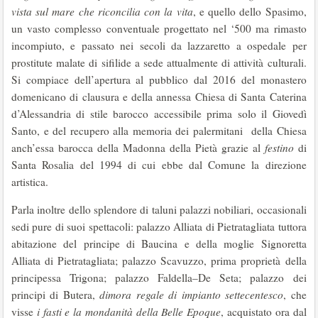
vista sul mare che riconcilia con la vita
, e quello dello Spasimo,
un vasto complesso conventuale progettato nel ‘500 ma rimasto
incompiuto, e passato nei secoli da lazzaretto a ospedale per
prostitute malate di sifilide a sede attualmente di attività culturali.
Si compiace dell’apertura al pubblico dal 2016 del monastero
domenicano di clausura e della annessa Chiesa di Santa Caterina
d’Alessandria di stile barocco accessibile prima solo il Giovedì
Santo, e del recupero alla memoria dei palermitani della Chiesa
anch’essa barocca della Madonna della Pietà grazie al
festino
di
Santa Rosalia del 1994 di cui ebbe dal Comune la direzione
artistica.
Parla inoltre dello splendore di taluni palazzi nobiliari, occasionali
sedi pure di suoi spettacoli: palazzo Alliata di Pietratagliata tuttora
abitazione del principe di Baucina e della moglie Signoretta
Alliata di Pietratagliata; palazzo Scavuzzo, prima proprietà della
principessa Trigona; palazzo Faldella–De Seta; palazzo dei
principi di Butera,
dimora regale di impianto settecentesco
, che
visse
i fasti e la mondanità della Belle Epoque
, acquistato ora dal