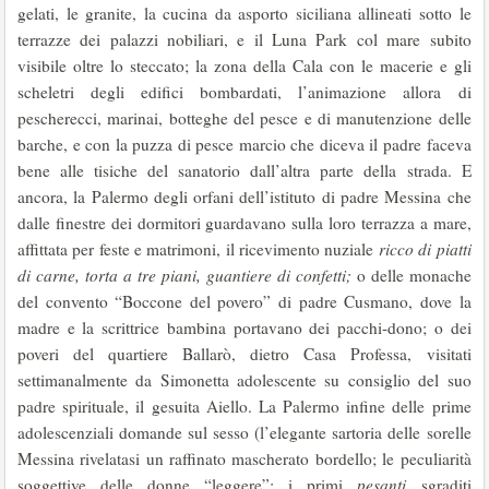
gelati, le granite, la cucina da asporto siciliana allineati sotto le
terrazze dei palazzi nobiliari, e il Luna Park col mare subito
visibile oltre lo steccato; la zona della Cala con le macerie e gli
scheletri degli edifici bombardati, l’animazione allora di
pescherecci, marinai, botteghe del pesce e di manutenzione delle
barche, e con la puzza di pesce marcio che diceva il padre faceva
bene alle tisiche del sanatorio dall’altra parte della strada. E
ancora, la Palermo degli orfani dell’istituto di padre Messina che
dalle finestre dei dormitori guardavano sulla loro terrazza a mare,
affittata per feste e matrimoni, il ricevimento nuziale
ricco di piatti
di carne, torta a tre piani, guantiere di confetti;
o delle monache
del convento “Boccone del povero” di padre Cusmano, dove la
madre e la scrittrice bambina portavano dei pacchi-dono; o dei
poveri del quartiere Ballarò, dietro Casa Professa, visitati
settimanalmente da Simonetta adolescente su consiglio del suo
padre spirituale, il gesuita Aiello. La Palermo infine delle prime
adolescenziali domande sul sesso (l’elegante sartoria delle sorelle
Messina rivelatasi un raffinato mascherato bordello; le peculiarità
soggettive delle donne “leggere”; i primi
pesanti
sgraditi