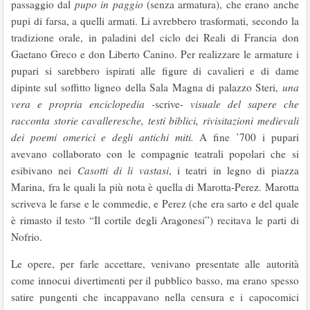
passaggio dal
pupo in paggio
(senza armatura), che erano anche
pupi di farsa, a quelli armati. Li avrebbero trasformati, secondo la
tradizione orale, in paladini del ciclo dei Reali di Francia don
Gaetano Greco e don Liberto Canino. Per realizzare le armature i
pupari si sarebbero ispirati alle figure di cavalieri e di dame
dipinte sul soffitto ligneo della Sala Magna di palazzo Steri,
una
vera e propria enciclopedia -
scrive-
visuale del sapere che
racconta storie cavalleresche, testi biblici, rivisitazioni medievali
dei poemi omerici e degli antichi miti.
A fine ’700 i pupari
avevano collaborato con le compagnie teatrali popolari che si
esibivano nei
Casotti di li vastasi
, i teatri in legno di piazza
Marina, fra le quali la più nota è quella di Marotta-Perez. Marotta
scriveva le farse e le commedie, e Perez (che era sarto e del quale
è rimasto il testo “Il cortile degli Aragonesi”) recitava le parti di
Nofrio.
Le opere, per farle accettare, venivano presentate alle autorità
come innocui divertimenti per il pubblico basso, ma erano spesso
satire pungenti che incappavano nella censura e i capocomici