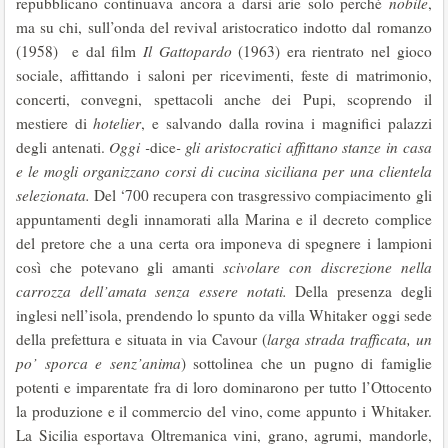
repubblicano continuava ancora a darsi arie solo perché
nobile
,
ma su chi, sull’onda del revival aristocratico indotto dal romanzo
(1958) e dal film
Il Gattopardo
(1963) era rientrato nel gioco
sociale, affittando i saloni per ricevimenti, feste di matrimonio,
concerti, convegni, spettacoli anche dei Pupi, scoprendo il
mestiere di
hotelier
, e salvando dalla rovina i magnifici palazzi
degli antenati.
Oggi -
dice
- gli aristocratici affittano stanze in casa
e le mogli organizzano corsi di cucina siciliana per una clientela
selezionata.
Del ‘700 recupera con trasgressivo compiacimento gli
appuntamenti degli innamorati alla Marina e il decreto complice
del pretore che a una certa ora imponeva di spegnere i lampioni
così che potevano gli amanti
scivolare con discrezione nella
carrozza dell’amata senza essere notati.
Della presenza degli
inglesi nell’isola, prendendo lo spunto da villa Whitaker oggi sede
della prefettura e situata in via Cavour (
larga strada trafficata, un
po’ sporca e senz’anima
) sottolinea che un pugno di famiglie
potenti e imparentate fra di loro dominarono per tutto l’Ottocento
la produzione e il commercio del vino, come appunto i Whitaker.
La Sicilia esportava Oltremanica vini, grano, agrumi, mandorle,