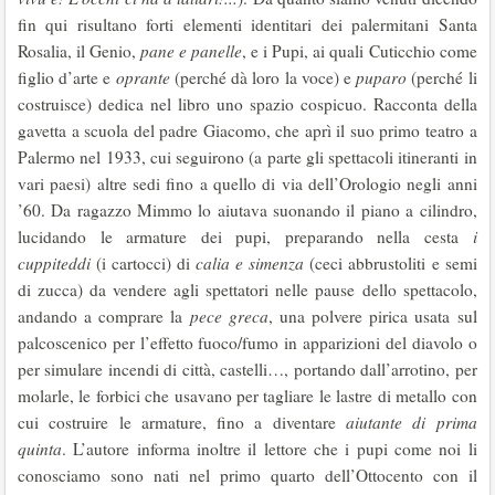
fin qui risultano forti elementi identitari dei palermitani Santa
Rosalia, il Genio,
pane e panelle
, e i Pupi, ai quali Cuticchio come
figlio d’arte e
oprante
(perché dà loro la voce) e
puparo
(perché li
costruisce) dedica nel libro uno spazio cospicuo. Racconta della
gavetta a scuola del padre Giacomo, che aprì il suo primo teatro a
Palermo nel 1933, cui seguirono (a parte gli spettacoli itineranti in
vari paesi) altre sedi fino a quello di via dell’Orologio negli anni
’60. Da ragazzo Mimmo lo aiutava suonando il piano a cilindro,
lucidando le armature dei pupi, preparando nella cesta
i
cuppiteddi
(i cartocci) di
calia e simenza
(ceci abbrustoliti e semi
di zucca) da vendere agli spettatori nelle pause dello spettacolo,
andando a comprare la
pece greca
, una polvere pirica usata sul
palcoscenico per l’effetto fuoco/fumo in apparizioni del diavolo o
per simulare incendi di città, castelli…, portando dall’arrotino, per
molarle, le forbici che usavano per tagliare le lastre di metallo con
cui costruire le armature, fino a diventare
aiutante di prima
quinta
. L’autore informa inoltre il lettore che i pupi come noi li
conosciamo sono nati nel primo quarto dell’Ottocento con il