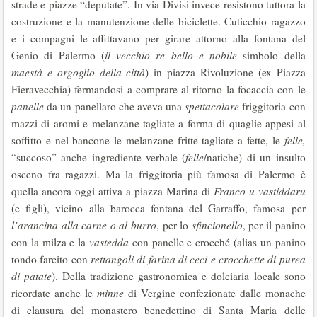
strade e piazze “deputate”. In via Divisi invece resistono tuttora la
costruzione e la manutenzione delle biciclette. Cuticchio ragazzo
e i compagni le affittavano per girare attorno alla fontana del
Genio di Palermo (
il vecchio re bello e nobile
simbolo della
maestà e orgoglio della città
) in piazza Rivoluzione (ex Piazza
Fieravecchia) fermandosi a comprare al ritorno la focaccia con le
panelle
da un panellaro che aveva una
spettacolare
friggitoria con
mazzi di aromi e melanzane tagliate a forma di quaglie appesi al
soffitto e nel bancone le melanzane fritte tagliate a fette, le
felle,
“succoso” anche ingrediente verbale (
felle
/natiche) di un insulto
osceno fra ragazzi. Ma la friggitoria più famosa di Palermo è
quella ancora oggi attiva a piazza Marina di
Franco
u vastiddaru
(e figli), vicino alla barocca fontana del Garraffo, famosa per
l’arancina alla carne o al burro
, per lo
sfincionello
, per il panino
con la milza e la
vastedda
con panelle e crocché (alias un panino
tondo farcito con
rettangoli di farina di ceci e crocchette di purea
di patate
). Della tradizione gastronomica e dolciaria locale sono
ricordate anche le
minne
di Vergine confezionate dalle monache
di clausura del monastero benedettino di Santa Maria delle