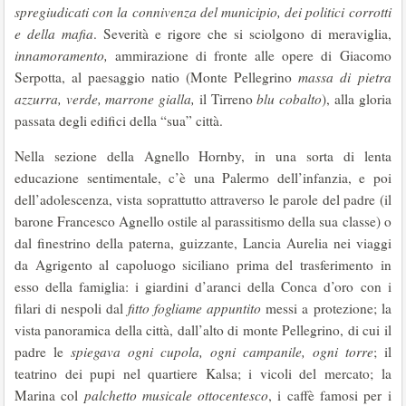
spregiudicati con la connivenza del municipio, dei politici corrotti
e della mafia
. Severità e rigore che si sciolgono di meraviglia,
innamoramento,
ammirazione di fronte alle opere di Giacomo
Serpotta, al paesaggio natio (Monte Pellegrino
massa di pietra
azzurra, verde, marrone gialla,
il Tirreno
blu cobalto
), alla gloria
passata degli edifici della “sua” città.
Nella sezione della Agnello Hornby, in una sorta di lenta
educazione sentimentale, c’è una Palermo dell’infanzia, e poi
dell’adolescenza, vista soprattutto attraverso le parole del padre (il
barone Francesco Agnello ostile al parassitismo della sua classe) o
dal finestrino della paterna, guizzante, Lancia Aurelia nei viaggi
da Agrigento al capoluogo siciliano prima del trasferimento in
esso della famiglia: i giardini d’aranci della Conca d’oro con i
filari di nespoli dal
fitto fogliame appuntito
messi a protezione; la
vista panoramica della città, dall’alto di monte Pellegrino, di cui il
padre le
spiegava ogni cupola, ogni campanile, ogni torre
; il
teatrino dei pupi nel quartiere Kalsa; i vicoli del mercato; la
Marina col
palchetto musicale ottocentesco
, i caffè famosi per i