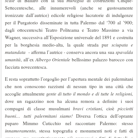
scale
di Ballarò con la sua
muraglia
di costruzioni Cinque-
Settecentesche, alle innumerevoli (anche se gustosamente
ironizzate dall’autrice) edicole religiose lucratorie di indulgenze
per il Purgatorio disseminate in tutta Palermo dal ‘700 al ’900;
dagli ottocenteschi Teatro Politeama e Teatro Massimo a via
Wagner, successiva all’Esposizione universale del 1891 e costruita
per la borghesia medio-alta, la quale strada pur
sciupata e
mutandata
- afferma l’autrice - conserva ancora una sua
spavalda
umanità
, all’ex
Albergo Orientale
bellissimo palazzo barocco con
facciata novecentesca.
E resta soprattutto l’orgoglio per l’apertura mentale dei palermitani
che non conoscono razzismi di nessun tipo in una città che
accoglie attualmente
gente di tutto il mondo e di tutte le religioni,
dove un ragazzino non ha alcuna remora a definire i suoi
compagni di classe musulmani
bravi cristiani,
cioè
picciotti
buoni… tutti palermitani siamo!
Diversa l’ottica dell’oprante
puparo Mimmo Cuticchio nel raccontare Palermo: stesso
innamoramento,
stessa topografia e monumenti noti e fatti di