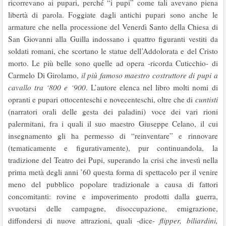
ricorrevano ai pupari, perché “i pupi” come tali avevano piena
libertà di parola. Foggiate dagli antichi pupari sono anche le
armature che nella processione del Venerdì Santo della Chiesa di
San Giovanni alla Guilla indossano i quattro figuranti vestiti da
soldati romani, che scortano le statue dell’Addolorata e del Cristo
morto. Le più belle sono quelle ad opera -ricorda Cuticchio- di
Carmelo Di Girolamo,
il più famoso maestro
costruttore di pupi a
cavallo tra ‘800 e ‘900
. L’autore elenca nel libro molti nomi di
opranti e pupari ottocenteschi e novecenteschi, oltre che di
cuntisti
(narratori orali delle gesta dei paladini) voce dei vari rioni
palermitani, fra i quali il suo maestro Giuseppe Celano, il cui
insegnamento gli ha permesso di “reinventare” e rinnovare
(tematicamente e figurativamente), pur continuandola, la
tradizione del Teatro dei Pupi, superando la crisi che investì nella
prima metà degli anni ’60 questa forma di spettacolo per il venire
meno del pubblico popolare tradizionale a causa di fattori
concomitanti: rovine e impoverimento prodotti dalla guerra,
svuotarsi delle campagne, disoccupazione, emigrazione,
diffondersi di nuove attrazioni, quali -dice-
flipper, biliardini,