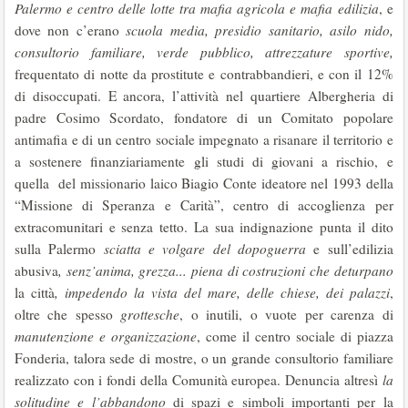
Palermo e centro delle lotte tra mafia agricola e mafia edilizia
, e
dove non c’erano
scuola media, presidio sanitario, asilo nido,
consultorio familiare, verde pubblico, attrezzature sportive,
frequentato di notte da prostitute e contrabbandieri, e con il 12%
di disoccupati. E ancora, l’attività nel quartiere Albergheria di
padre Cosimo Scordato, fondatore di un Comitato popolare
antimafia e di un centro sociale impegnato a risanare il territorio e
a sostenere finanziariamente gli studi di giovani a rischio, e
quella del missionario laico Biagio Conte ideatore nel 1993 della
“Missione di Speranza e Carità”, centro di accoglienza per
extracomunitari e senza tetto. La sua indignazione punta il dito
sulla Palermo
sciatta e volgare del dopoguerra
e sull’edilizia
abusiva
, senz’anima, grezza... piena di costruzioni che deturpano
la città
, impedendo la vista del mare, delle chiese, dei palazzi
,
oltre che spesso
grottesche
, o inutili, o vuote per carenza di
manutenzione e organizzazione
, come il centro sociale di piazza
Fonderia, talora sede di mostre, o un grande consultorio familiare
realizzato con i fondi della Comunità europea. Denuncia altresì
la
solitudine e l’abbandono
di spazi e simboli importanti per la