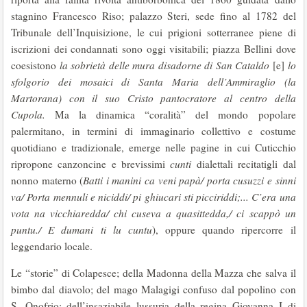
stagnino Francesco Riso; palazzo Steri, sede fino al 1782 del
Tribunale dell’Inquisizione, le cui prigioni sotterranee piene di
iscrizioni dei condannati sono oggi visitabili; piazza Bellini dove
coesistono
la sobrietà delle mura disadorne di San Cataldo
[e]
lo
sfolgorio dei mosaici di Santa Maria dell’Ammiraglio (la
Martorana) con il suo Cristo pantocratore
al centro della
Cupola.
Ma la dinamica “coralità” del mondo popolare
palermitano, in termini di immaginario collettivo e costume
quotidiano e tradizionale, emerge nelle pagine in cui Cuticchio
ripropone canzoncine e brevissimi
cunti
dialettali recitatigli dal
nonno materno (
Batti i manini ca veni papà/ porta cusuzzi e sinni
va/ Porta mennuli e niciddi/ pi ghiucari sti picciriddi;... C’era una
vota na vicchiaredda/ chi cuseva a quasittedda,/ ci scappò un
puntu./ E dumani ti lu cuntu
), oppure quando ripercorre il
leggendario locale.
Le “storie” di Colapesce; della Madonna della Mazza che salva il
bimbo dal diavolo; del mago Malagigi confuso dal popolino con
S. Onofrio; dell’insaziabile lussuria della regina Giovanna I di