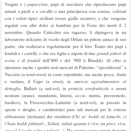
Vergini e i
pupaccèna
, pupi di zucchero che riproducono pupi
armati a piedi o a cavallo o una principessa con corona, colorati
con i colori tipici siciliani (rosso giallo azzurro), e che vengono
regalati con altri dolci ai bambini per la Festa dei morti il 2
novembre. Quando Cuticchio era ragazzo, li dipingeva in un
laboratorio dolciario di vicolo degli Orfani un pittore amico di suo
padre, che realizzava regolarmente per il loro Teatro dei pupi i
fondali e i cartelli, e che era figlio e nipote di due
grandi pittori di
scena e di fondali
dell’800 e del ‘900 (i Rinaldi). Al cibo ci
riportano anche i quattro noti mercati di Palermo, “specializzati” a
Vucciria (a nord-ovest) in carni soprattutto, ma anche pesce, frutta
e verdura, il Capo (a ovest), in
smercio agroalimentare al
dettaglio,
Ballarò (a sud-est), in
primizie ortofrutticole
e aromi
nostrani (aranci, mandarini, limoni,
accia
, menta, prezzemolo,
basilico), la Fieravecchia–Lattarini (a nord-est), in passato in
spezie e droghe, e caratteristici pure tali mercati per le estrose
abbanniate
(richiami) dei venditori (
Chi su’ beddi sti lattuchi, ci
l’haiu beddi pittinati!...Taliati, taliati quantu è vivu stu pisci, vivu,
vivu è! L’occhi ci ha a taliari!...
). Da quanto siamo venuti dicendo