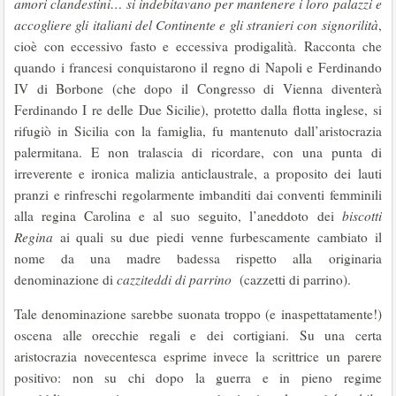
amori clandestini… si indebitavano per mantenere i loro palazzi e
accogliere gli italiani del Continente e gli stranieri con signorilità
,
cioè con eccessivo fasto e eccessiva prodigalità. Racconta che
quando i francesi conquistarono il regno di Napoli e Ferdinando
IV di Borbone (che dopo il Congresso di Vienna diventerà
Ferdinando I re delle Due Sicilie), protetto dalla flotta inglese, si
rifugiò in Sicilia con la famiglia, fu mantenuto dall’aristocrazia
palermitana. E non tralascia di ricordare, con una punta di
irreverente e ironica malizia anticlaustrale, a proposito dei lauti
pranzi e rinfreschi regolarmente imbanditi dai conventi femminili
alla regina Carolina e al suo seguito, l’aneddoto dei
biscotti
Regina
ai quali su due piedi venne furbescamente cambiato il
nome da una madre badessa rispetto alla originaria
denominazione di
cazziteddi di parrino
(cazzetti di parrino).
Tale denominazione sarebbe suonata troppo (e inaspettatamente!)
oscena alle orecchie regali e dei cortigiani. Su una certa
aristocrazia novecentesca esprime invece la scrittrice un parere
positivo: non su chi dopo la guerra e in pieno regime