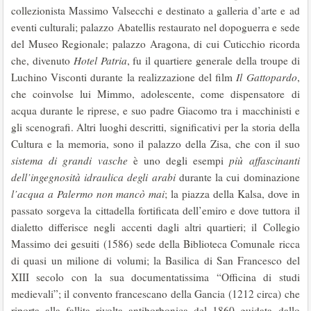
collezionista Massimo Valsecchi e destinato a galleria d’arte e ad
eventi culturali; palazzo Abatellis restaurato nel dopoguerra e sede
del Museo Regionale; palazzo Aragona, di cui Cuticchio ricorda
che, divenuto
Hotel Patria
, fu il quartiere generale della troupe di
Luchino Visconti durante la realizzazione del film
Il Gattopardo
,
che coinvolse lui Mimmo, adolescente, come dispensatore di
acqua durante le riprese, e suo padre Giacomo tra i macchinisti e
gli scenografi. Altri luoghi descritti, significativi per la storia della
Cultura e la memoria, sono il palazzo della Zisa, che con il suo
sistema di grandi vasche
è uno degli esempi
più affascinanti
dell’ingegnosità idraulica degli arabi
durante la cui dominazione
l’acqua a Palermo non mancò mai
; la piazza della Kalsa, dove in
passato sorgeva la cittadella fortificata dell’emiro e dove tuttora il
dialetto differisce negli accenti dagli altri quartieri; il Collegio
Massimo dei gesuiti (1586) sede della Biblioteca Comunale ricca
di quasi un milione di volumi; la Basilica di San Francesco del
XIII secolo con la sua documentatissima “Officina di studi
medievali”; il convento francescano della Gancia (1212 circa) che
riporta alla fallita rivolta antiborbonica del 1860 guidata dallo