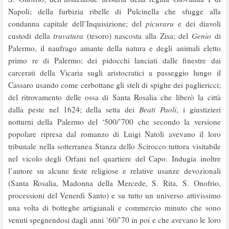
Napoli; della furbizia ribelle di Pulcinella che sfugge alla
condanna capitale dell’Inquisizione; del
picuraru
e dei diavoli
custodi della
truvatura
(tesoro) nascosta alla Zisa; del
Genio
di
Palermo, il naufrago amante della natura e degli animali eletto
primo re di Palermo; dei pidocchi lanciati dalle finestre dai
carcerati della Vicaria sugli aristocratici a passeggio lungo il
Cassaro usando come cerbottane gli steli di spighe dei pagliericci;
del ritrovamento delle ossa di Santa Rosalia che liberò la città
dalla peste nel 1624; della setta dei
Beati Paoli
, i giustizieri
notturni della Palermo del ‘500/’700 che secondo la versione
popolare ripresa dal romanzo di Luigi Natoli avevano il loro
tribunale nella sotterranea Stanza dello Scirocco tuttora visitabile
nel vicolo degli Orfani nel quartiere del Capo. Indugia inoltre
l’autore su alcune feste religiose e relative usanze devozionali
(Santa Rosalia, Madonna della Mercede, S. Rita, S. Onofrio,
processioni del Venerdì Santo) e su tutto un universo attivissimo
una volta di botteghe artigianali e commercio minuto che sono
venuti spegnendosi dagli anni ‘60/’70 in poi e che avevano le loro