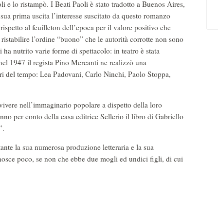
toli e lo ristampò. I Beati Paoli è stato tradotto a Buenos Aires,
a sua prima uscita l’interesse suscitato da questo romanzo
ispetto al feuilleton dell’epoca per il valore positivo che
 ristabilire l’ordine “buono” che le autorità corrotte non sono
 ha nutrito varie forme di spettacolo: in teatro è stata
nel 1947 il regista Pino Mercanti ne realizzò una
ori del tempo: Lea Padovani, Carlo Ninchi, Paolo Stoppa,
 vivere nell’immaginario popolare a dispetto della loro
nno per conto della casa editrice Sellerio il libro di Gabriello
”.
ante la sua numerosa produzione letteraria e la sua
onosce poco, se non che ebbe due mogli ed undici figli, di cui