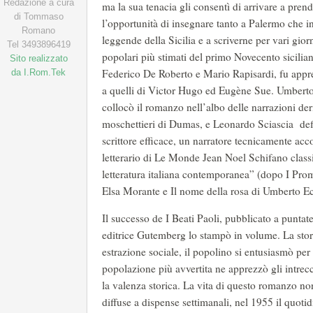
Redazione a cura
ma la sua tenacia gli consentì di arrivare a pren
di Tommaso
l’opportunità di insegnare tanto a Palermo che in al
Romano
leggende della Sicilia e a scriverne per vari gior
Tel 3493896419
popolari più stimati del primo Novecento sicili
Sito realizzato
Federico De Roberto e Mario Rapisardi, fu appr
da I.Rom.Tek
a quelli di Victor Hugo ed Eugène Sue. Umberto 
collocò il romanzo nell’albo delle narrazioni deriv
moschettieri di Dumas, e Leonardo Sciascia defin
scrittore efficace, un narratore tecnicamente acco
letterario di Le Monde Jean Noel Schifano classi
letteratura italiana contemporanea” (dopo I Prom
Elsa Morante e Il nome della rosa di Umberto Ec
Il successo de I Beati Paoli, pubblicato a puntat
editrice Gutemberg lo stampò in volume. La stor
estrazione sociale, il popolino si entusiasmò per l
popolazione più avvertita ne apprezzò gli intrecci e
la valenza storica. La vita di questo romanzo n
diffuse a dispense settimanali, nel 1955 il quoti