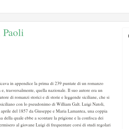
i Paoli
blicava in appendice la prima di 239 puntate di un romanzo
 e, trasversalmente, quella nazionale. Il suo autore era un
tore di romanzi storici e di storie e leggende siciliane, che si
 siciliano con lo pseudonimo di William Galt. Luigi Natoli,
4 aprile del 1857 da Giuseppe e Maria Lamantea, una coppia
sa della quale ebbe a scontare la prigione e la confisca dei
rmisero al giovane Luigi di frequentare corsi di studi regolari