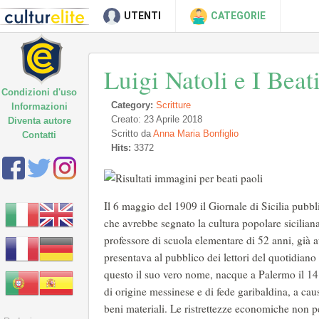
UTENTI
CATEGORIE
Luigi Natoli e I Beat
Condizioni d'uso
Category:
Scritture
Informazioni
Creato: 23 Aprile 2018
Diventa autore
Scritto da
Anna Maria Bonfiglio
Contatti
Hits:
3372
Il 6 maggio del 1909 il Giornale di Sicilia pub
che avrebbe segnato la cultura popolare siciliana
professore di scuola elementare di 52 anni, già au
presentava al pubblico dei lettori del quotidiano
questo il suo vero nome, nacque a Palermo il 1
di origine messinese e di fede garibaldina, a cau
beni materiali. Le ristrettezze economiche non pe