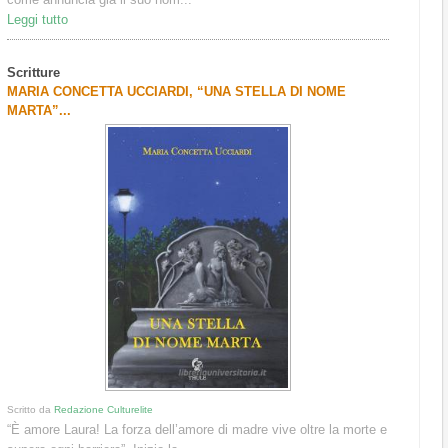
Leggi tutto
Scritture
MARIA CONCETTA UCCIARDI, “UNA STELLA DI NOME
MARTA”...
Scritto da
Redazione Culturelite
“È amore Laura! La forza dell’amore di madre vive oltre la morte e