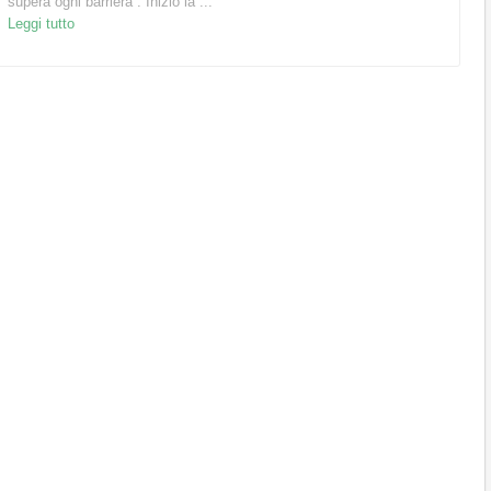
supera ogni barriera”. Inizio la ...
Leggi tutto