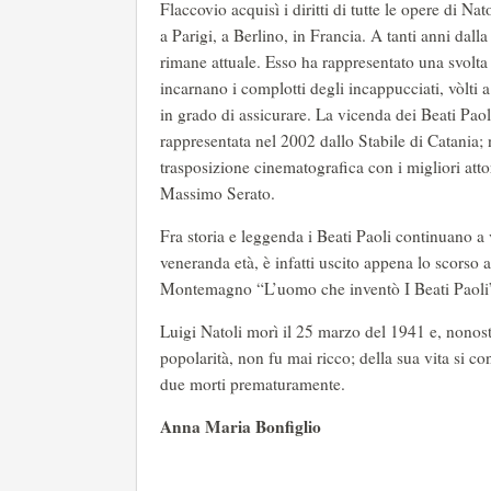
Flaccovio acquisì i diritti di tutte le opere di Na
a Parigi, a Berlino, in Francia. A tanti anni dall
rimane attuale. Esso ha rappresentato una svolta r
incarnano i complotti degli incappucciati, vòlti a
in grado di assicurare. La vicenda dei Beati Paoli
rappresentata nel 2002 dallo Stabile di Catania; 
trasposizione cinematografica con i migliori att
Massimo Serato.
Fra storia e leggenda i Beati Paoli continuano a
veneranda età, è infatti uscito appena lo scorso a
Montemagno “L’uomo che inventò I Beati Paoli
Luigi Natoli morì il 25 marzo del 1941 e, nonost
popolarità, non fu mai ricco; della sua vita si c
due morti prematuramente.
Anna Maria Bonfiglio