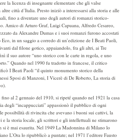
dere la licenza di insegnante elementare che gli valse
tre città d’Italia. Presto iniziò a interessarsi alla storia e alle
nali, fino a diventare uno degli autori di romanzi storico-
ano. Amico di Arturo Graf, Luigi Capuana, Alfredo Cesareo,
ezzato da Alexandre Dumas e i suoi romanzi furono accostati
Eco, in un saggio a corredo di un’edizione de I Beati Paoli,
anti dal filone gotico, appaiandolo, fra gli altri, ai Tre
ì il suo autore “uno storico con le carte in regola, e uno
rto.” Quando nel 1990 fu tradotto in francese, il critico
ficò I Beati Paoli “il quinto monumento storico della
essi Sposi di Manzoni, I Vicerè di De Roberto, La storia di
o).
e fino al 2 gennaio del 1910, si ripeté quando nel 1921 la casa
ia degli “incappucciati” appassionò il pubblico di ogni
e possibilità di rivincita che avevano i buoni sui cattivi, la
 la storia locale, gli scrittori e gli intellettuali ne stimarono
on si è mai esaurita. Nel 1949 La Madonnina di Milano lo
diano L’Ora lo ripubblicò a puntate; nel 1971 l’editore Fausto