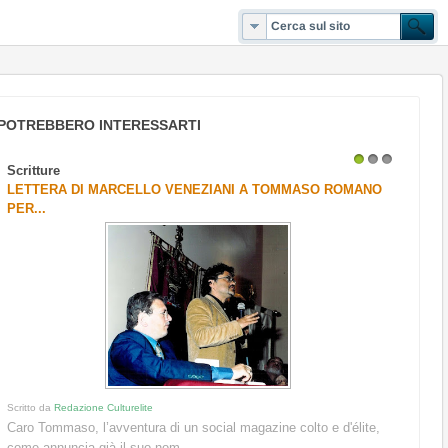
POTREBBERO INTERESSARTI
Scritture
1
2
3
LETTERA DI MARCELLO VENEZIANI A TOMMASO ROMANO
PER...
Scritto da
Redazione Culturelite
Caro Tommaso, l’avventura di un social magazine colto e d'élite,
come annuncia già il suo nom...