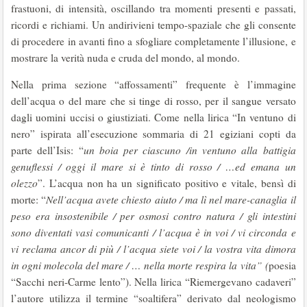
frastuoni, di intensità, oscillando tra momenti presenti e passati,
ricordi e richiami. Un andirivieni tempo-spaziale che gli consente
di procedere in avanti fino a sfogliare completamente l’illusione, e
mostrare la verità nuda e cruda del mondo, al mondo.
Nella prima sezione “affossamenti” frequente è l’immagine
dell’acqua o del mare che si tinge di rosso, per il sangue versato
dagli uomini uccisi o giustiziati. Come nella lirica “In ventuno di
nero” ispirata all’esecuzione sommaria di 21 egiziani copti da
parte dell’Isis: “
un boia per ciascuno /in ventuno alla battigia
genuflessi / oggi il mare si è tinto di rosso / …ed emana un
olezzo
”. L’acqua non ha un significato positivo e vitale, bensì di
morte: “
Nell’acqua avete chiesto aiuto / ma lì nel mare-canaglia il
peso era insostenibile / per osmosi contro natura / gli intestini
sono diventati vasi comunicanti / l’acqua è in voi / vi circonda e
vi reclama ancor di più / l’acqua siete voi / la vostra vita dimora
in ogni molecola del mare / … nella morte respira la vita” (
poesia
“Sacchi neri-Carme lento”). Nella lirica “Riemergevano cadaveri”
l’autore utilizza il termine “soaltifera” derivato dal neologismo