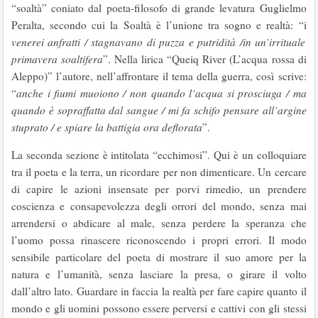
“soaltà” coniato dal poeta-filosofo di grande levatura Guglielmo
Peralta, secondo cui la Soaltà è l’unione tra sogno e realtà: “i
venerei anfratti / stagnavano di puzza e putridità /in un’irrituale
primavera soaltifera
”. Nella lirica “Queiq River (L’acqua rossa di
Aleppo)” l’autore, nell’affrontare il tema della guerra, così scrive:
“
anche i fiumi muoiono / non quando l’acqua si prosciuga / ma
quando è sopraffatta dal sangue / mi fa schifo pensare all’argine
stuprato / e spiare la battigia ora deflorata
”.
La seconda sezione è intitolata “ecchimosi”. Qui è un colloquiare
tra il poeta e la terra, un ricordare per non dimenticare. Un cercare
di capire le azioni insensate per porvi rimedio, un prendere
coscienza e consapevolezza degli orrori del mondo, senza mai
arrendersi o abdicare al male, senza perdere la speranza che
l’uomo possa rinascere riconoscendo i propri errori. Il modo
sensibile particolare del poeta di mostrare il suo amore per la
natura e l’umanità, senza lasciare la presa, o girare il volto
dall’altro lato. Guardare in faccia la realtà per fare capire quanto il
mondo e gli uomini possono essere perversi e cattivi con gli stessi