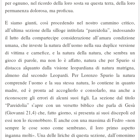
per ognuno, nel ricordo della loro sosta su questa terra, della loro
permanenza dolorosa, ma proficua.
E siamo giunti, così procedendo nel nostro cammino critico,
all’ultima sezione della silloge intitolata “pareidolia”, indossando
il lutto della compartecipe considerazione all’amara condizione
umana, che investe la natura dell’uomo nella sua duplice versione
di vittima e carnefice, e la natura della natura, che sembra un
gioco di parole, ma non lo è affatto, natura che per Spurio si
distacca alquanto dalla visione leopardiana di natura matrigna,
almeno dal secondo Leopardi. Per Lorenzo Spurio la natura
comprende l’uomo e la sua stessa natura, lo contiene in quanto
madre, ed è pronta ad accoglierlo e consolarlo, ma anche a
riconoscere gli errori di alcuni suoi figli. La sezione dal titolo
“Pareidolia” s’apre con un versetto biblico che parla di Gesù
(Giovanni 21,4) che, fatto giorno, si presenta ai suoi discepoli ed
essi non lo riconobbero. E anche con una massima di Fedro «non
sempre le cose sono come sembrano, il loro primo aspetto
inganna molti». Una delle liriche di questa sezione, dall’omonimo