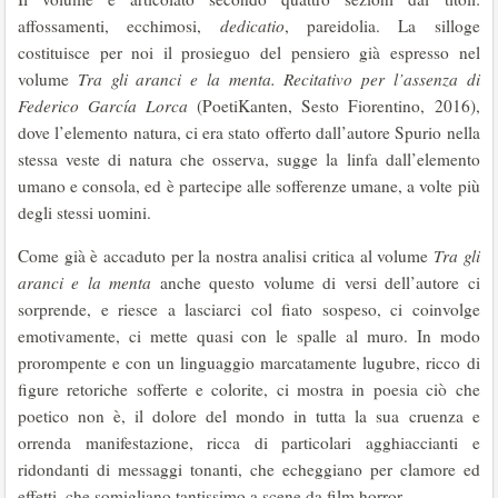
affossamenti, ecchimosi,
dedicatio
, pareidolia. La silloge
costituisce per noi il prosieguo del pensiero già espresso nel
volume
Tra gli aranci e la menta. Recitativo per l’assenza di
Federico García Lorca
(PoetiKanten, Sesto Fiorentino, 2016),
dove l’elemento natura, ci era stato offerto dall’autore Spurio nella
stessa veste di natura che osserva, sugge la linfa dall’elemento
umano e consola, ed è partecipe alle sofferenze umane, a volte più
degli stessi uomini.
Come già è accaduto per la nostra analisi critica al volume
Tra gli
aranci e la menta
anche questo volume di versi dell’autore ci
sorprende, e riesce a lasciarci col fiato sospeso, ci coinvolge
emotivamente, ci mette quasi con le spalle al muro. In modo
prorompente e con un linguaggio marcatamente lugubre, ricco di
figure retoriche sofferte e colorite, ci mostra in poesia ciò che
poetico non è, il dolore del mondo in tutta la sua cruenza e
orrenda manifestazione, ricca di particolari agghiaccianti e
ridondanti di messaggi tonanti, che echeggiano per clamore ed
effetti, che somigliano tantissimo a scene da film horror.