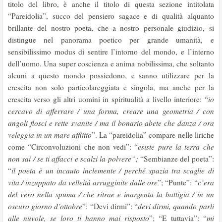
titolo del libro, è anche il titolo di questa sezione intitolata
“Pareidolia”, succo del pensiero sagace e di qualità alquanto
brillante del nostro poeta, che a nostro personale giudizio, si
distingue nel panorama poetico per grande umanità, e
sensibilissimo modus di sentire l’intorno del mondo, e l’interno
dell’uomo. Una super coscienza e anima nobilissima, che soltanto
alcuni a questo mondo possiedono, e sanno utilizzare per la
crescita non solo particolareggiata e singola, ma anche per la
crescita verso gli altri uomini in spiritualità a livello interiore: “
io
cercavo di afferrare / una forma, creare una geometria / con
angoli flosci e rette svanite / ma il bonario abete che danza / ora
veleggia in un mare afflitto
”. La “pareidolia” compare nelle liriche
come “Circonvoluzioni che non vedi”: “
esiste pure la terra che
non sai / se ti affacci e scalzi la polvere”;
“Sembianze del poeta”:
“
il poeta è un incauto inclemente / perché spazia tra scaglie di
vita / inzuppato da velleità arrugginite dalle ore
”; “Punte”: “
c’era
del vero nella spuma / che ritrae e inargenta la battigia / in un
oscuro giorno d’ottobre
”: “Devi dirmi”: “
devi dirmi, quando parli
alle nuvole, se loro ti hanno mai risposto
”; “E tuttavia”: “
mi