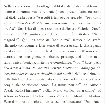
Nella terza sezione della silloge dal titolo “dedicatio” (dal termine
latino che tradotto vuol dire dedica) sono presenti latinismi come
nel titolo della poesia “Ausculti il tempo che precede”: “
quando il
giorno è tinto di notte / la campana assiste / agli accadimenti più
crudeli
”. Una lirica di questa sezione è dedicata a Federico García
Lorca nel 79º anniversario della morte. È intitolata “Nella
magnolia”. Qui una serie di “non e ma” intercala le strofe,
riferendo con acume e forte senso di accoratezza, la discrepanza
tra il cuore indurito e crudele dell’uomo nemico dell’uomo, e il
cuore dolce, accogliente e solidale, partecipe del dolore della
terra, amica, benigna, materna e consolatrice: “
non il lezzo pesto
dell’asfissia / ma dell’acerbo nettare / neppure l’oltraggio del
trascinio / ma le carezze ricambiate dai nardi
”. Nello svolgimento
delle liriche, nel loro avvicendarsi, l’autore nella trama dei versi
adagia alcune dediche come “La nutria non sa”, ad Antonia
Pozzi; “Radici immense”, a Gian Mario Maulo; “Saturazione”, ad
Alfonsina Stormi; “Cactus e carioca”, a Julio Monteiro Martins.
Ecco il motivo del titolo di questa sezione “dedicatio”. Una dedica