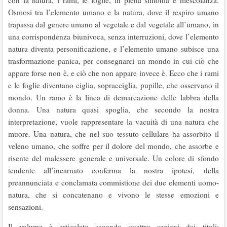
con la natura, i rami, le foglie, in piena sintonia e mescolanza.
Osmosi tra l’elemento umano e la natura, dove il respiro umano
trapassa dal genere umano al vegetale e dal vegetale all’umano, in
una corrispondenza biunivoca, senza interruzioni, dove l’elemento
natura diventa personificazione, e l’elemento umano subisce una
trasformazione panica, per consegnarci un mondo in cui ciò che
appare forse non è, e ciò che non appare invece è. Ecco che i rami
e le foglie diventano ciglia, sopracciglia, pupille, che osservano il
mondo. Un ramo è la linea di demarcazione delle labbra della
donna. Una natura quasi spoglia, che secondo la nostra
interpretazione, vuole rappresentare la vacuità di una natura che
muore. Una natura, che nel suo tessuto cellulare ha assorbito il
veleno umano, che soffre per il dolore del mondo, che assorbe e
risente del malessere generale e universale. Un colore di sfondo
tendente all’incarnato conferma la nostra ipotesi, della
preannunciata e conclamata commistione dei due elementi uomo-
natura, che si concatenano e vivono le stesse emozioni e
sensazioni.
Il volume è articolato secondo quattro sezioni dai titoli: