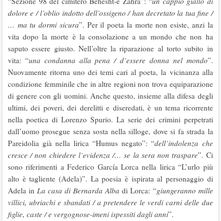
“Sezione 98 del cimitero Behesht-e Zahra”: “
un cappio giallo di
dolore e / l’oblio indotto dell’ossigeno / han decretato la tua fine /
… ma tu dormi sicura
”. Per il poeta la morte non esiste, anzi la
vita dopo la morte è la consolazione a un mondo che non ha
saputo essere giusto. Nell’oltre la riparazione al torto subito in
vita: “
una condanna alla pena / d’essere donna nel mondo
”.
Nuovamente ritorna uno dei temi cari al poeta, la vicinanza alla
condizione femminile che in altre regioni non trova equiparazione
di genere con gli uomini. Anche questo, insieme alla difesa degli
ultimi, dei poveri, dei derelitti e diseredati, è un tema ricorrente
nella poetica di Lorenzo Spurio. La serie dei crimini perpetrati
dall’uomo prosegue senza sosta nella silloge, dove si fa strada la
Pareidolia già nella lirica “Humus negato”: “
dell’indolenza che
cresce / non chiedere l’evidenza /… se la sera non traspare
”. Ci
sono riferimenti a Federico García Lorca nella lirica “L’urlo più
alto è tagliente (Adela)”. La poesia è ispirata al personaggio di
Adela in
La casa di Bernarda Alba
di Lorca: “
giungeranno mille
villici, ubriachi e sbandati / a pretendere le verdi carni delle due
figlie, caste / e vergognose-imeni ispessiti dagli anni
”.