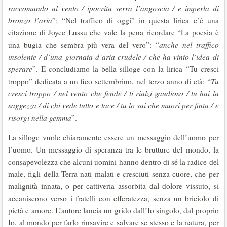
raccomando al vento / ipocrita serra l’angoscia / e imperla di
bronzo l’aria
”; “Nel traffico di oggi” in questa lirica c’è una
citazione di Joyce Lussu che vale la pena ricordare “La poesia è
una bugia che sembra più vera del vero”: “
anche nel traffico
insolente / d’una giornata d’aria crudele / che ha vinto l’idea di
sperare
”. E concludiamo la bella silloge con la lirica “Tu cresci
troppo” dedicata a un fico settembrino, nel terzo anno di età: “
Tu
cresci troppo / nel vento che fende / ti rialzi gaudioso / tu hai la
saggezza / di chi vede tutto e tace / tu lo sai che muori per finta / e
risorgi nella gemma
”.
La silloge vuole chiaramente essere un messaggio dell’uomo per
l’uomo. Un messaggio di speranza tra le brutture del mondo, la
consapevolezza che alcuni uomini hanno dentro di sé la radice del
male, figli della Terra nati malati e cresciuti senza cuore, che per
malignità innata, o per cattiveria assorbita dal dolore vissuto, si
accaniscono verso i fratelli con efferatezza, senza un briciolo di
pietà e amore. L’autore lancia un grido dall’Io singolo, dal proprio
Io, al mondo per farlo rinsavire e salvare se stesso e la natura, per