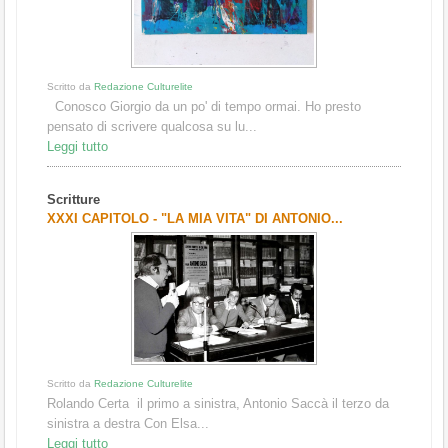
Scritto da
Redazione Culturelite
Conosco Giorgio da un po' di tempo ormai. Ho presto
pensato di scrivere qualcosa su lu...
Leggi tutto
Scritture
XXXI CAPITOLO - "LA MIA VITA" DI ANTONIO...
Scritto da
Redazione Culturelite
Rolando Certa il primo a sinistra, Antonio Saccà il terzo da
sinistra a destra Con Elsa...
Leggi tutto