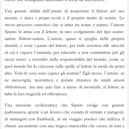
Una grande abilità dell’autore di trasportare il lettore nel suo
mondo, e darci i propri occhi e il proprio modo di sentire. Lo
stesso processo osmotico che si attua tra uomo e natura, l’autore
Spurio lo attua con il lettore, in uno svolgimento del tipo uomo-
autore /lettore-natura. L’autore, quasi si spoglia della propria
identità, e veste i panni del lettore, per farlo assistere alle atrocità
di cui è capace l’umanità, per educarlo a non commettere più gli
stessi errori, a rivestirlo della responsabilità del mondo, come se
quel mondo lui lo caricasse sulle spalle al lettore in modo da poter
dire: Vedi di cosa sono capaci gli uomini? Egli stesso, l’autore, se
ne meraviglia, inorridisce e prende distanza da simili azioni
obbrobriose, ma non può fare a meno di mostrarle al lettore in
tutta la loro tragicità ed efferatezza.
Una missione civilizzatrice che Spurio svolge con grande
padronanza, grazie a un lessico che esonda di termini e paragoni,
di immagini con flashback, in un viaggio poetico che utilizza il
climax ascendente con una tragica musicalità che cresce di toni e