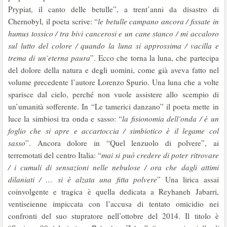
Prypiat, il canto delle betulle”, a trent’anni da disastro di
Chernobyl, il poeta scrive: “
le betulle campano ancora / fissate in
humus tossico / tra bivi cancerosi e un cane stanco / mi accaloro
sul lutto del colore / quando la luna si approssima / vacilla e
trema di un’eterna paura
”. Ecco che torna la luna, che partecipa
del dolore della natura e degli uomini, come già aveva fatto nel
volume precedente l’autore Lorenzo Spurio. Una luna che a volte
sparisce dal cielo, perché non vuole assistere allo scempio di
un’umanità sofferente. In “Le tamerici danzano” il poeta mette in
luce la simbiosi tra onda e sasso: “
la fisionomia dell’onda / è un
foglio che si apre e accartoccia / simbiotico è il legame col
sasso
”. Ancora dolore in “Quel lenzuolo di polvere”, ai
terremotati del centro Italia: “
mai si può credere di poter ritrovare
/ i cumuli di sensazioni nelle nebulose / ora che dagli attimi
dilaniati / … si è alzata una fitta polvere
” Una lirica assai
coinvolgente e tragica è quella dedicata a Reyhaneh Jabarri,
ventiseienne impiccata con l’accusa di tentato omicidio nei
confronti del suo stupratore nell’ottobre del 2014. Il titolo è