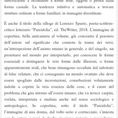
subcosciente a ricondurre a forme note, oggetti o profili dalla
forma casuale. La tendenza istintiva e automatica a trovare
strutture ordinate a forme familiari, in immagini disordinate.
È anche il titolo della silloge di Lorenzo Spurio, poeta-scrittore-
critico letterario “Pareidolia”, ed. TheWriter, 2018. L’immagine di
copertina, bella anticamera al volume, già concentra il pensiero
dell’autore sul significato che connota la trama dei versi,
un’introspezione dell’animo umano in generale, e del singolo, un
proiettarsi nel mondo per interpretarlo, per conoscere le forme
essenziali e distinguere le vere forme dalle illusioni, o forme
apparentemente reali, che bene rimangono occultate dal substrato
di false velature, che ci consegnano un mondo ovattato che deve
essere spogliato dalle incrostazioni, conurbazioni volutamente
indotte a coprire la vera essenza delle cose, e il cuore del
problema che gira intorno all’essere umano, che va invece carpita,
svelata, interpretata e studiata anche nel senso sociologico e
antropologico. In copertina, sotto il titolo “Pareidolia”,
l’immagine di una donna, dal volto serio e corrucciato, s’innesta