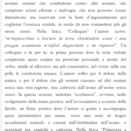
uomini, uomini che combattono contro altri uomini, che
compiono azioni efferate e malvagie, che non possono essere
dimenticate, ma osservate con la lente d’ingrandimento per
coglierne l’essenza crudele, in modo da non commettere più gli
stessi errori. Nella lirica “Colloquio” l’autore scrive:
“
m’inginocchiai a baciare la terra chiedendole scusa / una
pioggia acuminata m’infilzò dappertutto e mi rigenerò
”. Un
colloquio a tu per tu, in prima persona dove la serie verbale
comprende quasi sempre un pronome personale a monte del
verbo, simile al riflessivo, ma più connotativo, nel vivere sulla sua
pelle la condizione umana. L’autore soffre per il dolore della
natura, e per il dolore che gli uomini causano ad altri uomini
senza una vera ragione, una cattiveria dall’uomo all’uomo senza
senso. In questa sezione, intitolata “ecchimosi”, avviene, nello
svolgimento della trama poetica, nell’avvicendarsi e scorrere delle
liriche, un fluire poetico dove l’autore ci guida e accompagna
quasi prendendoci per mano, verso una serie di tragici
accadimenti naturali, o causati dall’inettitudine dell’uomo, o
perpetrati per crudeltà e cattiveria. Nella lirica “Primavera a