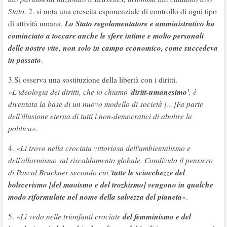
Stato
. 2. si nota una crescita esponenziale di controllo di ogni tipo
Lo Stato regolamentatore e amministrativo ha
di attività umana.
cominciato a toccare anche le sfere intime e molto personali
delle nostre vite, non solo in campo economico, come succedeva
in passato
.
3.Si osserva una sostituzione della libertà con i diritti.
diritt-umanesimo'
«L'ideologia dei diritti, che io chiamo '
, è
diventata la base di un nuovo modello di società [...]Fa parte
dell'illusione eterna di tutti i non-democratici di abolire la
politica»
.
4.
«Li trovo nella crociata vittoriosa dell'ambientalismo e
dell'allarmismo sul riscaldamento globale. Condivido il pensiero
tutte le sciocchezze del
di Pascal Bruckner secondo cui '
bolscevismo [del maoismo e del trozkismo] vengono in qualche
modo riformulate nel nome della salvezza del pianeta
»
.
del femminismo e del
5.
«Li vedo nelle trionfanti crociate