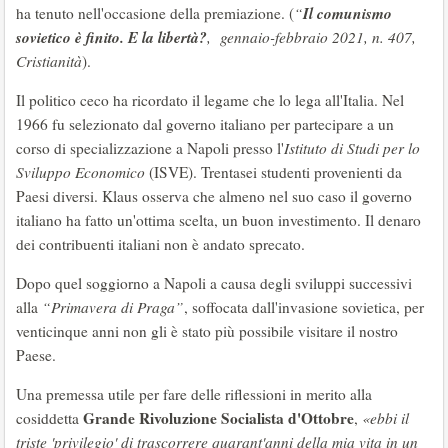
Il comunismo
ha tenuto nell'occasione della premiazione. (
“
sovietico è finito. E la libertà?
, gennaio-febbraio 2021, n. 407,
Cristianità
).
Il politico ceco ha ricordato il legame che lo lega all'Italia. Nel
1966 fu selezionato dal governo italiano per partecipare a un
corso di specializzazione a Napoli presso l'
Istituto di Studi per lo
Sviluppo Economico
(ISVE). Trentasei studenti provenienti da
Paesi diversi. Klaus osserva che almeno nel suo caso il governo
italiano ha fatto un'ottima scelta, un buon investimento. Il denaro
dei contribuenti italiani non è andato sprecato.
Dopo quel soggiorno a Napoli a causa degli sviluppi successivi
alla
“Primavera di Praga”
, soffocata dall'invasione sovietica, per
venticinque anni non gli è stato più possibile visitare il nostro
Paese.
Una premessa utile per fare delle riflessioni in merito alla
Grande Rivoluzione Socialista d'Ottobre
cosiddetta
,
«ebbi il
triste 'privilegio' di trascorrere quarant'anni della mia vita in un