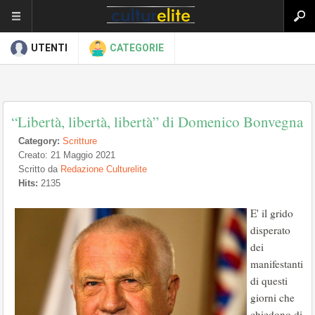
UTENTI
CATEGORIE
“Libertà, libertà, libertà” di Domenico Bonvegna
Category:
Scritture
Creato: 21 Maggio 2021
Scritto da
Redazione Culturelite
Hits:
2135
E' il grido
disperato
dei
manifestanti
di questi
giorni che
chiedono di