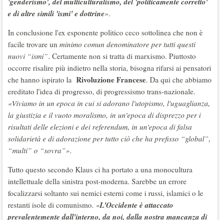
'genderismo', del multiculturalismo, del 'politicamente corretto'
e di altre simili 'ismi' e dottrine
»
.
In conclusione l'ex esponente politico ceco sottolinea che non è
facile trovare un
minimo comun denominatore per tutti questi
nuovi “ismi”
. Certamente non si tratta di marxismo. Piuttosto
occorre risalire più indietro nella storia, bisogna rifarsi ai pensatori
Rivoluzione Francese
che hanno ispirato la
. Da qui che abbiamo
ereditato l'idea di progresso, di progressismo trans-nazionale.
«Viviamo in un epoca in cui si adorano l'utopismo, l'uguaglianza,
la giustizia e il vuoto moralismo, in un'epoca di disprezzo per i
risultati delle elezioni e dei referendum, in un'epoca di falsa
solidarietà e di adorazione per tutto ciò che ha prefisso “global”,
“multi” o “sovra”»
.
Tutto questo secondo Klaus ci ha portato a una monocultura
intellettuale della sinistra post-moderna. Sarebbe un errore
focalizzarsi soltanto sui nemici esterni come i russi, islamici o le
L'Occidente è attaccato
restanti isole di comunismo.
«
prevalentemente dall'interno, da noi, dalla nostra mancanza di