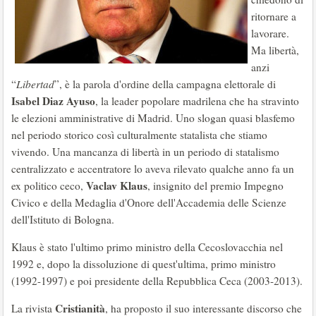
ritornare a
lavorare.
Ma libertà,
anzi
“
Libertad
”, è la parola d'ordine della campagna elettorale di
Isabel Diaz Ayuso
, la leader popolare madrilena che ha stravinto
le elezioni amministrative di Madrid. Uno slogan quasi blasfemo
nel periodo storico così culturalmente statalista che stiamo
vivendo. Una mancanza di libertà in un periodo di statalismo
centralizzato e accentratore lo aveva rilevato qualche anno fa un
Vaclav Klaus
ex politico ceco,
, insignito del premio Impegno
Civico e della Medaglia d'Onore dell'Accademia delle Scienze
dell'Istituto di Bologna.
Klaus è stato l'ultimo primo ministro della Cecoslovacchia nel
1992 e, dopo la dissoluzione di quest'ultima, primo ministro
(1992-1997) e poi presidente della Repubblica Ceca (2003-2013).
Cristianità
La rivista
, ha proposto il suo interessante discorso che