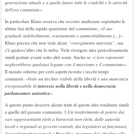
generazione attuale e a quelle future tutte le crudeltà e le atrocità
dell'era comunista»
.
In particolare Klaus osserva che occorre analizzare soprattutto le
ultime fasi della rapida sparizione del comunismo,
«il suo
graduale indebolimento, svuotamento e ammorbidimento [...]»
.
Klaus precisa che non vede alcun
“risorgimento marxista”
, ma
c'è qualcos'altro che lo turba. Vede risorgere idee pericolosamente
simili portate avanti sotto altri nomi. Anche se
«i loro esponenti
negherebbero qualsiasi legame con il marxismo e il comunismo»
.
Il mondo odierno per certi aspetti ricorda i vecchi tempi
comunisti.
«Vedo un declino visibile della libertà e una mancanza
interesse nella libertà e nella democrazia
irresponsabile di
parlamentare autentica
»
.
A questo punto descrive alcuni tratti di queste idee totalitarie simili
a quelle del passato comunista. 1.
Un trasferimento di potere dai
vari rappresentanti eletti a burocrati non eletti, dalle autorità
locali e regionali ai governi centrali, dai legislatori ai funzionari,
dai parlamenti nazionali a Bruxelles, insomma dal cittadino allo