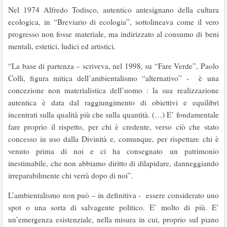
Nel 1974 Alfredo Todisco, autentico antesignano della cultura
ecologica, in “Breviario di ecologia”, sottolineava come il vero
progresso non fosse materiale, ma indirizzato al consumo di beni
mentali, estetici, ludici ed artistici.
“La base di partenza – scriveva, nel 1998, su “Fare Verde”, Paolo
Colli, figura mitica dell’ambientalismo “alternativo” - è una
concezione non materialistica dell’uomo : la sua realizzazione
autentica è data dal raggiungimento di obiettivi e equilibri
incentrati sulla qualità più che sulla quantità. (…) E’ fondamentale
fare proprio il rispetto, per chi è credente, verso ciò che stato
concesso in uso dalla Divinità e, comunque, per rispettare chi è
venuto prima di noi e ci ha consegnato un patrimonio
inestimabile, che non abbiamo diritto di dilapidare, danneggiando
irreparabilmente chi verrà dopo di noi”.
L’ambientalismo non può – in definitiva - essere considerato uno
spot o una sorta di salvagente politico. E’ molto di più. E’
un’emergenza esistenziale, nella misura in cui, proprio sul piano