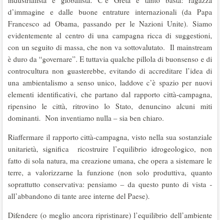
industrialista e globalista. C’è Greta e tanto basta: ragazza
d’immagine e dalle buone entrature internazionali (da Papa
Francesco ad Obama, passando per le Nazioni Unite). Siamo
evidentemente al centro di una campagna ricca di suggestioni,
con un seguito di massa, che non va sottovalutato. Il mainstream
è duro da “governare”. E tuttavia qualche pillola di buonsenso e di
controcultura non guasterebbe, evitando di accreditare l’idea di
una ambientalismo a senso unico, laddove c’è spazio per nuovi
elementi identificativi, che partano dal rapporto città-campagna,
ripensino le città, ritrovino lo Stato, denuncino alcuni miti
dominanti. Non inventiamo nulla – sia ben chiaro.
Riaffermare il rapporto città-campagna, visto nella sua sostanziale
unitarietà, significa ricostruire l’equilibrio idrogeologico, non
fatto di sola natura, ma creazione umana, che opera a sistemare le
terre, a valorizzarne la funzione (non solo produttiva, quanto
soprattutto conservativa: pensiamo – da questo punto di vista -
all’abbandono di tante aree interne del Paese).
Difendere (o meglio ancora ripristinare) l’equilibrio dell’ambiente