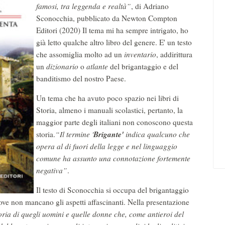
famosi, tra leggenda e realtà”
, di Adriano
Sconocchia, pubblicato da Newton Compton
Editori (2020) Il tema mi ha sempre intrigato, ho
già letto qualche altro libro del genere. E' un testo
che assomiglia molto ad un
inventario
, addirittura
un
dizionario
o
atlante
del brigantaggio e del
banditismo del nostro Paese.
Un tema che ha avuto poco spazio nei libri di
Storia, almeno i manuali scolastici, pertanto, la
maggior parte degli italiani non conoscono questa
Brigante'
storia.
“Il termine '
indica qualcuno che
opera al di fuori della legge e nel linguaggio
comune ha assunto una connotazione fortemente
negativa”
.
Il testo di Sconocchia si occupa del brigantaggio
dove non mancano gli aspetti affascinanti. Nella presentazione
oria di quegli uomini e quelle donne che, come antieroi del