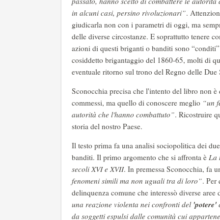
passato, hanno scelto di combattere le autorità d
in alcuni casi, persino rivoluzionari”
. Attenzio
giudicarla non con i parametri di oggi, ma sempr
delle diverse circostanze. E soprattutto tenere co
azioni di questi briganti o banditi sono “conditi”
cosiddetto brigantaggio del 1860-65, molti di que
eventuale ritorno sul trono del Regno delle Due S
Sconocchia precisa che l'intento del libro non è 
commessi, ma quello di conoscere meglio
“un f
autorità che l'hanno combattuto”
. Ricostruire 
storia del nostro Paese.
Il testo prima fa una analisi sociopolitica dei du
banditi. Il primo argomento che si affronta è
La n
secoli XVI e XVII
. In premessa Sconocchia, fa u
fenomeni simili ma non uguali tra di loro”
. Per
delinquenza comune che interessò diverse aree d
'potere'
una reazione violenta nei confronti del
da soggetti espulsi dalle comunità cui appartenev