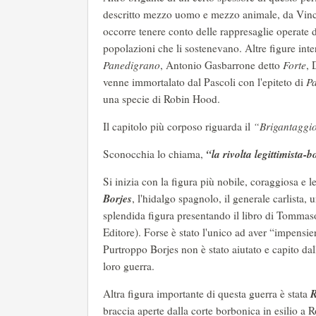
descritto mezzo uomo e mezzo animale, da Vin
occorre tenere conto delle rappresaglie operate da
popolazioni che li sostenevano. Altre figure inter
Panedigrano
, Antonio Gasbarrone detto
Forte
, 
venne immortalato dal Pascoli con l'epiteto di
Pa
una specie di Robin Hood.
Il capitolo più corposo riguarda il
“Brigantaggio
“la rivolta legittimista
Sconocchia lo chiama,
Si inizia con la figura più nobile, coraggiosa e l
Borjes
, l'hidalgo spagnolo, il generale carlista
splendida figura presentando il libro di Tomma
Editore). Forse è stato l'unico ad aver “impensier
Purtroppo Borjes non è stato aiutato e capito da
loro guerra.
R
Altra figura importante di questa guerra è stata
braccia aperte dalla corte borbonica in esilio a