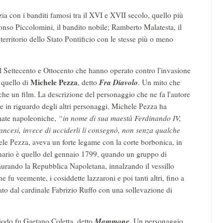
zia con i banditi famosi tra il XVI e XVII secolo, quello più
fonso Piccolomini, il bandito nobile; Ramberto Malatesta, il
 territorio dello Stato Pontificio con le stesse più o meno
 il Settecento e Ottocento che hanno operato contro l'invasione
Michele Pezza
Fra Diavolo
 quello di
, detto
. Un mito che
che un film. La descrizione del personaggio che ne fa l'autore
che in riguardo degli altri personaggi. Michele Pezza ha
mate napoleoniche,
“in nome di sua maestà Ferdinando IV,
ancesi, invece di ucciderli li consegnò, non senza qualche
ele Pezza, aveva un forte legame con la corte borbonica, in
enario è quello del gennaio 1799, quando un gruppo di
taurando la Repubblica Napoletana, innalzando il vessillo
ne fu veemente, i cosiddette lazzaroni e poi tanti altri, fino a
ato dal cardinale Fabrizio Ruffo con una sollevazione di
Mammone
riodo fu Gaetano Coletta, detto
. Un personaggio