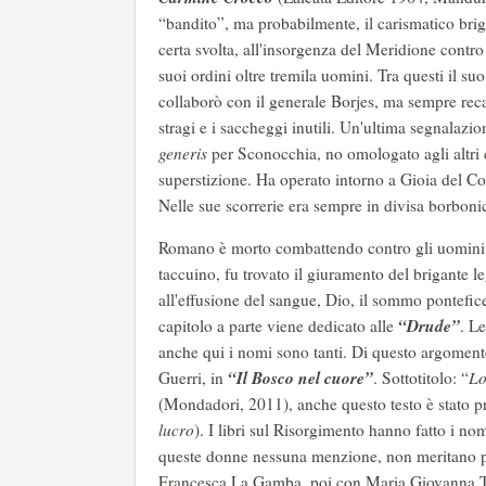
“bandito”, ma probabilmente, il carismatico brig
certa svolta, all'insorgenza del Meridione contro
suoi ordini oltre tremila uomini. Tra questi il su
collaborò con il generale Borjes, ma sempre reca
stragi e i saccheggi inutili. Un'ultima segnalazi
generis
per Sconocchia, no omologato agli altri 
superstizione. Ha operato intorno a Gioia del Col
Nelle sue scorrerie era sempre in divisa borboni
Romano è morto combattendo contro gli uomini d
taccuino, fu trovato il giuramento del brigante 
all'effusione del sangue, Dio, il sommo pontefice
“Drude”
capitolo a parte viene dedicato alle
. L
anche qui i nomi sono tanti. Di questo argomen
“Il Bosco nel cuore”
Guerri, in
. Sottotitolo: “
Lo
(Mondadori, 2011), anche questo testo è stato pr
lucro
). I libri sul Risorgimento hanno fatto i no
queste donne nessuna menzione, non meritano per
Francesca La Gamba, poi con Maria Giovanna Ti