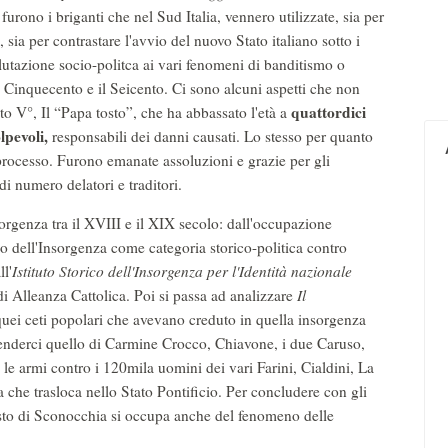
 furono i briganti che nel Sud Italia, vennero utilizzate, sia per
sia per contrastare l'avvio del nuovo Stato italiano sotto i
utazione socio-politca ai vari fenomeni di banditismo o
il Cinquecento e il Seicento. Ci sono alcuni aspetti che non
quattordici
sto V°, Il “Papa tosto”, che ha abbassato l'età a
lpevoli,
responsabili dei danni causati. Lo stesso per quanto
 processo. Furono emanate assoluzioni e grazie per gli
di numero delatori e traditori.
orgenza tra il XVIII e il XIX secolo: dall'occupazione
no dell'Insorgenza come categoria storico-politica contro
l'
Istituto Storico dell'Insorgenza per l'Identità nazionale
di Alleanza Cattolica. Poi si passa ad analizzare
Il
 quei ceti popolari che avevano creduto in quella insorgenza
ntenderci quello di Carmine Crocco, Chiavone, i due Caruso,
e armi contro i 120mila uomini dei vari Farini, Cialdini, La
a che trasloca nello Stato Pontificio. Per concludere con gli
testo di Sconocchia si occupa anche del fenomeno delle