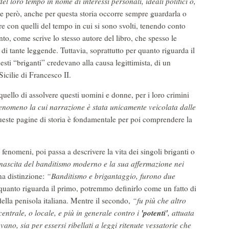
el loro tempo in nome di interessi personali, ideali politici o,
ne però, anche per questa storia occorre sempre guardarla o
e con quelli del tempo in cui si sono svolti, tenendo conto
nto, come scrive lo stesso autore del libro, che spesso le
 di tante leggende. Tuttavia, soprattutto per quanto riguarda il
sti “briganti” credevano alla causa legittimista, di un
icilie di Francesco II.
quello di assolvere questi uomini e donne, per i loro crimini
enomeno la cui narrazione è stata unicamente veicolata dalle
queste pagine di storia è fondamentale per poi comprendere la
e fenomeni, poi passa a descrivere la vita dei singoli briganti o
ascita del banditismo moderno e la sua affermazione nei
na distinzione:
“Banditismo e brigantaggio, furono due
 quanto riguarda il primo, potremmo definirlo come un fatto di
ella penisola italiana. Mentre il secondo,
“fu più che altro
'potenti'
centrale, o locale, e più in generale contro i
, attuata
ano, sia per essersi ribellati a leggi ritenute vessatorie che