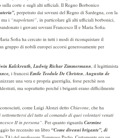
sulla corte e sugli alti ufficiali. Il Regno Borbonico
rateria”,
perpetrato dai sovrani del Regno di Sardegna, con la
, ma i
“napoletani”
, in particolare gli alti ufficiali borbonici,
bandonato i giovani sovrani Francesco II e Maria Sofia.
ria Sofia ha cercato in tutti i modi di riconquistare il
 un gruppo di nobili europei accorsi generosamente per
win Kalckreuth, Ludwig Richar Zimmermann
, il legittimista
ance,
Emile Teodule De Christen
Augustin de
i francesi
,
nizzare una vera e propria guerriglia, forse perchè non
estrati, ma soprattutto perché i briganti erano difficilmente
iù conosciuti, come Luigi Alonzi detto
Chiavone
, che ha
 sottomettersi del tutto al comando di quei volontari venuti
Carmine
ancesco II in persona”
. Per quanto riguarda
“Come divenni brigante”, di
aggio ho recensito un libro
ia TA) del professore Tommaso Pedio. Certamente era un