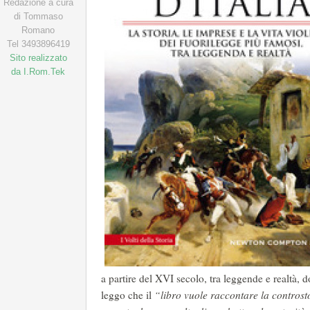
Redazione a cura
di Tommaso
Romano
Tel 3493896419
Sito realizzato
da I.Rom.Tek
a partire del XVI secolo, tra leggende e realtà, 
leggo che il
“libro vuole raccontare la controst