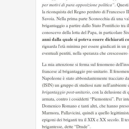
per motivi di pura opposizione politica”
. Questi
la riconquista del Regno perduto di Francesco II, 
Savoia. Nella prima parte Sconocchia dà una val
brigantaggio a partire dallo Stato Pontificio tra 
conoscevo della lotta del Papa, in particolare Si
anni dalla quale si poteva essere dichiarati co
riguarda l'età minima per essere giudicati in un
eventuali pentiti, nella speranza che crescessero 
La mia attenzione si ferma sul fenomeno dell'ins
francese al brigantaggio pre-unitario. Il fenome
Napoleone è stato abbondantemente tracciato dal
(ISIN) un gruppo di studiosi nate nell'ambiente 
brigantaggio post-unitario
, con la delusione di
armata, contro i cosiddetti “Piemontesi”. Per i
Domenico Romano e tanti altri, che hanno preso l
Marmora, Pallavicini, quindi a quello legittimist
epigoni dei briganti tra il XIX e XX secolo. Il 
brigantesse, dette “Drude”.