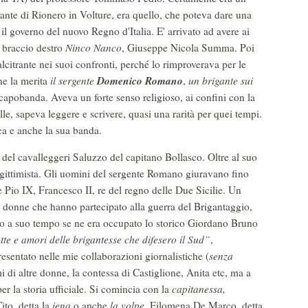
ante di Rionero in Volture, era quello, che poteva dare una
 il governo del nuovo Regno d'Italia. E' arrivato ad avere ai
o braccio destro
Ninco Nanco
, Giuseppe Nicola Summa. Poi
lcitrante nei suoi confronti, perché lo rimproverava per le
Domenico Romano
one la merita
il
sergente
,
un brigante sui
capobanda. Aveva un forte senso religioso, ai confini con la
le, sapeva leggere e scrivere, quasi una rarità per quei tempi.
ca e anche la sua banda.
el cavalleggeri Saluzzo del capitano Bollasco. Oltre al suo
legittimista. Gli uomini del sergente Romano giuravano fino
 Pio IX, Francesco II, re del regno delle Due Sicilie. Un
e donne che hanno partecipato alla guerra del Brigantaggio,
to a suo tempo se ne era occupato lo storico Giordano Bruno
tte e amori delle brigantesse che difesero il Sud”
,
esentato nelle mie collaborazioni giornalistiche (
senza
mi di altre donne, la contessa di Castiglione, Anita etc, ma a
 la storia ufficiale. Si comincia con la
capitanessa,
to, detta la
iena
o anche
la volpe
. Filomena De Marco, detta