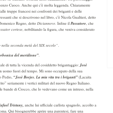
cenzo Cuoco. Anche qui c'è molta leggenda. Chiaramente
lle truppe francesi nei confronti dei briganti e delle
essanti che si descrivono nel libro, c'è Nicola Gualtieri, detto
Passatore
Domenico Regno, detto
Diciannove
. Infine il
, che
ssator cortese
, nobilitando la figura, che veniva considerato
 nella seconda metà del XIX secolo”
.
-borbonica del meridione”
.
Josè
eale di tutta la vicenda del cosiddetto brigantaggio:
, un uomo fuori del tempo. Mi sono occupato della sua
“Josè Borjes. La mia vita tra i briganti”
so Pedio,
(Lacaita
ito” seriamente i vertici militari del nuovo Regno Italiano.
lle bande di Crocco, che lo vedevano come un intruso, nella
afael Tristany,
anche lui ufficiale carlista spagnolo, accolto a
 Roma. Qui bisognerebbe aprire una parentesi, fare una