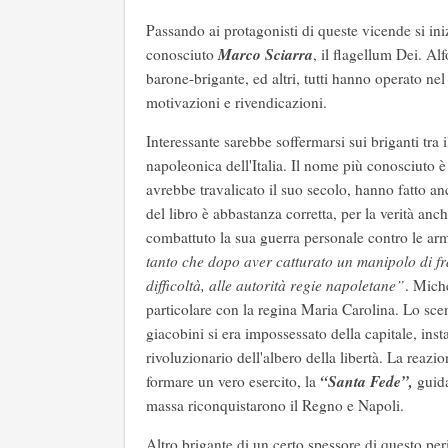
Passando ai protagonisti di queste vicende si ini
Marco Sciarra
conosciuto
, il flagellum Dei. Al
barone-brigante, ed altri, tutti hanno operato nel
motivazioni e rivendicazioni.
Interessante sarebbe soffermarsi sui briganti tra
napoleonica dell'Italia. Il nome più conosciuto è
avrebbe travalicato il suo secolo, hanno fatto an
del libro è abbastanza corretta, per la verità an
combattuto la sua guerra personale contro le ar
tanto che dopo aver catturato un manipolo di fr
difficoltà, alle autorità regie napoletane”
. Mich
particolare con la regina Maria Carolina. Lo sc
giacobini si era impossessato della capitale, ins
rivoluzionario dell'albero della libertà. La reazio
“Santa Fede”,
formare un vero esercito, la
guid
massa riconquistarono il Regno e Napoli.
Altro brigante di un certo spessore di questo pe