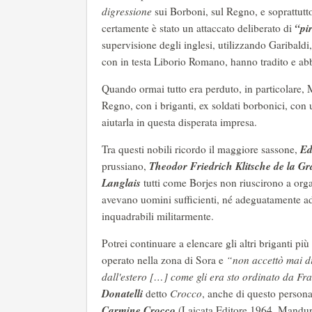
digressione
sui Borboni, sul Regno, e soprattutto 
“pi
certamente è stato un attaccato deliberato di
supervisione degli inglesi, utilizzando Garibaldi
con in testa Liborio Romano, hanno tradito e ab
Quando ormai tutto era perduto, in particolare, Ma
Regno, con i briganti, ex soldati borbonici, con
aiutarla in questa disperata impresa.
Ed
Tra questi nobili ricordo il maggiore sassone,
Theodor Friedrich Klitsche de la Gr
prussiano,
Langlais
tutti come Borjes non riuscirono a orga
avevano uomini sufficienti, né adeguatamente add
inquadrabili militarmente.
Potrei continuare a elencare gli altri briganti p
operato nella zona di Sora e
“non accettò mai di
dall'estero […] come gli era sto ordinato da Fr
Donatelli
detto
Crocco
, anche di questo person
Carmine Crocco
(Laicata Editore 1964, Mandur