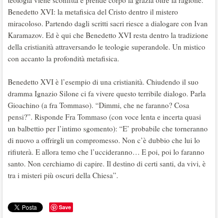
teologia viene sconfitta e prende corpo la grazia oltre la ragione.
Benedetto XVI: la metafisica del Cristo dentro il mistero
miracoloso. Partendo dagli scritti sacri riesce a dialogare con Ivan
Karamazov. Ed è qui che Benedetto XVI resta dentro la tradizione
della cristianità attraversando le teologie superandole. Un mistico
con accanto la profondità metafisica.
Benedetto XVI è l’esempio di una cristianità. Chiudendo il suo
dramma Ignazio Silone ci fa vivere questo terribile dialogo. Parla
Gioachino (a fra Tommaso). “Dimmi, che ne faranno? Cosa
pensi?”. Risponde Fra Tommaso (con voce lenta e incerta quasi
un balbettio per l’intimo sgomento): “E’ probabile che torneranno
di nuovo a offrirgli un compromesso. Non c’è dubbio che lui lo
rifiuterà. E allora temo che l’uccideranno… E poi, poi lo faranno
santo. Non cerchiamo di capire. Il destino di certi santi, da vivi, è
tra i misteri più oscuri della Chiesa”.
Save