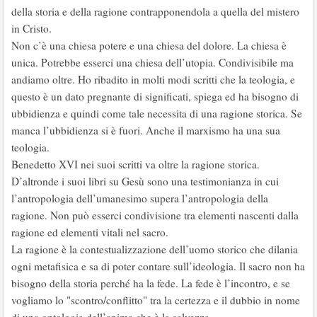
della storia e della ragione contrapponendola a quella del mistero
in Cristo.
Non c’è una chiesa potere e una chiesa del dolore. La chiesa è
unica. Potrebbe esserci una chiesa dell’utopia. Condivisibile ma
andiamo oltre. Ho ribadito in molti modi scritti che la teologia, e
questo è un dato pregnante di significati, spiega ed ha bisogno di
ubbidienza e quindi come tale necessita di una ragione storica. Se
manca l’ubbidienza si è fuori. Anche il marxismo ha una sua
teologia.
Benedetto XVI nei suoi scritti va oltre la ragione storica.
D’altronde i suoi libri su Gesù sono una testimonianza in cui
l’antropologia dell’umanesimo supera l’antropologia della
ragione. Non può esserci condivisione tra elementi nascenti dalla
ragione ed elementi vitali nel sacro.
La ragione è la contestualizzazione dell’uomo storico che dilania
ogni metafisica e sa di poter contare sull’ideologia. Il sacro non ha
bisogno della storia perché ha la fede. La fede è l’incontro, e se
vogliamo lo "scontro/conflitto" tra la certezza e il dubbio in nome