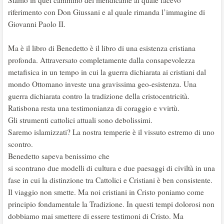
Siamo in quel cammino del mendicante al quale facevo
riferimento con Don Giussani e al quale rimanda l’immagine di
Giovanni Paolo II.
Ma è il libro di Benedetto è il libro di una esistenza cristiana
profonda. Attraversato completamente dalla consapevolezza
metafisica in un tempo in cui la guerra dichiarata ai cristiani dal
mondo Ottomano investe una gravissima geo-esistenza. Una
guerra dichiarata contro la tradizione della cristocentricità.
Ratisbona resta una testimonianza di coraggio e vvirtù.
Gli strumenti cattolici attuali sono debolissimi.
Saremo islamizzati? La nostra temperie è il vissuto estremo di uno
scontro.
Benedetto sapeva benissimo che
si scontrano due modelli di cultura e due paesaggi di civiltà in una
fase in cui la distinzione tra Cattolici e Cristiani è ben consistente.
Il viaggio non smette. Ma noi cristiani in Cristo poniamo come
principio fondamentale la Tradizione. In questi tempi dolorosi non
dobbiamo mai smettere di essere testimoni di Cristo. Ma