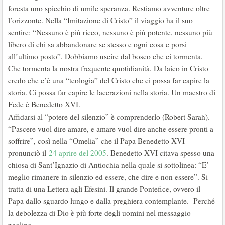
foresta uno spicchio di umile speranza. Restiamo avventure oltre
l’orizzonte. Nella “Imitazione di Cristo” il viaggio ha il suo
sentire: “Nessuno è più ricco, nessuno è più potente, nessuno più
libero di chi sa abbandonare se stesso e ogni cosa e porsi
all’ultimo posto”. Dobbiamo uscire dal bosco che ci tormenta.
Che tormenta la nostra frequente quotidianità. Da laico in Cristo
credo che c’è una “teologia” del Cristo che ci possa far capire la
storia. Ci possa far capire le lacerazioni nella storia. Un maestro di
Fede è Benedetto XVI.
Affidarsi al “potere del silenzio” è comprenderlo (Robert Sarah).
“Pascere vuol dire amare, e amare vuol dire anche essere pronti a
soffrire”, così nella “Omelia” che il Papa Benedetto XVI
pronunciò il
24 aprire del 2005
. Benedetto XVI citava spesso una
chiosa di Sant’Ignazio di Antiochia nella quale si sottolinea: “E’
meglio rimanere in silenzio ed essere, che dire e non essere”. Si
tratta di una Lettera agli Efesini. Il grande Pontefice, ovvero il
Papa dallo sguardo lungo e dalla preghiera contemplante. Perché
la debolezza di Dio è più forte degli uomini nel messaggio