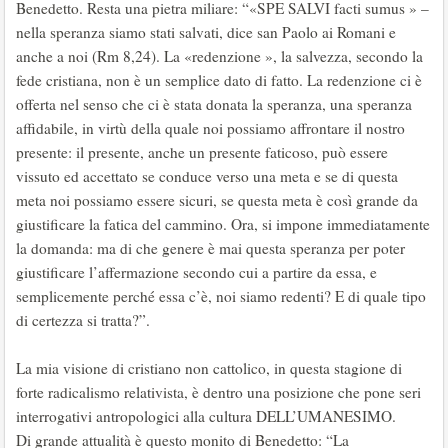
Benedetto. Resta una pietra miliare: “«SPE SALVI facti sumus » –
nella speranza siamo stati salvati, dice san Paolo ai Romani e
anche a noi (Rm 8,24). La «redenzione », la salvezza, secondo la
fede cristiana, non è un semplice dato di fatto. La redenzione ci è
offerta nel senso che ci è stata donata la speranza, una speranza
affidabile, in virtù della quale noi possiamo affrontare il nostro
presente: il presente, anche un presente faticoso, può essere
vissuto ed accettato se conduce verso una meta e se di questa
meta noi possiamo essere sicuri, se questa meta è così grande da
giustificare la fatica del cammino. Ora, si impone immediatamente
la domanda: ma di che genere è mai questa speranza per poter
giustificare l’affermazione secondo cui a partire da essa, e
semplicemente perché essa c’è, noi siamo redenti? E di quale tipo
di certezza si tratta?”.
La mia visione di cristiano non cattolico, in questa stagione di
forte radicalismo relativista, è dentro una posizione che pone seri
interrogativi antropologici alla cultura DELL’UMANESIMO.
Di grande attualità è questo monito di Benedetto: “La