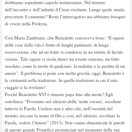
dobbiamo soprattutto saperlo testimoniare. Nel mistero
dell’incontro e dell’infinito il Cristo rivelante. Lungo quale strada
percorrere il cammino? Resta l’interrogativo ma abbiamo bisogno
di vivere nella Profezia.
Così Maria Zambrano, che Benedetto conosceva bene: “Il sapere
delle cose della vita è frutto di lunghi patimenti, di lunga
osservazione, che ad un tratto si condensa in un istante di lucida
visione. Tale sapere si rivela dietro un evento estremo, un fatto
assoluto, come la morte di qualcuno, la malattia o la perdita di un
amore”. Il problema si pone con molta gravità, oggi. Benedetto è
la cristianità nella tradizione. In quella tradizione in cui il mio
viaggio si fa rivelante!
Perché Benedetto XVI è rimasto papa fino alla morte? Egli
sottolinea: “Possiamo nel silenzio della ‘notte oscura’, ascoltare
tuttavia la Parola. Credere non è altro che, nell’oscurità del
mondo, toccare la mano di Dio e così, nel silenzio, ascoltare la
Parola, vedere l’Amore” (2013). Non vanno dimenticate le parole
di questo grande Pontefice pronunciate nel momento della sua