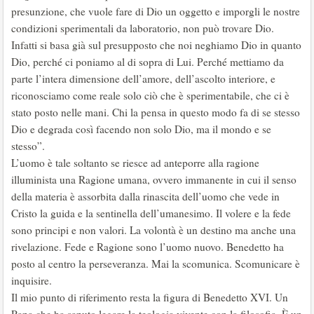
presunzione, che vuole fare di Dio un oggetto e imporgli le nostre
condizioni sperimentali da laboratorio, non può trovare Dio.
Infatti si basa già sul presupposto che noi neghiamo Dio in quanto
Dio, perché ci poniamo al di sopra di Lui. Perché mettiamo da
parte l’intera dimensione dell’amore, dell’ascolto interiore, e
riconosciamo come reale solo ciò che è sperimentabile, che ci è
stato posto nelle mani. Chi la pensa in questo modo fa di se stesso
Dio e degrada così facendo non solo Dio, ma il mondo e se
stesso”.
L’uomo è tale soltanto se riesce ad anteporre alla ragione
illuminista una Ragione umana, ovvero immanente in cui il senso
della materia è assorbita dalla rinascita dell’uomo che vede in
Cristo la guida e la sentinella dell’umanesimo. Il volere e la fede
sono principi e non valori. La volontà è un destino ma anche una
rivelazione. Fede e Ragione sono l’uomo nuovo. Benedetto ha
posto al centro la perseveranza. Mai la scomunica. Scomunicare è
inquisire.
Il mio punto di riferimento resta la figura di Benedetto XVI. Un