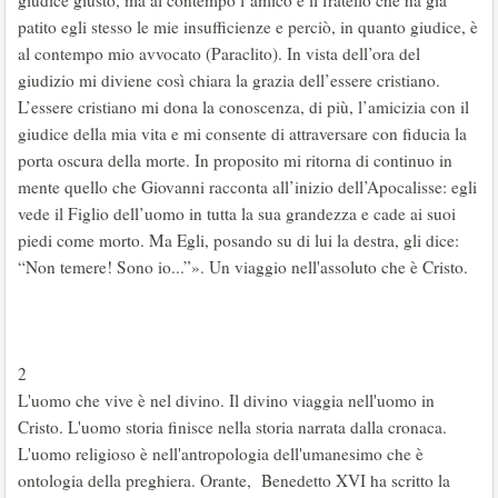
giudice giusto, ma al contempo l’amico e il fratello che ha già
patito egli stesso le mie insufficienze e perciò, in quanto giudice, è
al contempo mio avvocato (Paraclito). In vista dell’ora del
giudizio mi diviene così chiara la grazia dell’essere cristiano.
L’essere cristiano mi dona la conoscenza, di più, l’amicizia con il
giudice della mia vita e mi consente di attraversare con fiducia la
porta oscura della morte. In proposito mi ritorna di continuo in
mente quello che Giovanni racconta all’inizio dell’Apocalisse: egli
vede il Figlio dell’uomo in tutta la sua grandezza e cade ai suoi
piedi come morto. Ma Egli, posando su di lui la destra, gli dice:
“Non temere! Sono io...”». Un viaggio nell'assoluto che è Cristo.
2
L'uomo che vive è nel divino. Il divino viaggia nell'uomo in
Cristo. L'uomo storia finisce nella storia narrata dalla cronaca.
L'uomo religioso è nell'antropologia dell'umanesimo che è
ontologia della preghiera. Orante, Benedetto XVI ha scritto la