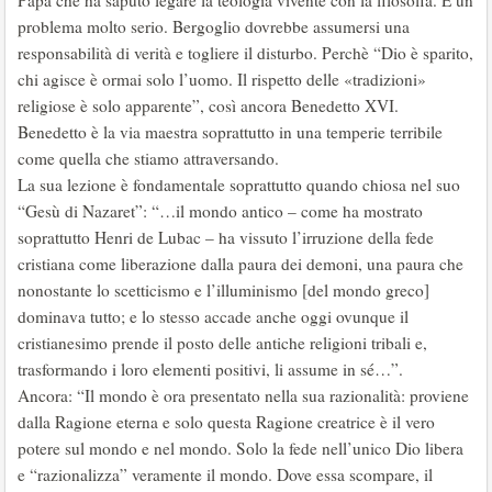
Papa che ha saputo legare la teologia vivente con la filosofia. È un
problema molto serio. Bergoglio dovrebbe assumersi una
responsabilità di verità e togliere il disturbo. Perchè “Dio è sparito,
chi agisce è ormai solo l’uomo. Il rispetto delle «tradizioni»
religiose è solo apparente”, così ancora Benedetto XVI.
Benedetto è la via maestra soprattutto in una temperie terribile
come quella che stiamo attraversando.
La sua lezione è fondamentale soprattutto quando chiosa nel suo
“Gesù di Nazaret”: “…il mondo antico – come ha mostrato
soprattutto Henri de Lubac – ha vissuto l’irruzione della fede
cristiana come liberazione dalla paura dei demoni, una paura che
nonostante lo scetticismo e l’illuminismo [del mondo greco]
dominava tutto; e lo stesso accade anche oggi ovunque il
cristianesimo prende il posto delle antiche religioni tribali e,
trasformando i loro elementi positivi, li assume in sé…”.
Ancora: “Il mondo è ora presentato nella sua razionalità: proviene
dalla Ragione eterna e solo questa Ragione creatrice è il vero
potere sul mondo e nel mondo. Solo la fede nell’unico Dio libera
e “razionalizza” veramente il mondo. Dove essa scompare, il