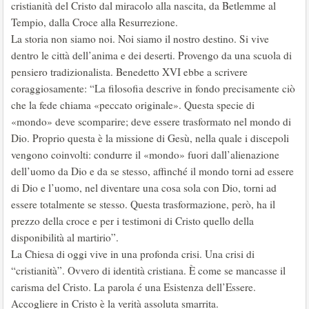
cristianità del Cristo dal miracolo alla nascita, da Betlemme al
Tempio, dalla Croce alla Resurrezione.
La storia non siamo noi. Noi siamo il nostro destino. Si vive
dentro le città dell’anima e dei deserti. Provengo da una scuola di
pensiero tradizionalista. Benedetto XVI ebbe a scrivere
coraggiosamente: “La filosofia descrive in fondo precisamente ciò
che la fede chiama «peccato originale». Questa specie di
«mondo» deve scomparire; deve essere trasformato nel mondo di
Dio. Proprio questa è la missione di Gesù, nella quale i discepoli
vengono coinvolti: condurre il «mondo» fuori dall’alienazione
dell’uomo da Dio e da se stesso, affinché il mondo torni ad essere
di Dio e l’uomo, nel diventare una cosa sola con Dio, torni ad
essere totalmente se stesso. Questa trasformazione, però, ha il
prezzo della croce e per i testimoni di Cristo quello della
disponibilità al martirio”.
La Chiesa di oggi vive in una profonda crisi. Una crisi di
“cristianità”. Ovvero di identità cristiana. È come se mancasse il
carisma del Cristo. La parola é una Esistenza dell’Essere.
Accogliere in Cristo è la verità assoluta smarrita.