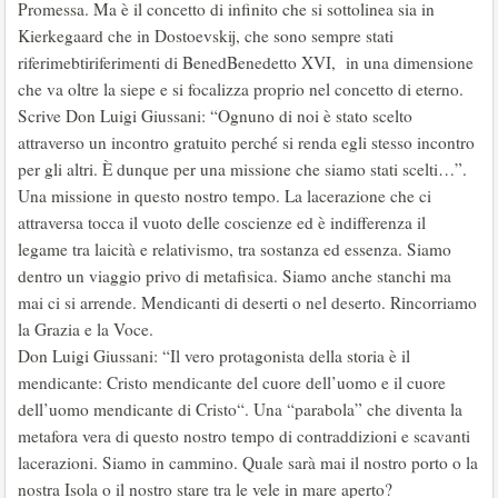
Promessa. Ma è il concetto di infinito che si sottolinea sia in
Kierkegaard che in Dostoevskij, che sono sempre stati
riferimebtiriferimenti di BenedBenedetto XVI, in una dimensione
che va oltre la siepe e si focalizza proprio nel concetto di eterno.
Scrive Don Luigi Giussani: “Ognuno di noi è stato scelto
attraverso un incontro gratuito perché si renda egli stesso incontro
per gli altri. È dunque per una missione che siamo stati scelti…”.
Una missione in questo nostro tempo. La lacerazione che ci
attraversa tocca il vuoto delle coscienze ed è indifferenza il
legame tra laicità e relativismo, tra sostanza ed essenza. Siamo
dentro un viaggio privo di metafisica. Siamo anche stanchi ma
mai ci si arrende. Mendicanti di deserti o nel deserto. Rincorriamo
la Grazia e la Voce.
Don Luigi Giussani: “Il vero protagonista della storia è il
mendicante: Cristo mendicante del cuore dell’uomo e il cuore
dell’uomo mendicante di Cristo“. Una “parabola” che diventa la
metafora vera di questo nostro tempo di contraddizioni e scavanti
lacerazioni. Siamo in cammino. Quale sarà mai il nostro porto o la
nostra Isola o il nostro stare tra le vele in mare aperto?