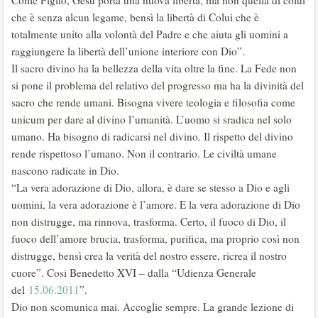
Come Figlio, Gesù porta una nuova libertà, ma non quella di colui
che è senza alcun legame, bensì la libertà di Colui che è
totalmente unito alla volontà del Padre e che aiuta gli uomini a
raggiungere la libertà dell’unione interiore con Dio”.
Il sacro divino ha la bellezza della vita oltre la fine. La Fede non
si pone il problema del relativo del progresso ma ha la divinità del
sacro che rende umani. Bisogna vivere teologia e filosofia come
unicum per dare al divino l’umanità. L’uomo si sradica nel solo
umano. Ha bisogno di radicarsi nel divino. Il rispetto del divino
rende rispettoso l’umano. Non il contrario. Le civiltà umane
nascono radicate in Dio.
“La vera adorazione di Dio, allora, è dare se stesso a Dio e agli
uomini, la vera adorazione è l’amore. E la vera adorazione di Dio
non distrugge, ma rinnova, trasforma. Certo, il fuoco di Dio, il
fuoco dell’amore brucia, trasforma, purifica, ma proprio così non
distrugge, bensì crea la verità del nostro essere, ricrea il nostro
cuore”. Cosi Benedetto XVI – dalla “Udienza Generale
del
15.06.2011
”.
Dio non scomunica mai. Accoglie sempre. La grande lezione di