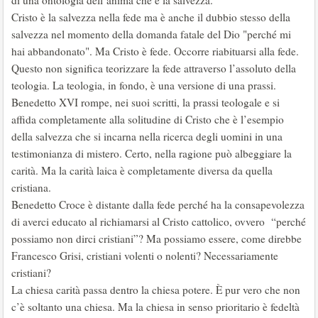
di una ontologia dell’anima che è la salvezza.
Cristo è la salvezza nella fede ma è anche il dubbio stesso della
salvezza nel momento della domanda fatale del Dio "perché mi
hai abbandonato". Ma Cristo è fede. Occorre riabituarsi alla fede.
Questo non significa teorizzare la fede attraverso l’assoluto della
teologia. La teologia, in fondo, è una versione di una prassi.
Benedetto XVI rompe, nei suoi scritti, la prassi teologale e si
affida completamente alla solitudine di Cristo che è l’esempio
della salvezza che si incarna nella ricerca degli uomini in una
testimonianza di mistero. Certo, nella ragione può albeggiare la
carità. Ma la carità laica è completamente diversa da quella
cristiana.
Benedetto Croce è distante dalla fede perché ha la consapevolezza
di averci educato al richiamarsi al Cristo cattolico, ovvero “perché
possiamo non dirci cristiani”? Ma possiamo essere, come direbbe
Francesco Grisi, cristiani volenti o nolenti? Necessariamente
cristiani?
La chiesa carità passa dentro la chiesa potere. È pur vero che non
c’è soltanto una chiesa. Ma la chiesa in senso prioritario è fedeltà