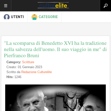
UTENTI
CATEGORIE
"La scomparsa di Benedetto XVI ha la tradizione
nella salvezza dell'uomo. Il suo viaggio in me" di
Pierfranco Bruni
Category:
Scritture
Creato: 01 Gennaio 2023
Scritto da
Redazione Culturelite
Hits:
1246