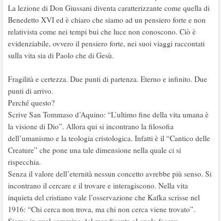
La lezione di Don Giussani diventa caratterizzante come quella di
Benedetto XVI ed è chiaro che siamo ad un pensiero forte e non
relativista come nei tempi bui che luce non conoscono. Ciò è
evidenziabile, ovvero il pensiero forte, nei suoi viaggi raccontati
sulla vita sia di Paolo che di Gesù.
Fragilità e certezza. Due punti di partenza. Eterno e infinito. Due
punti di arrivo.
Perché questo?
Scrive San Tommaso d’Aquino: “L’ultimo fine della vita umana è
la visione di Dio”. Allora qui si incontrano la filosofia
dell’umanismo e la teologia cristologica. Infatti è il “Cantico delle
Creature” che pone una tale dimensione nella quale ci si
rispecchia.
Senza il valore dell’eternità nessun concetto avrebbe più senso. Si
incontrano il cercare e il trovare e interagiscono. Nella vita
inquieta del cristiano vale l’osservazione che Kafka scrisse nel
1916: “Chi cerca non trova, ma chi non cerca viene trovato”.