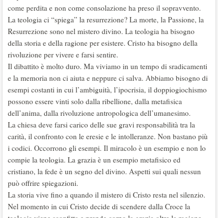
come perdita e non come consolazione ha preso il sopravvento.
La teologia ci “spiega” la resurrezione? La morte, la Passione, la
Resurrezione sono nel mistero divino. La teologia ha bisogno
della storia e della ragione per esistere. Cristo ha bisogno della
rivoluzione per vivere e farsi sentire.
Il dibattito è molto duro. Ma viviamo in un tempo di sradicamenti
e la memoria non ci aiuta e neppure ci salva. Abbiamo bisogno di
esempi costanti in cui l’ambiguità, l’ipocrisia, il doppiogiochismo
possono essere vinti solo dalla ribellione, dalla metafisica
dell’anima, dalla rivoluzione antropologica dell’umanesimo.
La chiesa deve farsi carico delle sue gravi responsabilità tra la
carità, il confronto con le eresie e le intolleranze. Non bastano più
i codici. Occorrono gli esempi. Il miracolo è un esempio e non lo
compie la teologia. La grazia è un esempio metafisico ed
cristiano, la fede è un segno del divino. Aspetti sui quali nessun
può offrire spiegazioni.
La storia vive fino a quando il mistero di Cristo resta nel silenzio.
Nel momento in cui Cristo decide di scendere dalla Croce la