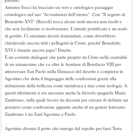
paolino.
Antonio Socci ha tracciato un vero e ontologico passaggio
cristologico nel suo “Avventurieri dell’eterno”. Con “Il segreto di
Benedetto XVI” (Rizzoli) tocca alcuni nodi ancora non risolti e
che non facilmente si risolveranno. L’attuale pontificato è un nodo
di gordio. Ci saremmo dovuti domandare, come dovrebbero
chiederselo ancora tutti i pellegrini in Cristo, perché Benedetto
XVI è rimasto ancora papa? Emeito.
È un costante dialogare che parte proprio da Cristo nella centralità
di un umanesimo che va oltre le frontiere di Bonifacio VIII per
attraversare San Paolo nella Damasco del deserto e compiersi in
Agostino che detta il linguaggio delle confessioni grazie alla
definizione della bellezza come metafisica e mai come teologia. A
questi riferimenti si era ancorata anche la filosofa spagnola Maria
Zambrano, sulla quale lavoro da decenni per cercare di definire un
pensiero come confessione appunto anche di un genere letterario.
Zambrano è tra Sant’Agostino e Paolo.
Agostino diventa il porto che emerge dal sepolto per farsi Terra