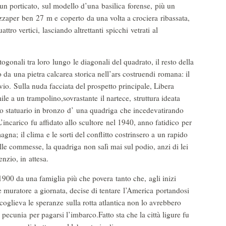
 un porticato, sul modello d’una basilica forense, più un
ezzaper ben 27 m e coperto da una volta a crociera ribassata,
tro vertici, lasciando altrettanti spicchi vetrati al
rtogonali tra loro lungo le diagonali del quadrato, il resto della
o da una pietra calcarea storica nell’ars costruendi romana: il
avio. Sulla nuda facciata del prospetto principale, Libera
le a un trampolino,sovrastante il nartece, struttura ideata
po statuario in bronzo d’ una quadriga che incedevatirando
 L’incarico fu affidato allo scultore nel 1940, anno fatidico per
magna; il clima e le sorti del conflitto costrinsero a un rapido
le commesse, la quadriga non salì mai sul podio, anzi di lei
enzio, in attesa.
900 da una famiglia più che povera tanto che, agli inizi
 muratore a giornata, decise di tentare l’America portandosi
coglieva le speranze sulla rotta atlantica non lo avrebbero
pecunia per pagarsi l’imbarco.Fatto sta che la città ligure fu