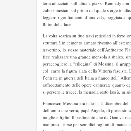
terra affacciato sull’attuale piazza Kennedy con
cubo innestato sul primo dal quale s’erge in alt
leggero rigonfiamento d’una vela, poggiata ai quat
fluire della luce.
La volta scarica su due travi reticolari in ferro o
struttura è in cemento armato rivestito all’estern
travertino, lo stesso materiale dell’Anfiteatro Fl
fece realizzare una grande mensola a sbalzo, simi
peraccogliere la “ciliegina” di Messina, il grup
col carro la figura alata della Vittoria fascista.
l’entrata in guerra dell’Italia a fianco dell’ Alle
raffreddamento delle opere cantierate quanto del
si persero le tracce, la mensola restò lassù, in sil
Francesco Messina era nato il 15 dicembre del 1
dell’anno che verrà, papà Angelo, di professione
moglie e figlio. Il bastimento che da Genova rac
mai preso, forse per semplici ragioni di mancata 