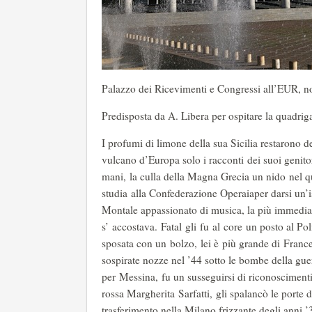
Palazzo dei Ricevimenti e Congressi all’EUR, n
Predisposta da A. Libera per ospitare la quadriga 
I profumi di limone della sua Sicilia restarono d
vulcano d’Europa solo i racconti dei suoi genito
mani, la culla della Magna Grecia un nido nel qua
studia alla Confederazione Operaiaper darsi un’is
Montale appassionato di musica, la più immediata
s’ accostava. Fatal gli fu al core un posto al 
sposata con un bolzo, lei è più grande di Franc
sospirate nozze nel ’44 sotto le bombe della guer
per Messina, fu un susseguirsi di riconosciment
rossa Margherita Sarfatti, gli spalancò le porte 
trasferimento nella Milano frizzante degli anni 