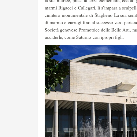
la sua nutrice, presa la terza elementare, eccolo
marmi Rigacci e Callegari, lì s’impara a scalpella
cimitero monumentale di Staglieno La sua sembra
di marmo e carrugi fino al successo vero partend
Società genovese Promotrice delle Belle Arti, ma
ucciderle, come Saturno con ipropri figli.