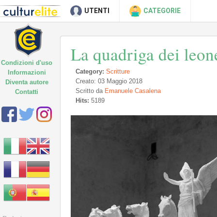
UTENTI
CATEGORIE
La quadriga dei leon
Condizioni d'uso
Category:
Scritture
Informazioni
Creato: 03 Maggio 2018
Diventa autore
Scritto da
Emanuele Casalena
Contatti
Hits:
5189