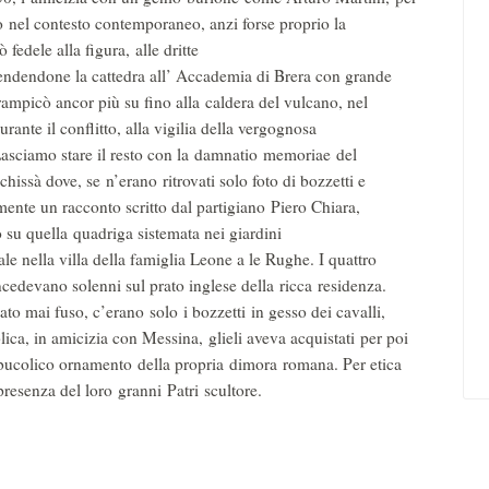
so nel contesto contemporaneo, anzi forse proprio la
fedele alla figura, alle dritte
endendone la cattedra all’ Accademia di Brera con grande
rrampicò ancor più su fino alla caldera del vulcano, nel
rante il conflitto, alla vigilia della vergognosa
. Lasciamo stare il resto con la damnatio memoriae del
issà dove, se n’erano ritrovati solo foto di bozzetti e
mente un racconto scritto dal partigiano Piero Chiara,
o su quella quadriga sistemata nei giardini
le nella villa della famiglia Leone a le Rughe. I quattro
incedevano solenni sul prato inglese della ricca residenza.
to mai fuso, c’erano solo i bozzetti in gesso dei cavalli,
ca, in amicizia con Messina, glieli aveva acquistati per poi
a bucolico ornamento della propria dimora romana. Per etica
a presenza del loro granni Patri scultore.