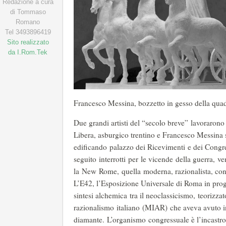
Redazione a cura
di Tommaso
Romano
Tel 3493896419
Sito realizzato
da I.Rom.Tek
Francesco Messina, bozzetto in gesso della quad
Due grandi artisti del “secolo breve” lavorarono
Libera, asburgico trentino e Francesco Messina s
edificando palazzo dei Ricevimenti e dei Congres
seguito interrotti per le vicende della guerra, v
la New Rome, quella moderna, razionalista, con r
L’E42, l’Esposizione Universale di Roma in prog
sintesi alchemica tra il neoclassicismo, teorizza
razionalismo italiano (MIAR) che aveva avuto i
diamante. L’organismo congressuale è l’incastro