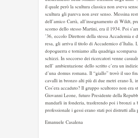
il quale però la scultura classica non aveva sen
scultura gli pareva non aver senso. Messina restò 
dell’amico Carrà, all’insegnamento di Wildt, pr
scorno dello stesso Martini, era il 1934. Poi s’a
’36, eccolo Direttore della stessa Accademia e du
resa, gli arriva il titolo di Accademico d’Italia
dopoguerra e torniamo alla quadriga scomparsa ch
schizzi. In soccorso dei ricercatori venne casual
nell’ ambientazione dello scritto c’era un indizi
d’una domus romana. Il “giallo” trovò il suo fina
cavalli in bronzo alti più di due metri erano lì, 
Cos’era accaduto? Il gruppo scultoreo non era sta
Giovanni Leone, futuro Presidente della Repubbli
mandarli in fonderia, trasferendo poi i bronzi 
professionale i gessi erano stati poi distrutti all
Emanuele Casalena