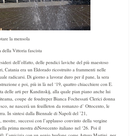
otare la mensola
della Vittoria fascista
esideri dell’olfatto, delle pendici laviche del più maestoso
ri, Catania era un Eldorado ricostruito a frammenti nelle
le radicarsi. Di giorno a lavorar duro per il pane, la sera
truzione e poi, più in là nel ‘19, quattro chiacchiere con E.
 delle arti per Kandinskij, alla quale pian piano anche lui
Politeama, coupe de foudreper Bianca Fochessati Clerici donna
esco, ne nascerà un feuilleton da romanzo d’ Ottocento, le
ra. In sintesi dalla Biennale di Napoli del ’21,
i, mostre, successi con l’applauso convinto della vergine
della prima mostra diNovecento italiano nel ‘26. Poi il
’30, l’amicizia con un genio burlone come Arturo Martini, per