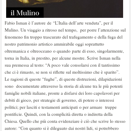
Fabio Isman è l’autore de “L’Italia dell’arte venduta”, per il
Mulino. Un viaggio a ritroso nel tempo, per porre l’attenzione sul
fenomeno fin troppo trascurato del trafugamento e della fuga del
nostro patrimonio artistico ammirabile oggi soprattutto
oltremanica e oltreoceano o quando parte di esso, singolarmente,
torna in Italia, in prestito, per alcune mostre. Scrive Isman nella
sua premessa al testo: “A poco vale consolarsi con il tantissimo
che ci è rimasto, se non si riflette sul moltissimo che è sparito”.
Le ragioni di queste “fughe”, di queste distruzioni, dilapidazioni
sono documentate attraverso la storia di alcune tra le più potenti
famiglie nobili italiane, pronte a disfarsi dei loro capolavori per
debiti di gioco, per strategie di governo, di potere o interessi
politici; per lasciti e testamenti anticipati o per armare truppe
pontificie. Quindi, con la complicità diretta o indiretta della
Chiesa. Quello che più conta evidenziare è ciò che scrive lo stesso
autore: “Con quanto si è dileguato dai nostri lidi, si potrebbero