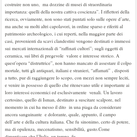
costruire non uno, ma dozzine di musei di straordinaria
importanza: quelli della nostra cattiva coscienza”. I riflettori della
ricerca, ovviamente, non sono stati puntati solo sulle opere d’arte,
ma anche su molti altri capolavori, in ordine sparso e riferiti al
patrimonio archeologico, i cui reperti, nella maggior parte dei
casi, provenienti da scavi clandestini vengono destinati o immessi
sui mercati internazionali di “raffinati cultori”; sugli oggetti di
ceramica, sui libri di pregevole valore e interesse storico. A
quest’opera “distruttrice”, non hanno mancato di assestare il colpo
mortale, tutti gli antiquari, italiani e stranieri, “affamati” , disposti
a tutto, pur di raggiungere lo scopo, con mezzi non sempre leciti,
e venire in possesso di quello che ritenevano utile e importante ai
loro interessi economici ed esclusivamente venali. Un lavoro
certosino, quello di Isman, destinato a suscitare scalpore, nel
momento in cui ha messo il dito in una piaga da considerare
ancora sanguinante e dolorante, quale, appunto, il campo
dell’arte e della cultura italiana. Che fu sinonimo, certo di potere,
ma di opulenza, mecenatismo, sensibilità, gusto.Come
dimenticare che l’Italia, un tempo, fu