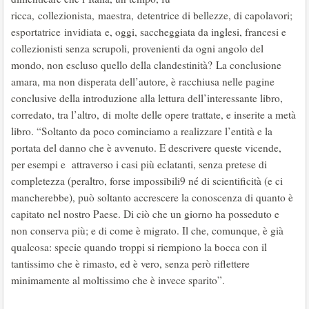
ricca, collezionista, maestra, detentrice di bellezze, di capolavori;
esportatrice invidiata e, oggi, saccheggiata da inglesi, francesi e
collezionisti senza scrupoli, provenienti da ogni angolo del
mondo, non escluso quello della clandestinità? La conclusione
amara, ma non disperata dell’autore, è racchiusa nelle pagine
conclusive della introduzione alla lettura dell’interessante libro,
corredato, tra l’altro, di molte delle opere trattate, e inserite a metà
libro. “Soltanto da poco cominciamo a realizzare l’entità e la
portata del danno che è avvenuto. E descrivere queste vicende,
per esempi e attraverso i casi più eclatanti, senza pretese di
completezza (peraltro, forse impossibili9 né di scientificità (e ci
mancherebbe), può soltanto accrescere la conoscenza di quanto è
capitato nel nostro Paese. Di ciò che un giorno ha posseduto e
non conserva più; e di come è migrato. Il che, comunque, è già
qualcosa: specie quando troppi si riempiono la bocca con il
tantissimo che è rimasto, ed è vero, senza però riflettere
minimamente al moltissimo che è invece sparito”.