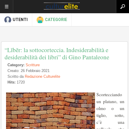
UTENTI
CATEGORIE
“Lĭbĕr: la sottocorteccia. Indesiderabilità e
desiderabilità dei libri” di Gino Pantaleone
Category:
Scritture
Creato: 26 Febbraio 2021
Scritto da
Redazione Culturelite
Hits:
1720
Scortecciando
un platano, un
olmo o un
tiglio, sotto,
c’è una