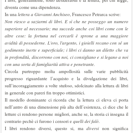
I libri, generalmente, sono desiderabili e la lettura, per chi legge,
diventa come una dipendenza.
In una
lettera a Giovanni Anchiseo
, Francesco Petrarca scrive:
Non riesco a saziarmi di libri. E sì che ne posseggo un numero
superiore al necessario; ma succede anche coi libri come con le
altre cose: la fortuna nel cercarli è sprone a una maggiore
avidità di possederne. L'oro, l'argento, i gioielli recano con sé un
godimento inerte e superficiale; i libri ci danno un diletto che va
in profondità, discorrono con noi, ci consigliano e si legano a noi
con una sorta di famigliarità attiva e penetrante.
Circola purtroppo molta ampollosità sulle varie pubblicità
progresso riguardante l’acquisto e la divulgazione dei libri,
sull’incoraggiamento a volte stufoso, sdolcinato alla lettura di libri
in generale con pareri fin troppo ottimistici.
Il modello dominante ci ricorda che la lettura ci eleva ci porta
nell’antro di una dimensione più alta dell’esistenza, ci dice che le
letture ci rendono persone migliori, anche se, la storia ci insegna il
contrario pechè ci furono i censori e
quelli dei falò
.
I libri rendono diversi, questo si, ma
diversi
non significa