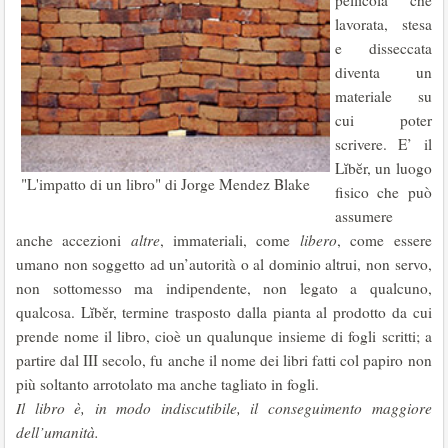
pellicola che
lavorata, stesa
e disseccata
diventa un
materiale su
cui poter
scrivere. E’ il
Lĭbĕr, un luogo
"L'impatto di un libro" di Jorge Mendez Blake
fisico che può
assumere
anche accezioni
altre
, immateriali, come
libero
, come essere
umano non soggetto ad un’autorità o al dominio altrui, non servo,
non sottomesso ma indipendente, non legato a qualcuno,
qualcosa. Lĭbĕr, termine trasposto dalla pianta al prodotto da cui
prende nome il libro, cioè un qualunque insieme di fogli scritti; a
partire dal III secolo, fu anche il nome dei libri fatti col papiro non
più soltanto arrotolato ma anche tagliato in fogli.
Il libro è, in modo indiscutibile, il conseguimento maggiore
dell’umanità.