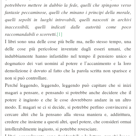
potrebbero mettere in dubbio la fede, quelli che spingono verso
fantasie peccaminose, quelli che minano i principi della morale,
quelli sepolti in luoghi introvabili, quelli nascosti in archivi
inaccessibili, quelli indicati dalle autorità come poco
raccomandabili o scorretti
.
[1]
I libri sono una delle cose più belle ma, nello stesso tempo, una
delle cose più pericolose inventate dagli esseri umani, che
indubbiamente hanno infastidito nel tempo il pensiero unico e
dogmatico dei vari uomini al potere e l’accanimento e la loro
demolizione è dovuto al fatto che la parola scritta non sparisce e
non si può controllare.
Perché leggendo, leggendo, leggendo può capitare che si inizi
magari a pensare, e pensando si potrebbe anche decidere che il
potere è ingiusto e che le cose dovrebbero andare in un altro
modo. E magari se ci si decide, si potrebbe perfino convincersi a
cercare altri che la pensano alla stessa maniera e, addirittura,
credere che insieme a questi altri, quel potere, che consideri ormai
intollerabilmente ingiusto, si potrebbe rovesciare.