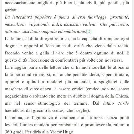
necessariamente migliori, più buoni, più civili, più gentili, più
garbati.
La letteratura popolare è piena di eroi fuorilegge, prostitute,
mascalzoni, vagabondi, ladri, assassini violenti. Che piacciono,
attirano, suscitano simpatia ed emulazione
.
[2]
La lettura, al di là di ogni retorica, ha la capacità di rompere ogni
dogma e opporsi all’idea unica di verità che viene dalla realtà,
facendo venire a galla il
vero
che è dentro ognuno di noi. E
questo ci dà l’occasione di confrontarci più volte con noi stessi.
La maggior parte delle letture che ci hanno modellati le abbiamo
fatte per condividere, si, ma anche per difenderci, saper rifiutare,
opporci e quindi a renderci più autentici, a spogliarci dalle
maschere di circostanza, a essere eretici (eretico non nel senso
negazionista o soltanto che mette in dubbio il dogma della Chiesa,
ma nel senso etimologico del termine. Dal
latino Tardo
haeretĭcus, dal greco αἱρετικός, che sceglie).
Insomma, se l’ignoranza è veramente una fortezza senza ponti
levatoi, l’unica maniera per combatterla è promuovere la cultura a
360 gradi. Per dirla alla Victor Hugo