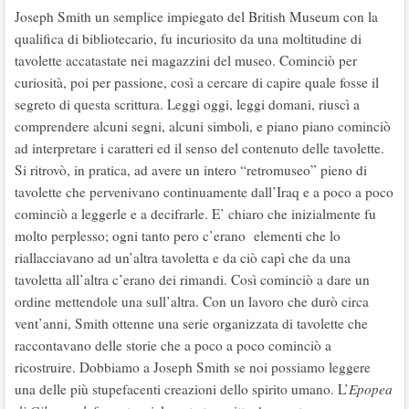
Joseph Smith un semplice impiegato del British Museum con la
qualifica di bibliotecario, fu incuriosito da una moltitudine di
tavolette accatastate nei magazzini del museo. Cominciò per
curiosità, poi per passione, così a cercare di capire quale fosse il
segreto di questa scrittura. Leggi oggi, leggi domani, riuscì a
comprendere alcuni segni, alcuni simboli, e piano piano cominciò
ad interpretare i caratteri ed il senso del contenuto delle tavolette.
Si ritrovò, in pratica, ad avere un intero “retromuseo” pieno di
tavolette che pervenivano continuamente dall’Iraq e a poco a poco
cominciò a leggerle e a decifrarle. E’ chiaro che inizialmente fu
molto perplesso; ogni tanto pero c’erano elementi che lo
riallacciavano ad un’altra tavoletta e da ciò capì che da una
tavoletta all’altra c’erano dei rimandi. Così cominciò a dare un
ordine mettendole una sull’altra. Con un lavoro che durò circa
vent’anni, Smith ottenne una serie organizzata di tavolette che
raccontavano delle storie che a poco a poco cominciò a
ricostruire. Dobbiamo a Joseph Smith se noi possiamo leggere
una delle più stupefacenti creazioni dello spirito umano. L’
Epopea