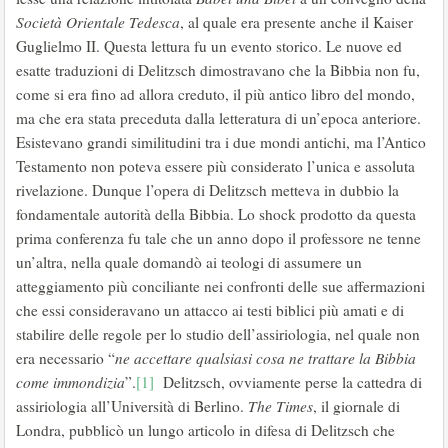
Società Orientale Tedesca
, al quale era presente anche il Kaiser
Guglielmo II. Questa lettura fu un evento storico. Le nuove ed
esatte traduzioni di Delitzsch dimostravano che la Bibbia non fu,
come si era fino ad allora creduto, il più antico libro del mondo,
ma che era stata preceduta dalla letteratura di un’epoca anteriore.
Esistevano grandi similitudini tra i due mondi antichi, ma l’Antico
Testamento non poteva essere più considerato l’unica e assoluta
rivelazione. Dunque l’opera di Delitzsch metteva in dubbio la
fondamentale autorità della Bibbia. Lo shock prodotto da questa
prima conferenza fu tale che un anno dopo il professore ne tenne
un’altra, nella quale domandò ai teologi di assumere un
atteggiamento più conciliante nei confronti delle sue affermazioni
che essi consideravano un attacco ai testi biblici più amati e di
stabilire delle regole per lo studio dell’assiriologia, nel quale non
era necessario “
ne accettare qualsiasi cosa ne trattare la Bibbia
come immondizia
”.
[1]
Delitzsch, ovviamente perse la cattedra di
assiriologia all’Università di Berlino.
The Times
, il giornale di
Londra, pubblicò un lungo articolo in difesa di Delitzsch che