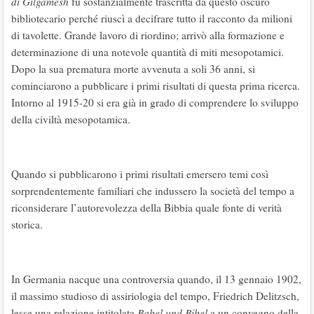
di Gilgamesh
fu sostanzialmente trascritta da questo oscuro
bibliotecario perché riuscì a decifrare tutto il racconto da milioni
di tavolette. Grande lavoro di riordino; arrivò alla formazione e
determinazione di una notevole quantità di miti mesopotamici.
Dopo la sua prematura morte avvenuta a soli 36 anni, si
cominciarono a pubblicare i primi risultati di questa prima ricerca.
Intorno al 1915-20 si era già in grado di comprendere lo sviluppo
della civiltà mesopotamica.
Quando si pubblicarono i primi risultati emersero temi così
sorprendentemente familiari che indussero la società del tempo a
riconsiderare l’autorevolezza della Bibbia quale fonte di verità
storica.
In Germania nacque una controversia quando, il 13 gennaio 1902,
il massimo studioso di assiriologia del tempo, Friedrich Delitzsch,
lesse una relazione intitolata
Babel und Bibel
a un convegno della