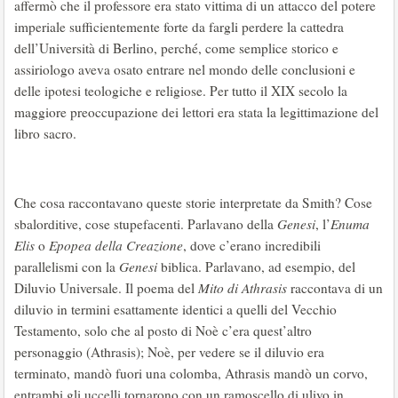
affermò che il professore era stato vittima di un attacco del potere
imperiale sufficientemente forte da fargli perdere la cattedra
dell’Università di Berlino, perché, come semplice storico e
assiriologo aveva osato entrare nel mondo delle conclusioni e
delle ipotesi teologiche e religiose. Per tutto il XIX secolo la
maggiore preoccupazione dei lettori era stata la legittimazione del
libro sacro.
Che cosa raccontavano queste storie interpretate da Smith? Cose
sbalorditive, cose stupefacenti. Parlavano della
Genesi
, l’
Enuma
Elis
o
Epopea della Creazione
, dove c’erano incredibili
parallelismi con la
Genesi
biblica. Parlavano, ad esempio, del
Diluvio Universale. Il poema del
Mito di Athrasis
raccontava di un
diluvio in termini esattamente identici a quelli del Vecchio
Testamento, solo che al posto di Noè c’era quest’altro
personaggio (Athrasis); Noè, per vedere se il diluvio era
terminato, mandò fuori una colomba, Athrasis mandò un corvo,
entrambi gli uccelli tornarono con un ramoscello di ulivo in