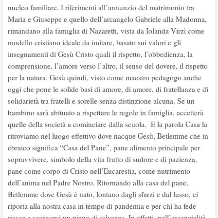
nucleo familiare. I riferimenti all’annunzio del matrimonio tra
Maria e Giuseppe e quello dell’arcangelo Gabriele alla Madonna,
rimandano alla famiglia di Nazareth, vista da Iolanda Virzì come
modello cristiano ideale da imitare, basato sui valori e gli
insegnamenti di Gesù Cristo quali il rispetto, l’obbedienza, la
comprensione, l’amore verso l’altro, il senso del dovere, il rispetto
per la natura. Gesù quindi, visto come maestro pedagogo anche
oggi che pone le solide basi di amore, di amore, di fratellanza e di
solidarietà tra fratelli e sorelle senza distinzione alcuna. Se un
bambino sarà abituato a rispettare le regole in famiglia, accetterà
quelle della società a cominciare dalla scuola. E la parola Casa la
ritroviamo nel luogo effettivo dove nacque Gesù, Betlemme che in
ebraico significa “Casa del Pane”, pane alimento principale per
sopravvivere, simbolo della vita frutto di sudore e di pazienza,
pane come corpo di Cristo nell’Eucarestia, come nutrimento
dell’anima nel Padre Nostro. Ritornando alla casa del pane,
Betlemme dove Gesù è nato, lontano dagli sfarzi e dal lusso, ci
riporta alla nostra casa in tempo di pandemia e per chi ha fede
riesce a scorgervi un piano di salvezza. In effetti, nell’essenzialità