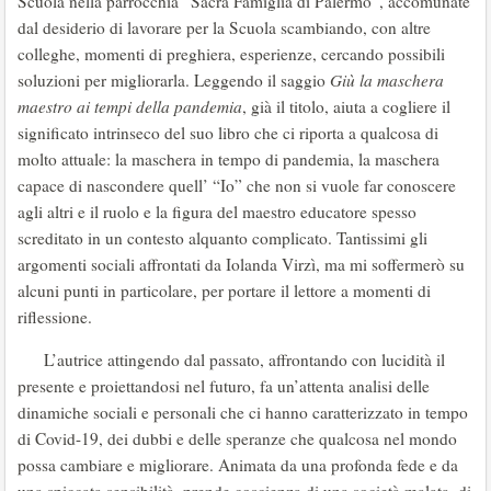
Scuola nella parrocchia “Sacra Famiglia di Palermo”, accomunate
dal desiderio di lavorare per la Scuola scambiando, con altre
colleghe, momenti di preghiera, esperienze, cercando possibili
soluzioni per migliorarla. Leggendo il saggio
Giù la maschera
maestro ai tempi della pandemia
, già il titolo, aiuta a cogliere il
significato intrinseco del suo libro che ci riporta a qualcosa di
molto attuale: la maschera in tempo di pandemia, la maschera
capace di nascondere quell’ “Io” che non si vuole far conoscere
agli altri e il ruolo e la figura del maestro educatore spesso
screditato in un contesto alquanto complicato. Tantissimi gli
argomenti sociali affrontati da Iolanda Virzì, ma mi soffermerò su
alcuni punti in particolare, per portare il lettore a momenti di
riflessione.
L’autrice attingendo dal passato, affrontando con lucidità il
presente e proiettandosi nel futuro, fa un’attenta analisi delle
dinamiche sociali e personali che ci hanno caratterizzato in tempo
di Covid-19, dei dubbi e delle speranze che qualcosa nel mondo
possa cambiare e migliorare. Animata da una profonda fede e da