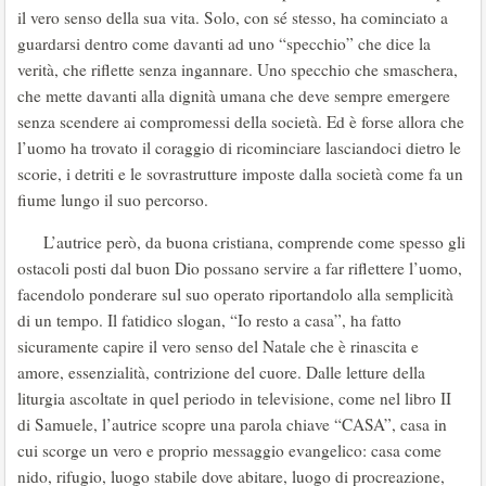
il vero senso della sua vita. Solo, con sé stesso, ha cominciato a
guardarsi dentro come davanti ad uno “specchio” che dice la
verità, che riflette senza ingannare. Uno specchio che smaschera,
che mette davanti alla dignità umana che deve sempre emergere
senza scendere ai compromessi della società. Ed è forse allora che
l’uomo ha trovato il coraggio di ricominciare lasciandoci dietro le
scorie, i detriti e le sovrastrutture imposte dalla società come fa un
fiume lungo il suo percorso.
L’autrice però, da buona cristiana, comprende come spesso gli
ostacoli posti dal buon Dio possano servire a far riflettere l’uomo,
facendolo ponderare sul suo operato riportandolo alla semplicità
di un tempo. Il fatidico slogan, “Io resto a casa”, ha fatto
sicuramente capire il vero senso del Natale che è rinascita e
amore, essenzialità, contrizione del cuore. Dalle letture della
liturgia ascoltate in quel periodo in televisione, come nel libro II
di Samuele, l’autrice scopre una parola chiave “CASA”, casa in
cui scorge un vero e proprio messaggio evangelico: casa come
nido, rifugio, luogo stabile dove abitare, luogo di procreazione,