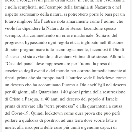
e nella semplicità, nell’esempio della famiglia di Nazareth e nel
rispetto sacrosanto della natura, si potrebbero porre le basi per un
futuro migliore Ma l’autrice nota amaramente come l’uomo, che
vuole far dipendere la Natura da sé stesso, facendone spesso
scempio, stia commettendo un errore madornale. Schiavo del
progresso, bypassando ogni regola etica, inglobato nell’illusione
di poter programmare tutto tecnologicamente, facendosi il Dio di
sé stesso, si sta avviando a diventare vittima di sé stesso. Allora la
“Casa del pane” deve rappresentare per l’uomo la presa di
coscienza degli eventi e del mondo per correre immediatamente ai
ripari, prima che sia troppo tardi. L’autrice vede il lockdown come
un deserto che ha accomunato l’uomo a Dio anch’Egli nel deserto
per 40 giorni, alla Quaresima, i 40 giorni prima della resurrezione
di Cristo a Pasqua, ai 40 anni nel deserto del popolo d’Israele
prima di arrivare alla “terra promessa” e alla quarantena a causa
del Covid-19. Quindi lockdown come dura prova che può però
portare a qualcosa di positivo, ad una terra dove scorre latte e
miele, alla riscoperta delle cose più umili e genuine capaci di