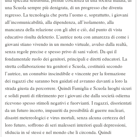
una spiccata sensibilità, prende coscienza di una società malata, di
una Scuola sempre più denigrata, di un progresso che diventa
regresso. La tecnologia che porta l’uomo e, soprattutto, i giovani
all’incomunicabilità, alla dipendenza, all’isolamento, alla
mancanza della relazione con gli altri e ciò, dal punto di vista
educativo risulta deleterio. L’autrice nota con amarezza di come i
giovani stiano vivendo in un mondo virtuale, avulso dalla realtà,
senza regole precise e spesso privo di sani valori. Da qui il
fondamentale ruolo dei genitori, principali e diretti educatori. La
stretta collaborazione tra genitori e Scuola, costituirà secondo
l’autrice, un connubio inscindibile e vincente per la formazione
dei ragazzi che saranno ben guidati ed avranno davanti a loro la
strada giusta da percorrere. Quindi Famiglia e Scuola luoghi sicuri
e solidi punti di riferimento per i giovani che dalla società odierna
ricevono spesso stimoli negativi e fuorvianti. I ragazzi, disorientati
da un futuro incerto, impauriti da possibilità di guerre nucleari,
disastri metereologici e virus mortali, senza alcuna certezza del
loro futuro, soffrono di seri malesseri interiori quali depressioni,
sfiducia in sé stessi e nel mondo che li circonda. Quindi