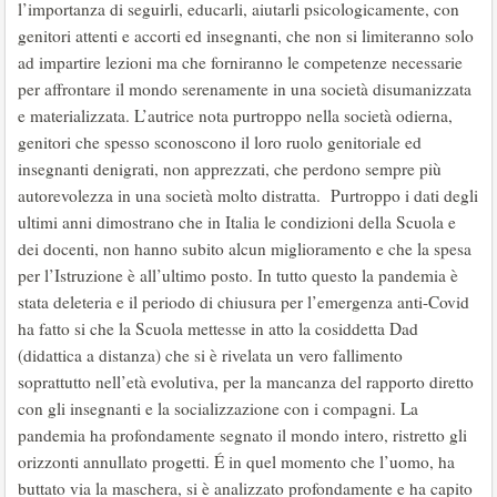
l’importanza di seguirli, educarli, aiutarli psicologicamente, con
genitori attenti e accorti ed insegnanti, che non si limiteranno solo
ad impartire lezioni ma che forniranno le competenze necessarie
per affrontare il mondo serenamente in una società disumanizzata
e materializzata. L’autrice nota purtroppo nella società odierna,
genitori che spesso sconoscono il loro ruolo genitoriale ed
insegnanti denigrati, non apprezzati, che perdono sempre più
autorevolezza in una società molto distratta. Purtroppo i dati degli
ultimi anni dimostrano che in Italia le condizioni della Scuola e
dei docenti, non hanno subito alcun miglioramento e che la spesa
per l’Istruzione è all’ultimo posto. In tutto questo la pandemia è
stata deleteria e il periodo di chiusura per l’emergenza anti-Covid
ha fatto si che la Scuola mettesse in atto la cosiddetta Dad
(didattica a distanza) che si è rivelata un vero fallimento
soprattutto nell’età evolutiva, per la mancanza del rapporto diretto
con gli insegnanti e la socializzazione con i compagni. La
pandemia ha profondamente segnato il mondo intero, ristretto gli
orizzonti annullato progetti. É in quel momento che l’uomo, ha
buttato via la maschera, si è analizzato profondamente e ha capito