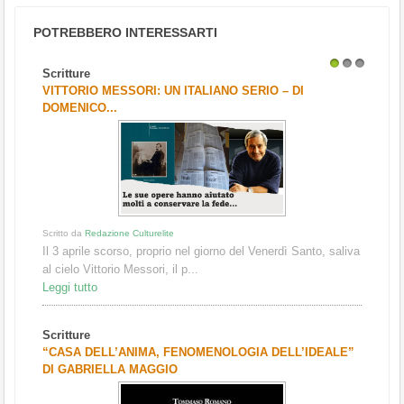
POTREBBERO INTERESSARTI
Scritture
1
2
3
VITTORIO MESSORI: UN ITALIANO SERIO – DI
DOMENICO...
Scritto da
Redazione Culturelite
Il 3 aprile scorso, proprio nel giorno del Venerdì Santo, saliva
al cielo Vittorio Messori, il p...
Leggi tutto
Scritture
“CASA DELL’ANIMA, FENOMENOLOGIA DELL’IDEALE”
DI GABRIELLA MAGGIO