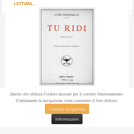
LETTURA...
Scritto da
Redazione Culturelite
Questo sito utilizza Cookies necesari per il corretto funzionamento.
Pubblicata nel 1912 sul «Corriere della sera», la novella Tu
Continuando la navigazione viene consentito il loro utilizzo.
ridi fu successivamente inserita nella ...
Continua navigazione
Leggi tutto
Informazioni