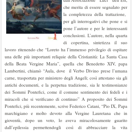
dall’Associazione Luci dell’Est,
che merita di essere segnalato per
la completezza della trattazione,
per gli interrogativi che pone e si
pone l’autore e per le interessanti
conclusioni. L’autore, nella quarta
di copertina, sintetizza il suo
lavoro ritenendo che “Loreto ha l’immenso privilegio di ospitare
una delle più importanti reliquie della Cristianità: La Santa Casa
della Beata Vergine Maria”, quella che Benedetto XIV, papa
Lambertini, chiamò “Aula, dove il Verbo Divino prese l’umana
carne, trasportata per ministero degli Angeli; così attestano sia gli
antichi documenti, e la perpetua tradizione, sia le testimonianze
dei Sommi Pontefici, come il comune sentimento dei fedeli e i
miracoli che si verificano di continuo” A proposito dei Sommi
Pontefici, più recentemente, scrive Federico Catani, “Pio IX, Papa
marchigiano e molto devoto alla Vergine Lauretana che in
gioventù, dopo un voto, lo aveva miracolosamente guarito
dall’epilessia permettendogli così di abbracciare la vita