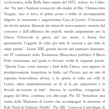
ecclesiastica, nella Bolla Inter omnia del 1852, scrisse, tra l’altro,
che “fra tutti i Santuari consacrati alla madre di Dio, l’Immacolata
Vergine, uno si trova al primo posto e brilla di incomparabile
fulgore: la veneranda e augustissima Casa di Loreto. Consacrata
dai divini misteri, illustrata dai miracoli senza numero, onorata dal
concorso e dall’affluenza dei popoli, stende ampiamente per la
Chiesa Universale la gloria del suo nome, e forma ben
giustamente l’oggetto di culto per tutte le nazioni e per tutte le
stirpi umane”. Leone XIII, grande devoto del santuario lauretano,
nel IV centenario della Traslazione Miracolosa pubblicò il Breve
Felix nazaretana, nel quale si trovano scritte le seguenti parole:
“Questa Casa, come narrano i fasti della Chiesa, non appena fu
prodigiosamente trasportata in Italia, nel Piceno, per un atto di
suprema benevolenza divina, e fu aperta al culto sui colli di
Loreto, attirò immediatamente su di sé le pie aspirazioni e la
fervida devozione di tutti”. Ancora, la carrellata, scorgendo le
pagine del libro, continua con altri papi. Pio XI “benedisse una
statua della Madonna di Loreto che accompagnò la missione al
Polo Nord di Umberto Nobile”. Pio XII, “concesse il privilegio di