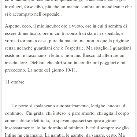
involucri, forse cibo, più che un malato sembra un mendicante che
si è accampato nell’ospedale,.
Aspetto, ecco, il mio incubo: ore a vuoto, ore in cui ti sembra di
essere dimenticato; ore in cui ti sconsoli di stare in ospedale, e
vorresti tornare a casa, pure da malato, ma non in quella prigione
senza neanche guardiani che è l’ospedale. Ma sbaglio. I guardiani
esistono, e trascinano i lettini, non me. Riesco ad afferrare un
trascinatore. Dichiara che altri sono in condizioni peggiori e mi
precedono. La notte del giorno 10/11.
11 ottobre
Le porte si spalancano automaticamente, lettighe, ancora, di
continuo. Chi grida, chi è steso e pare smorto, chi agita il corpo
come subisse elettricità, lo spaventapasseri sempre a girare
insensatamente. Io ho dormito al minimo. E colui sempre sveglio.
Infine mi chiamano. La gamba, le gambe, da sanare, certo. Ma