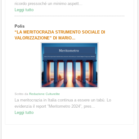
ricordo pressoché un minimo aspett...
Leggi tutto
Polis
“LA MERITOCRAZIA STRUMENTO SOCIALE DI
VALORIZZAZIONE” DI MARIO...
Scritto da
Redazione Culturelite
La meritocrazia in Italia continua a essere un tabù. Lo
evidenzia il report “Meritometro 2024”, pres...
Leggi tutto