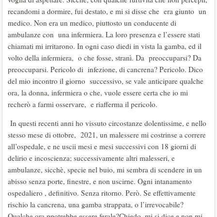
recandomi a dormire, fui destato, e mi si disse che era giunto un
medico. Non era un medico, piuttosto un conducente di
ambulanze con una infermiera. La loro presenza e l’essere stati
chiamati mi irritarono. In ogni caso diedi in vista la gamba, ed il
volto della infermiera, o che fosse, stranì. Da preoccuparsi? Da
preoccuparsi. Pericolo di infezione, di cancrena? Pericolo. Dico
del mio incontro il giorno successivo, se vale anticipare qualche
ora, la donna, infermiera o che, vuole essere certa che io mi
recherò a farmi osservare, e riafferma il pericolo.
In questi recenti anni ho vissuto circostanze dolentissime, e nello
stesso mese di ottobre, 2021, un malessere mi costrinse a correre
all’ospedale, e ne uscii mesi e mesi successivi con 18 giorni di
delirio e incoscienza; successivamente altri malesseri, e
ambulanze, sicchè, specie nel buio, mi sembra di scendere in un
abisso senza porte, finestre, e non uscirne. Ogni intanamento
ospedaliero , definitivo. Senza ritorno. Però. Se effettivamente
rischio la cancrena, una gamba strappata, o l’irrevocabile?
Qualche ora ppotrebbe essere ferale?Chiedo. mi si dice e non mi