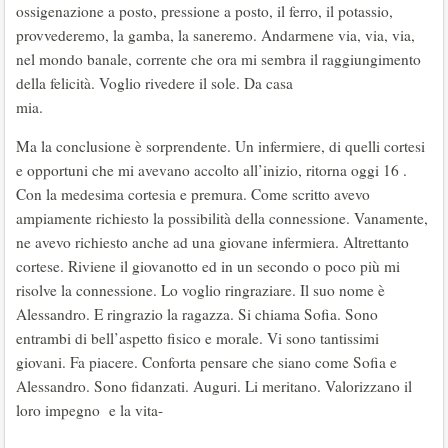
ossigenazione a posto, pressione a posto, il ferro, il potassio,
provvederemo, la gamba, la saneremo. Andarmene via, via, via,
nel mondo banale, corrente che ora mi sembra il raggiungimento
della felicità. Voglio rivedere il sole. Da casa
mia.
Ma la conclusione è sorprendente. Un infermiere, di quelli cortesi
e opportuni che mi avevano accolto all’inizio, ritorna oggi 16 .
Con la medesima cortesia e premura. Come scritto avevo
ampiamente richiesto la possibilità della connessione. Vanamente,
ne avevo richiesto anche ad una giovane infermiera. Altrettanto
cortese. Riviene il giovanotto ed in un secondo o poco più mi
risolve la connessione. Lo voglio ringraziare. Il suo nome è
Alessandro. E ringrazio la ragazza. Si chiama Sofia. Sono
entrambi di bell’aspetto fisico e morale. Vi sono tantissimi
giovani. Fa piacere. Conforta pensare che siano come Sofia e
Alessandro. Sono fidanzati. Auguri. Li meritano. Valorizzano il
loro impegno e la vita-