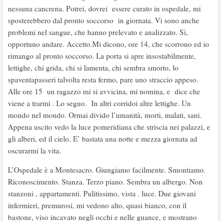
nessuna cancrena. Potrei, dovrei essere curato in ospedale, mi
sposterebbero dal pronto soccorso in giornata. Vi sono anche
problemi nel sangue, che hanno prelevato e analizzato. Sì,
opportuno andare. Accetto.Mi dicono, ore 14, che scorrono ed io
rimango al pronto soccorso. La porta si apre insostabilmente,
lettighe, chi grida, chi si lamenta, chi sembra smorto, lo
spaventapasseri talvolta resta fermo, pare uno straccio appeso.
Alle ore 15 un ragazzo mi si avvicina, mi nomina, e dice che
viene a trarmi . Lo seguo. In altri corridoi altre lettighe. Un
mondo nel mondo. Ormai divido l’umanità, morti, malati, sani.
Appena uscito vedo la luce pomeridiana che striscia nei palazzi, e
gli alberi, ed il cielo. E’ bastata una notte e mezza giornata ad
oscurarmi la vita.
L’Ospedale è a Montesacro. Giungiamo facilmente. Smontiamo.
Riconoscimento. Stanza. Terzo piano. Sembra un albergo. Non
stanzoni , appartamenti. Pulitissimo, vista . luce. Due giovani
infermieri, premurosi, mi vedono alto, quasi bianco, con il
bastone, viso incavato negli occhi e nelle guance, e mostrano