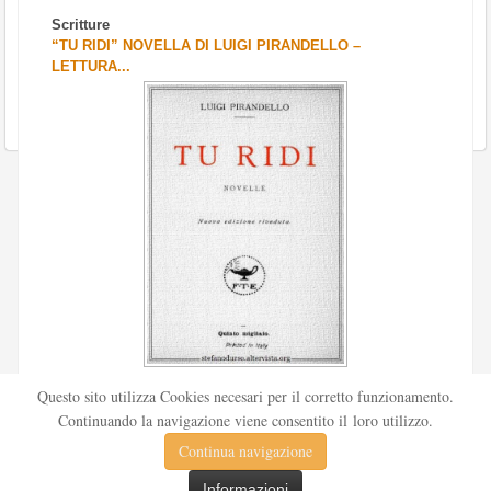
Scritture
“TU RIDI” NOVELLA DI LUIGI PIRANDELLO –
LETTURA...
Scritto da
Redazione Culturelite
Questo sito utilizza Cookies necesari per il corretto funzionamento.
Pubblicata nel 1912 sul «Corriere della sera», la novella Tu
Continuando la navigazione viene consentito il loro utilizzo.
ridi fu successivamente inserita nella ...
Continua navigazione
Leggi tutto
Informazioni