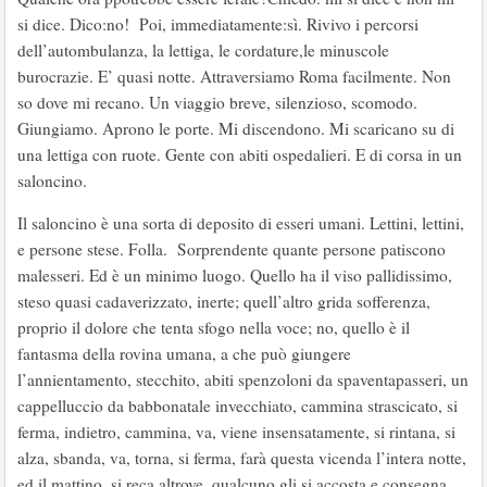
si dice. Dico:no! Poi, immediatamente:sì. Rivivo i percorsi
dell’autombulanza, la lettiga, le cordature,le minuscole
burocrazie. E’ quasi notte. Attraversiamo Roma facilmente. Non
so dove mi recano. Un viaggio breve, silenzioso, scomodo.
Giungiamo. Aprono le porte. Mi discendono. Mi scaricano su di
una lettiga con ruote. Gente con abiti ospedalieri. E di corsa in un
saloncino.
Il saloncino è una sorta di deposito di esseri umani. Lettini, lettini,
e persone stese. Folla. Sorprendente quante persone patiscono
malesseri. Ed è un minimo luogo. Quello ha il viso pallidissimo,
steso quasi cadaverizzato, inerte; quell’altro grida sofferenza,
proprio il dolore che tenta sfogo nella voce; no, quello è il
fantasma della rovina umana, a che può giungere
l’annientamento, stecchito, abiti spenzoloni da spaventapasseri, un
cappelluccio da babbonatale invecchiato, cammina strascicato, si
ferma, indietro, cammina, va, viene insensatamente, si rintana, si
alza, sbanda, va, torna, si ferma, farà questa vicenda l’intera notte,
ed il mattino, si reca altrove, qualcuno gli si accosta e consegna