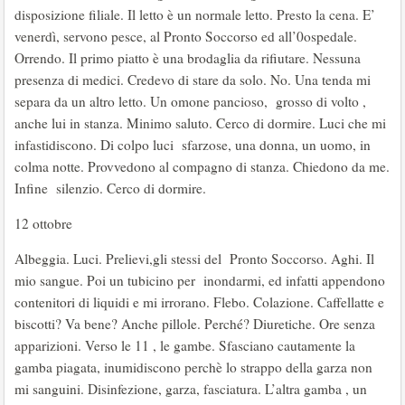
disposizione filiale. Il letto è un normale letto. Presto la cena. E’
venerdì, servono pesce, al Pronto Soccorso ed all’0ospedale.
Orrendo. Il primo piatto è una brodaglia da rifiutare. Nessuna
presenza di medici. Credevo di stare da solo. No. Una tenda mi
separa da un altro letto. Un omone pancioso, grosso di volto ,
anche lui in stanza. Minimo saluto. Cerco di dormire. Luci che mi
infastidiscono. Di colpo luci sfarzose, una donna, un uomo, in
colma notte. Provvedono al compagno di stanza. Chiedono da me.
Infine silenzio. Cerco di dormire.
12 ottobre
Albeggia. Luci. Prelievi,gli stessi del Pronto Soccorso. Aghi. Il
mio sangue. Poi un tubicino per inondarmi, ed infatti appendono
contenitori di liquidi e mi irrorano. Flebo. Colazione. Caffellatte e
biscotti? Va bene? Anche pillole. Perché? Diuretiche. Ore senza
apparizioni. Verso le 11 , le gambe. Sfasciano cautamente la
gamba piagata, inumidiscono perchè lo strappo della garza non
mi sanguini. Disinfezione, garza, fasciatura. L’altra gamba , un