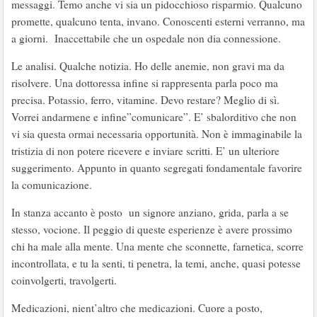
messaggi. Temo anche vi sia un pidocchioso risparmio. Qualcuno
promette, qualcuno tenta, invano. Conoscenti esterni verranno, ma
a giorni. Inaccettabile che un ospedale non dia connessione.
Le analisi. Qualche notizia. Ho delle anemie, non gravi ma da
risolvere. Una dottoressa infine si rappresenta parla poco ma
precisa. Potassio, ferro, vitamine. Devo restare? Meglio di sì.
Vorrei andarmene e infine”comunicare”. E’ sbalorditivo che non
vi sia questa ormai necessaria opportunità. Non è immaginabile la
tristizia di non potere ricevere e inviare scritti. E’ un ulteriore
suggerimento. Appunto in quanto segregati fondamentale favorire
la comunicazione.
In stanza accanto è posto un signore anziano, grida, parla a se
stesso, vocione. Il peggio di queste esperienze è avere prossimo
chi ha male alla mente. Una mente che sconnette, farnetica, scorre
incontrollata, e tu la senti, ti penetra, la temi, anche, quasi potesse
coinvolgerti, travolgerti.
Medicazioni, nient’altro che medicazioni. Cuore a posto,