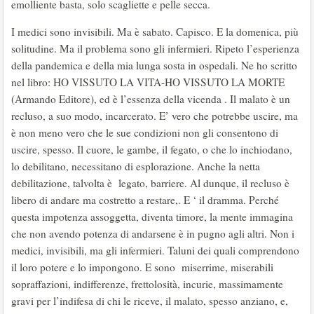
emolliente basta, solo scagliette e pelle secca.
I medici sono invisibili. Ma è sabato. Capisco. E la domenica, più
solitudine. Ma il problema sono gli infermieri. Ripeto l’esperienza
della pandemica e della mia lunga sosta in ospedali. Ne ho scritto
nel libro: HO VISSUTO LA VITA-HO VISSUTO LA MORTE
(Armando Editore), ed è l’essenza della vicenda . Il malato è un
recluso, a suo modo, incarcerato. E’ vero che potrebbe uscire, ma
è non meno vero che le sue condizioni non gli consentono di
uscire, spesso. Il cuore, le gambe, il fegato, o che lo inchiodano,
lo debilitano, necessitano di esplorazione. Anche la netta
debilitazione, talvolta è legato, barriere. Al dunque, il recluso è
libero di andare ma costretto a restare,. E ‘ il dramma. Perché
questa impotenza assoggetta, diventa timore, la mente immagina
che non avendo potenza di andarsene è in pugno agli altri. Non i
medici, invisibili, ma gli infermieri. Taluni dei quali comprendono
il loro potere e lo impongono. E sono miserrime, miserabili
sopraffazioni, indifferenze, frettolosità, incurie, massimamente
gravi per l’indifesa di chi le riceve, il malato, spesso anziano, e,