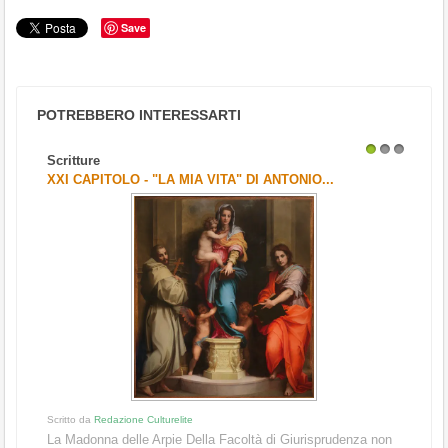
Save
POTREBBERO INTERESSARTI
Scritture
1
2
3
XXI CAPITOLO - "LA MIA VITA" DI ANTONIO...
Scritto da
Redazione Culturelite
La Madonna delle Arpie Della Facoltà di Giurisprudenza non