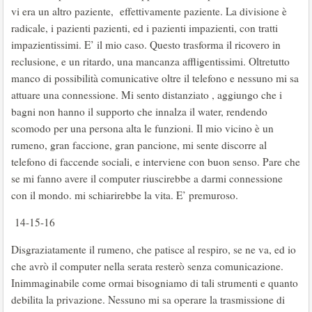
vi era un altro paziente, effettivamente paziente. La divisione è
radicale, i pazienti pazienti, ed i pazienti impazienti, con tratti
impazientissimi. E’ il mio caso. Questo trasforma il ricovero in
reclusione, e un ritardo, una mancanza affligentissimi. Oltretutto
manco di possibilità comunicative oltre il telefono e nessuno mi sa
attuare una connessione. Mi sento distanziato , aggiungo che i
bagni non hanno il supporto che innalza il water, rendendo
scomodo per una persona alta le funzioni. Il mio vicino è un
rumeno, gran faccione, gran pancione, mi sente discorre al
telefono di faccende sociali, e interviene con buon senso. Pare che
se mi fanno avere il computer riuscirebbe a darmi connessione
con il mondo. mi schiarirebbe la vita. E’ premuroso.
14-15-16
Disgraziatamente il rumeno, che patisce al respiro, se ne va, ed io
che avrò il computer nella serata resterò senza comunicazione.
Inimmaginabile come ormai bisogniamo di tali strumenti e quanto
debilita la privazione. Nessuno mi sa operare la trasmissione di