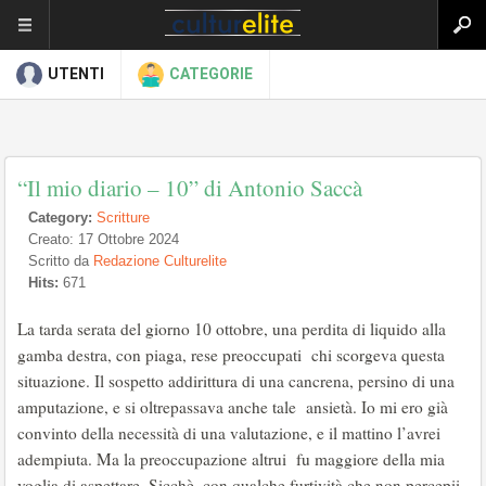
UTENTI
CATEGORIE
“Il mio diario – 10” di Antonio Saccà
Category:
Scritture
Creato: 17 Ottobre 2024
Scritto da
Redazione Culturelite
Hits:
671
La tarda serata del giorno 10 ottobre, una perdita di liquido alla
gamba destra, con piaga, rese preoccupati chi scorgeva questa
situazione. Il sospetto addirittura di una cancrena, persino di una
amputazione, e si oltrepassava anche tale ansietà. Io mi ero già
convinto della necessità di una valutazione, e il mattino l’avrei
adempiuta. Ma la preoccupazione altrui fu maggiore della mia
voglia di aspettare. Sicchè, con qualche furtività che non percepii,