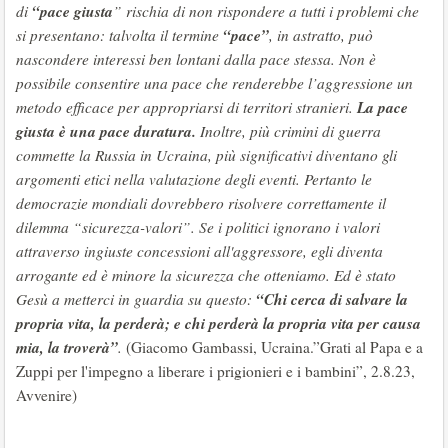
“pace giusta
di
” rischia di non rispondere a tutti i problemi che
“pace”
si presentano: talvolta il termine
, in astratto, può
nascondere interessi ben lontani dalla pace stessa. Non è
possibile consentire una pace che renderebbe l’aggressione un
La pace
metodo efficace per appropriarsi di territori stranieri.
giusta è una pace duratura.
Inoltre, più crimini di guerra
commette la Russia in Ucraina, più significativi diventano gli
argomenti etici nella valutazione degli eventi. Pertanto le
democrazie mondiali dovrebbero risolvere correttamente il
dilemma “sicurezza-valori”. Se i politici ignorano i valori
attraverso ingiuste concessioni all'aggressore, egli diventa
arrogante ed è minore la sicurezza che otteniamo. Ed è stato
“Chi cerca di salvare la
Gesù a metterci in guardia su questo:
propria vita, la perderà; e chi perderà la propria vita per causa
mia, la troverà”
.
(Giacomo Gambassi, Ucraina.”Grati al Papa e a
Zuppi per l'impegno a liberare i prigionieri e i bambini”, 2.8.23,
Avvenire)