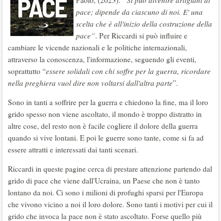
Paolo, (2023).
“Si può divenire artigiani di
pace; dipende da ciascuno di noi. E' una
scelta che è all'inizio della costruzione della
pace”
. Per Riccardi si può influire e
cambiare le vicende nazionali e le politiche internazionali,
attraverso la conoscenza, l'informazione, seguendo gli eventi,
soprattutto “
essere solidali con chi soffre per la guerra, ricordare
nella preghiera vuol dire non voltarsi dall'altra parte
”.
Sono in tanti a soffrire per la guerra e chiedono la fine, ma il loro
grido spesso non viene ascoltato, il mondo è troppo distratto in
altre cose, del resto non è facile cogliere il dolore della guerra
quando si vive lontani. E poi le guerre sono tante, come si fa ad
essere attratti e interessati dai tanti scenari.
Riccardi in queste pagine cerca di prestare attenzione partendo dal
grido di pace che viene dall'Ucraina, un Paese che non è tanto
lontano da noi. Ci sono i milioni di profughi sparsi per l'Europa
che vivono vicino a noi il loro dolore. Sono tanti i motivi per cui il
grido che invoca la pace non è stato ascoltato. Forse quello più