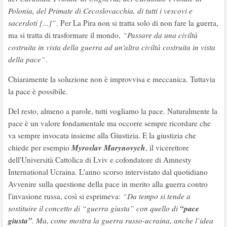
Polonia, del Primate di Cecoslovacchia, di tutti i vescovi e
sacerdoti [...]”
. Per La Pira non si tratta solo di non fare la guerra,
ma si tratta di trasformare il mondo,
“Passare da una civiltà
costruita in vista della guerra ad un'altra civiltà costruita in vista
della pace”
.
Chiaramente la soluzione non è improvvisa e meccanica. Tuttavia
la pace è possibile.
Del resto, almeno a parole, tutti vogliamo la pace. Naturalmente la
pace è un valore fondamentale ma occorre sempre ricordare che
va sempre invocata insieme alla Giustizia. E la giustizia che
Myroslav Marynovych
chiede per esempio
, il vicerettore
dell'Università Cattolica di Lviv e cofondatore di Amnesty
International Ucraina. L'anno scorso intervistato dal quotidiano
Avvenire sulla questione della pace in merito alla guerra contro
l'invasione russa, così si esprimeva:
“Da tempo si tende a
“pace
sostituire il concetto di “guerra giusta” con quello di
giusta”
. Ma, come mostra la guerra russo-ucraina, anche l’idea