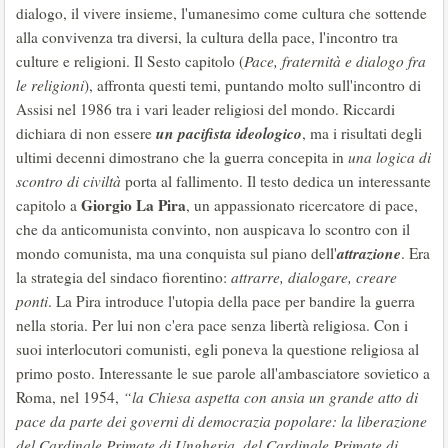
dialogo, il vivere insieme, l'umanesimo come cultura che sottende
alla convivenza tra diversi, la cultura della pace, l'incontro tra
culture e religioni. Il Sesto capitolo (
Pace, fraternità e dialogo fra
le religioni
), affronta questi temi, puntando molto sull'incontro di
Assisi nel 1986 tra i vari leader religiosi del mondo. Riccardi
un pacifista ideologico
dichiara di non essere
, ma i risultati degli
ultimi decenni dimostrano che la guerra concepita in
una logica di
scontro di civiltà
porta al fallimento. Il testo dedica un interessante
Giorgio La Pira
capitolo a
, un appassionato ricercatore di pace,
che da anticomunista convinto, non auspicava lo scontro con il
attrazione
mondo comunista, ma una conquista sul piano dell'
. Era
la strategia del sindaco fiorentino:
attrarre, dialogare, creare
ponti
. La Pira introduce l'utopia della pace per bandire la guerra
nella storia. Per lui non c'era pace senza libertà religiosa. Con i
suoi interlocutori comunisti, egli poneva la questione religiosa al
primo posto. Interessante le sue parole all'ambasciatore sovietico a
Roma, nel 1954,
“la Chiesa aspetta con ansia un grande atto di
pace da parte dei governi di democrazia popolare: la liberazione
del Cardinale Primate di Ungheria, del Cardinale Primate di