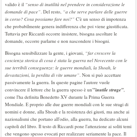
valido è il
“senso di inutilità nel prendere in considerazione le
domande di pace”
. Del resto,
“a che serve parlare delle guerre
in corso? Cosa possiamo fare noi?”
C'è un senso di impotenza
che probabilmente genera indifferenza che poi viene giustificata.
Tuttavia per Riccardi occorre insistere, bisogna ascoltare le
domande, occorre parlarne e non nascondere i bisogni.
Bisogna sensibilizzare la gente, i giovani,
“far crescere la
coscienza storica di cosa è stata la guerra nel Novecento con le
sue terribili conseguenze: le guerre mondiali, la Shoah, le
devastazioni, la perdita di vite umane”
. Non si può accettare
passivamente la guerra. In queste pagine l'autore vuole
”inutile strage”
convincere il lettore che la guerra spesso è un'
,
come l'ha definita Benedetto XV durante la Prima Guerra
Mondiale. E proprio alle due guerre mondiali con le sue stragi di
uomini e donne, alla Shoah e la resistenza dei giusti, ma anche ai
nazionalismi che portano all'odio, alla guerra, ha dedicato alcuni
capitoli del libro. Il testo di Riccardi pone l'attenzione ai soliti temi
che vengono spesso evocati per realizzare seriamente la pace. Il