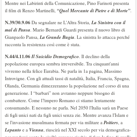
Mentre nei Labirinti della Comunicazione, Pino Farinoti presenta
“Quel Mercante di Pietre e di Morte”
il film di Renzo Martinelli,
.
N.39/30.9.06
La Sinistra con il
Da segnalare ne L'Altra Storia,
mal di Pansa
. Mario Bernardi Guardi presenta il nuovo libro di
La Grande Bugia
Gianpaolo Pansa,
. La sinistra lo attacca perché
racconta la resistenza così come è stata.
N.44/4.11.06
Il Suicidio Demografico
. Il declino della
popolazione europea sembra irreversibile. Tra cinquant'anni
vivremo nella felice Eurabia. Ne parla in 1a pagina, Massimo
Introvigne. Con gli attuali tassi di natalità, Italia, Francia, Spagna,
Olanda, Germania dimezzeranno la popolazione nel corso di una
generazione. I “barbari” non avranno neppure bisogno di
combattere. Come l?impero Romano ci stiamo lentamente
consumando. E nessuno ne parla. Nel 2050 l'Italia sarà un Paese
di figli unici nati da figli unici senza zie. Mentre avanza l'Islam e
Poitiers
se l'invasione musulmana fermata per via militare a
, a
Lepanto
Vienna
e a
, riuscirà nel XXI secolo per via demografica-