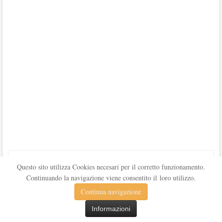
ARTICOLI PIÙ LETTI
Questo sito utilizza Cookies necesari per il corretto funzionamento.
Continuando la navigazione viene consentito il loro utilizzo.
Scritture
1
2
3
Continua navigazione
LA TEORIA DI CICERONE SULLO STATO E LA...
Informazioni