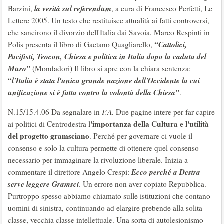
la verità sul referendum
Barzini,
, a cura di Francesco Perfetti, Le
Lettere 2005. Un testo che restituisce attualità ai fatti controversi,
che sancirono il divorzio dell'Italia dai Savoia. Marco Respinti in
“Cattolici,
Polis presenta il libro di Gaetano Quagliarello,
Pacifisti, Teocon, Chiesa e politica in Italia dopo la caduta del
Muro”
(Mondadori) Il libro si apre con la chiara sentenza:
“l'Italia è stata l'unica grande nazione dell'Occidente la cui
unificazione si è fatta contro la volontà della Chiesa”
.
N.15/15.4.06 Da segnalare in
F.A.
Due pagine intere per far capire
'importanza della Cultura e l'utilità
ai politici di Centrodestra l
del progetto gramsciano
. Perché per governare ci vuole il
consenso e solo la cultura permette di ottenere quel consenso
necessario per immaginare la rivoluzione liberale. Inizia a
Ecco perché a Destra
commentare il direttore Angelo Crespi:
serve leggere Gramsci
. Un errore non aver copiato Repubblica.
Purtroppo spesso abbiamo chiamato sulle istituzioni che contano
uomini di sinistra, continuando ad elargire prebende alla solita
classe, vecchia classe intellettuale. Una sorta di autolesionismo