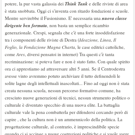
Think Tank
potere, la pur vasta galassia dei
e delle riviste di area
è stata snobbata. Oggi ci s'inventa con ritardo fondazioni e scuole.
nuova classe
Mentre servirebbe il Fusionismo. E' necessaria una
dirigente ben formata
, non basta un semplice ricambio
generazionale. Crespi, segnala che c'è una forte insoddisfazione
tra i componenti delle riviste di Destra (
Ideazione, Linea, Il
Foglio, la Fondazione Magna Charta,
le case editrici cattoliche,
come
Ares
, diversi pensatoi in internet) Tra questi c'è tanta
recriminazione: si poteva fare e non è stato fatto. Con quale spirito
ora ci apprestiamo ad attraversare altri 5 anni. Se il Centrodestra
avesse vinto avremmo potuto archiviare il tutto definendoli le
solite lagne degli intellettuali inascoltati... Fino ad oggi non è stata
creata nessuna scuola, nessun percorso formativo comune, ha
cresciuto nuove generazioni di tecnici, nessun strumento politico o
culturale è diventato specchio di una nuova elite. La battaglia
culturale vale la pena combatterla per difendersi cercando però di
capire , che la cultura non è un ammennicolo della politica. La
progettazione culturale, al contrario, è imprescindibile specie
quando ci si accinge a nuove costruzioni politiche e si vuole avere