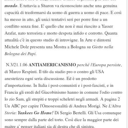
mondo
. E tuttavia a Sharon va riconosciuto anche una genuina
capacità di trasformarsi da uomo di guerra a uomo di pace. E così
ha messo in atto, gli unici tentativi seri per porre fine a un
conflitto senza fine. E' quello che non è mai riuscito a Yasser
Arafat, nato terrorista e morto despota infido e corrotto. Quanta
attualità c'è in questo studio di introvigne. In Arte e dintorni
Michele Dolz presenta una Mostra a Bologna su
Giotto nella
Bologna dei Papi
.
ANTIAMERICANISMO
N.3/21.1.06
perché l'Europa persiste
,
di Marco Respinti. Il tifo da stadio pro o contro gli USA
anestetizza ogni seria discussione. Ed è un prodotto
d'importazione. In Italia i post-comunisti e i post-fascisti, e in
Francia gli eredi del Giacobinismo hanno in comune l'odio contro
lo zio Sam, gli strepiti e troppi scheletri negli armadi. A pagina 2
Un ABC per capire l'Omosessualità di Andrea Morigi. Ne
L'Altra
Yankees Go Home!
Storia
:
Di Sergio Bertelli. Gli Usa comunque
sono sempre dalla parte del torto. Così dice la maggior parte dei
maitre a' penser italiani sia di destra che di sinistra.