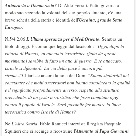
Autocrazia o Democrazia?
Di Aldo Ferrari. Putin governa a
modo suo secondo la volontà del suo popolo. Intanto, c'è una
Ucraina, grande Stato
breve scheda della storia e identità dell'
Europeo
.
L'Ultima speranza per il MediOriente
N.5/4.2.06
. Sembra un
titolo di oggi. E comunque leggo dal fascicolo:
“Oggi, dopo la
vittoria di Hamas, un attentato terroristico (fatto da questo
movimento) sarebbe di fatto un atto di guerra. E se attaccato,
Israele si difenderà. La via della pace è ancora più
stretta.
..”Chiarisce ancora la nota del Dom:
“Siamo sbalorditi nel
constatare che molti osservatori non hanno sottolineato la qualità
e il significato profondamente diverso, rispetto alla struttura
precedente, di un gesto terroristico che fosse compiuto oggi
contro il popolo di Israele. Sarà possibile far mutare la linea
terroristica contro Israele di Hamas?”
Ne
L'Altra Storia
, Fabio Ranucci intervista il regista Pasquale
Attentato al Papa Giovanni
Squitieri che si accinge a ricostruire l'