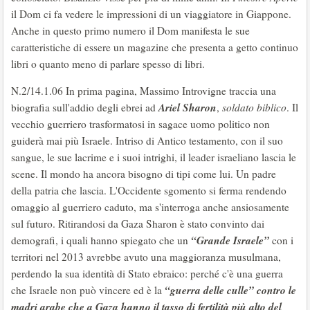
il Dom ci fa vedere le impressioni di un viaggiatore in Giappone.
Anche in questo primo numero il Dom manifesta le sue
caratteristiche di essere un magazine che presenta a getto continuo
libri o quanto meno di parlare spesso di libri.
N.2/14.1.06 In prima pagina, Massimo Introvigne traccia una
Ariel Sharon
biografia sull'addio degli ebrei ad
,
soldato biblico
. Il
vecchio guerriero trasformatosi in sagace uomo politico non
guiderà mai più Israele. Intriso di Antico testamento, con il suo
sangue, le sue lacrime e i suoi intrighi, il leader israeliano lascia le
scene. Il mondo ha ancora bisogno di tipi come lui. Un padre
della patria che lascia. L'Occidente sgomento si ferma rendendo
omaggio al guerriero caduto, ma s'interroga anche ansiosamente
sul futuro. Ritirandosi da Gaza Sharon è stato convinto dai
“Grande Israele”
demografi, i quali hanno spiegato che un
con i
territori nel 2013 avrebbe avuto una maggioranza musulmana,
perdendo la sua identità di Stato ebraico: perché c'è una guerra
“guerra delle culle”
contro le
che Israele non può vincere ed è la
madri arabe che a Gaza hanno il tasso di fertilità più alto del