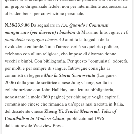
un gruppo dirigenziale fedele, non per intermittente acquiescenza
al leader, bensì per convinzione personale.
N.38/23.9.06
Quando i Comunisti
Da segnalare in
F.A
.
mangiavano (per davvero) i bambini
di Massimo Introvigne,
i 10
punti della vergogna cinese.
40 anni fa la tragedia della
rivoluzione culturale. Tutta l'atroce verità su quel rito politico,
celebrato con allure religiosa, che impose di divorare donne,
vecchi e bimbi. Con bibliografia. Per questo “comunista” odorerà,
per molti e per sempre di sangue. Introvigne consiglia ai
Mao la Storia Sconosciuta
comunisti di leggere
(Longanesi
2006) della grande scrittrice cinese Jung Chang, scritta in
collaborazione con John Halliday, una lettura obbligatoria,
nonostante la mole (960 pagine) per chiunque voglia capire il
comunismo cinese che rimanda a un'opera mai tradotta in Italia,
Zheng Yi
Scarlet Memorial: Tales of
del dissidente cinese
,
Cannibalism in Modern China
, pubblicato nel 1996
dall'autorevole Westview Press.