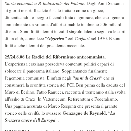
Storia economica & Industriale del Pallone
. Dagli Anni Sessanta
ai giorni nostri. Il calcio è stato trattato come un gioco,
dimenticando, o peggio facendo finta d'ignorare, che esso genera
annualmente un volume d'affari stimabile in almeno 506 miliardi
di euro. Sono finiti i tempi in cui il singolo talento segnava le sorti
“Gigirriva”
di un club, come fece
col
Cagliari
nel 1970. E sono
finiti anche i tempi del presidente mecenate.
25/24.6.06
Le Radici del Riformismo anticomunista
.
L'esperienza craxiana possedeva contenuti politici capaci di
sbloccare il panorama italiano. Soppiantando finalmente
“anni di Craxi”
l'egemonia comunista. E infatti negli
che si
consumerà la sconfitta storica del PCI. Ben prima della caduta del
Muro di Berlino. Fabio Ranucci, racconta il trentennio dalla svolta
all'esilio di Craxi. In Vademecum: Referendum e Federalismo.
Una pagina accurata di Marco Respinti che presenta il grande
Gonzague de Reynold
La
storico delle civiltà, lo svizzero
, “
Svizzera cuore dell'Europa
”.