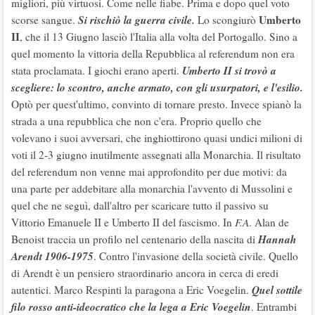
migliori, più virtuosi. Come nelle fiabe. Prima e dopo quel voto
Si rischiò la guerra civile.
Umberto
scorse sangue.
Lo scongiurò
II
, che il 13 Giugno lasciò l'Italia alla volta del Portogallo. Sino a
quel momento la vittoria della Repubblica al referendum non era
Umberto II si trovò a
stata proclamata. I giochi erano aperti.
scegliere: lo scontro, anche armato, con gli usurpatori, e l'esilio.
Optò per quest'ultimo, convinto di tornare presto. Invece spianò la
strada a una repubblica che non c'era. Proprio quello che
volevano i suoi avversari, che inghiottirono quasi undici milioni di
voti il 2-3 giugno inutilmente assegnati alla Monarchia. Il risultato
del referendum non venne mai approfondito per due motivi: da
una parte per addebitare alla monarchia l'avvento di Mussolini e
quel che ne seguì, dall'altro per scaricare tutto il passivo su
Vittorio Emanuele II e Umberto II del fascismo. In
F.A
. Alan de
Hannah
Benoist traccia un profilo nel centenario della nascita di
Arendt 1906-1975
. Contro l'invasione della società civile. Quello
di Arendt è un pensiero straordinario ancora in cerca di eredi
Quel sottile
autentici. Marco Respinti la paragona a Eric Voegelin.
filo rosso anti-ideocratico che la lega a Eric Voegelin
. Entrambi