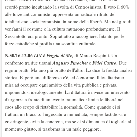
scordò presto incubando la svolta di Centrosinistra. Il voto il 60%
alle forze anticomuniste rappresenta un radicale rifiuto del
totalitarismo socialcomunista, in nome della libertà. Ma nel giro di
vent'anni il costume e la cultura mutarono profondamente. Il
Sessantotto era pronto. Soprattutto a raccogliere. Intanto per le
forze cattoliche si profila una sconfitta culturale.
N.50/16.12.06
LUI è Peggio di Me,
di Marco Respinti. Un
Augusto Pinochet
Fidel Castro.
confronto tra due tiranni
e
Due
regimi brutti. Ma uno più brutto dell'altro. Lo dice la fredda analisi
storica. E' però una differenza c'è, ed è enorme. Il totalitarismo
mira ad occupare ogni ambito della vita pubblica e privata,
imponendosi ideologicamente. La dittatura è invece un intervento
d'urgenza a fronte di un evento traumatico: limita le libertà nel
caos allo scopo di ristabilire la normalità. Come quando ci si
frattura un braccio: l'ingessatura immediata, sempre fastidiosa e
costringente, evita la cancrena, ma se ci si dimentica di toglierla al
momento giusto, si trasforma in un male peggiore.