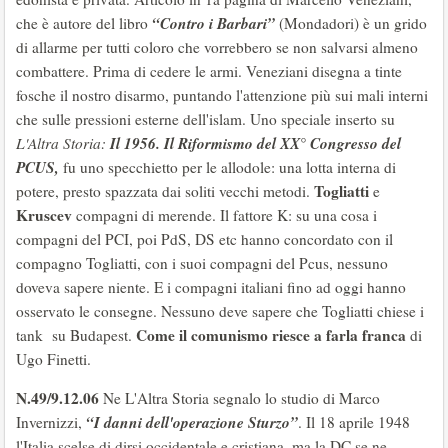
“Contro i Barbari”
che è autore del libro
(Mondadori) è un grido
di allarme per tutti coloro che vorrebbero se non salvarsi almeno
combattere. Prima di cedere le armi. Veneziani disegna a tinte
fosche il nostro disarmo, puntando l'attenzione più sui mali interni
che sulle pressioni esterne dell'islam. Uno speciale inserto su
Il 1956. Il Riformismo del XX° Congresso del
L'Altra Storia:
PCUS,
fu uno specchietto per le allodole: una lotta interna di
Togliatti
potere, presto spazzata dai soliti vecchi metodi.
e
Kruscev
compagni di merende. Il fattore K: su una cosa i
compagni del PCI, poi PdS, DS etc hanno concordato con il
compagno Togliatti, con i suoi compagni del Pcus, nessuno
doveva sapere niente. E i compagni italiani fino ad oggi hanno
osservato le consegne. Nessuno deve sapere che Togliatti chiese i
Come il comunismo riesce a farla franca
tank su Budapest.
di
Ugo Finetti.
N.49/9.12.06
Ne L'Altra Storia segnalo lo studio di Marco
“I danni dell'operazione Sturzo”
Invernizzi,
. Il 18 aprile 1948
l'Italia scelse di dirsi occidentale e cristiana, ma la DC se ne