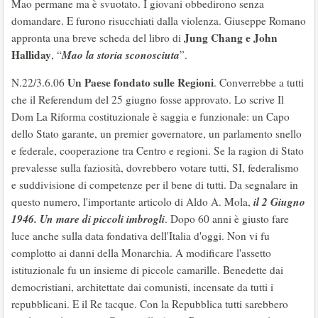
Mao permane ma è svuotato. I giovani obbedirono senza
domandare. E furono risucchiati dalla violenza. Giuseppe Romano
Jung Chang e John
appronta una breve scheda del libro di
Halliday
Mao la storia sconosciuta
, “
”.
Un Paese fondato sulle Regioni
N.22/3.6.06
. Converrebbe a tutti
che il Referendum del 25 giugno fosse approvato. Lo scrive Il
Dom La Riforma costituzionale è saggia e funzionale: un Capo
dello Stato garante, un premier governatore, un parlamento snello
e federale, cooperazione tra Centro e regioni. Se la ragion di Stato
prevalesse sulla faziosità, dovrebbero votare tutti, SI, federalismo
e suddivisione di competenze per il bene di tutti. Da segnalare in
il 2 Giugno
questo numero, l'importante articolo di Aldo A. Mola,
1946. Un mare di piccoli imbrogli
. Dopo 60 anni è giusto fare
luce anche sulla data fondativa dell'Italia d'oggi. Non vi fu
complotto ai danni della Monarchia. A modificare l'assetto
istituzionale fu un insieme di piccole camarille. Benedette dai
democristiani, architettate dai comunisti, incensate da tutti i
repubblicani. E il Re tacque. Con la Repubblica tutti sarebbero