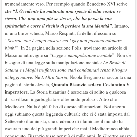
tremendamente vero. Per esempio quando Benedetto XVI scrive
“L'Occidente ha maturato una specie di odio contro se
che
stesso. Che non ama più se stesso, che ha perso la sua
spiritualità e corre il rischio di perdere la sua identità”
. Intanto,
in una breve scheda, Marco Respinti, fa delle riflessioni su
“Scusate non è colpa nostra: ma i gay non possono adottare
bimbi”
. In 2a pagina nella sezione Polis, troviamo un articolo di
Massimo introvigne su “
Legge e manipolazione mentale
”. Non c'è
bisogno di una legge sulla manipolazione mentale:
Le Bestie di
Satana e i Maghi truffatori sono stati condannati senza bisogno
di leggi nuove
. Ne
L'Altra Storia
, Nicola Bergamo ci racconta una
Quando Bisanzio sedeva Costantino V
pagina di storia elevata,
imperatore
. La Storia bizantina è associata di solito a qualcosa
di cavilloso, ingarbugliato e oltremodo prolisso. Altro che
Medioevo. Nulla è più falso di queste affermazioni. Noi ancora
oggi subiamo questa leggenda culturale che ci è stata imposta dal
Settecento illuminista, che credendo di illuminare il mondo ha
oscurato uno dei più grandi imperi che mai il Mediterraneo abbia
conosciuto. Bisanzio visse per più di mille anni. In
Finestre Aperte