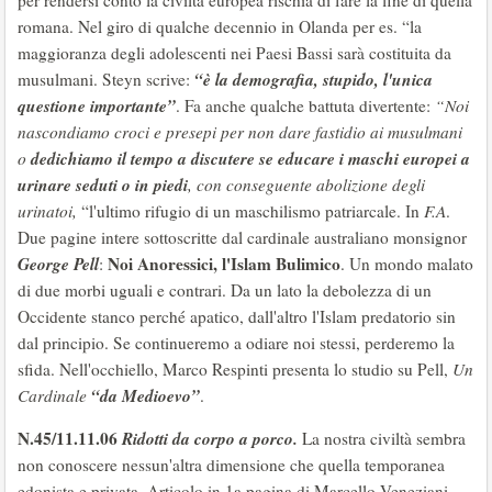
per rendersi conto la civiltà europea rischia di fare la fine di quella
romana. Nel giro di qualche decennio in Olanda per es. “la
maggioranza degli adolescenti nei Paesi Bassi sarà costituita da
“è la demografia, stupido, l'unica
musulmani. Steyn scrive:
questione importante”
. Fa anche qualche battuta divertente:
“Noi
nascondiamo croci e presepi per non dare fastidio ai musulmani
dedichiamo il tempo a discutere se educare i maschi europei a
o
urinare seduti o in piedi
, con conseguente abolizione degli
urinatoi,
“l'ultimo rifugio di un maschilismo patriarcale. In
F.A
.
Due pagine intere sottoscritte dal cardinale australiano monsignor
George Pell
Noi Anoressici, l'Islam Bulimico
:
. Un mondo malato
di due morbi uguali e contrari. Da un lato la debolezza di un
Occidente stanco perché apatico, dall'altro l'Islam predatorio sin
dal principio. Se continueremo a odiare noi stessi, perderemo la
sfida. Nell'occhiello, Marco Respinti presenta lo studio su Pell,
Un
“da Medioevo”
Cardinale
.
N.45/11.11.06
Ridotti da corpo a porco.
La nostra civiltà sembra
non conoscere nessun'altra dimensione che quella temporanea
edonista e privata. Articolo in 1a pagina di Marcello Veneziani,