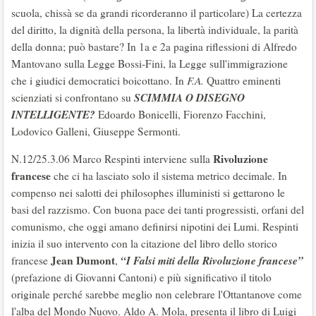
scuola, chissà se da grandi ricorderanno il particolare) La certezza
del diritto, la dignità della persona, la libertà individuale, la parità
della donna; può bastare? In 1a e 2a pagina riflessioni di Alfredo
Mantovano sulla Legge Bossi-Fini, la Legge sull'immigrazione
che i giudici democratici boicottano. In
F.A.
Quattro eminenti
SCIMMIA O DISEGNO
scienziati si confrontano su
INTELLIGENTE?
Edoardo Bonicelli, Fiorenzo Facchini,
Lodovico Galleni, Giuseppe Sermonti.
Rivoluzione
N.12/25.3.06 Marco Respinti interviene sulla
francese
che ci ha lasciato solo il sistema metrico decimale. In
compenso nei salotti dei philosophes illuministi si gettarono le
basi del razzismo. Con buona pace dei tanti progressisti, orfani del
comunismo, che oggi amano definirsi nipotini dei Lumi. Respinti
inizia il suo intervento con la citazione del libro dello storico
Jean Dumont
“I Falsi miti della Rivoluzione francese”
francese
,
(prefazione di Giovanni Cantoni) e più significativo il titolo
originale perché sarebbe meglio non celebrare l'Ottantanove come
l'alba del Mondo Nuovo. Aldo A. Mola, presenta il libro di Luigi