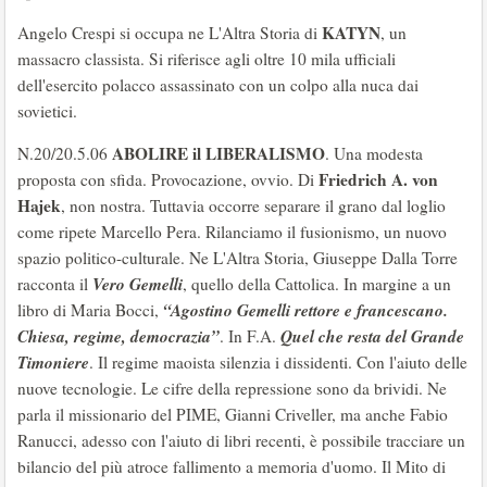
KATYN
Angelo Crespi si occupa ne L'Altra Storia di
, un
massacro classista. Si riferisce agli oltre 10 mila ufficiali
dell'esercito polacco assassinato con un colpo alla nuca dai
sovietici.
ABOLIRE il LIBERALISMO
N.20/20.5.06
. Una modesta
Friedrich A. von
proposta con sfida. Provocazione, ovvio. Di
Hajek
, non nostra. Tuttavia occorre separare il grano dal loglio
come ripete Marcello Pera. Rilanciamo il fusionismo, un nuovo
spazio politico-culturale. Ne L'Altra Storia, Giuseppe Dalla Torre
Vero Gemelli
racconta il
, quello della Cattolica. In margine a un
“Agostino Gemelli rettore e francescano.
libro di Maria Bocci,
Chiesa, regime, democrazia”
Quel che resta del Grande
. In F.A.
Timoniere
. Il regime maoista silenzia i dissidenti. Con l'aiuto delle
nuove tecnologie. Le cifre della repressione sono da brividi. Ne
parla il missionario del PIME, Gianni Criveller, ma anche Fabio
Ranucci, adesso con l'aiuto di libri recenti, è possibile tracciare un
bilancio del più atroce fallimento a memoria d'uomo. Il Mito di