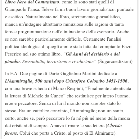
Libro Nero del Comunismo
, come lo sono stati quelli di
Giampaolo Pansa. Telese fa un buon lavoro giornalistico, puntuale
e asettico. Naturalmente nel libro, strettamente giornalistico,
manca un'indagine altrettanto minuziosa sulle ragioni di tanta
feroce programmazione nell'eliminazione dell'avversario. Anche
se non sarebbe particolarmente difficile. Certamente l'analisi
politica ideologica di quegli anni è stata fatta dal compianto Enzo
Gli Anni del desiderio e del
Peserico nel suo ottimo libro,
“
piombo
. Sessantotto, terrorismo e rivoluzione”
(Sugarcoedizioni)
In F.A. Due pagine di Dario Guglielmo Martini dedicate a
L'Ammiraglio, 500 anni dopo Cristoforo Colombo 1451-1506
,
con una breve scheda di Marco Respinti, “Finalmente autenticata
la lettera di Michele da Cuneo” che restituisce per intero l'uomo,
eroe e peccatore. Senza di lui il mondo non sarebbe stato lo
stesso. Era un cattolico convinto, l'Ammiraglio; non un santo,
certo, anche se, però peccatore lo fu né più né meno della media
Christo
dei cristiani di sempre. Amava firmare le sue lettere (
ferens
, Colui che porta a Cristo, al posto di El Almirante).