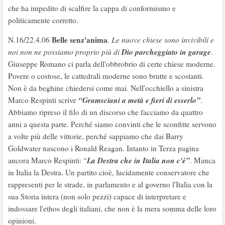
che ha impedito di scalfire la cappa di conformismo e
politicamente corretto.
Belle senz'anima
N.16/22.4.06
.
Le nuove chiese sono invivibili e
Dio parcheggiato in garage
noi non ne possiamo proprio più di
.
Giuseppe Romano ci parla dell'obbrobrio di certe chiese moderne.
Povere o costose, le cattedrali moderne sono brutte e scostanti.
Non è da beghine chiedersi come mai. Nell'occhiello a sinistra
“Gramsciani a metà e fieri di esserlo”
Marco Respinti scrive
.
Abbiamo ripreso il filo di un discorso che facciamo da quattro
anni a questa parte. Perché siamo convinti che le sconfitte servono
a volte più delle vittorie, perché sappiamo che dai Barry
Goldwater nascono i Ronald Reagan. Intanto in Terza pagina
La Destra che in Italia non c'è”
ancora Marco Respinti: “
. Manca
in Italia la Destra. Un partito cioè, lucidamente conservatore che
rappresenti per le strade, in parlamento e al governo l'Italia con la
sua Storia intera (non solo pezzi) capace di interpretare e
indossare l'ethos degli italiani, che non è la mera somma delle loro
opinioni.