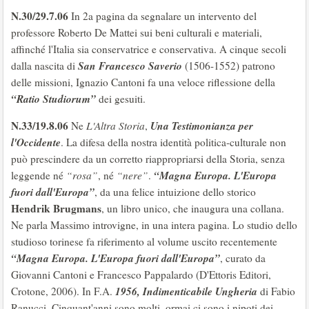
N.30/29.7.06
In 2a pagina da segnalare un intervento del
professore Roberto De Mattei sui beni culturali e materiali,
affinché l'Italia sia conservatrice e conservativa. A cinque secoli
San Francesco Saverio
dalla nascita di
(1506-1552) patrono
delle missioni, Ignazio Cantoni fa una veloce riflessione della
“Ratio Studiorum”
dei gesuiti.
N.33/19.8.06
Una Testimonianza per
Ne
L'Altra Storia
,
l'Occidente
. La difesa della nostra identità politica-culturale non
può prescindere da un corretto riappropriarsi della Storia, senza
“Magna Europa. L'Europa
leggende né
“rosa”
, né
“nere”
.
fuori dall'Europa”
, da una felice intuizione dello storico
Hendrik Brugmans
, un libro unico, che inaugura una collana.
Ne parla Massimo introvigne, in una intera pagina. Lo studio dello
studioso torinese fa riferimento al volume uscito recentemente
“Magna Europa. L'Europa fuori dall'Europa”
, curato da
Giovanni Cantoni e Francesco Pappalardo (D'Ettoris Editori,
1956, Indimenticabile Ungheria
Crotone, 2006). In F.A.
di Fabio
Ranucci. Cinquant'anni sono molti, ormai ci sono i nipoti dei