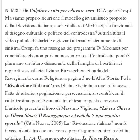
Colpirne cento per educare zero
N.4/28.1.06
. Di Angelo Crespi.
Ma siamo proprio sicuri che il modello giovanilistico proposto
dalla televisione italiana, anche dalle reti Mediaset, sia funzionale
al disegno culturale e politico del centrodestra? A dirla tutta il
video pullula di starlette e giovani alternativi sicuramente di
sinistra. Crespi fa una rassegna dei programmi Tv Mediaset per
concludere che non portano nessun voto al Centrodestra perché
plasmano un futuro dissacrante della famiglia di libertini nei
rapporti sessuali etc.Tiziano Buzzacchera ci parla del
Risorgimento come Religione a pagina 3 ne L'Altra Storia. Fu la
“Rivoluzione Italiana”
modellata, e ispirata, a quella francese.
Fatta di ruberie, spogliazioni e persecuzioni, si scontrò con il
cattolicesimo perché era un'altra chiesa, opposta e avversa.
“Libera Chiesa
L'articolo presenta il libro di Massimo Viglione,
in Libero Stato? Il Risorgimento e i cattolici: uno scontro
epocale”
(Città Nuova, 2005) La “Rivoluzione italiana” non fu
invece nient'altro che una vera e propria guerra contro la civiltà
La Nuova Russia:
cattolica. In
F.A
. Un argomento attuale: