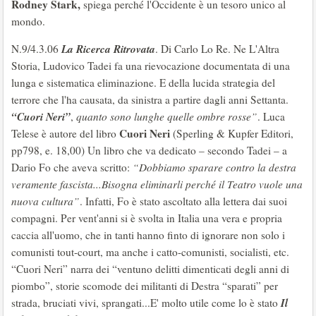
Rodney Stark,
spiega perché l'Occidente è un tesoro unico al
mondo.
La Ricerca Ritrovata
N.9/4.3.06
. Di Carlo Lo Re. Ne L'Altra
Storia, Ludovico Tadei fa una rievocazione documentata di una
lunga e sistematica eliminazione. E della lucida strategia del
terrore che l'ha causata, da sinistra a partire dagli anni Settanta.
“Cuori Neri”
,
quanto sono lunghe quelle ombre rosse”
. Luca
Cuori Neri
Telese è autore del libro
(Sperling & Kupfer Editori,
pp798, e. 18,00) Un libro che va dedicato – secondo Tadei – a
Dario Fo che aveva scritto:
“Dobbiamo sparare contro la destra
veramente fascista...Bisogna eliminarli perché il Teatro vuole una
nuova cultura”
. Infatti, Fo è stato ascoltato alla lettera dai suoi
compagni. Per vent'anni si è svolta in Italia una vera e propria
caccia all'uomo, che in tanti hanno finto di ignorare non solo i
comunisti tout-court, ma anche i catto-comunisti, socialisti, etc.
“Cuori Neri” narra dei “ventuno delitti dimenticati degli anni di
piombo”, storie scomode dei militanti di Destra “sparati” per
Il
strada, bruciati vivi, sprangati...E' molto utile come lo è stato