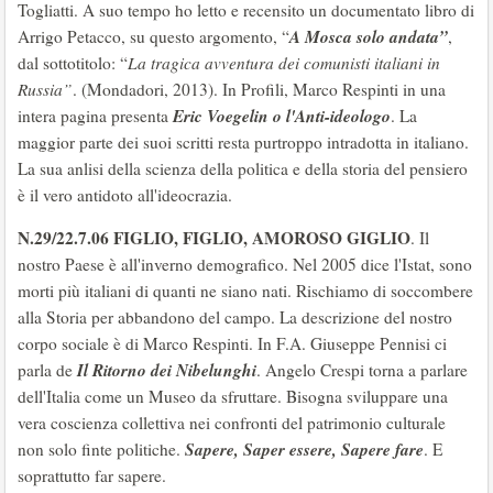
Togliatti. A suo tempo ho letto e recensito un documentato libro di
A Mosca solo andata”
Arrigo Petacco, su questo argomento, “
,
dal sottotitolo: “
La tragica avventura dei comunisti italiani in
Russia”
. (Mondadori, 2013). In Profili, Marco Respinti in una
Eric Voegelin o l'Anti-ideologo
intera pagina presenta
. La
maggior parte dei suoi scritti resta purtroppo intradotta in italiano.
La sua anlisi della scienza della politica e della storia del pensiero
è il vero antidoto all'ideocrazia.
N.29/22.7.06
FIGLIO, FIGLIO, AMOROSO GIGLIO
. Il
nostro Paese è all'inverno demografico. Nel 2005 dice l'Istat, sono
morti più italiani di quanti ne siano nati. Rischiamo di soccombere
alla Storia per abbandono del campo. La descrizione del nostro
corpo sociale è di Marco Respinti. In F.A. Giuseppe Pennisi ci
Il Ritorno dei Nibelunghi
parla de
. Angelo Crespi torna a parlare
dell'Italia come un Museo da sfruttare. Bisogna sviluppare una
vera coscienza collettiva nei confronti del patrimonio culturale
Sapere, Saper essere, Sapere fare
non solo finte politiche.
. E
soprattutto far sapere.