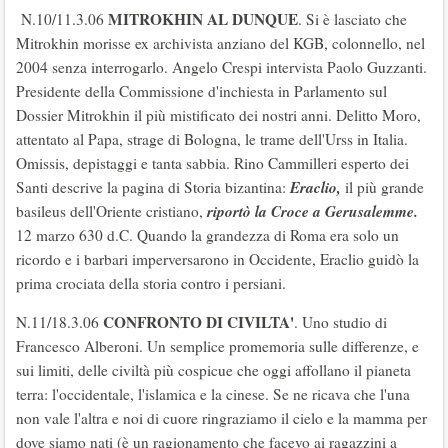
MITROKHIN AL DUNQUE
N.10/11.3.06
. Si è lasciato che
Mitrokhin morisse ex archivista anziano del KGB, colonnello, nel
2004 senza interrogarlo. Angelo Crespi intervista Paolo Guzzanti.
Presidente della Commissione d'inchiesta in Parlamento sul
Dossier Mitrokhin il più mistificato dei nostri anni. Delitto Moro,
attentato al Papa, strage di Bologna, le trame dell'Urss in Italia.
Omissis, depistaggi e tanta sabbia. Rino Cammilleri esperto dei
Eraclio,
Santi descrive la pagina di Storia bizantina:
il più grande
riportò la Croce a Gerusalemme.
basileus dell'Oriente cristiano,
12 marzo 630 d.C. Quando la grandezza di Roma era solo un
ricordo e i barbari imperversarono in Occidente, Eraclio guidò la
prima crociata della storia contro i persiani.
CONFRONTO DI CIVILTA'
N.11/18.3.06
. Uno studio di
Francesco Alberoni. Un semplice promemoria sulle differenze, e
sui limiti, delle civiltà più cospicue che oggi affollano il pianeta
terra: l'occidentale, l'islamica e la cinese. Se ne ricava che l'una
non vale l'altra e noi di cuore ringraziamo il cielo e la mamma per
dove siamo nati (è un ragionamento che facevo ai ragazzini a