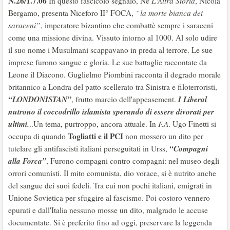
N.26/1.7.06
In questo fascicolo segnalo, Ne
L'Altra Storia
, Nicola
Bergamo, presenta Niceforo II° FOCA,
“la morte bianca dei
saraceni”
, imperatore bizantino che combattè sempre i saraceni
come una missione divina. Vissuto intorno al 1000. Al solo udire
il suo nome i Musulmani scappavano in preda al terrore. Le sue
imprese furono sangue e gloria. Le sue battaglie raccontate da
Leone il Diacono. Guglielmo Piombini racconta il degrado morale
britannico a Londra del patto scellerato tra Sinistra e filoterroristi,
“LONDONISTAN”
I Liberal
, frutto marcio dell'appeasement.
nutrono il coccodrillo islamista sperando di essere divorati per
ultimi.
..Un tema, purtroppo, ancora attuale. In
F.A
. Ugo Finetti si
Togliatti e il PCI
occupa di quando
non mossero un dito per
“Compagni
tutelare gli antifascisti italiani perseguitati in Urss,
alla Forca”
, Furono compagni contro compagni: nel museo degli
orrori comunisti. Il mito comunista, dio vorace, si è nutrito anche
del sangue dei suoi fedeli. Tra cui non pochi italiani, emigrati in
Unione Sovietica per sfuggire al fascismo. Poi costoro vennero
epurati e dall'Italia nessuno mosse un dito, malgrado le accuse
documentate. Si è preferito fino ad oggi, preservare la leggenda