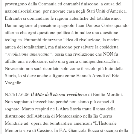
provengono dalla Germania ed entrambi finiscono, a causa del
nazionalsocialismo, per ritrovare casa negli Stati Uniti d'America.
Entrambi si domandano le ragioni autentiche del totalitarismo.
Danno ragione al pensatore spagnolo Juan Donoso Cortes quando
afferma che ogni questione politica è in radice una questione
teologica. Entrambi rintuzzano l'idea di rivoluzione, la madre
antica dei totalitarismi, ma finiscono per salvare la cosiddetta
“rivoluzione americana”
, ossia una rivoluzione che NON fu
affatto una rivoluzione, solo una guerra d'indipendenza...Se il
Novecento non sarà ricordato solo come il secolo più buio della
Storia, lo si deve anche a figure come Hannah Arendt ed Eric
Voegelin.
Il Mito dell'eterna vecchiezza
N.24/17.6.06
di Emilio Mordini.
Non sappiamo invecchiare perché non siamo più capaci di
sognare. Marco respinti ne L'Altra Storia tratta il tema della
distruzione dell'Abbazia di Montecassino nella Iia Guerra
Mondiale ad opera dei bombardieri americani “L'Historiale
Memoria viva di Cassino. In F.A. Gianicola Rocca si occupa della