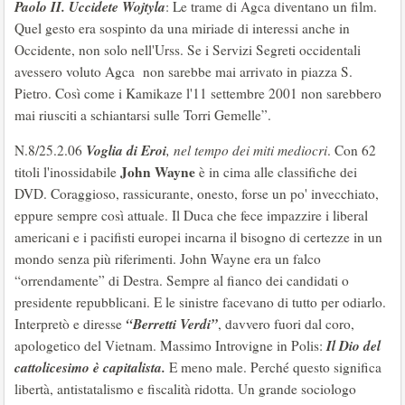
Paolo II. Uccidete Wojtyla
: Le trame di Agca diventano un film.
Quel gesto era sospinto da una miriade di interessi anche in
Occidente, non solo nell'Urss. Se i Servizi Segreti occidentali
avessero voluto Agca non sarebbe mai arrivato in piazza S.
Pietro. Così come i Kamikaze l'11 settembre 2001 non sarebbero
mai riusciti a schiantarsi sulle Torri Gemelle”.
Voglia di Eroi
N.8/25.2.06
, nel tempo dei miti mediocri
. Con 62
John Wayne
titoli l'inossidabile
è in cima alle classifiche dei
DVD. Coraggioso, rassicurante, onesto, forse un po' invecchiato,
eppure sempre così attuale. Il Duca che fece impazzire i liberal
americani e i pacifisti europei incarna il bisogno di certezze in un
mondo senza più riferimenti. John Wayne era un falco
“orrendamente” di Destra. Sempre al fianco dei candidati o
presidente repubblicani. E le sinistre facevano di tutto per odiarlo.
“Berretti Verdi”
Interpretò e diresse
, davvero fuori dal coro,
Il Dio del
apologetico del Vietnam. Massimo Introvigne in Polis:
cattolicesimo è capitalista.
E meno male. Perché questo significa
libertà, antistatalismo e fiscalità ridotta. Un grande sociologo