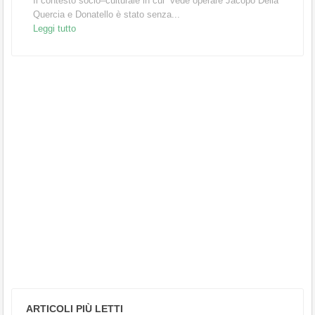
Il contesto socio–culturale in cui vede operare Jacopo Della
Quercia e Donatello è stato senza...
Leggi tutto
ARTICOLI PIÙ LETTI