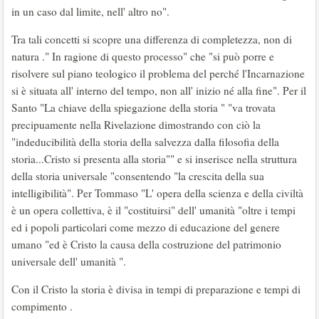
in un caso dal limite, nell' altro no".
Tra tali concetti si scopre una differenza di completezza, non di
natura ." In ragione di questo processo" che "si può porre e
risolvere sul piano teologico il problema del perché l'Incarnazione
si è situata all' interno del tempo, non all' inizio né alla fine". Per il
Santo "La chiave della spiegazione della storia " "va trovata
precipuamente nella Rivelazione dimostrando con ciò la
"indeducibilità della storia della salvezza dalla filosofia della
storia...Cristo si presenta alla storia"" e si inserisce nella struttura
della storia universale "consentendo "la crescita della sua
intelligibilità". Per Tommaso "L' opera della scienza e della civiltà
è un opera collettiva, è il "costituirsi" dell' umanità "oltre i tempi
ed i popoli particolari come mezzo di educazione del genere
umano "ed è Cristo la causa della costruzione del patrimonio
universale dell' umanità ".
Con il Cristo la storia è divisa in tempi di preparazione e tempi di
compimento .